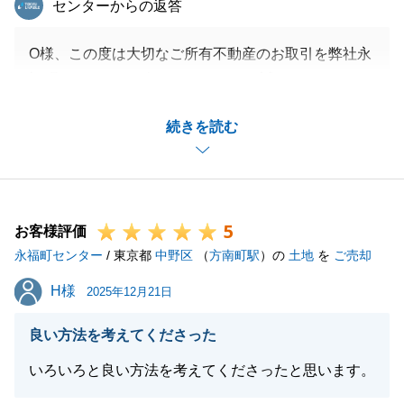
センターからの返答
O様、この度は大切なご所有不動産のお取引を弊社永
福町センターにお任せ頂きまして、誠にありがとうご
ざいました。
続きを読む
また、あたたかいお言葉をいただき、大変嬉しく思い
ます。
スピード感のあるお取引でしたが、お忙しい中でもO
様が迅速にご対応いただいたからこそ、スムーズにお
5
引渡しまで至ったと感じております。
お客様評価
永福町センター
改めまして、心より御礼申し上げます。
/ 東京都
中野区
（
方南町駅
）の
土地
を
ご売却
ご家族・ご友人・お知り合いの方など、何か些細なこ
H様
H様
2025年12月21日
とでもお困りの方がいらっしゃいましたら、お気軽に
お声掛けくださいませ。
良い方法を考えてくださった
引き続きどうぞよろしくお願いいたします。
いろいろと良い方法を考えてくださったと思います。