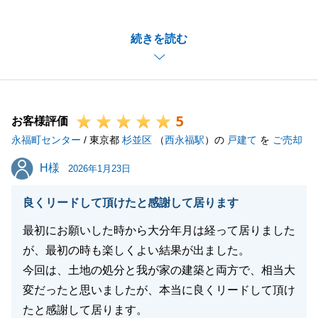
福町センターにお任せ頂きまして、誠にありがとうご
ざいました。
続きを読む
あたたかいお言葉を掛けていただき、心より御礼申し
上げます。
当初お問合せをいただき、お話しさせて頂いた際に、
O様のご売却に対するお考えやお気持ちをお伺いして
5
おりましたので、ご納得頂ける形にてご成約できたこ
お客様評価
永福町センター
と、私も大変嬉しく思います。
/ 東京都
杉並区
（
西永福駅
）の
戸建て
を
ご売却
ご相続のため、資料や情報の取得などにもお手数おか
H様
H様
2026年1月23日
けしましたが、お忙しい中でもO様が明るく前向きに
ご協力頂いたお陰で、スムーズにお引渡しまで進むこ
良くリードして頂けたと感謝して居ります
とができました。重ねて感謝申し上げます。
最初にお願いした時から大分年月は経って居りました
些細なことでも構いませんので、ご家族・ご友人・お
が、最初の時も楽しくよい結果が出ました。
知り合いの方などでも、不動産にお困りの方がいらっ
今回は、土地の処分と我が家の建築と両方で、相当大
しゃいましたら、お気軽にお声がけくださいませ。
変だったと思いましたが、本当に良くリードして頂け
今後とも、是非変わらぬご愛顧のほど、何卒よろしく
たと感謝して居ります。