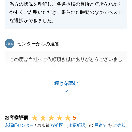
当方の状況を理解し、各選択肢の長所と短所をわかり
やすくご説明いただき、限られた時間のなかでベスト
閉じる
な選択ができました。
東急リバブル
センターからの返答
この度は当社へご依頼頂き誠にありがとうございまし
た。ご満足頂けるお手伝いができたこと、大変うれし
く思っております。
続きを読む
限られたスケジュールの中、様々な手続きに対して常
に素早くご対応頂き、安全にスムーズに進めることが
出来、私達も感謝しております。
今後も不動産に関して何かございましたらいつでもお
5
気軽にお声がけください。
お客様評価
永福町センター
今後とも東急リバブルをどうぞよろしくお願いいたし
/ 東京都
杉並区
（
永福町駅
）の
戸建て
を
ご売却