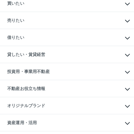
買いたい
マンションの購入
新築・分譲マンションの購入
売りたい
中古マンションの購入
一戸建ての購入
マンションの売却・査定
新築一戸建ての購入
一戸建ての売却・査定
借りたい
中古一戸建ての購入
土地の売却・査定
土地の購入
スピードAI査定
不動産購入の流れ
物件を借りる
不動産売却について
注目キーワード物件特集
オフィス・店舗の賃貸
貸したい・賃貸経営
不動産査定について
購入ガイド
借りるときの流れ
売却サービス
借りるガイド
不動産売却の流れ
無料賃料査定
多言語対応
不動産買換えの流れ
マンション賃料データ
投資用・事業用不動産
売却ガイド
賃貸管理プラン
English
繁体中文
簡体中文
リロケーションについて
投資用不動産
貸すときの流れ
事業用不動産
不動産お役立ち情報
貸すガイド
マンション投資
投資用マンション
不動産AIアドバイザー Tellus Talk
マンション一棟
マンションライブラリー
オリジナルブランド
アパート経営
人気マンションランキング
アパート投資用物件
暮らしに役立つ不動産メディア

収益物件
当社売主リノベーションマンション
「Lnote」
ビル購入（ビル一棟）
一棟リノベーションマンション

資産運用・活用
不動産相場・不動産価格情報
投資用不動産の売却査定
L`GENTE（ルジェンテ）
不動産売却FAQ
事業用不動産の売却査定
区分リノベーションマンション

不動産コラム・ニュース
等価交換事業