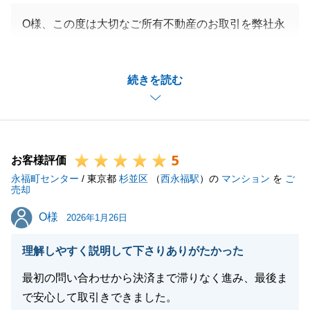
O様、この度は大切なご所有不動産のお取引を弊社永
福町センターにお任せ頂きまして、誠にありがとうご
ざいました。
続きを読む
ご相続に伴い、ご不明点・疑問等も多くあったかと思
いますが、微力ながらお役に立てることができ良かっ
たです。
また、税金に関しましては、ご不安な思いをさせてし
5
まい大変申し訳ございません。
お客様評価
永福町センター
これからの営業活動に活かしていきたいと思います。
/ 東京都
杉並区
（
西永福駅
）の
マンション
を
ご
売却
今後とも、是非変わらぬご愛顧のほど、何卒よろしく
O様
O様
お願い申し上げます。
2026年1月26日
理解しやすく説明して下さりありがたかった
最初の問い合わせから決済まで滞りなく進み、最後ま
閉じる
で安心して取引きできました。