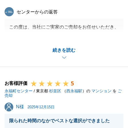
東急リバブル
閉じる
センターからの返答
この度は、当社にご実家のご売却をお任せいただき、
ありがとうございました。
また、お忙しい中、アンケートへのご回答も誠にあり
続きを読む
がとうございます。
販売中のお打合わせからお引渡しまで、お二方にご協
力いただいたおかげで、各種お手続きを順調に進める
ことができました。
5
また何かご相談等お力になれることがございました
お客様評価
永福町センター
ら、ご連絡を頂戴できますと幸いです。
/ 東京都
杉並区
（
西永福駅
）の
マンション
を
ご
売却
今後とも弊社を末永くご愛顧賜りますようお願い申し
N様
N様
上げます。
2025年12月15日
皆様のご健康とご多幸をお祈りいたします。
限られた時間のなかでベストな選択ができました