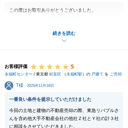
この度はお取引ありがとうございました。
人事異動が途中あり、ご不安をおかけしましたが無事
決済を迎えられましたこと感謝申し上げます。
続きを読む
購入案件もご成約いただきましたので、ご決済まで滞
りなく進めて参ります。
引き続き、よろしくお願い申し上げます。
5
お客様評価
永福町センター
/ 東京都
杉並区
（
永福町駅
）の
戸建て
を
ご売却
閉じる
T様
T様
2025年11月18日
一番良い条件を提示していただけました
今回の土地と建物の不動産売却の際、東急リバブルさ
んを含め他大手不動産会社の他社Ｚ社とＹ社の計３社
に相談をさせていただきました。