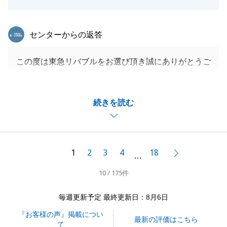
東急リバブル
センターからの返答
この度は東急リバブルをお選び頂き誠にありがとうご
ざいます。
ご満足いただけたお手伝いができた事、大変うれしく
続きを読む
思っております。
ご契約からお引き渡しまで様々な手続きがございまし
たが、こちらからのお願いにすぐにご対応頂き、スム
ーズに安全に手続きができた事、私達からも感謝申し
1
2
3
4
18
次へ
…
上げます。
10 / 175件
今後もなにかございましたらお気軽に東急リバブルへ
お声がけください。
毎週更新予定 最終更新日：8月6日
引き続きどうぞよろしくお願いいたします。
『お客様の声』掲載につい
最新の評価はこちら
て