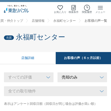
お気に入り
検索条件
閲覧履歴
メニュー
売買・仲介トップ
店舗情報
永福町センター
お客様の声一覧
永福町センター
売買
お客様の声（６ヶ月以前）
店舗詳細
表示はアンケート回収日順（回収日が同じ場合は評価が高い順）