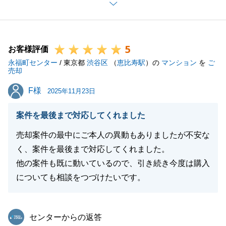
と、大変嬉しく思います。
お忙しい中、国内外問わず迅速にご対応・ご協力いた
だいたからこそ、滞りなくお引渡し・決済まで完了で
5
きました。心より御礼申し上げます。
お客様評価
永福町センター
引き続き、何か不動産のお困りごとがございました
/ 東京都
渋谷区
（
恵比寿駅
）の
マンション
を
ご
売却
ら、お気軽にご連絡くださいませ。
F様
F様
今後とも、東急リバブルをご愛顧いただきますよう、
2025年11月23日
何卒宜しくお願いいたします。
案件を最後まで対応してくれました
売却案件の最中にご本人の異動もありましたが不安な
く、案件を最後まで対応してくれました。
閉じる
他の案件も既に動いているので、引き続き今度は購入
についても相談をつづけたいです。
東急リバブル
センターからの返答