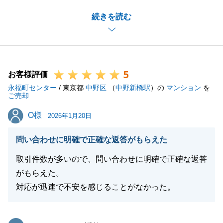
大掛かりなプロジェクトで、私としましても手探り状
続きを読む
態でのスタートではありましたが、いつも親身にご対
応いただき、H様の新居に懸ける想いの強さや想像力
の豊かさに感銘を受けておりました。
当初のご相談から約2年以上という期間を経て、無事
5
に最後のお引渡しまで完了し、新居での生活が華々し
お客様評価
永福町センター
く賑やかにスタートできているようで、大変嬉しく思
/ 東京都
中野区
（
中野新橋駅
）の
マンション
を
ご売却
います。
O様
O様
お取引の間では、励みになるお言葉もたくさん頂きま
2026年1月20日
して、今後の営業人生の糧とさせていただきます。
問い合わせに明確で正確な返答がもらえた
今後とも弊社を末永くご愛顧を賜りますよう、お願い
申し上げます。
取引件数が多いので、問い合わせに明確で正確な返答
皆様のご健康とご多幸をお祈り申し上げます。
がもらえた。
対応が迅速で不安を感じることがなかった。
閉じる
東急リバブル