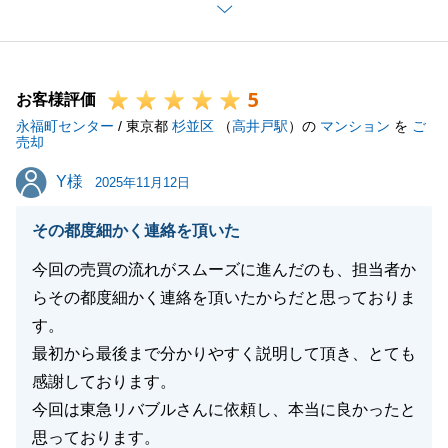
ご契約からお引き渡しまで、様々な諸手続きがござい
ました。
こちらからのご依頼に対してすぐにご対応頂き、余裕
5
をもって安全に手続きができた事、感謝申し上げま
お客様評価
永福町センター
す。
/ 東京都
杉並区
（
高井戸駅
）の
マンション
を
ご
売却
今後も何かございましたらお気軽に東急リバブルへお
Y様
Y様
声がけください。
2025年11月12日
引き続きどうぞよろしくお願いいたします。
その都度細かく連絡を頂いた
今回の売買の流れがスムーズに進んだのも、担当者か
らその都度細かく連絡を頂いたからだと思っておりま
閉じる
す。
最初から最後まで分かりやすく説明して頂き、とても
感謝しております。
今回は東急リバブルさんに依頼し、本当に良かったと
思っております。