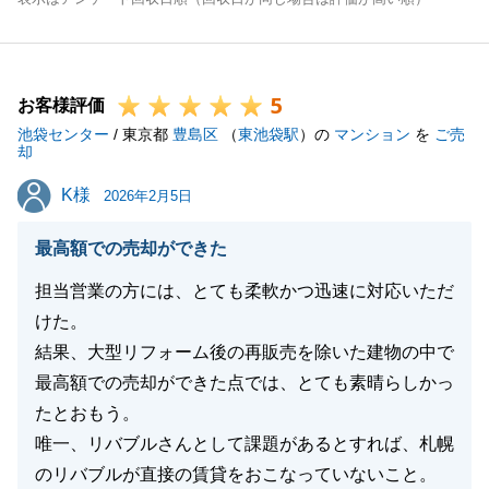
5
お客様評価
池袋センター
/ 東京都
豊島区
（
東池袋駅
）の
マンション
を
ご売
却
K様
K様
2026年2月5日
最高額での売却ができた
担当営業の方には、とても柔軟かつ迅速に対応いただ
けた。
結果、大型リフォーム後の再販売を除いた建物の中で
最高額での売却ができた点では、とても素晴らしかっ
たとおもう。
唯一、リバブルさんとして課題があるとすれば、札幌
のリバブルが直接の賃貸をおこなっていないこと。