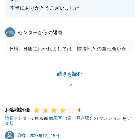
本当にありがとうございました。
東急リバブル
センターからの返答
H様、H様におかれましては、隣接地との兼ね合いか
ら、お打合せをしながら慎重に進めさせていただきま
した。
続きを読む
様々な場面でご協力をいただきまして。本当にありが
とうございました。
また、機会がございましたら、ぜひお気軽にご相談を
いただければ幸いでございます。
4
お客様評価
池袋センター
/ 東京都
練馬区
（
富士見台駅
）の
マンション
を
ご
売却
閉じる
O様
O様
2025年12月15日