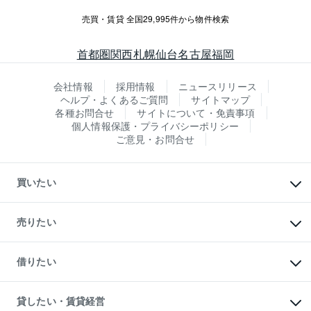
売買・賃貸 全国29,995件から物件検索
首都圏
関西
札幌
仙台
名古屋
福岡
会社情報
採用情報
ニュースリリース
ヘルプ・よくあるご質問
サイトマップ
各種お問合せ
サイトについて・免責事項
個人情報保護・プライバシーポリシー
ご意見・お問合せ
買いたい
マンションの購入
新築・分譲マンションの購入
売りたい
中古マンションの購入
一戸建ての購入
マンションの売却・査定
新築一戸建ての購入
一戸建ての売却・査定
借りたい
中古一戸建ての購入
土地の売却・査定
土地の購入
スピードAI査定
不動産購入の流れ
物件を借りる
不動産売却について
注目キーワード物件特集
オフィス・店舗の賃貸
貸したい・賃貸経営
不動産査定について
購入ガイド
借りるときの流れ