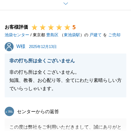
しましても、ご理解をいただきまして誠にありがとう
ございました。
また、機会がございましたら、ご相談だけでも結構で
5
すので、いつでもご連絡下さい。
お客様評価
池袋センター
引き続き、よろしくお願いいたします。
/ 東京都
豊島区
（
東池袋駅
）の
戸建て
を
ご売却
W様
W様
2025年12月13日
閉じる
非の打ち所は全くございません
非の打ち所は全くございません。
知識、教養、お心配り等、全てにわたり素晴らしい方
でいらっしゃいます。
東急リバブル
センターからの返答
この度は弊社をご利用いただきまして、誠にありがと