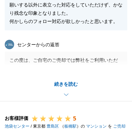
願いする以外に表立った対応をしていただけず、かな
り残念な印象となりました。
何かしらのフォロー対応が欲しかったと思います。
東急リバブル
センターからの返答
この度は、ご自宅のご売却では弊社をご利用いただ
き、誠にありがとうございました。
安心してお取引を進めることができて、私もほっとし
続きを読む
ております。
賃貸のお住み替え先のお手伝いについて、積極的なア
プローチが不足しており、大変申し訳ありませんでし
た。
5
ご指摘いただいた部分については、社内共有のうえ改
お客様評価
池袋センター
善を図ってまいります。
/ 東京都
豊島区
（
板橋駅
）の
マンション
を
ご売却