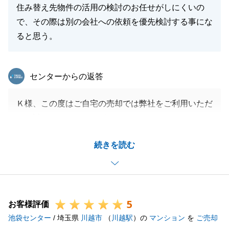
住み替え先物件の活用の検討のお任せがしにくいの
で、その際は別の会社への依頼を優先検討する事にな
ると思う。
東急リバブル
センターからの返答
Ｋ様、この度はご自宅の売却では弊社をご利用いただ
き、誠にありがとうございました。
Ｋ様が大事に住まわれていた思い入れのある物件とい
続きを読む
うこともあり、良いご縁をお繋ぎすることができまし
た。
首都圏外の賃貸部署等の連携については、ご不便をお
かけしてしまい大変申し訳ありません。
5
社内共有の上、組織の改善を続けてまいります。
お客様評価
池袋センター
今後とも、よろしくお願いいたします。
/ 埼玉県
川越市
（
川越駅
）の
マンション
を
ご売却