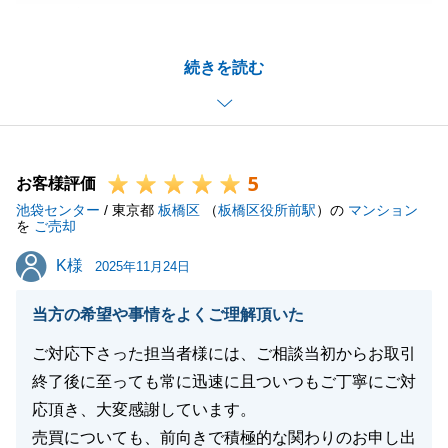
うございました。
W様の物件をご購入いただいたお客様からは、大変ご
続きを読む
満足いただいているとの連絡をいただけました。
円満な売買の仲介ができたことを大変嬉しく思いま
す。
今後もお気軽にご相談下さいます様、宜しくお願いい
5
たします。
お客様評価
池袋センター
/ 東京都
板橋区
（
板橋区役所前駅
）の
マンション
を
ご売却
K様
K様
2025年11月24日
閉じる
当方の希望や事情をよくご理解頂いた
ご対応下さった担当者様には、ご相談当初からお取引
終了後に至っても常に迅速に且ついつもご丁寧にご対
応頂き、大変感謝しています。
売買についても、前向きで積極的な関わりのお申し出