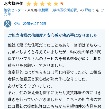
5
せ。
お客様評価
池袋センター
この度は、誠にありがとうございました。
/ 東京都
板橋区
（
板橋区役所前駅
）の
戸建て
を
ご
売却
K様
K様
2025年12月29日
閉じる
ご担当者様の信頼度と安心感が決め手になりました
他社で建てた住宅だったこともあり、当初はそちらに
お願いしようと考えていましたが、勤め先の業務の関
係でリバブルさんのサービスを知る機会が多く、相見
積もりをお願いしておりました。
査定額的にはどちらもほぼ同じ内容でしたが、ご担当
者様の信頼度と安心感が決め手になりました。
ありがとうございました。
また、住み替え先を探すにあたり賃貸部署の方に引き
継ぎを行っていただきましたが、こちらの担当者の方
には最初の提案以降はこちらから希望物件の内見をお