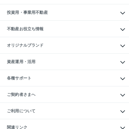
売却サービス
借りるガイド
不動産売却の流れ
無料賃料査定
多言語対応
不動産買換えの流れ
マンション賃料データ
投資用・事業用不動産
売却ガイド
賃貸管理プラン
English
繁体中文
簡体中文
リロケーションについて
投資用不動産
貸すときの流れ
事業用不動産
不動産お役立ち情報
貸すガイド
マンション投資
投資用マンション
不動産AIアドバイザー Tellus Talk
マンション一棟
マンションライブラリー
オリジナルブランド
アパート経営
人気マンションランキング
アパート投資用物件
暮らしに役立つ不動産メディア

収益物件
当社売主リノベーションマンション
「Lnote」
ビル購入（ビル一棟）
一棟リノベーションマンション

資産運用・活用
不動産相場・不動産価格情報
投資用不動産の売却査定
L`GENTE（ルジェンテ）
不動産売却FAQ
事業用不動産の売却査定
区分リノベーションマンション

不動産コラム・ニュース
等価交換事業
海外不動産
Lideas（リディアス）
不動産用語集
不動産M&A
各種サポート
投資用一棟レジデンスWELL

不動産なんでもネット相談室
アセットマネジメント・出資
SQUARE（ウェルスクエア）
住まいの税金
不動産小口投資

シニア向けサポート
物件一括検索（購入＆賃貸）
LEGACIA（レガシア）
相続サポート
ご契約者さまへ
リフォームサポート
ご契約者さまサポートメニュー
ご紹介・再契約特典
ご利用について
入居者様専用-各種ご案内（賃貸）
東急こすもす会「こすもすWeb」
本人確認に関するお客様へのお願い
金融商品取引について
関連リンク