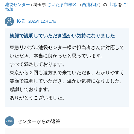
池袋センター
今後も何かお困り事がありましたら、是非お気軽にご
/ 埼玉県
さいたま市桜区
（
西浦和駅
）の
土地
を
ご
売却
連絡下さいませ。
K様
K様
N様のご健勝とご多幸をお祈り申し上げます。
2025年12月17日
笑顔で説明していただき温かい気持になりました
東急リバブル池袋センター様の担当者さんに対応して
閉じる
いただき、本当に良かったと思っています。
すべて満足しております。
東京から２回も遠方まで来ていただき、わかりやすく
笑顔で説明していただき、温かい気持になりました。
感謝しております。
ありがとうございました。
東急リバブル
センターからの返答