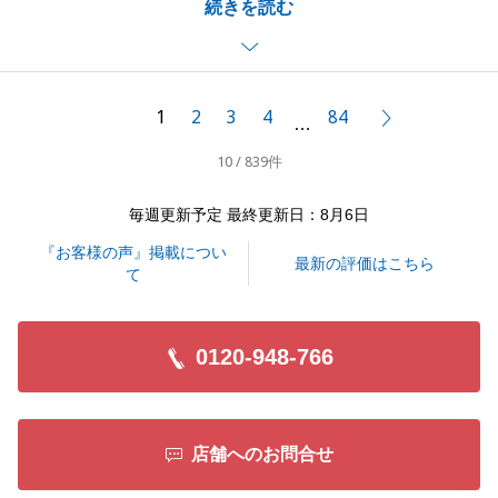
続きを読む
ご満足頂けたお取引になり、私共も大変嬉しく思いま
す。
素敵なお言葉も頂戴しありがとうございます。
今後ともK様のお役に立てる事がありましたら、お気
1
2
3
4
84
次へ
…
軽にご連絡頂ければと思います。
10 / 839件
引き続き、どうぞよろしくお願いいたします。
毎週更新予定 最終更新日：8月6日
『お客様の声』掲載につい
閉じる
最新の評価はこちら
て
0120-948-766
店舗へのお問合せ