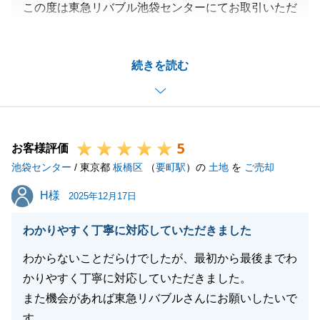
この度は東急リバブル池袋センターにてお取引いただ
きまして、誠にありがとうございました。
K様のお役に立てたことを大変嬉しく思います。
続きを読む
思うようにいかないタイミングもありましたが、K様
のご協力のおかげで無事お取引を完了することができ
ました。
改めて感謝申し上げます。
5
今後もなにかお困りごとがございましたら、お気軽に
お客様評価
池袋センター
ご相談ください。
/ 東京都
板橋区
（
要町駅
）の
土地
を
ご売却
どうぞよろしくお願いいたします。
H様
H様
2025年12月17日
わかりやすく丁寧に対応していただきました
閉じる
わからないことだらけでしたが、最初から最後までわ
かりやすく丁寧に対応していただきました。
また機会があれば東急リバブルさんにお願いしたいで
す。