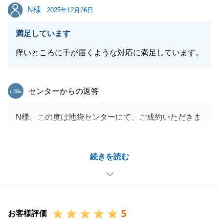
恐れ入りますが、今後もご愛顧賜りますよう、お願い
N様
N様
2025年12月26日
申し上げます。
満足しています
痒いところに手が届くような対応に満足しています。
閉じる
東急リバブル
センターからの返答
N様、この度は池袋センターにて、ご成約いただきま
して誠にありがとうございました。
N様のご協力がございまして無事にお引き渡しを終え
続きを読む
ることができました。
改めて感謝申し上げます。
当初ご相談いただいてからおよそ10か月ほどのお付
き合いとなり、無事にお取引を終えていただいたこと
5
は私にとっても嬉しいことでございます。
お客様評価