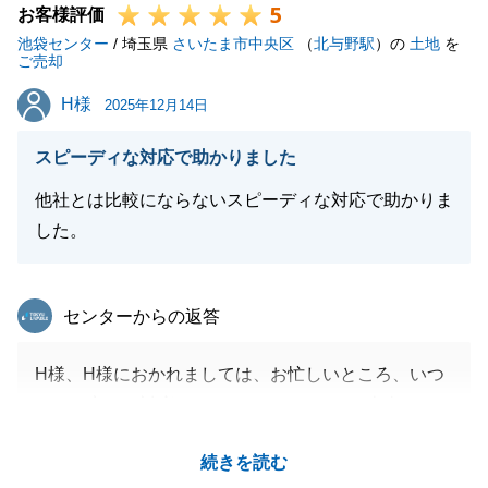
5
て頂きましたことに感謝申し上げます。
お客様評価
池袋センター
ご売却活動のご依頼を頂いたもう１件のマンションも
/ 埼玉県
さいたま市中央区
（
北与野駅
）の
土地
を
ご売却
精一杯お客様へのご紹介をさせていただきます。
H様
H様
今後ともどうぞ宜しくお願い申し上げます。
2025年12月14日
スピーディな対応で助かりました
他社とは比較にならないスピーディな対応で助かりま
閉じる
した。
東急リバブル
センターからの返答
H様、H様におかれましては、お忙しいところ、いつ
もご丁寧にご対応をしていただきまして、本当にあり
がとうございました。
続きを読む
また、お引渡し前後におけるご近所様へのご対応に関