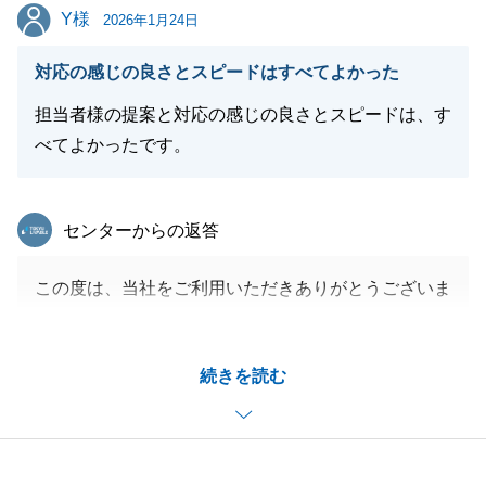
Y様
Y様
2026年1月24日
閉じる
対応の感じの良さとスピードはすべてよかった
担当者様の提案と対応の感じの良さとスピードは、す
べてよかったです。
東急リバブル
センターからの返答
この度は、当社をご利用いただきありがとうございま
した。
購入いただいマンションの売却ということで承り、
続きを読む
少々お時間がかかってしまいましたが、無事成約とな
り安堵しております。
今後もY様からのご相談やY様のお知り合いの方の紹
介などありましたら、お気軽にご相談をくださいま