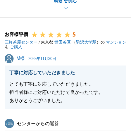
続きを読む
引続き、お住まいに関すお悩み等ございましたら、お
気軽にご相談頂ければと思います。
今後とも、どうぞ宜しくお願い申し上げます。
5
お客様評価
三軒茶屋センター
/ 東京都
世田谷区
（
駒沢大学駅
）の
マンション
閉じる
を
ご購入
M様
M様
2025年11月30日
丁寧に対応していただきました
とても丁寧に対応していただきました。
担当者様にご対応いただけて良かったです。
ありがとうございました。
東急リバブル
センターからの返答