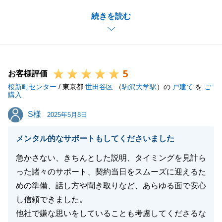
多くの物件をご内覧いただいた中で、最終的にF様の
続きを読む
ご希望に合う物件に巡り合うことができ、私も大変嬉
しく思っていおります。
引き続き、ご売却物件の販売活動を精一杯頑張らせて
いただきますので、引き続き何卒よろしくお願いいた
5
します。
お客様評価
桜新町センター
/ 東京都
世田谷区
（
駒沢大学駅
）の
戸建て
を
ご
購入
S様
S様
2025年5月8日
閉じる
メンタル的なサポートもしてくださいました
急かさない、きちんとした説明、タイミングを見計ら
った諸々のサポート、契約当日をスムーズに迎えるた
めの準備、話し方や聞き取りなど、あらゆる面で安心
し信頼できました。
他社で嫌な思いをしていることも考慮してくださるな