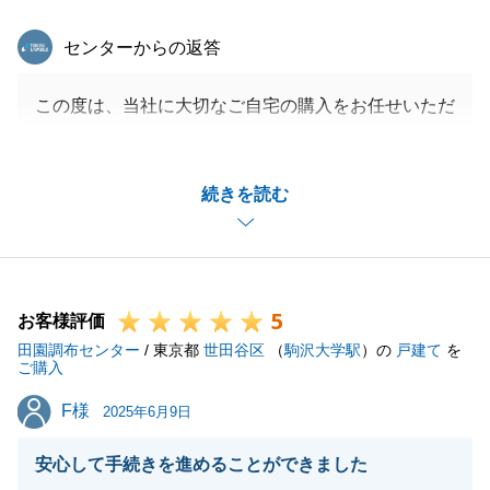
東急リバブル
センターからの返答
この度は、当社に大切なご自宅の購入をお任せいただ
き、誠にありがとうございました。
T様の購入について微力ながらお役に立てたこと、大
続きを読む
変うれしく思います。
お忙しい中のご連絡や日程の調整まで毎回ご協力いた
だき、T様のご協力あってご契約・ご決済までスムー
ズにお取引が進められたと思います。感謝申し上げま
5
す。
お客様評価
田園調布センター
また、鉄塔につきましては大変失礼いたしました。
/ 東京都
世田谷区
（
駒沢大学駅
）の
戸建て
を
ご購入
いただきましたT様からのご意見を参考に今後の営業
F様
F様
活動に努めてまいります。
2025年6月9日
今後とも何かお力になれることがございましたら、ど
安心して手続きを進めることができました
うぞお気軽にご相談くださいませ。