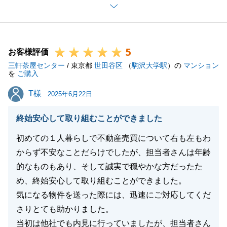
再びH様のお役に立てたことを嬉しく思います。
今回はお買い換えでしたので売却も伴うお手続きでし
たが、価格やスケジュール面等の調整がつき、ご売却
5
とご購入のお手続きを完了することが出来ました。
お客様評価
三軒茶屋センター
最後のご決済お手続きは長丁場となってしまいました
/ 東京都
世田谷区
（
駒沢大学駅
）の
マンション
を
ご購入
が、Ｈ様がきっちり準備をして頂きましたので、無事
T様
T様
に終えることが出来ました。
2025年6月22日
ありがとうございました。
終始安心して取り組むことができました
お引っ越しはこれからになりますが、引き続きサポー
トをさせて頂ければと思います。
初めての１人暮らしで不動産売買について右も左もわ
今後ともよろしくお願いいたします。
からず不安なことだらけでしたが、担当者さんは年齢
的なものもあり、そして誠実で穏やかな方だったた
め、終始安心して取り組むことができました。
気になる物件を送った際には、迅速にご対応してくだ
閉じる
さりとても助かりました。
当初は他社でも内見に行っていましたが、担当者さん