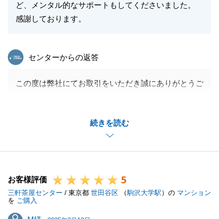
ど、メンタル的なサポートもしてくださいました。
感謝しております。
東急リバブル
センターからの返答
この度は弊社にてお取引をいただき誠にありがとうご
ざいました。
お買換えの関係で他社様とのやり取りがうまくいか
続きを読む
ず、精神的にも体力的にも大変だったかと思います。
最終的には笑顔で取引が完了できたのはS様からの情
報共有があり、タイムリーな打ち合わせができたから
だと思います。
5
また、お知り合いの不動産売却をお考えのご友人に私
お客様評価
三軒茶屋センター
のことをお話し頂きまして、ありがとうございます。
/ 東京都
世田谷区
（
駒沢大学駅
）の
マンション
を
ご購入
今後ともよろしくお願いいたします。
M様