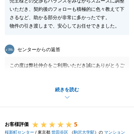
売主様との交渉もバランスをみながらスムーズに調整
いただき、契約後のフォローも積極的に色々教えて下
さるなど、助かる部分が非常に多かったです。
物件の引き渡しまで、安心してお任せできました。
東急リバブル
センターからの返答
この度は弊社仲介をご利用いただき誠にありがとうご
ざいました。
長い期間をかけて探しておられたので、その最後にお
続きを読む
気に召して頂ける物件をご紹介することができて、私
もとても嬉しく思います。
安心してお任せしていただけたとのお言葉を賜り、大
変光栄にも思います。
5
猛暑の厳しい中、ご内見やリフォームのお打ち合わせ
お客様評価
桜新町センター
で何度も現地にお越し頂いたり、必要なお手続きもい
/ 東京都
世田谷区
（
駒沢大学駅
）の
マンション