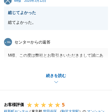
M様
2025年3月12日
総じてよかった
閉じる
総てよかった。
東急リバブル
センターからの返答
M様、この度は弊社とお取引きいただきまして誠にあ
りがとうございました。
今後とも、不動産の事で何かございましたら、お気軽
続きを読む
にご相談くださいませ。
末永くお付き合いができれば幸いでございます。
引き続き宜しくお願いいたします。
5
お客様評価
桜新町センター
/ 東京都
世田谷区
（
駒沢大学駅
）の
マンション