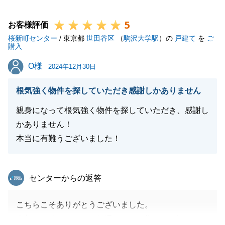
人のことでも、何でもお気軽にご連絡くださいませ。
5
この度はありがとうございました。
お客様評価
桜新町センター
/ 東京都
世田谷区
（
駒沢大学駅
）の
戸建て
を
ご
購入
O様
O様
2024年12月30日
閉じる
根気強く物件を探していただき感謝しかありません
親身になって根気強く物件を探していただき、感謝し
かありません！
本当に有難うございました！
東急リバブル
センターからの返答
こちらこそありがとうございました。
売却から始まり、ほぼ毎週のように様々ご相談頂い