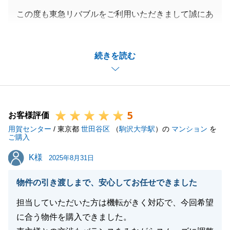
この度も東急リバブルをご利用いただきまして誠にあ
りがとうございます。
ご病気のために物件探しが中断したこともありました
続きを読む
が、気に入った物件をご購入いただけて良かったで
す。
今後の当社でお手伝いできることがございましたら、
お気軽にご相談ください。
5
これからも何卒宜しくお願い申し上げます。
お客様評価
用賀センター
/ 東京都
世田谷区
（
駒沢大学駅
）の
マンション
を
ご購入
K様
K様
2025年8月31日
閉じる
物件の引き渡しまで、安心してお任せできました
担当していただいた方は機転がきく対応で、今回希望
に合う物件を購入できました。