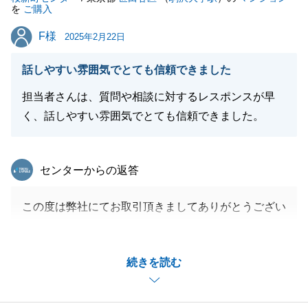
閉じる
を
ご購入
F様
F様
2025年2月22日
話しやすい雰囲気でとても信頼できました
担当者さんは、質問や相談に対するレスポンスが早
く、話しやすい雰囲気でとても信頼できました。
東急リバブル
センターからの返答
この度は弊社にてお取引頂きましてありがとうござい
ました。
ご家族様のご様子を見ていると、なんとかご希望の物
続きを読む
件を見つけて差し上げたいと思えるご家族様で、お手
伝いをしててとても楽しくさせて頂きました。
今後何かありましたら、お客様ご自身のことでもご友