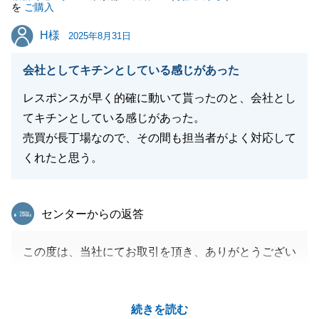
を
ご購入
つも迅速なご対応を頂けたおかでさまで無事にお取引
H様
H様
を完了することが出来ました。
2025年8月31日
もしもまた何かお困りのことがございましたらお気軽
会社としてキチンとしている感じがあった
にご相談を頂ければと思います。
今後ともよろしくお願い申し上げます。
レスポンスが早く的確に動いて貰ったのと、会社とし
てキチンとしている感じがあった。
売買が長丁場なので、その間も担当者がよく対応して
くれたと思う。
閉じる
東急リバブル
センターからの返答
この度は、当社にてお取引を頂き、ありがとうござい
ました。
H様とは７年前に札幌の不動産をお取引させて頂き、
続きを読む
それ以来となりました。