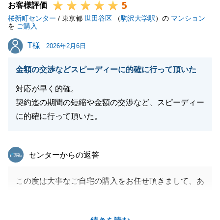
5
お客様評価
桜新町センター
/ 東京都
世田谷区
（
駒沢大学駅
）の
マンション
を
ご購入
T様
T様
2026年2月6日
金額の交渉などスピーディーに的確に行って頂いた
対応が早く的確。
契約迄の期間の短縮や金額の交渉など、スピーディー
に的確に行って頂いた。
東急リバブル
センターからの返答
この度は大事なご自宅の購入をお任せ頂きまして、あ
りがとうございました。
T様にご満足いただけまして、何よりでございます。