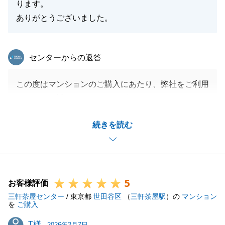
ります。
ありがとうございました。
東急リバブル
センターからの返答
この度はマンションのご購入にあたり、弊社をご利用
頂きまして誠にありがとうございました。
また、大変嬉しいお言葉をいただき、重ねて御礼申し
続きを読む
上げます。
F様のご購入のお手伝いをさせていただくことがで
き、非常に嬉しく思っております。
ご不便をおかけすることもあったかと存じますが、こ
5
のような大切なご縁をいただき、微力ながらF様のお
お客様評価
三軒茶屋センター
力になれていましたら大変光栄です。
/ 東京都
世田谷区
（
三軒茶屋駅
）の
マンション
を
ご購入
今後とも末永くどうぞよろしくお願いいたします。
T様
T様
2026年2月7日