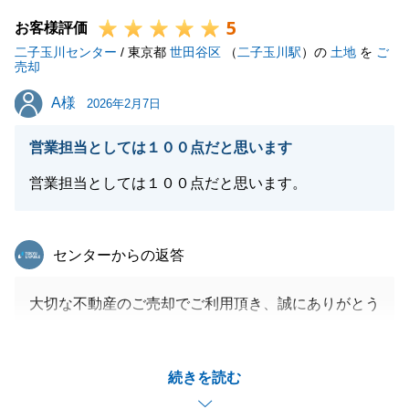
安心にお取引いただけたこと、当方も大変うれしく思
5
っております。
お客様評価
二子玉川センター
/ 東京都
世田谷区
（
二子玉川駅
）の
土地
を
ご
売却
A様
A様
2026年2月7日
閉じる
営業担当としては１００点だと思います
営業担当としては１００点だと思います。
東急リバブル
センターからの返答
大切な不動産のご売却でご利用頂き、誠にありがとう
ごいました。
各種お手続き等、A様に迅速にご対応いただきました
続きを読む
事により、スムーズにトラブルもなくお引き渡しを終
えることができました。