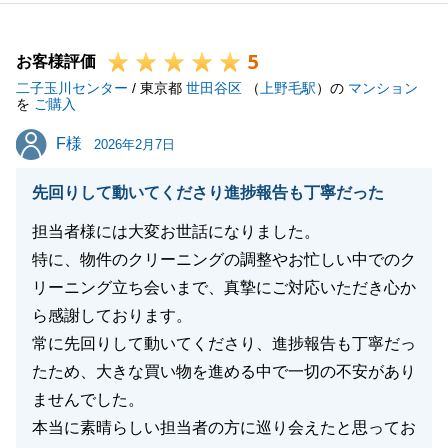
ション取りながら進められたからだと思っておりま
す。
5
また、何かご相談事等ございましたらお気軽にご連絡
お客様評価
二子玉川センター
ください。
/ 東京都
世田谷区
（
上野毛駅
）の
マンション
を
ご購入
今後ともどうぞよろしくお願い申し上げます。
F様
F様
2026年2月7日
先回りして動いてくださり進捗報告も丁寧だった
閉じる
担当者様には大変お世話になりました。
特に、物件のクリーニングの調整やお忙しい中でのク
リーニング立ち会いまで、真摯にご対応いただき心か
ら感謝しております。
常に先回りして動いてくださり、進捗報告も丁寧だっ
たため、大きな買い物を進める中で一切の不安があり
ませんでした。
本当に素晴らしい担当者の方に巡り会えたと思ってお