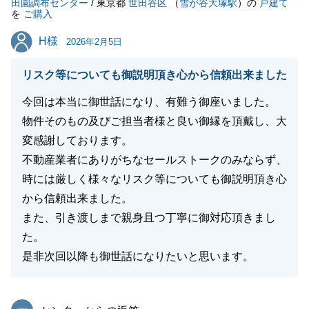
田園調布センター
/ 東京都
世田谷区
（
雪が谷大塚駅
）の
戸建て
を
ご購入
閉じる
H様
H様
2026年2月5日
リスク等についても御説明頂き心から信頼出来ました
今回は本当に御世話になり、有難う御座いました。
物件そのもの及びご担当者様と良い御縁を頂戴し、大
変感謝しております。
不動産業者にありがちなセールストークのみならず、
時には厳しく様々なリスク等についても御説明頂き心
から信頼出来ました。
また、引き渡しまで親身且つ丁寧に御対応頂きまし
た。
是非次回以降も御世話になりたいと思います。
東急リバブル