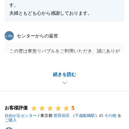
す。
夫婦ともども心から感謝しております。
東急リバブル
センターからの返答
この度は東急リバブルをご利用いただき、誠にありが
とうございました。Y様のお役に立て大変うれしく思
います。
続きを読む
ご契約までスムーズに行うことができたのは、Y様の
ご協力の賜物です。本当におめでとうございました。
Y様から「親身な姿勢」とのお言葉をいただきました
ので、今後の営業活動でも継続して行っていきたいと
5
思います。
お客様評価
自由が丘センター
また何かお困りのことがございましたらお気軽にご連
/ 東京都
世田谷区
（
千歳船橋駅
）の
その他
を
ご購入
絡をくださいませ。今後とも東急リバブルをよろしく