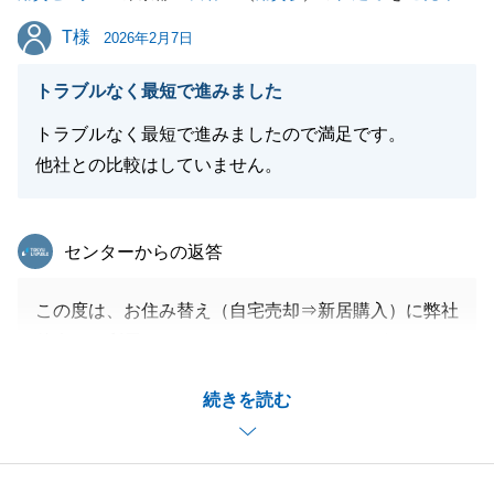
閉じる
T様
T様
2026年2月7日
トラブルなく最短で進みました
トラブルなく最短で進みましたので満足です。
他社との比較はしていません。
東急リバブル
センターからの返答
この度は、お住み替え（自宅売却⇒新居購入）に弊社
仲介をご利用いただきましてありがとうございまし
た。
続きを読む
お買い替えの際、購入資金用意のため、売却・購入の
タイミングの調整が難しいのですが、弊社商品（立替
払い）ご利用により、スムーズに進み、Ｔ様に安全・