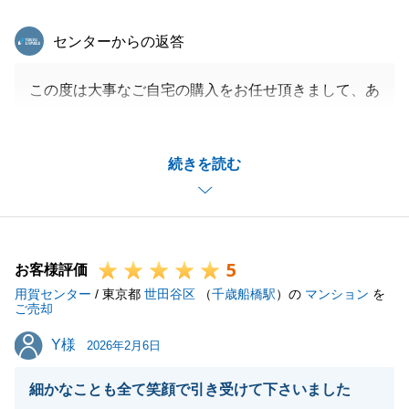
東急リバブル
センターからの返答
この度は大事なご自宅の購入をお任せ頂きまして、あ
りがとうございました。
T様にご満足いただけまして、何よりでございます。
続きを読む
引続き、お住まいに関すお悩み等ございましたら、お
気軽にご相談頂ければと思います。
今後とも、どうぞ宜しくお願い申し上げます。
5
お客様評価
用賀センター
/ 東京都
世田谷区
（
千歳船橋駅
）の
マンション
を
閉じる
ご売却
Y様
Y様
2026年2月6日
細かなことも全て笑顔で引き受けて下さいました