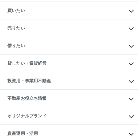
買いたい
マンションの購入
新築・分譲マンションの購入
売りたい
中古マンションの購入
一戸建ての購入
マンションの売却・査定
新築一戸建ての購入
一戸建ての売却・査定
借りたい
中古一戸建ての購入
土地の売却・査定
土地の購入
スピードAI査定
不動産購入の流れ
物件を借りる
不動産売却について
注目キーワード物件特集
オフィス・店舗の賃貸
貸したい・賃貸経営
不動産査定について
購入ガイド
借りるときの流れ
売却サービス
借りるガイド
不動産売却の流れ
無料賃料査定
多言語対応
不動産買換えの流れ
マンション賃料データ
投資用・事業用不動産
売却ガイド
賃貸管理プラン
English
繁体中文
簡体中文
リロケーションについて
投資用不動産
貸すときの流れ
事業用不動産
不動産お役立ち情報
貸すガイド
マンション投資
投資用マンション
不動産AIアドバイザー Tellus Talk
マンション一棟
マンションライブラリー
オリジナルブランド
アパート経営
人気マンションランキング
アパート投資用物件
暮らしに役立つ不動産メディア

収益物件
当社売主リノベーションマンション
「Lnote」
ビル購入（ビル一棟）
一棟リノベーションマンション

資産運用・活用
不動産相場・不動産価格情報
投資用不動産の売却査定
L`GENTE（ルジェンテ）