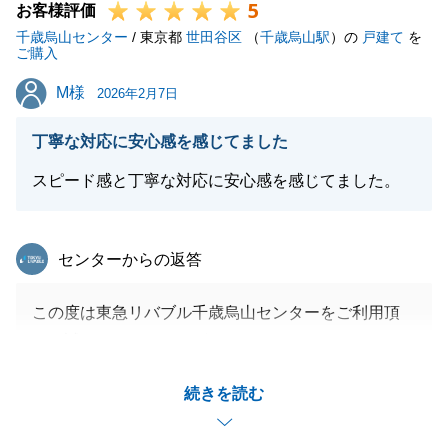
5
お客様評価
千歳烏山センター
/ 東京都
世田谷区
（
千歳烏山駅
）の
戸建て
を
ご購入
M様
M様
2026年2月7日
丁寧な対応に安心感を感じてました
スピード感と丁寧な対応に安心感を感じてました。
東急リバブル
センターからの返答
この度は東急リバブル千歳烏山センターをご利用頂
き、誠にありがとうござます。
M様と良いご縁がありお取引できたこと大変嬉しく思
続きを読む
います。
スムーズにお取引できたのはM様と密にコミュニケー