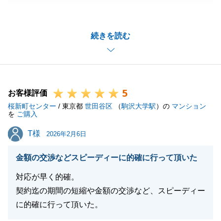
ございました。
なお、M様とは前回お取引させて頂いてから今回2回
続きを読む
目ということで、今回もご用命頂けたことが大変嬉し
く存じます。
また不動産に関するお困りごと等ございましたらお気
軽にお申し付けくださいませ。
5
何卒よろしくお願いいたします。
お客様評価
桜新町センター
/ 東京都
世田谷区
（
駒沢大学駅
）の
マンション
を
ご購入
T様
T様
2026年2月6日
閉じる
金額の交渉などスピーディーに的確に行って頂いた
対応が早く的確。
契約迄の期間の短縮や金額の交渉など、スピーディー
に的確に行って頂いた。