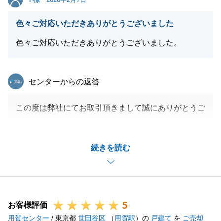
色々ご対応いただきありがとうございました
閉じる
色々ご対応いただきありがとうございました。
東急リバブル
センターからの返答
この度は弊社にてお取引頂きまして誠にありがとうご
ざいました。
住宅ローンやリフォーム等のお打ち合わせも含めて総
続きを読む
合的にサポートさせて頂く形となりましたが、無事に
ご購入頂けて本当に良かったです。
引き続きお手伝いできることがあればどんなことでも
ご気軽に仰ってくださいませ。
5
お客様評価
用賀センター
/ 東京都
世田谷区
（
用賀駅
）の
戸建て
を
ご売却