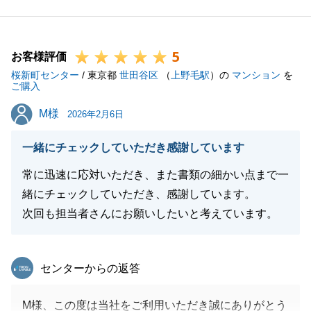
この度は本当にありがとうございました。
また買主様もA様から物件を購入することができ大変
5
喜ばれております。
お客様評価
桜新町センター
次回ご利用いただく機会がございましたら、是非弊社
/ 東京都
世田谷区
（
上野毛駅
）の
マンション
を
ご購入
にお申し付けください。
M様
M様
今後とも『東急リバブル』をご愛顧賜りますよう宜し
2026年2月6日
くお願い致します。
一緒にチェックしていただき感謝しています
常に迅速に応対いただき、また書類の細かい点まで一
緒にチェックしていただき、感謝しています。
閉じる
次回も担当者さんにお願いしたいと考えています。
東急リバブル
センターからの返答
M様、この度は当社をご利用いただき誠にありがとう