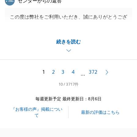
センターからの返答
この度は弊社をご利用いただき、誠にありがとうござ
いました。
ご満足いただけて大変嬉しく思います。
続きを読む
また何かお手伝い出来る事ございましたら、ぜひお声
がけ頂ければ幸いです。
今後ともよろしくお願いいたします。
1
2
3
4
372
次へ
…
10 / 3717件
閉じる
毎週更新予定 最終更新日：8月6日
『お客様の声』掲載につい
最新の評価はこちら
て