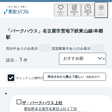
お気に
検索条
閲覧履
メ
入り
件
歴
ニュー
「パークハウス」名古屋市営地下鉄東山線/本郷
駅
売出中ありのみ表示
賃貸募集中ありのみ表示
1
該当：
件
売出されたら教えて欲しい
チェックした物件が
（複数選択可）
1 / 0
ザ・パークハウス上社
愛知県名古屋市名東区上社２丁目