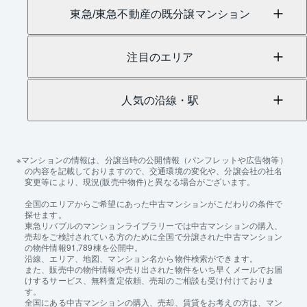
東急/東急不動産の既分譲マンション
注目のエリア
人気の沿線・駅
マンションの情報は、分譲当時の公開情報（パンフレットや広告物等）
の内容を記載しておりますので、交通環境の変化や、分譲会社の社名
変更等により、現況(販売中物件)と異なる場合がございます。
全国のエリアからご希望にあった中古マンションがこだわりの条件で
探せます。
東急リバブルのマンションライブラリーでは中古マンションの購入、
売却をご検討されている方のために全国で分譲された中古マンション
の物件情報91,789棟を公開中。
沿線、エリア、地図、マンション名から物件検索ができます。
また、販売中の物件情報や売り出された物件をいち早くメールでお届
けするサービス、無料査定依頼、売却のご相談も受け付けておりま
す。
全国にある中古マンションの購入、売却、賃貸をお考えの方は、マン