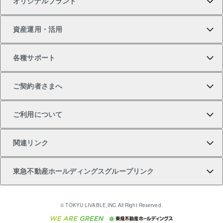
オリジナルブランド
新築一戸建ての購入
スピードAI査定
借りるときの流れ
マンション賃料データ
投資用不動産
不動産お役立ち情報
資産運用・活用
中古一戸建ての購入
不動産売却について
借りるガイド
賃貸管理プラン
事業用不動産
不動産AIアドバイザー Tellus Talk
当社売主リノベーションマンション
各種サポート
一棟リノベーションマンション L`GENTE（ルジェン
土地の購入
不動産査定について
リロケーションについて
マンション投資
マンションライブラリー
等価交換事業
テ）
ご契約者さまへ
不動産購入の流れ
売却サービス
貸すときの流れ
投資用マンション
人気マンションランキング
区分リノベーションマンション Lideas（リディアス）
不動産M&A
シニア向けサポート
ご利用について
投資用一棟レジデンスWELL SQUARE（ウェルスクエ
注目キーワード物件特集
不動産売却の流れ
貸すガイド
マンション一棟
暮らしに役立つ不動産メディア 「Lnote」
アセットマネジメント・出資
相続サポート
ご契約者さまサポートメニュー
ア）
関連リンク
購入ガイド
不動産買換えの流れ
アパート経営
不動産相場・不動産価格情報
不動産小口投資 LEGACIA（レガシア）
リフォームサポート
ご紹介・再契約特典
本人確認に関するお客様へのお願い
東急不動産ホールディングスグループリンク
売却ガイド
アパート投資用物件
不動産売却FAQ
入居者様専用-各種ご案内（賃貸）
金融商品取引について
すまいValue
多言語対応
English
繁体中文
簡体中文
これからご結婚される方に東急百貨店のブライダルク
© TOKYU LIVABLE,INC.All Right Reserved.
収益物件
不動産コラム・ニュース
東急こすもす会「こすもすWeb」
東急リバブル ソーシャルメディアポリシー
東急不動産
ラブ