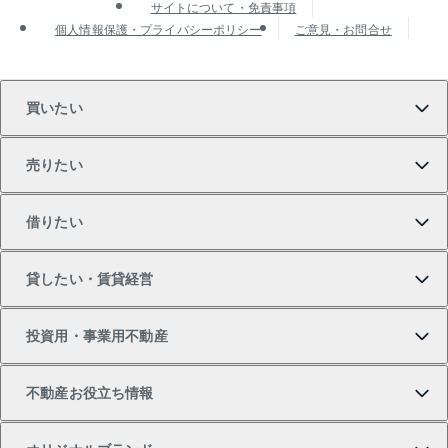
サイトについて・免責事項
個人情報保護・プライバシーポリシー
ご意見・お問合せ
買いたい
売りたい
買いたいTOP
借りたい
マンションの購入
売りたいTOP
貸したい・賃貸経営
新築・分譲マンションの購入
マンションの売却・査定
借りたいTOP
投資用・事業用不動産
中古マンションの購入
一戸建ての売却・査定
物件を借りる
貸したいTOP
不動産お役立ち情報
一戸建ての購入
土地の売却・査定
オフィス・店舗の賃貸
無料賃料査定
投資用・事業用不動産TOP