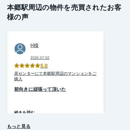
本郷駅周辺の物件を売買されたお客
様の声
H
様
2026-07-02
5.0
原
センター
にて
本郷駅周辺
の
マンション
を
ご
購入
前向きに頑張って頂いた
続きを読む
もっと見る