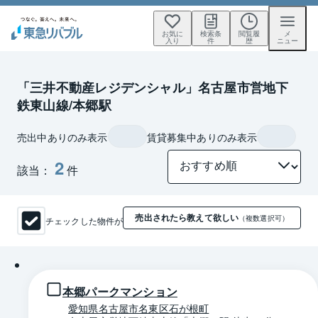
お気に
検索条
閲覧履
メ
入り
件
歴
ニュー
「三井不動産レジデンシャル」名古屋市営地下
鉄東山線/本郷駅
売出中ありのみ表示
賃貸募集中ありのみ表示
2
該当：
件
売出されたら教えて欲しい
チェックした物件が
（複数選択可）
1 / 0
本郷パークマンション
愛知県名古屋市名東区石が根町