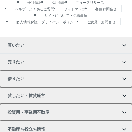
会社情報
採用情報
ニュースリリース
ヘルプ・よくあるご質問
サイトマップ
各種お問合せ
サイトについて・免責事項
個人情報保護・プライバシーポリシー
ご意見・お問合せ
買いたい
売りたい
買いたいTOP
借りたい
マンションの購入
売りたいTOP
貸したい・賃貸経営
新築・分譲マンションの購入
マンションの売却・査定
借りたいTOP
投資用・事業用不動産
中古マンションの購入
一戸建ての売却・査定
物件を借りる
貸したいTOP
不動産お役立ち情報