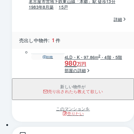
名古屋市営地下鉄東山線「本郷」駅 徒歩13分
1983年8月築
15戸
詳細
1
売出し中物件:
件
2
4LD・K・97.86m
・4階・5階
30
枚
980
万円
部屋の詳細
新しい物件が
売り出されたら教えて欲しい
このマンションを
売りたい
1 / 0