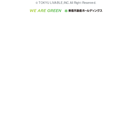
これからご結婚される方に東急百貨店のブライダルク
© TOKYU LIVABLE,INC.All Right Reserved.
収益物件
不動産コラム・ニュース
東急こすもす会「こすもすWeb」
東急リバブル ソーシャルメディアポリシー
東急不動産
ラブ
ご意見・お問い合わせ（金融商品取引専用の相談・お
人材サービスのご用命は 東急リバブルスタッフ株式会
ビル購入（ビル一棟）
不動産用語集
東急コミュニティー
問い合わせ窓口）
社まで
投資用不動産の売却査定
不動産なんでもネット相談室
保険募集におけるプライバシー・ポリシー
東北の逸品を贈ります 東北すぐれものセレクション
東急リバブル
ダイレクトメール（郵送物）・Eメールなどの送付停
事業用不動産の売却査定
住まいの税金
民泊の開業・運営のご相談は「ReINN株式会社」まで
東急住宅リース
止について
海外不動産
物件一括検索（購入＆賃貸）
宅地建物取引業者の皆様へ
学生情報センター（ナジック）
グループの一覧をもっと見る