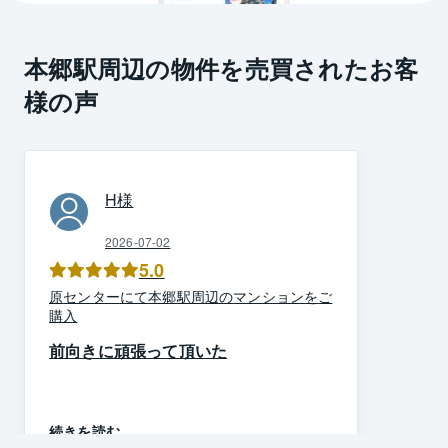
本郷駅周辺の物件を売買されたお客
様の声
H
様
2026-07-02
5.0
原
センター
にて
本郷駅周辺
の
マンション
を
ご
購入
前向きに頑張って頂いた
続きを読む