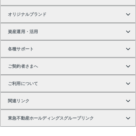
一戸建ての購入
土地の売却・査定
オフィス・店舗の賃貸
無料賃料査定
投資用・事業用不動産TOP
オリジナルブランド
新築一戸建ての購入
スピードAI査定
借りるときの流れ
マンション賃料データ
投資用不動産
不動産お役立ち情報
資産運用・活用
中古一戸建ての購入
不動産売却について
借りるガイド
賃貸管理プラン
事業用不動産
不動産AIアドバイザー Tellus Talk
当社売主リノベーションマンション
各種サポート
一棟リノベーションマンション L`GENTE（ルジェン
土地の購入
不動産査定について
リロケーションについて
マンション投資
マンションライブラリー
等価交換事業
テ）
ご契約者さまへ
不動産購入の流れ
売却サービス
貸すときの流れ
投資用マンション
人気マンションランキング
区分リノベーションマンション Lideas（リディアス）
不動産M&A
シニア向けサポート
ご利用について
投資用一棟レジデンスWELL SQUARE（ウェルスクエ
注目キーワード物件特集
不動産売却の流れ
貸すガイド
マンション一棟
暮らしに役立つ不動産メディア 「Lnote」
アセットマネジメント・出資
相続サポート
ご契約者さまサポートメニュー
ア）
関連リンク
購入ガイド
不動産買換えの流れ
アパート経営
不動産相場・不動産価格情報
不動産小口投資 LEGACIA（レガシア）
リフォームサポート
ご紹介・再契約特典
本人確認に関するお客様へのお願い
東急不動産ホールディングスグループリンク
売却ガイド
アパート投資用物件
不動産売却FAQ
入居者様専用-各種ご案内（賃貸）
金融商品取引について
すまいValue
多言語対応
English
繁体中文
簡体中文