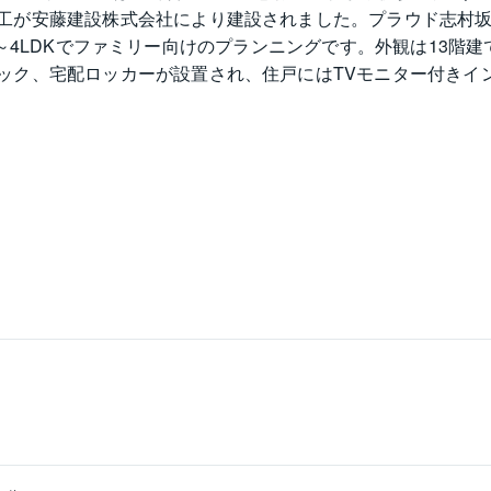
工が安藤建設株式会社により建設されました。プラウド志村
3LDK～4LDKでファミリー向けのプランニングです。外観は1
ック、宅配ロッカーが設置され、住戸にはTVモニター付きイ
。周辺は駅から続く商店街や大型スーパー・コンビニエンス