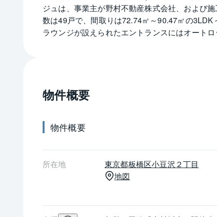
ジュは、事業主が野村不動産株式会社、および施
数は49戸で、間取りは72.74㎡～90.47㎡の
ラウンジが設えられたエントランスにはオートロ
房、浴室暖房換気乾燥機などが設置されています
豆沢公園・ショッピングモールも近くです。
物件概要
物件概要
所在地
東京都
板橋区
小豆沢２丁目
地図