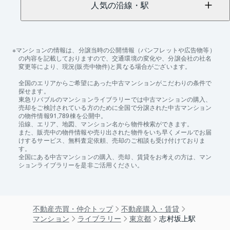
人気の沿線・駅
マンションの情報は、分譲当時の公開情報（パンフレットや広告物等）
の内容を記載しておりますので、交通環境の変化や、分譲会社の社名
変更等により、現況(販売中物件)と異なる場合がございます。
全国のエリアからご希望にあった中古マンションがこだわりの条件で
探せます。
東急リバブルのマンションライブラリーでは中古マンションの購入、
売却をご検討されている方のために全国で分譲された中古マンション
の物件情報91,789棟を公開中。
沿線、エリア、地図、マンション名から物件検索ができます。
また、販売中の物件情報や売り出された物件をいち早くメールでお届
けするサービス、無料査定依頼、売却のご相談も受け付けておりま
す。
全国にある中古マンションの購入、売却、賃貸をお考えの方は、マン
ションライブラリーを是非ご活用ください。
不動産売買・仲介トップ
不動産購入・賃貸
マンション
ライブラリー
東京都
志村坂上駅