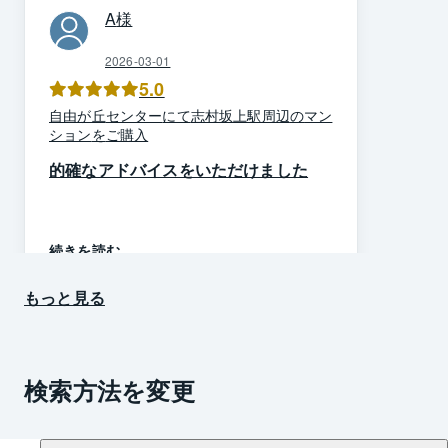
A
様
2026-03-01
5.0
自由が丘
センター
にて
志村坂上駅周辺
の
マン
ション
を
ご購入
的確なアドバイスをいただけました
続きを読む
もっと見る
検索方法を変更