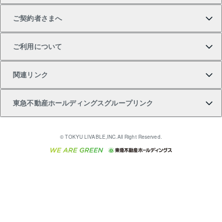
テ）
ご契約者さまへ
不動産購入の流れ
売却サービス
貸すときの流れ
投資用マンション
人気マンションランキング
区分リノベーションマンション Lideas（リディアス）
不動産M&A
シニア向けサポート
ご利用について
投資用一棟レジデンスWELL SQUARE（ウェルスクエ
注目キーワード物件特集
不動産売却の流れ
貸すガイド
マンション一棟
暮らしに役立つ不動産メディア 「Lnote」
アセットマネジメント・出資
相続サポート
ご契約者さまサポートメニュー
ア）
関連リンク
購入ガイド
不動産買換えの流れ
アパート経営
不動産相場・不動産価格情報
不動産小口投資 LEGACIA（レガシア）
リフォームサポート
ご紹介・再契約特典
本人確認に関するお客様へのお願い
東急不動産ホールディングスグループリンク
売却ガイド
アパート投資用物件
不動産売却FAQ
入居者様専用-各種ご案内（賃貸）
金融商品取引について
すまいValue
多言語対応
English
繁体中文
簡体中文
これからご結婚される方に東急百貨店のブライダルク
© TOKYU LIVABLE,INC.All Right Reserved.
収益物件
不動産コラム・ニュース
東急こすもす会「こすもすWeb」
東急リバブル ソーシャルメディアポリシー
東急不動産
ラブ
ご意見・お問い合わせ（金融商品取引専用の相談・お
人材サービスのご用命は 東急リバブルスタッフ株式会
ビル購入（ビル一棟）
不動産用語集
東急コミュニティー
問い合わせ窓口）
社まで
投資用不動産の売却査定
不動産なんでもネット相談室
保険募集におけるプライバシー・ポリシー
東北の逸品を贈ります 東北すぐれものセレクション
東急リバブル
ダイレクトメール（郵送物）・Eメールなどの送付停