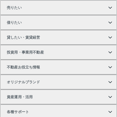
売りたい
買いたいTOP
借りたい
マンションの購入
売りたいTOP
貸したい・賃貸経営
新築・分譲マンションの購入
マンションの売却・査定
借りたいTOP
投資用・事業用不動産
中古マンションの購入
一戸建ての売却・査定
物件を借りる
貸したいTOP
不動産お役立ち情報
一戸建ての購入
土地の売却・査定
オフィス・店舗の賃貸
無料賃料査定
投資用・事業用不動産TOP
オリジナルブランド
新築一戸建ての購入
スピードAI査定
借りるときの流れ
マンション賃料データ
投資用不動産
不動産お役立ち情報
資産運用・活用
中古一戸建ての購入
不動産売却について
借りるガイド
賃貸管理プラン
事業用不動産
不動産AIアドバイザー Tellus Talk
当社売主リノベーションマンション
各種サポート
一棟リノベーションマンション L`GENTE（ルジェン
土地の購入
不動産査定について
リロケーションについて
マンション投資
マンションライブラリー
等価交換事業