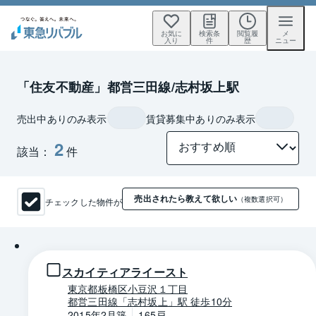
お気に
検索条
閲覧履
メ
入り
件
歴
ニュー
「住友不動産」都営三田線/志村坂上駅
売出中ありのみ表示
賃貸募集中ありのみ表示
2
該当：
件
売出されたら教えて欲しい
チェックした物件が
（複数選択可）
1 / 0
スカイティアライースト
東京都板橋区小豆沢１丁目
都営三田線「志村坂上」駅 徒歩10分
2015年2月築
165戸