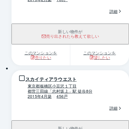
詳細
新しい物件が
売り出されたら教えて欲しい
このマンションを
このマンションを
売りたい
貸したい
1 / 0
スカイティアラウエスト
東京都板橋区小豆沢１丁目
都営三田線「志村坂上」駅 徒歩8分
2015年4月築
456戸
詳細
新しい物件が