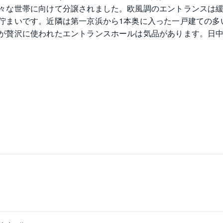
々な世帯に向けて分譲されました。欧風調のエントランスは
佇まいです。近隣は第一京浜から1本奥に入った一戸建ての多
が贅沢に使われたエントランスホールは気品があります。日
は天井収納が設置され（一部タイプを除く）、各居室にはク
R京浜東北・根岸線大井町駅から徒歩8分です。