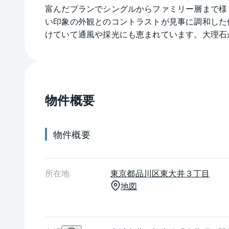
富んだプランでシングルからファミリー層まで様
い印象の外観とのコントラストが見事に調和した
けていて通風や採光にも恵まれています。大理石
を守ります。パレプラス大井町の各住戸の廊下に
な住空間が演出できます。パレプラス大井町はJ
物件概要
物件概要
所在地
東京都
品川区
東大井３丁目
地図