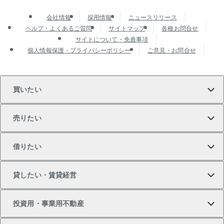
会社情報
採用情報
ニュースリリース
ヘルプ・よくあるご質問
サイトマップ
各種お問合せ
サイトについて・免責事項
個人情報保護・プライバシーポリシー
ご意見・お問合せ
買いたい
売りたい
買いたいTOP
借りたい
マンションの購入
売りたいTOP
貸したい・賃貸経営
新築・分譲マンションの購入
マンションの売却・査定
借りたいTOP
投資用・事業用不動産
中古マンションの購入
一戸建ての売却・査定
物件を借りる
貸したいTOP