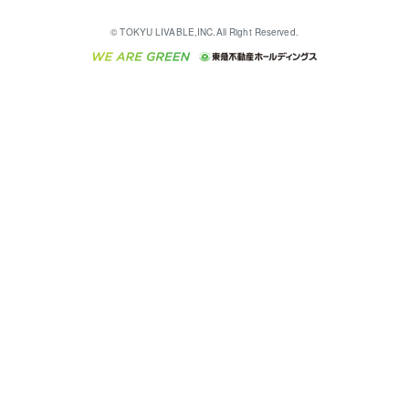
English
繁体中文
簡体中文
これからご結婚される方に東急百貨店のブライダルク
© TOKYU LIVABLE,INC.All Right Reserved.
収益物件
不動産コラム・ニュース
東急こすもす会「こすもすWeb」
東急リバブル ソーシャルメディアポリシー
東急不動産
ラブ
ご意見・お問い合わせ（金融商品取引専用の相談・お
人材サービスのご用命は 東急リバブルスタッフ株式会
ビル購入（ビル一棟）
不動産用語集
東急コミュニティー
問い合わせ窓口）
社まで
投資用不動産の売却査定
不動産なんでもネット相談室
保険募集におけるプライバシー・ポリシー
東北の逸品を贈ります 東北すぐれものセレクション
東急リバブル
ダイレクトメール（郵送物）・Eメールなどの送付停
事業用不動産の売却査定
住まいの税金
民泊の開業・運営のご相談は「ReINN株式会社」まで
東急住宅リース
止について
海外不動産
物件一括検索（購入＆賃貸）
宅地建物取引業者の皆様へ
学生情報センター（ナジック）
グループの一覧をもっと見る