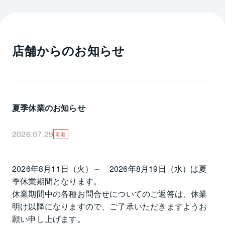
・借りたい物件を自分で探すのが手間である。
・他社に募集を任せているが、なかなかいい話が無
い。価格が妥当かリバブルで再査定したい。
・転勤の間だけ貸したい。
店舗からのお知らせ
・貸す前のリフォームの内容にも相談に乗ってほし
い。　等々
お客様にとって最善の策をご提案できるよう日々心掛
けております。
経験豊富なスタッフがお客様のご要望にお答えいたし
夏季休業のお知らせ
ます。
親身に、誠実に、誠心誠意、お客様と向き合ってまい
2026.07.29
新着
ります。ご相談、心よりお待ちしております。
2026年8月11日（火）～　2026年8月19日（水）は夏
季休業期間となります。

休業期間中の各種お問合せについてのご返答は、休業
明け以降になりますので、ご了承いただきますようお
願い申し上げます。
