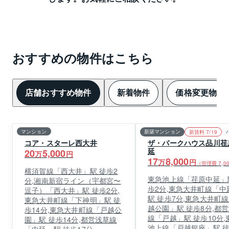
おすすめの物件はこちら
店舗おすすめ物件
新着物件
価格変更物件
マンション
新築マンション
新賃料 7/19
コア・スターレ西大井
ザ・パークハウス品川荏
延
20
5,000
万
円
17
8,000
万
円
（管理費
7,0
横須賀線「西大井」駅 徒歩2
東急池上線「荏原中延」
分,湘南新宿ライン（宇都宮〜
歩2分,東急大井町線「中
逗子）「西大井」駅 徒歩2分,
駅 徒歩7分,東急大井町
東急大井町線「下神明」駅 徒
越公園」駅 徒歩8分,都
歩14分,東急大井町線「戸越公
線「戸越」駅 徒歩10分,
園」駅 徒歩14分,都営浅草線
池上線「戸越銀座」駅 徒