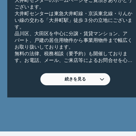
ございます。
大井町センターは東急大井町線・京浜東北線・りんか
い線の交わる「大井町駅」徒歩３分の立地にございま
す。
品川区、大田区を中心に分譲・賃貸マンション、ア
パート、戸建の居住用物件から事業用物件まで幅広く
お取り扱いしております。
無料の法律、税務相談（要予約）も開催しておりま
す。お電話、メール、ご来店等によるお問合せを心よ
りお待ち申し上げます。
ビデオ通話によるオンラインでの対応も可能になりま
すので、ご希望の際は、お申し出頂けると幸いです。
続きを見る
【こんなご相談お待ちしております】
・所有している物件を賃貸した方がいいのか、売却し
た方がいいのか悩んでいる。
・遊休地にどんな賃貸物件が建てられて、幾らで貸せ
るのか？どんな間取りがいいか提案してほしい。
・相続したが不動産の活用に困っている。貸す?売る?
どちらがいいかアドバイスがほしい。