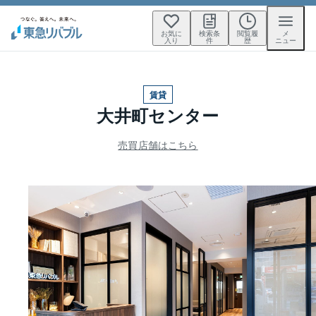
お気に
検索条
閲覧履
メ
入り
件
歴
ニュー
賃貸
大井町センター
売買店舗はこちら