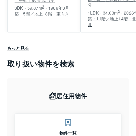
「中延」駅 徒歩17分
分
2
3DK・59.87m
・1986年3月
2
1LDK・34.63m
・2026
築・5階／地上18階・東向き
築・11階／地上14階・
き
もっと見る
取り扱い物件を検索
居住用物件
物件一覧