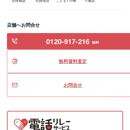
法律相談
売買併設
こども110番
IT重説
店舗へお問合せ
0120-917-216
無料
無料
賃料
査定
お問合せ