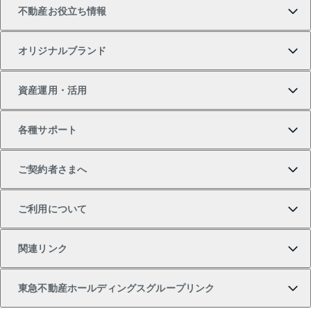
不動産お役立ち情報
一戸建ての購入
土地の売却・査定
オフィス・店舗の賃貸
無料賃料査定
投資用・事業用不動産TOP
オリジナルブランド
新築一戸建ての購入
スピードAI査定
借りるときの流れ
マンション賃料データ
投資用不動産
不動産お役立ち情報
資産運用・活用
中古一戸建ての購入
不動産売却について
借りるガイド
賃貸管理プラン
事業用不動産
不動産AIアドバイザー Tellus Talk
当社売主リノベーションマンション
各種サポート
一棟リノベーションマンション L`GENTE（ルジェン
土地の購入
不動産査定について
リロケーションについて
マンション投資
マンションライブラリー
等価交換事業
テ）
ご契約者さまへ
不動産購入の流れ
売却サービス
貸すときの流れ
投資用マンション
人気マンションランキング
区分リノベーションマンション Lideas（リディアス）
不動産M&A
シニア向けサポート
ご利用について
投資用一棟レジデンスWELL SQUARE（ウェルスクエ
注目キーワード物件特集
不動産売却の流れ
貸すガイド
マンション一棟
暮らしに役立つ不動産メディア 「Lnote」
アセットマネジメント・出資
相続サポート
ご契約者さまサポートメニュー
ア）
関連リンク
購入ガイド
不動産買換えの流れ
アパート経営
不動産相場・不動産価格情報
不動産小口投資 LEGACIA（レガシア）
リフォームサポート
ご紹介・再契約特典
本人確認に関するお客様へのお願い
東急不動産ホールディングスグループリンク
売却ガイド
アパート投資用物件
不動産売却FAQ
入居者様専用-各種ご案内（賃貸）
金融商品取引について
すまいValue
多言語対応