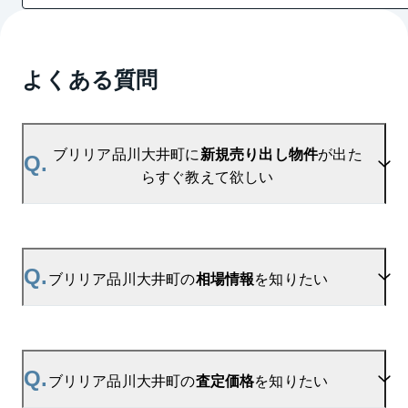
よくある質問
ブリリア品川大井町に
新規売り出し物件
が出た
Q.
らすぐ教えて欲しい
A.
当サイトには、
「売り出されたら教えて」
リクエス
ト機能がございます。お気に入りのマンションをご
Q.
ブリリア品川大井町の
相場情報
を知りたい
登録いただきますと、新着情報をいち早くお届けし
ます。
ご登録はこちら→
ブリリア品川大井町の新着登録
A.
参考相場価格、参考相場賃料
を掲載しております。
ブリリア品川大井町の過去の販売事例や、周辺の販
Q.
ブリリア品川大井町の
査定価格
を知りたい
売実績からAIが算出した数値です。ご希望の広さに