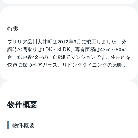
特徴
ブリリア品川大井町は2012年9月に竣工しました。分
譲時の間取りは1DK～3LDK、専有面積は43㎡～80㎡
台、総戸数42戸の、8階建てマンションです。住戸内を
快適に保つペアガラス、リビングダイニングの床暖
房、浴室暖房乾燥機、ミストサウナ、フルオートバ
ス、暖房洗浄便座、人感センサー付き玄関照明など、
ブリリア品川大井町には毎日の暮らしを快適にする設
備が充実しています。防犯センサー、防犯カメラ、ハ
物件概要
ンズフリーTVモニター付きインターホン、マンション
2階メールコーナーに設置されたAEDなど、暮らしの安
全に配慮した備えが整っているので安心して暮らすこ
物件概要
とができます。ブリリア品川大井町の最寄り駅はJR京
浜東北・根岸線大井町駅で、駅までは歩いて5分。東急