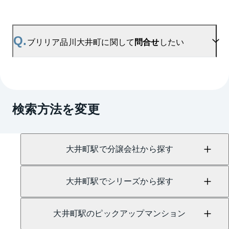
合わせてご確認いただけますので、平米数選択もご
活用ください。
A.
ブリリア品川大井町の無料売却査定は
お問い合わせフォーム
よりお問い合わせください。
Q.
ブリリア品川大井町に関して
問合せ
したい
マンションAI査定では、ご所有マンションの推定価
格をAIがすぐにスピード査定いたします。
→
AI査定はこちら
A.
売買に関するお問い合わせは、
大井町センター
（TEL：0120-974-322）
検索方法を変更
賃貸に関するお問い合わせは、
大井町センター
（TEL：0120-917-216）
にて承っております。
大井町駅で分譲会社から探す
大井町駅でシリーズから探す
大井町駅のピックアップマンション