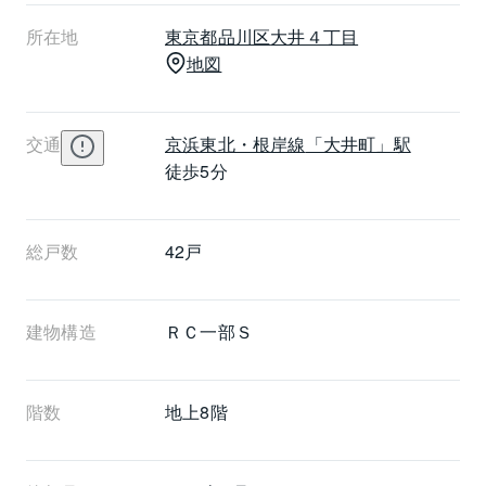
大井町線大井町駅徒歩8分、東京臨海高速鉄道りんかい
所在地
東京都
品川区
大井４丁目
線大井町駅徒歩6分、通勤・通学至便、買い物環境良好
地図
な好立地です。
交通
京浜東北・根岸線
「大井町」駅
徒歩5分
総戸数
42戸
建物構造
ＲＣ一部Ｓ
階数
地上8階 