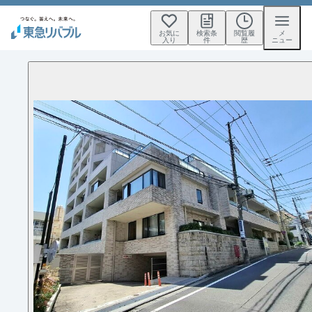
お気に
検索条
閲覧履
メ
入り
件
歴
ニュー