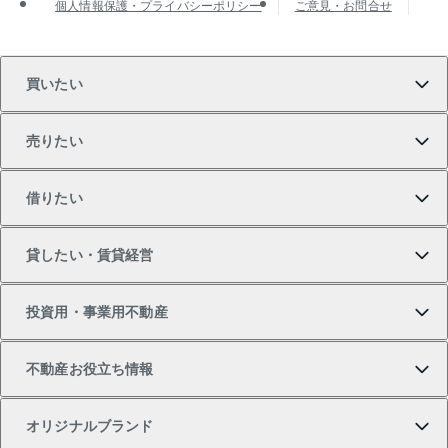
個人情報保護・プライバシーポリシー
ご意見・お問合せ
買いたい
売りたい
買いたいTOP
借りたい
マンションの購入
売りたいTOP
貸したい・賃貸経営
新築・分譲マンションの購入
マンションの売却・査定
借りたいTOP
投資用・事業用不動産
中古マンションの購入
一戸建ての売却・査定
物件を借りる
貸したいTOP
不動産お役立ち情報
一戸建ての購入
土地の売却・査定
オフィス・店舗の賃貸
無料賃料査定
投資用・事業用不動産TOP
オリジナルブランド
新築一戸建ての購入
スピードAI査定
借りるときの流れ
マンション賃料データ
投資用不動産
不動産お役立ち情報