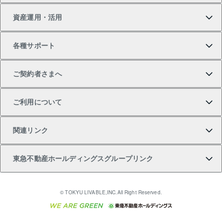
資産運用・活用
中古一戸建ての購入
不動産売却について
借りるガイド
賃貸管理プラン
事業用不動産
不動産AIアドバイザー Tellus Talk
当社売主リノベーションマンション
各種サポート
一棟リノベーションマンション L`GENTE（ルジェン
土地の購入
不動産査定について
リロケーションについて
マンション投資
マンションライブラリー
等価交換事業
テ）
ご契約者さまへ
不動産購入の流れ
売却サービス
貸すときの流れ
投資用マンション
人気マンションランキング
区分リノベーションマンション Lideas（リディアス）
不動産M&A
シニア向けサポート
ご利用について
投資用一棟レジデンスWELL SQUARE（ウェルスクエ
注目キーワード物件特集
不動産売却の流れ
貸すガイド
マンション一棟
暮らしに役立つ不動産メディア 「Lnote」
アセットマネジメント・出資
相続サポート
ご契約者さまサポートメニュー
ア）
関連リンク
購入ガイド
不動産買換えの流れ
アパート経営
不動産相場・不動産価格情報
不動産小口投資 LEGACIA（レガシア）
リフォームサポート
ご紹介・再契約特典
本人確認に関するお客様へのお願い
東急不動産ホールディングスグループリンク
売却ガイド
アパート投資用物件
不動産売却FAQ
入居者様専用-各種ご案内（賃貸）
金融商品取引について
すまいValue
多言語対応
English
繁体中文
簡体中文
これからご結婚される方に東急百貨店のブライダルク
© TOKYU LIVABLE,INC.All Right Reserved.
収益物件
不動産コラム・ニュース
東急こすもす会「こすもすWeb」
東急リバブル ソーシャルメディアポリシー
東急不動産
ラブ
ご意見・お問い合わせ（金融商品取引専用の相談・お
人材サービスのご用命は 東急リバブルスタッフ株式会