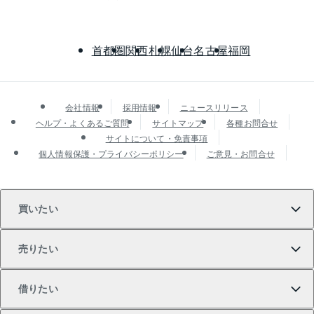
首都圏
関西
札幌
仙台
名古屋
福岡
会社情報
採用情報
ニュースリリース
ヘルプ・よくあるご質問
サイトマップ
各種お問合せ
サイトについて・免責事項
個人情報保護・プライバシーポリシー
ご意見・お問合せ
買いたい
売りたい
買いたいTOP
借りたい
マンションの購入
売りたいTOP