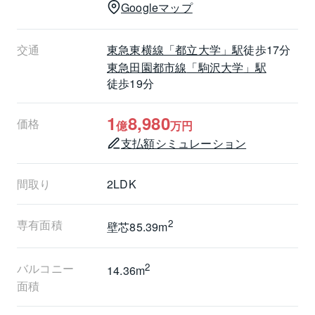
Googleマップ
交通
東急東横線
「都立大学」駅
徒歩17分
東急田園都市線
「駒沢大学」駅
徒歩19分
1
8,980
価格
億
万円
支払額シミュレーション
間取り
2LDK
専有面積
2
壁芯85.39m
バルコニー
2
14.36m
面積