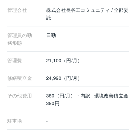
管理会社
株式会社長谷工コミュニティ / 全部委
託
管理員の勤
日勤
務形態
管理費
21,100（円/月）
修繕積立金
24,990（円/月）
その他費用
380（円/月）・内訳 : 環境改善積立金
380円
駐車場
-