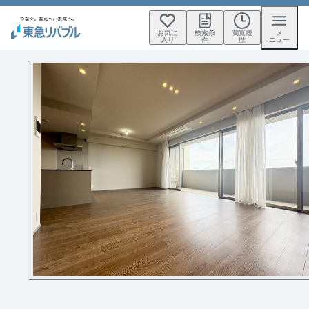
お気に
検索条
閲覧履
メ
入り
件
歴
ニュー