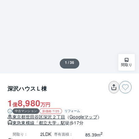
1 / 36
間取り
深沢ハウスＬ棟
1
8,980
億
万円
中古マンション
リフォーム
新価格 7/25
東京都
世田谷区
深沢２丁目
（
Googleマップ
）
東急東横線
「都立大学」駅
徒歩17分
2
2LDK
間取り
：
専有面積
：
85.39m