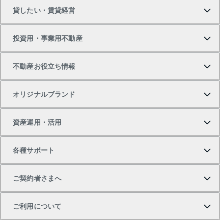
貸したい・賃貸経営
新築・分譲マンションの購入
マンションの売却・査定
借りたいTOP
投資用・事業用不動産
中古マンションの購入
一戸建ての売却・査定
物件を借りる
貸したいTOP
不動産お役立ち情報
一戸建ての購入
土地の売却・査定
オフィス・店舗の賃貸
無料賃料査定
投資用・事業用不動産TOP
オリジナルブランド
新築一戸建ての購入
スピードAI査定
借りるときの流れ
マンション賃料データ
投資用不動産
不動産お役立ち情報
資産運用・活用
中古一戸建ての購入
不動産売却について
借りるガイド
賃貸管理プラン
事業用不動産
不動産AIアドバイザー Tellus Talk
当社売主リノベーションマンション
各種サポート
一棟リノベーションマンション L`GENTE（ルジェン
土地の購入
不動産査定について
リロケーションについて
マンション投資
マンションライブラリー
等価交換事業
テ）
ご契約者さまへ
不動産購入の流れ
売却サービス
貸すときの流れ
投資用マンション
人気マンションランキング
区分リノベーションマンション Lideas（リディアス）
不動産M&A
シニア向けサポート
ご利用について
投資用一棟レジデンスWELL SQUARE（ウェルスクエ
注目キーワード物件特集
不動産売却の流れ
貸すガイド
マンション一棟
暮らしに役立つ不動産メディア 「Lnote」
アセットマネジメント・出資
相続サポート
ご契約者さまサポートメニュー
ア）