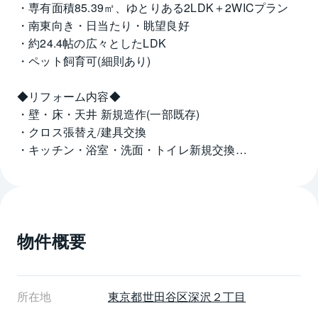
・専有面積85.39㎡、ゆとりある2LDK＋2WICプラン
・南東向き・日当たり・眺望良好
・約24.4帖の広々としたLDK
・ペット飼育可(細則あり)
◆リフォーム内容◆
・壁・床・天井 新規造作(一部既存)
・クロス張替え/建具交換
・キッチン・浴室・洗面・トイレ新規交換
・給排水管一部交換
物件概要
所在地
東京都
世田谷区
深沢２丁目