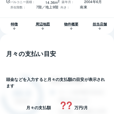
2
2004年6月
バルコニー面積
：
築年月
：
14.36m
7階／地上9階
南東
所在階数
：
向き
：
特徴
周辺地図
物件概要
担当店舗
月々の支払い目安
頭金などを入力すると月々の支払額の目安が表示され
ます
??
月々の支払額
万円/月