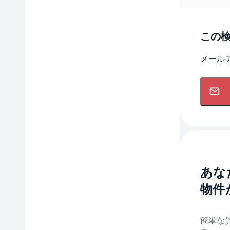
この
メール
あな
物件
簡単な