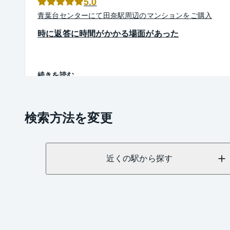
5.0
青葉台
センター
にて
田奈駅周辺
の
マンション
を
ご購入
時に返答に時間がかかる場面があった
続きを読む
検索方法を変更
近くの駅から探す