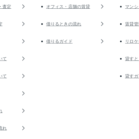
・査定
オフィス・店舗の賃貸
マンシ
定
借りるときの流れ
賃貸管
借りるガイド
リロケ
いて
貸すと
いて
貸すガ
れ
流れ