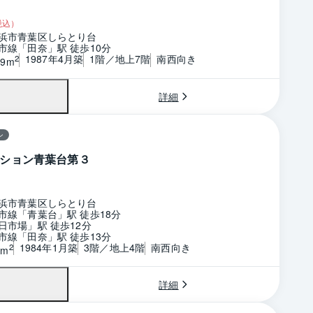
税込）
浜市青葉区しらとり台
市線「田奈」駅 徒歩10分
1987年4月築
1階／地上7階
南西向き
2
59m
詳細
ン
ション青葉台第３
浜市青葉区しらとり台
市線「青葉台」駅 徒歩18分
日市場」駅 徒歩12分
市線「田奈」駅 徒歩13分
1984年1月築
3階／地上4階
南西向き
2
1m
詳細