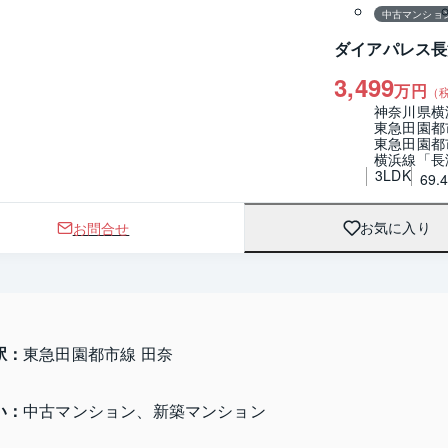
中古マンショ
ダイアパレス長
3,499
万円
（
神奈川県横
東急田園都
東急田園都
横浜線「長
3LDK
69.
お問合せ
お気に入り
駅：
東急田園都市線 田奈
い：
中古マンション、新築マンション