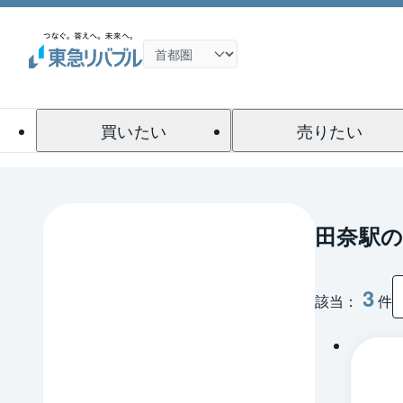
買いたい
売りたい
田奈駅
3
該当：
件