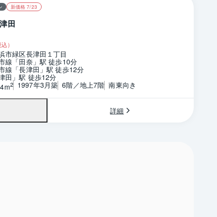
ン
新価格 7/23
津田
税込）
浜市緑区長津田１丁目
市線「田奈」駅 徒歩10分
市線「長津田」駅 徒歩12分
津田」駅 徒歩12分
1997年3月築
6階／地上7階
南東向き
2
44m
詳細