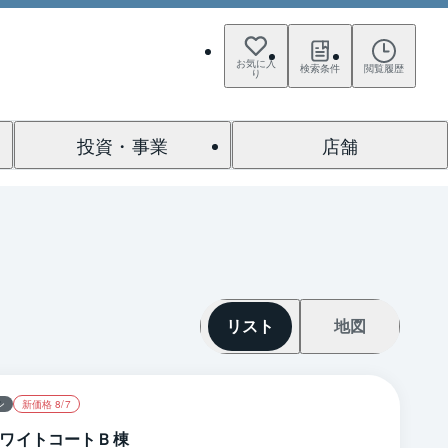
お気に入
検索条件
閲覧履歴
り
投資・事業
店舗
リスト
地図
ン
新価格 8/7
ワイトコートＢ棟