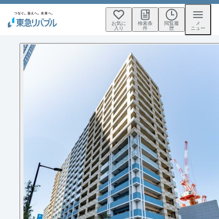
お気に
検索条
閲覧履
メ
入り
件
歴
ニュー