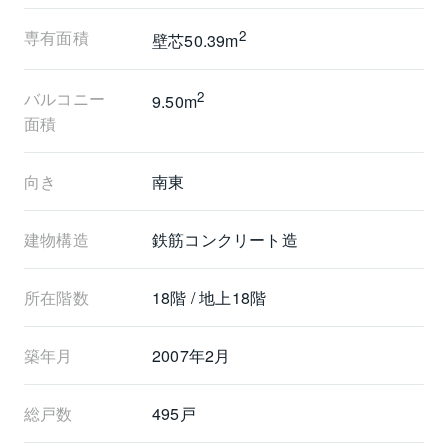
ンボーブリッジ、東京湾、隅田側を望む眺望）
専有面積
2
壁芯50.39m
┏□ 　構造
┗┻━━━━━━━━━━━━━━━━━
バルコニー
2
・供用限界期間100年のコンクリートを採用した高強度
9.50m
面積
ＲＣ造
・室内に柱型が出ないアウトフレーム工法を採用（リ
ビングダイニング）
向き
南東
・二重床・二重天井構造
建物構造
鉄筋コンクリート造
詳細につきましては、物件担当：付（ふ）までお問い
合わせください。
所在階数
18階 / 地上18階
フリーコール：0120‐990‐941
☆中国語対応可能☆
築年月
2007年2月
総戸数
495戸