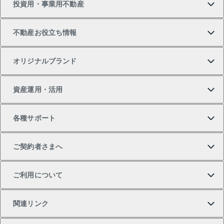
投資用・事業用不動産
中古マンションの購入
一戸建ての売却・査定
物件を借りる
貸したいTOP
不動産お役立ち情報
一戸建ての購入
土地の売却・査定
オフィス・店舗の賃貸
無料賃料査定
投資用・事業用不動産TOP
オリジナルブランド
新築一戸建ての購入
スピードAI査定
借りるときの流れ
マンション賃料データ
投資用不動産
不動産お役立ち情報
資産運用・活用
中古一戸建ての購入
不動産売却について
借りるガイド
賃貸管理プラン
事業用不動産
不動産AIアドバイザー Tellus Talk
当社売主リノベーションマンション
各種サポート
一棟リノベーションマンション L`GENTE（ルジェン
土地の購入
不動産査定について
リロケーションについて
マンション投資
マンションライブラリー
等価交換事業
テ）
ご契約者さまへ
不動産購入の流れ
売却サービス
貸すときの流れ
投資用マンション
人気マンションランキング
区分リノベーションマンション Lideas（リディアス）
不動産M&A
シニア向けサポート
ご利用について
投資用一棟レジデンスWELL SQUARE（ウェルスクエ
注目キーワード物件特集
不動産売却の流れ
貸すガイド
マンション一棟
暮らしに役立つ不動産メディア 「Lnote」
アセットマネジメント・出資
相続サポート
ご契約者さまサポートメニュー
ア）
関連リンク
購入ガイド
不動産買換えの流れ
アパート経営
不動産相場・不動産価格情報
不動産小口投資 LEGACIA（レガシア）
リフォームサポート
ご紹介・再契約特典
本人確認に関するお客様へのお願い