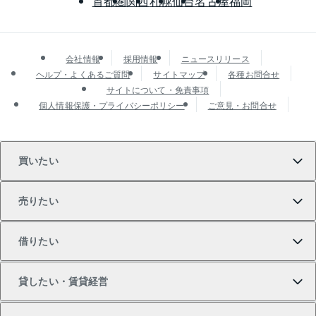
首都圏
関西
札幌
仙台
名古屋
福岡
会社情報
採用情報
ニュースリリース
ヘルプ・よくあるご質問
サイトマップ
各種お問合せ
サイトについて・免責事項
個人情報保護・プライバシーポリシー
ご意見・お問合せ
買いたい
売りたい
買いたいTOP
借りたい
マンションの購入
売りたいTOP
貸したい・賃貸経営
新築・分譲マンションの購入
マンションの売却・査定
借りたいTOP