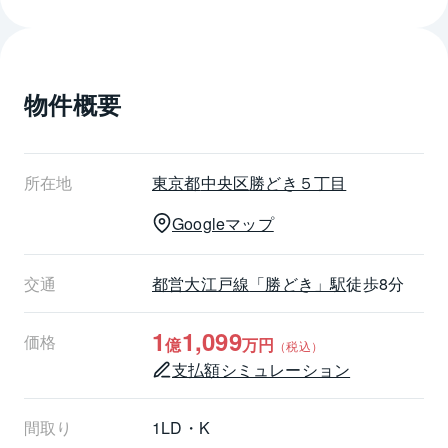
・セブンイレブン勝どき5丁目店　約210ｍ
・中央勝どき三郵便局　　　約420ｍ
・ザ東京タワーズクリニック（内科・小児科）　約350
ｍ
物件概要
・豊海小学校　　　約660ｍ
・晴海西中学校　　約1.2ｋｍ　等
┏□ 　共用部分設備
┗┻━━━━━━━━━━━━━━━━━
所在地
東京都
中央区
勝どき５丁目
・防犯カメラ
Googleマップ
・ＴＶモニター付オートロックシステム
・宅配ボックス
・敷地内駐車場　全217台分
交通
都営大江戸線
「勝どき」駅
徒歩8分
・24時間有人体制
　管理員：午前8時～午後8時（年末年始を除く）
1
1,099
価格
億
万円
（税込）
　コンシェルジュ：24時間（年末年始を除く）
支払額シミュレーション
　警備員：24時間
・1階部分にラウンジ、ライブラリー
・18階部分にスカイラウンジ（浜離宮恩賜公園、レイ
間取り
1LD・K