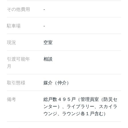
その他費用
-
駐車場
-
現況
空室
引渡可能年
相談
月
取引態様
媒介（仲介）
備考
総戸数４９５戸（管理員室（防災セ
ンター）、ライブラリー、スカイラ
ウンジ、ラウンジ各１戸含む）