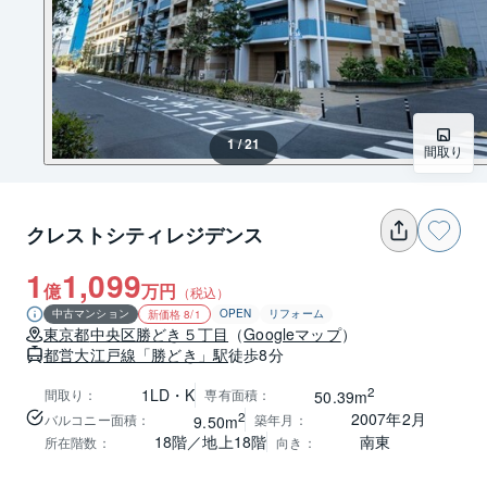
1 / 21
間取り
クレストシティレジデンス
1
1,099
億
万円
（税込）
中古マンション
OPEN
リフォーム
新価格 8/1
東京都
中央区
勝どき５丁目
（
Googleマップ
）
都営大江戸線
「勝どき」駅
徒歩8分
2
1LD・K
間取り
：
専有面積
：
50.39m
2
2007年2月
バルコニー面積
：
築年月
：
9.50m
18階／地上18階
南東
所在階数
：
向き
：