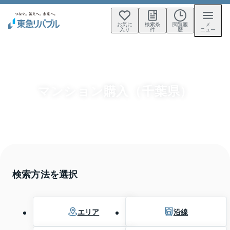
お気に
検索条
閲覧履
メ
入り
件
歴
ニュー
マンション購入（千葉県）
検索方法を選択
エリア
沿線