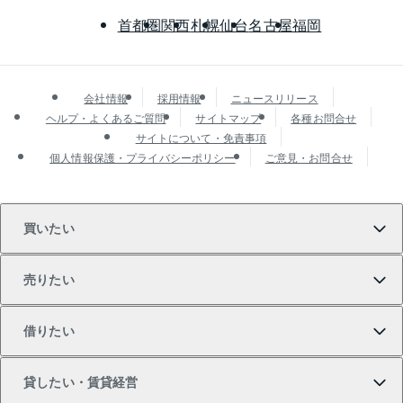
首都圏
関西
札幌
仙台
名古屋
福岡
会社情報
採用情報
ニュースリリース
ヘルプ・よくあるご質問
サイトマップ
各種お問合せ
サイトについて・免責事項
個人情報保護・プライバシーポリシー
ご意見・お問合せ
買いたい
売りたい
買いたいTOP
借りたい
マンションの購入
売りたいTOP
貸したい・賃貸経営
新築・分譲マンションの購入
マンションの売却・査定
借りたいTOP