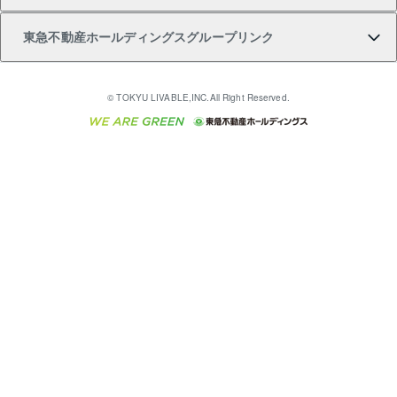
東急不動産ホールディングスグループリンク
売却ガイド
アパート投資用物件
不動産売却FAQ
入居者様専用-各種ご案内（賃貸）
金融商品取引について
すまいValue
多言語対応
English
繁体中文
簡体中文
これからご結婚される方に東急百貨店のブライダルク
© TOKYU LIVABLE,INC.All Right Reserved.
収益物件
不動産コラム・ニュース
東急こすもす会「こすもすWeb」
東急リバブル ソーシャルメディアポリシー
東急不動産
ラブ
ご意見・お問い合わせ（金融商品取引専用の相談・お
人材サービスのご用命は 東急リバブルスタッフ株式会
ビル購入（ビル一棟）
不動産用語集
東急コミュニティー
問い合わせ窓口）
社まで
投資用不動産の売却査定
不動産なんでもネット相談室
保険募集におけるプライバシー・ポリシー
東北の逸品を贈ります 東北すぐれものセレクション
東急リバブル
ダイレクトメール（郵送物）・Eメールなどの送付停
事業用不動産の売却査定
住まいの税金
民泊の開業・運営のご相談は「ReINN株式会社」まで
東急住宅リース
止について
海外不動産
物件一括検索（購入＆賃貸）
宅地建物取引業者の皆様へ
学生情報センター（ナジック）
グループの一覧をもっと見る