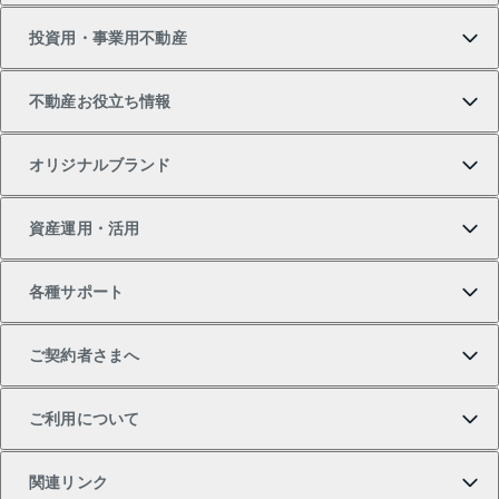
投資用・事業用不動産
中古マンションの購入
一戸建ての売却・査定
物件を借りる
貸したいTOP
不動産お役立ち情報
一戸建ての購入
土地の売却・査定
オフィス・店舗の賃貸
無料賃料査定
投資用・事業用不動産TOP
オリジナルブランド
新築一戸建ての購入
スピードAI査定
借りるときの流れ
マンション賃料データ
投資用不動産
不動産お役立ち情報
資産運用・活用
中古一戸建ての購入
不動産売却について
借りるガイド
賃貸管理プラン
事業用不動産
不動産AIアドバイザー Tellus Talk
当社売主リノベーションマンション
各種サポート
一棟リノベーションマンション L`GENTE（ルジェン
土地の購入
不動産査定について
リロケーションについて
マンション投資
マンションライブラリー
等価交換事業
テ）
ご契約者さまへ
不動産購入の流れ
売却サービス
貸すときの流れ
投資用マンション
人気マンションランキング
区分リノベーションマンション Lideas（リディアス）
不動産M&A
シニア向けサポート
ご利用について
投資用一棟レジデンスWELL SQUARE（ウェルスクエ
注目キーワード物件特集
不動産売却の流れ
貸すガイド
マンション一棟
暮らしに役立つ不動産メディア 「Lnote」
アセットマネジメント・出資
相続サポート
ご契約者さまサポートメニュー
ア）
関連リンク
購入ガイド
不動産買換えの流れ
アパート経営
不動産相場・不動産価格情報
不動産小口投資 LEGACIA（レガシア）
リフォームサポート
ご紹介・再契約特典
本人確認に関するお客様へのお願い