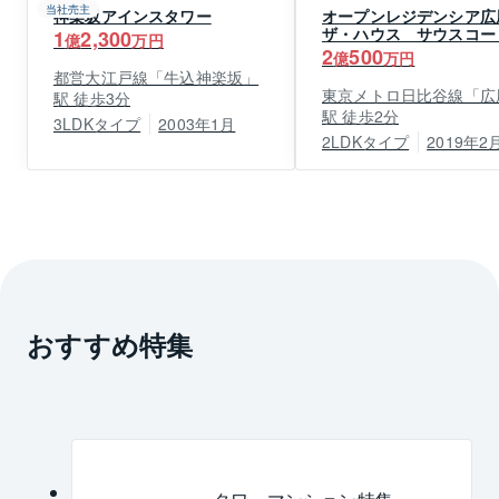
当社売主
神楽坂アインスタワー
オープンレジデンシア広
ザ・ハウス サウスコー
1
2,300
億
万円
2
500
億
万円
都営大江戸線「牛込神楽坂」
東京メトロ日比谷線「広
駅 徒歩3分
駅 徒歩2分
3LDKタイプ
2003年1月
2LDKタイプ
2019年2
おすすめ特集