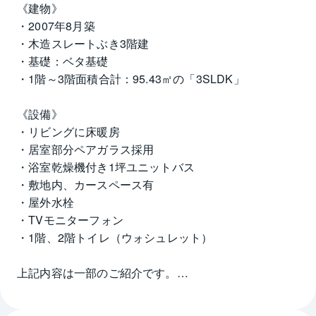
《建物》
・2007年8月築
・木造スレートぶき3階建
・基礎：ベタ基礎
・1階～3階面積合計：95.43㎡の「3SLDK」
《設備》
・リビングに床暖房
・居室部分ペアガラス採用
・浴室乾燥機付き1坪ユニットバス
・敷地内、カースペース有
・屋外水栓
・TVモニターフォン
・1階、2階トイレ（ウォシュレット）
上記内容は一部のご紹介です。
ぜひ室内をご覧になってお確かめください。