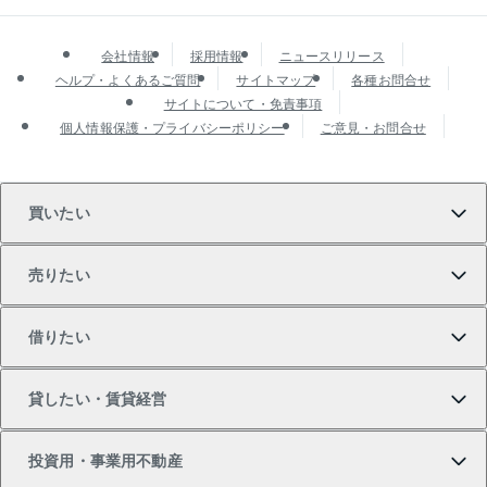
会社情報
採用情報
ニュースリリース
ヘルプ・よくあるご質問
サイトマップ
各種お問合せ
サイトについて・免責事項
個人情報保護・プライバシーポリシー
ご意見・お問合せ
買いたい
売りたい
買いたいTOP
借りたい
マンションの購入
売りたいTOP
貸したい・賃貸経営
新築・分譲マンションの購入
マンションの売却・査定
借りたいTOP
投資用・事業用不動産
中古マンションの購入
一戸建ての売却・査定
物件を借りる
貸したいTOP