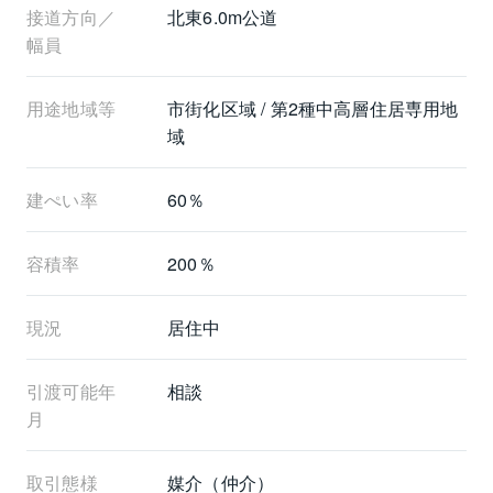
接道方向／
北東6.0m公道
幅員
用途地域等
市街化区域 / 第2種中高層住居専用地
域
建ぺい率
60％
容積率
200％
現況
居住中
引渡可能年
相談
月
取引態様
媒介（仲介）