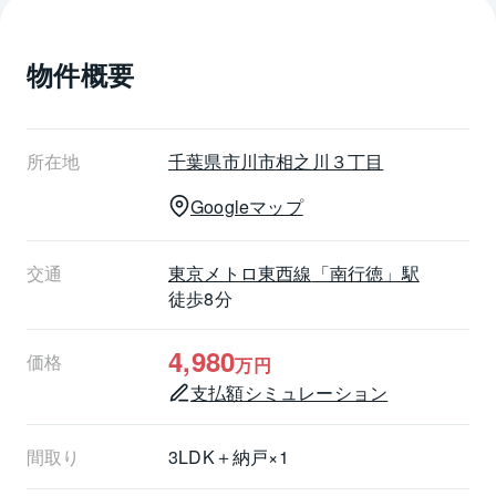
ご案内・資料請求など随時承っておりますので、お気
軽にお問い合わせください。
物件概要
ご連絡心よりお待ちしております。
■━━━━━━━━━━━━■
　　　　周辺施設情報
所在地
千葉県
市川市
相之川３丁目
Googleマップ
■━━━━━━━━━━━━■
┏□　スーパー・コンビニ等
交通
東京メトロ東西線
「南行徳」駅
┗┻━━━━━━━━━━━━━━━━━
徒歩8分
・まいばすけっと欠真間２丁目店：約550 m
・ファミリーマート市川相之川二丁目店：約260 m
4,980
価格
万円
支払額シミュレーション
┏□　幼稚園・保育園・小学校・中学校
┗┻━━━━━━━━━━━━━━━━━
間取り
3LDK＋納戸×1
・南行徳幼稚園：約360 m
・みなみぎょうとくゆずのき保育園：約230 m