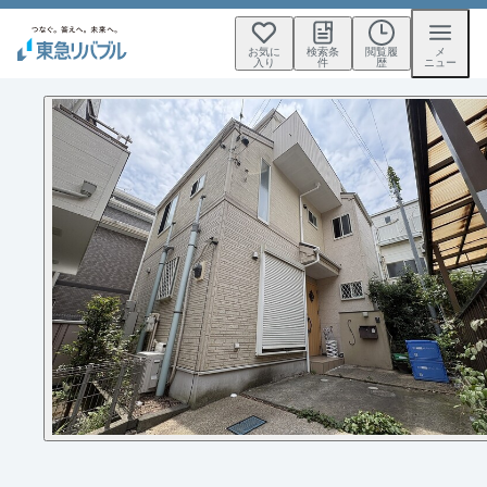
お気に
検索条
閲覧履
メ
入り
件
歴
ニュー