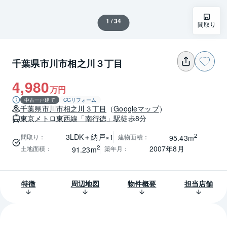
1 / 34
間取り
千葉県市川市相之川３丁目
4,980
万円
中古一戸建て
CGリフォーム
千葉県
市川市
相之川３丁目
（
Googleマップ
）
東京メトロ東西線
「南行徳」駅
徒歩8分
2
3LDK＋納戸×1
間取り
：
建物面積
：
95.43m
2
2007年8月
土地面積
：
築年月
：
91.23m
特徴
周辺地図
物件概要
担当店舗