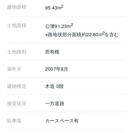
・南行徳小学校：約490 m
建物面積
2
95.43m
・南行徳中学校：約1.1 km
土地面積
2
公簿91.23m
┏□　病院
2
┗┻━━━━━━━━━━━━━━━━━
※路地状部分面積約22.80m
を含む
・(総合)東京ベイ・浦安市川医療センター：約1.1 km
・(内科・小児科)成毛医院：約200 m
土地権利
所有権
築年月
2007年8月
建物構造
木造 3階
接道状況
一方道路
駐車場
カースペース有