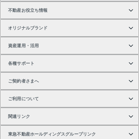
不動産お役立ち情報
一戸建ての購入
土地の売却・査定
オフィス・店舗の賃貸
無料賃料査定
投資用・事業用不動産TOP
オリジナルブランド
新築一戸建ての購入
スピードAI査定
借りるときの流れ
マンション賃料データ
投資用不動産
不動産お役立ち情報
資産運用・活用
中古一戸建ての購入
不動産売却について
借りるガイド
賃貸管理プラン
事業用不動産
不動産AIアドバイザー Tellus Talk
当社売主リノベーションマンション
各種サポート
一棟リノベーションマンション L`GENTE（ルジェン
土地の購入
不動産査定について
リロケーションについて
マンション投資
マンションライブラリー
等価交換事業
テ）
ご契約者さまへ
不動産購入の流れ
売却サービス
貸すときの流れ
投資用マンション
人気マンションランキング
区分リノベーションマンション Lideas（リディアス）
不動産M&A
シニア向けサポート
ご利用について
投資用一棟レジデンスWELL SQUARE（ウェルスクエ
注目キーワード物件特集
不動産売却の流れ
貸すガイド
マンション一棟
暮らしに役立つ不動産メディア 「Lnote」
アセットマネジメント・出資
相続サポート
ご契約者さまサポートメニュー
ア）
関連リンク
購入ガイド
不動産買換えの流れ
アパート経営
不動産相場・不動産価格情報
不動産小口投資 LEGACIA（レガシア）
リフォームサポート
ご紹介・再契約特典
本人確認に関するお客様へのお願い
東急不動産ホールディングスグループリンク
売却ガイド
アパート投資用物件
不動産売却FAQ
入居者様専用-各種ご案内（賃貸）
金融商品取引について
すまいValue