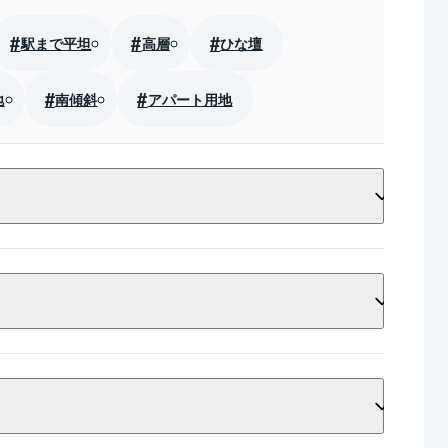
駅まで平坦
高層
ひな壇
地
南傾斜
アパート用地
ウォークインクローゼット
床暖房
換気システム
シューズインクローゼット
以上
角地
収納
和室
カウンターキッチン
物置