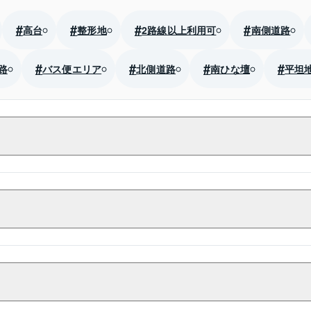
高台
整形地
2路線以上利用可
南側道路
路
バス便エリア
北側道路
南ひな壇
平坦
キッチン
TVモニター付きインターホン
食洗機
暖房
温水洗浄便座
バルコニー
パントリー
LDK15畳以上
リフォーム
広々
LDK18畳
下収納
トイレ2カ所
給湯器
ビルトイン食洗機