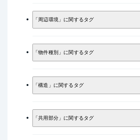
注文住宅
利便性
庭
クロス張
ルーフバルコニー
駐車場
駐車スペース
宅配ボ
南向き
ファミリー
眺望
「
周辺環境
」に関するタグ
オール電化
太陽光発電
シス
シアタールーム
玄関ポーチ
風通し良好
省エネ
外壁塗装
グルニエ（小屋裏収納）
都市ガス
閑静
スーパー
街並み
キッズコーナー
パーティーラウン
「
物件種別
」に関するタグ
ユニットバス交換
書斎
二世
Low-E複層ガラス
内装リフォーム
駅近エリア
ターミナル駅
さ
エントランスロビー
アルコーブ
勾配天井
空家
南向きバルコ
魔法びん浴槽
リビングダイニング
新築戸建て
新築分譲
新築
緑地公園
ショッピング施設
「
構造
」に関するタグ
フローリング張替え
リノベーショ
オープンキッチン
LED照明
免震構造タワーマンション
更地
全居室フローリング
倉庫
人
エネファーム
納戸
シューズ
W造（木造）
耐震
S造（鉄
「
共用部分
」に関するタグ
トップライト（天窓）
北東向き
換気扇交換
グリル
タイル張