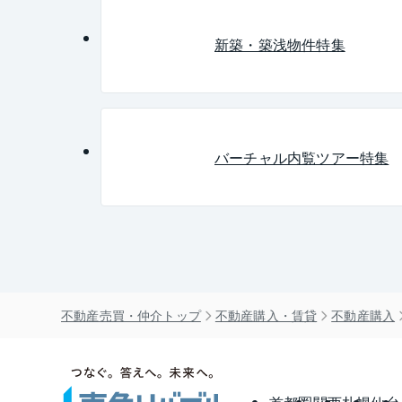
分譲タイプ
外壁タイル張り
新築・築浅物件特集
低層マンション
ルームクリーニン
管理員常駐
年度内入居可
年
タワーマンション
ヴィンテージマ
バーチャル内覧ツアー特集
東急リバブル売り主
戸建て感覚
不動産売買・仲介トップ
不動産購入・賃貸
不動産購入