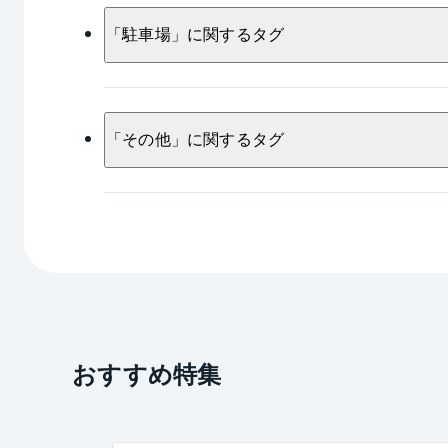
ペット
富士山
ハウスクリー
両面バルコニー
手洗いカウンター
ペット専用足洗い場
ペット足洗い
「
駐車場
」に関するタグ
高気密高断熱住宅
庭園
遮音
ビルトインエアコン
ガラストップ
フロアタイル張替え
南東道路
トランクルーム
トイレクッション
駐車2台可
駐車3台以上可
ビ
「
その他
」に関するタグ
デザイナーズ
レンジフード交換
換気乾燥暖房機能
tesガス温水式床
平面駐車場
専用使用権付き駐車場
全居室クローゼット付き
角部屋
ドレッサー付洗面化粧台
団地
サービスルーム
ダブルオ
セット
オーシャンビュー
パノラマビュー
Lideas for DINKS
Lideas for Secon
シックハウス対策
二面バルコニー
おすすめ特集
北向き
フラットフロア
南西