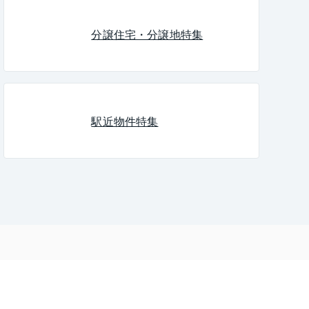
DINKs
事務所利用可能
分譲住宅・分譲地特集
スタディコーナー
グッドデザイン賞
照明器具設置
小型犬
東急コミュニティ管理
駅近物件特集