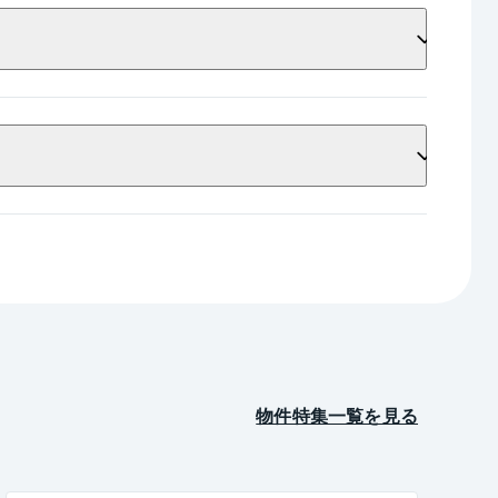
北西向き
中庭
障子張替え
フルオートバス
ディンプルキー
全居室6畳以上
テラス
人感センサー付照明
オートロック
サウナ
アフターサービス
率ガス給湯器
ディスポーザー
ハイルーフ駐車場
屋根付駐車場
防災
照明設置
東向き
CSアンテナ
BSアンテナ
ィング
シューズボックス交換
ーチャル内覧ツアー
室内洗濯機置き場
Lideas for Family
専用ポーチ
荷物受け取り
建築条件なし
犬
東京タワー
低炭素住宅
物件特集一覧を見る
エアコン新規設置
全室コンセント