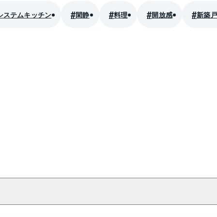
システムキッチン
閑静
料理
開放感
新築