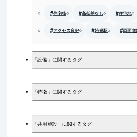
住宅街
高低差なし
住宅地
アクセス良好
始発駅
両面道
「
設備
」に関するタグ
浴室乾燥機
乾燥機
システム
「
特徴
」に関するタグ
浄水器
食器洗浄乾燥機
浴室
料理
開放感
日当たり良好
ペアガラス
対面キッチン
床
「
共用施設
」に関するタグ