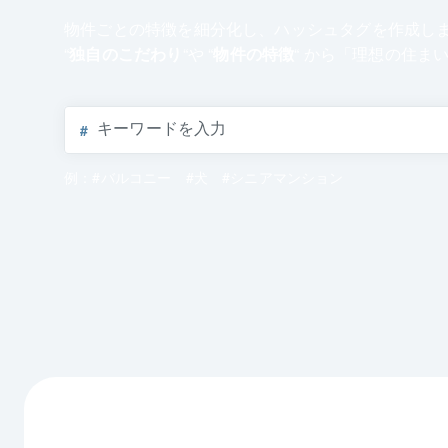
物件ごとの特徴を細分化し、ハッシュタグを作成し
“
独自のこだわり
“や “
物件の特徴
“ から「理想の住ま
#
例：#バルコニー #犬 #シニアマンション