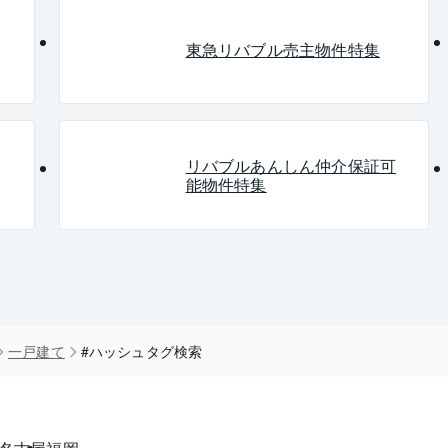
給排水管交換
最上階
大型犬
建築条件付き売土地
東急リバブル売主物件特集
グ
角住戸
警備員
管理体制良好
浴槽交換
内入居可
24時間有人管理
全居室バルコニー
全室
リバブルあんしん仲介保証可
ンション
ビッグコミュニティ
女性限定
西向き
能物件特集
一戸建て
#ハッシュタグ検索