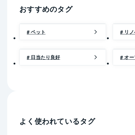
おすすめのタグ
# ペット
# リ
# 日当たり良好
# オ
よく使われているタグ