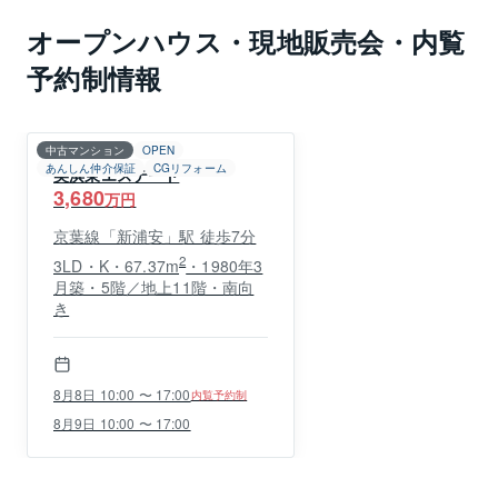
オープンハウス・現地販売会・内覧
予約制情報
中古マンション
OPEN
あんしん仲介保証
CGリフォーム
美浜東エステート
3,680
万円
京葉線「新浦安」駅 徒歩7分
2
3LD・K・67.37m
・1980年3
月築・5階／地上11階・南向
き
8月8日 10:00 〜 17:00
内覧予約制
8月9日 10:00 〜 17:00