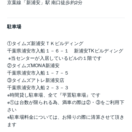
京葉線「新浦安」駅 南口徒歩約2分
駐車場
①タイムズ新浦安ＴＫビルディング

千葉県浦安市入船１－６－１　新浦安TKビルディング

 ※当センターが入居しているビルの１階です

②タイムズMONA新浦安

千葉県浦安市入船１－７－５

③タイムズアトレ新浦安店

千葉県浦安市入船２－３－３

※時間貸し駐車場、全て『平置駐車場』です

※①は台数が限られる為、満車の際は②・③をご利用下
さい

※駐車場料金については、お帰りの際に清算させて頂き
ます