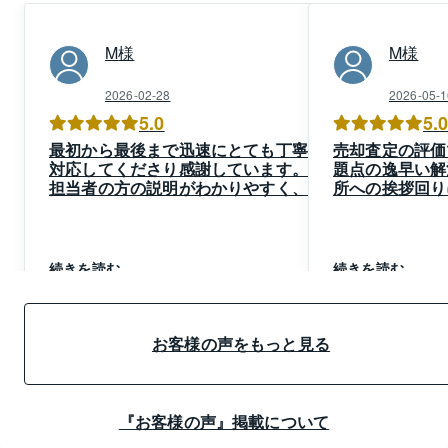
M
様
M
様
2026-02-28
2026-05-1
5.0
5.
最初から最後まで迅速にとても丁寧に
売却査定の評価
対応してくださり感謝しています。
題点の逸早い解
担当者の方の説明がわかりやすく、対
所への挨拶回り
応が丁寧だったことに加え、他社と比
と、想像以上の
べて資料やパンフレットが綺麗で整っ
せん。
ており、売却する不動産の付加価値を
不動産売却への
上げて販売できたように感じました。
くださいました
続きを読む
続きを読む
またサービスも充実しており、安心し
て売却できました。
小さい子供がいるので、決済時に直接
銀行に立ち会わず自宅で手続きができ
お客様の声をもっと見る
たこともとてもよかったです。
『お客様の声』掲載について