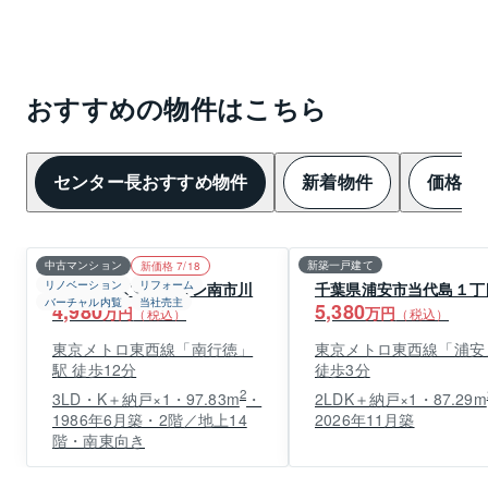
おすすめの物件はこちら
センター長おすすめ物件
新着物件
価格変
中古マンション
新築一戸建て
新価格 7/18
リノベーション
リフォーム
ライオンズマンション南市川
千葉県浦安市当代島１丁
バーチャル内覧
当社売主
4,980
5,380
万円
万円
（税込）
（税込）
東京メトロ東西線「南行徳」
東京メトロ東西線「浦安」
駅 徒歩12分
徒歩3分
2
3LD・K＋納戸×1・97.83m
・
2LDK＋納戸×1・87.29m
1986年6月築・2階／地上14
2026年11月築
階・南東向き