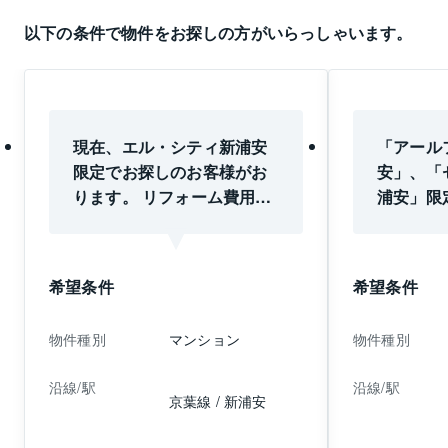
以下の条件で物件をお探しの方がいらっしゃいます。
現在、エル・シティ新浦安
「アール
限定でお探しのお客様がお
安」、「
ります。 リフォーム費用込
浦安」限
みで9000万円のご予算を計
様がいら
画されております。 もし、
家族4名
今後ご売却をご検討されて
校の学区
希望条件
希望条件
おりましたら、不動産の無
ンを限定
料査定だけでも お気軽にご
ておりま
物件種別
マンション
物件種別
相談いただければと思いま
されてお
す。
産無料査
沿線/駅
沿線/駅
りますの
京葉線 / 新浦安
談いただ
す。