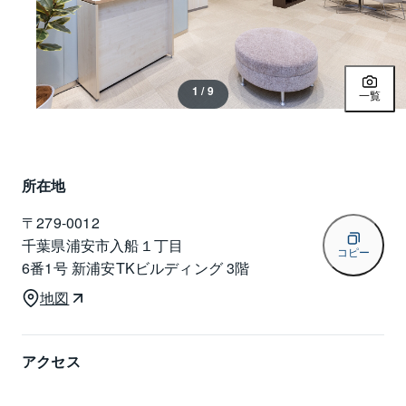
1 / 9
一覧
所在地
〒
279-0012
千葉県浦安市入船１丁目
コピー
6番1号 新浦安TKビルディング 3階
地図
アクセス