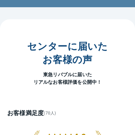
は勿論のこと、相続や将来の税金対策などに関する法
律や税務に関するご相談もお気軽にお問合せ下さい。

【当センターの重点エリア】

①千葉県浦安市（全域）

②千葉県市川市（妙典・行徳エリア）

センターに届いた
【当センターの重点路線】

①JR京葉線・武蔵野線

お客様の声
「舞浜」 「新浦安」 「市川塩浜」

②東京メトロ東西線

東急リバブルに届いた
「浦安」 「南行徳」 「行徳」 「妙典」

リアルなお客様評価を公開中！
■実際にこんなご相談を承りました

①「相続不動産」の活用に困っている

売却した場合どんな経費、税金がかかるのか知りたい

②現在の住まいが手狭、広いタイプのお部屋に「買換
お客様満足度
(70人)
え」をしたい

タイミングと進め方のアドバイスが欲しい

③老後に備え戸建を売却、郊外のマンション購入を考