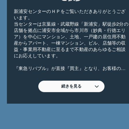
新浦安センターのＨＰをご覧いただきありがとうござ
います。

当センターは京葉線・武蔵野線「新浦安」駅徒歩2分の
店舗を拠点に浦安市全域から市川市（妙典・行徳エリ
ア）を中心にマンション、土地、一戸建の居住用不動
産からアパート、一棟マンション、ビル、店舗等の収
益・事業用不動産に至るまで不動産のあらゆるご相談
にお応えしています。

『東急リバブル』が直接『買主』となり、お客様の不
動産（マンション・土地・一戸建）の買取も行いま
す。※仲介手数料不要

続きを見る
東京までの通勤圏として高い利便性を有する本エリア
は注目度が上昇しています。刻々変化するマーケット
状況を捉え、お客様へ最善の提案をお届けすべく、ス
タッフ一同、各種専門家とも連携の上ご相談を承って
います。

初めての不動産購入や不動産売却、お買換えのご相談