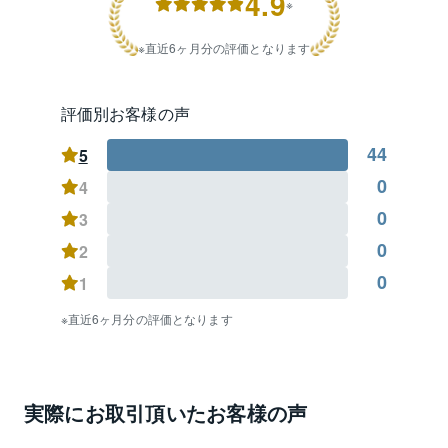
4.9
えているので査定から始めたい

※
④「賃貸中」の不動産を所有しているが、賃借人付き
でも売却できるのか

直近6ヶ月分の評価となります
⑤他社で販売中だが、なかなか話が進まない。リバブ
ルでも査定をして欲しい

・・・等々　

評価別お客様の声
様々なご相談に当センター営業スタッフ（すべて宅地
44
建物取引士）が日々全力でご対応中です。

5
お気軽にご相談下さいませ。

0
4
0
3
【住所別重点エリア】（50音順）

浦安市明海・今川・入船・海楽・北栄・高洲・千鳥・
0
2
鉄鋼通り・当代島・富岡・猫実・東野・日の出・富士
0
1
見・弁天・堀江・舞浜・港・美浜

市川市相之川・新井・伊勢宿・入船・押切・欠真間・
直近6ヶ月分の評価となります
加藤新田・河原・香取・行徳駅前・幸・塩浜・塩焼・
島尻・下新宿・下妙典・末広・関ヶ島・高浜町・宝・
千鳥町・富浜・新浜・日之出・広尾・福栄・本行徳・
本塩・湊・湊新田・南行徳・妙典
実際にお取引頂いたお客様の声