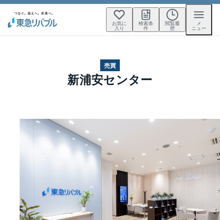
お気に
検索条
閲覧履
メ
入り
件
歴
ニュー
売買
新浦安センター