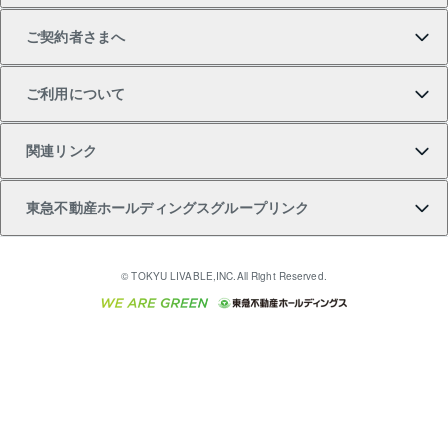
テ）
ご契約者さまへ
不動産購入の流れ
売却サービス
貸すときの流れ
投資用マンション
人気マンションランキング
区分リノベーションマンション Lideas（リディアス）
不動産M&A
シニア向けサポート
ご利用について
投資用一棟レジデンスWELL SQUARE（ウェルスクエ
注目キーワード物件特集
不動産売却の流れ
貸すガイド
マンション一棟
暮らしに役立つ不動産メディア 「Lnote」
アセットマネジメント・出資
相続サポート
ご契約者さまサポートメニュー
ア）
関連リンク
購入ガイド
不動産買換えの流れ
アパート経営
不動産相場・不動産価格情報
不動産小口投資 LEGACIA（レガシア）
リフォームサポート
ご紹介・再契約特典
本人確認に関するお客様へのお願い
東急不動産ホールディングスグループリンク
売却ガイド
アパート投資用物件
不動産売却FAQ
入居者様専用-各種ご案内（賃貸）
金融商品取引について
すまいValue
多言語対応
English
繁体中文
簡体中文
これからご結婚される方に東急百貨店のブライダルク
© TOKYU LIVABLE,INC.All Right Reserved.
収益物件
不動産コラム・ニュース
東急こすもす会「こすもすWeb」
東急リバブル ソーシャルメディアポリシー
東急不動産
ラブ
ご意見・お問い合わせ（金融商品取引専用の相談・お
人材サービスのご用命は 東急リバブルスタッフ株式会
ビル購入（ビル一棟）
不動産用語集
東急コミュニティー
問い合わせ窓口）
社まで
投資用不動産の売却査定
不動産なんでもネット相談室
保険募集におけるプライバシー・ポリシー
東北の逸品を贈ります 東北すぐれものセレクション
東急リバブル
ダイレクトメール（郵送物）・Eメールなどの送付停