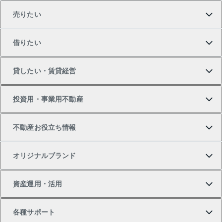
売りたい
買いたいTOP
借りたい
マンションの購入
売りたいTOP
貸したい・賃貸経営
新築・分譲マンションの購入
マンションの売却・査定
借りたいTOP
投資用・事業用不動産
中古マンションの購入
一戸建ての売却・査定
物件を借りる
貸したいTOP
不動産お役立ち情報
一戸建ての購入
土地の売却・査定
オフィス・店舗の賃貸
無料賃料査定
投資用・事業用不動産TOP
オリジナルブランド
新築一戸建ての購入
スピードAI査定
借りるときの流れ
マンション賃料データ
投資用不動産
不動産お役立ち情報
資産運用・活用
中古一戸建ての購入
不動産売却について
借りるガイド
賃貸管理プラン
事業用不動産
不動産AIアドバイザー Tellus Talk
当社売主リノベーションマンション
各種サポート
一棟リノベーションマンション L`GENTE（ルジェン
土地の購入
不動産査定について
リロケーションについて
マンション投資
マンションライブラリー
等価交換事業