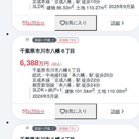
京成本線「京成八幡」駅 徒歩10分
3LDK
2025年9月築
2
2
建物 86.53m
土地 110.27m
お問合せ
詳細
お気に入り
1 / 0
間取り
新築一戸建て
新価格 7/20
千葉県市川市八幡６丁目
6,388
万円
（税込）
千葉県市川市八幡６丁目
総武・中央緩行線「本八幡」駅 徒歩25分
京成本線「京成八幡」駅 徒歩22分
都営新宿線「本八幡」駅 徒歩24分
3LDK＋納戸×1
2
2
建物 101.54m
土地 110.00m
2026年5月築
お問合せ
詳細
お気に入り
1 / 0
間取り
新築一戸建て
新価格 7/31