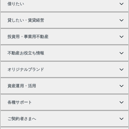
借りたい
マンションの購入
売りたいTOP
貸したい・賃貸経営
新築・分譲マンションの購入
マンションの売却・査定
借りたいTOP
投資用・事業用不動産
中古マンションの購入
一戸建ての売却・査定
物件を借りる
貸したいTOP
不動産お役立ち情報
一戸建ての購入
土地の売却・査定
オフィス・店舗の賃貸
無料賃料査定
投資用・事業用不動産TOP
オリジナルブランド
新築一戸建ての購入
スピードAI査定
借りるときの流れ
マンション賃料データ
投資用不動産
不動産お役立ち情報
資産運用・活用
中古一戸建ての購入
不動産売却について
借りるガイド
賃貸管理プラン
事業用不動産
不動産AIアドバイザー Tellus Talk
当社売主リノベーションマンション
各種サポート
一棟リノベーションマンション L`GENTE（ルジェン
土地の購入
不動産査定について
リロケーションについて
マンション投資
マンションライブラリー
等価交換事業
テ）
ご契約者さまへ
不動産購入の流れ
売却サービス
貸すときの流れ
投資用マンション
人気マンションランキング
区分リノベーションマンション Lideas（リディアス）
不動産M&A
シニア向けサポート