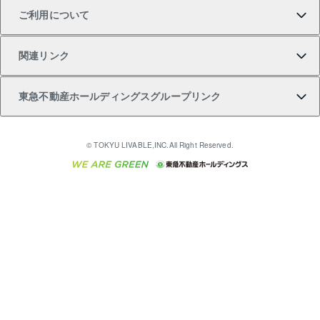
ご利用について
投資用一棟レジデンスWELL SQUARE（ウェルスクエ
注目キーワード物件特集
不動産売却の流れ
貸すガイド
マンション一棟
暮らしに役立つ不動産メディア 「Lnote」
アセットマネジメント・出資
相続サポート
ご契約者さまサポートメニュー
ア）
関連リンク
購入ガイド
不動産買換えの流れ
アパート経営
不動産相場・不動産価格情報
不動産小口投資 LEGACIA（レガシア）
リフォームサポート
ご紹介・再契約特典
本人確認に関するお客様へのお願い
東急不動産ホールディングスグループリンク
売却ガイド
アパート投資用物件
不動産売却FAQ
入居者様専用-各種ご案内（賃貸）
金融商品取引について
すまいValue
多言語対応
English
繁体中文
簡体中文
これからご結婚される方に東急百貨店のブライダルク
© TOKYU LIVABLE,INC.All Right Reserved.
収益物件
不動産コラム・ニュース
東急こすもす会「こすもすWeb」
東急リバブル ソーシャルメディアポリシー
東急不動産
ラブ
ご意見・お問い合わせ（金融商品取引専用の相談・お
人材サービスのご用命は 東急リバブルスタッフ株式会
ビル購入（ビル一棟）
不動産用語集
東急コミュニティー
問い合わせ窓口）
社まで
投資用不動産の売却査定
不動産なんでもネット相談室
保険募集におけるプライバシー・ポリシー
東北の逸品を贈ります 東北すぐれものセレクション
東急リバブル
ダイレクトメール（郵送物）・Eメールなどの送付停
事業用不動産の売却査定
住まいの税金
民泊の開業・運営のご相談は「ReINN株式会社」まで
東急住宅リース
止について
海外不動産
物件一括検索（購入＆賃貸）
宅地建物取引業者の皆様へ
学生情報センター（ナジック）