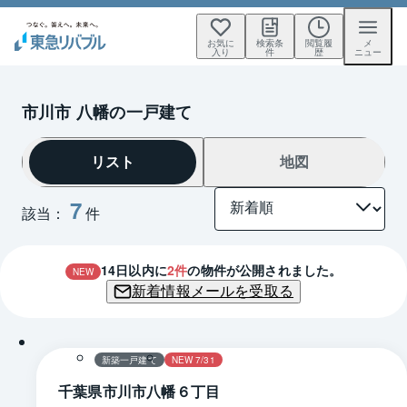
お気に
検索条
閲覧履
メ
入り
件
歴
ニュー
市川市 八幡の一戸建て
リスト
地図
7
該当：
件
14
日以内に
2
件
の物件が公開されました。
NEW
新着情報メールを受取る
1 / 0
間取り
新築一戸建て
NEW 7/31
千葉県市川市八幡６丁目