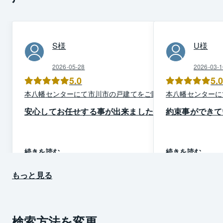
S
様
U
様
2026-05-28
2026-03-1
5.0
5.
本八幡
センター
にて
市川市
の
戸建て
を
ご購入
本八幡
センター
に
安心してお任せする事が出来ました
約束事ができて
続きを読む
続きを読む
もっと見る
検索方法を変更