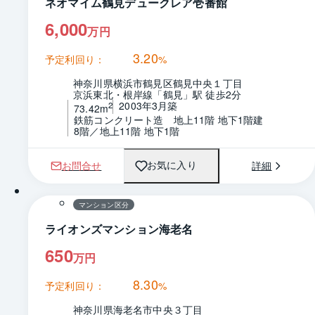
ネオマイム鶴見デュークレア壱番館
6,000
万円
3.20
予定利回り：
%
神奈川県横浜市鶴見区鶴見中央１丁目
京浜東北・根岸線「鶴見」駅 徒歩2分
2003年3月築
2
73.42m
鉄筋コンクリート造　地上11階 地下1階建
8階／地上11階 地下1階
お問合せ
詳細
お気に入り
1 / 0
間取り
マンション区分
ライオンズマンション海老名
650
万円
8.30
予定利回り：
%
神奈川県海老名市中央３丁目