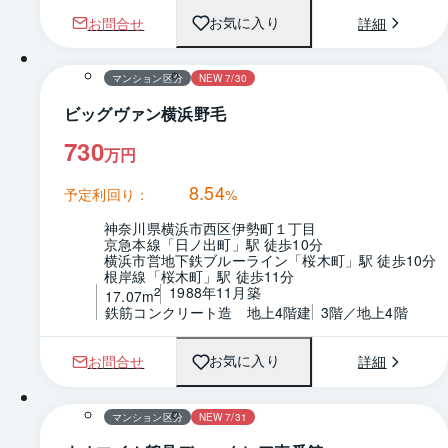
お問合せ
詳細
お気に入り
1 / 0
間取り
マンション区分
NEW 7/30
ビッグヴァン横浜野毛
730
万円
8.54
予定利回り：
%
神奈川県横浜市西区伊勢町１丁目
京急本線「日ノ出町」駅 徒歩10分
横浜市営地下鉄ブルーライン「桜木町」駅 徒歩10分
根岸線「桜木町」駅 徒歩11分
1988年11月築
2
17.07m
鉄筋コンクリート造　地上4階建
3階／地上4階
お問合せ
詳細
お気に入り
1 / 0
間取り
マンション区分
NEW 7/31