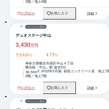
3階／地上6階
お問合せ
詳細
お気に入り
1 / 0
間取り
マンション区分
デュオステージ中山
3,430
万円
4.72
予定利回り：
%
神奈川県横浜市緑区中山４丁目
横浜線「中山」駅 徒歩5分
2022年3月築
鉄筋コンクリート造　地上7
2
36.50m
6階／地上7階
お問合せ
詳細
お気に入り
1 / 0
間取り
マンション区分