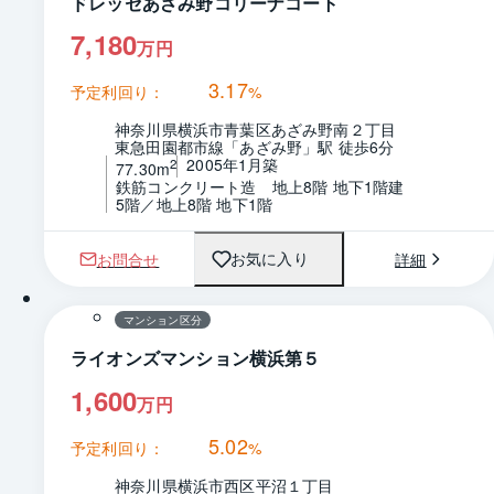
ドレッセあざみ野コリーナコート
7,180
万円
3.17
予定利回り：
%
神奈川県横浜市青葉区あざみ野南２丁目
東急田園都市線「あざみ野」駅 徒歩6分
2005年1月築
2
77.30m
鉄筋コンクリート造　地上8階 地下1階建
5階／地上8階 地下1階
お問合せ
詳細
お気に入り
1 / 0
間取り
マンション区分
ライオンズマンション横浜第５
1,600
万円
5.02
予定利回り：
%
神奈川県横浜市西区平沼１丁目