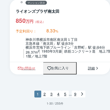
マンション区分
ライオンズプラザ南太田
850
万円
（税込）
8.33
予定利回り：
%
神奈川県横浜市南区南太田１丁目
京急本線「南太田」駅 徒歩3分
横浜市営地下鉄ブルーライン「吉野町」駅 徒歩6分
1983年3月築
鉄筋コンクリート造　地上7
2
26.37m
1階／地上7階
お問合せ
詳細
お気に入り
1
2
3
4
5
...
9
1
-
30
/
255
件