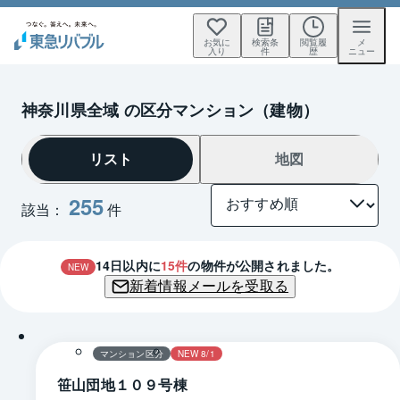
お気に
検索条
閲覧履
メ
入り
件
歴
ニュー
神奈川県全域 の区分マンション（建物）
リスト
地図
255
該当：
件
14
日以内に
15
件
の物件が公開されました。
NEW
新着情報メールを受取る
1 / 0
マンション区分
NEW 8/1
笹山団地１０９号棟