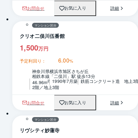
お問合せ
詳細
お気に入り
1 / 0
間取り
マンション区分
クリオ二俣川伍番館
1,500
万円
6.00
予定利回り：
%
神奈川県横浜市旭区さちが丘
相鉄本線「二俣川」駅 徒歩13分
1990年7月築
鉄筋コンクリート造　地上3
2
46.96m
2階／地上3階
お問合せ
詳細
お気に入り
1 / 0
間取り
マンション区分
リヴシティ妙蓮寺