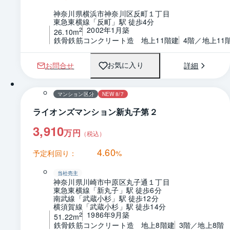
神奈川県横浜市神奈川区反町１丁目
東急東横線「反町」駅 徒歩4分
2002年1月築
2
26.10m
鉄骨鉄筋コンクリート造　地上11階建
4階／地上11
お問合せ
詳細
お気に入り
1 / 0
間取り
マンション区分
NEW 8/7
ライオンズマンション新丸子第２
3,910
万円
（税込）
4.60
予定利回り：
%
当社売主
神奈川県川崎市中原区丸子通１丁目
東急東横線「新丸子」駅 徒歩6分
南武線「武蔵小杉」駅 徒歩12分
横須賀線「武蔵小杉」駅 徒歩14分
1986年9月築
2
51.22m
鉄骨鉄筋コンクリート造　地上8階建
3階／地上8階