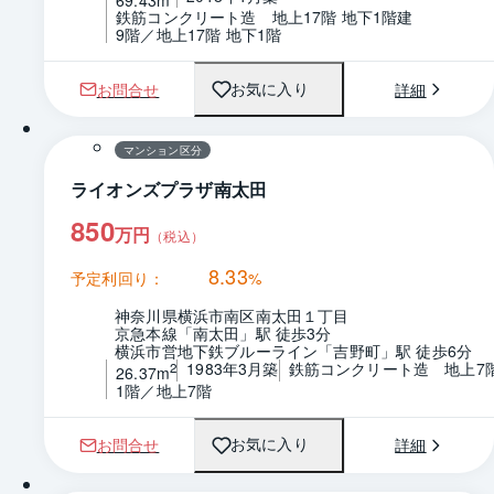
鉄筋コンクリート造　地上17階 地下1階建
9階／地上17階 地下1階
お問合せ
詳細
お気に入り
1 / 0
マンション区分
ライオンズプラザ南太田
850
万円
（税込）
8.33
予定利回り：
%
神奈川県横浜市南区南太田１丁目
京急本線「南太田」駅 徒歩3分
横浜市営地下鉄ブルーライン「吉野町」駅 徒歩6分
1983年3月築
鉄筋コンクリート造　地上7
2
26.37m
1階／地上7階
お問合せ
詳細
お気に入り
1 / 0