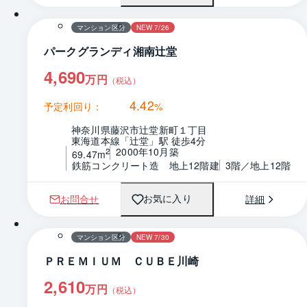
マンション区分
NEW 7/26
パークグランディ湘南辻堂
4,690
万円
（税込）
4.42
予定利回り：
%
神奈川県藤沢市辻堂新町１丁目
東海道本線「辻堂」駅 徒歩4分
2000年10月築
2
69.47m
鉄筋コンクリート造　地上12階建
3階／地上12階
お問合せ
詳細
お気に入り
1 / 0
間取り
マンション区分
NEW 7/30
ＰＲＥＭＩＵＭ ＣＵＢＥ川崎
2,610
万円
（税込）