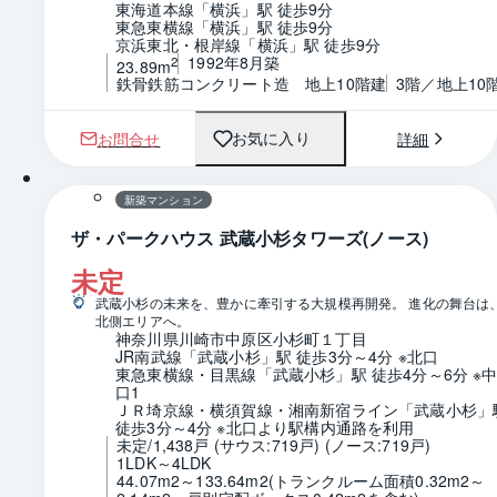
東海道本線「横浜」駅 徒歩9分
東急東横線「横浜」駅 徒歩9分
京浜東北・根岸線「横浜」駅 徒歩9分
1992年8月築
2
23.89m
鉄骨鉄筋コンクリート造　地上10階建
3階／地上10
お問合せ
詳細
お気に入り
新築マンション
ザ・パークハウス 武蔵小杉タワーズ(ノース)
未定
武蔵小杉の未来を、豊かに牽引する大規模再開発。 進化の舞台は
北側エリアへ。
神奈川県川崎市中原区小杉町１丁目
JR南武線「武蔵小杉」駅 徒歩3分～4分 ※北口
東急東横線・目黒線「武蔵小杉」駅 徒歩4分～6分 ※
口1
ＪＲ埼京線・横須賀線・湘南新宿ライン「武蔵小杉」駅
徒歩3分～4分 ※北口より駅構内通路を利用
未定/1,438戸 (サウス:719戸) (ノース:719戸)
1LDK～4LDK
44.07m2～133.64m2(トランクルーム面積0.32m2～