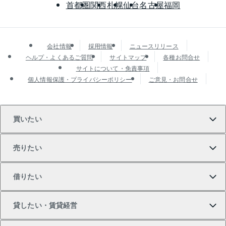
首都圏
関西
札幌
仙台
名古屋
福岡
会社情報
採用情報
ニュースリリース
ヘルプ・よくあるご質問
サイトマップ
各種お問合せ
サイトについて・免責事項
個人情報保護・プライバシーポリシー
ご意見・お問合せ
買いたい
売りたい
買いたいTOP
借りたい
マンションの購入
売りたいTOP
貸したい・賃貸経営
新築・分譲マンションの購入
マンションの売却・査定
借りたいTOP