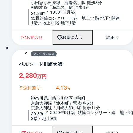
小田急小田原線「海老名」駅 徒歩8分
相鉄本線「海老名」駅 徒歩8分
1990年7月築
2
21.28m
鉄骨鉄筋コンクリート造　地上11階 地下1階建
1階／地上11階 地下1階
お問合せ
詳細
お気に入り
1 / 0
間取り
マンション区分
ベルシード川崎大師
2,280
万円
4.13
予定利回り：
%
神奈川県川崎市川崎区伊勢町
京急大師線「鈴木町」駅 徒歩6分
京急大師線「川崎大師」駅 徒歩11分
2020年9月築
鉄筋コンクリート造　地上9
2
20.83m
2階／地上9階
お問合せ
詳細
お気に入り