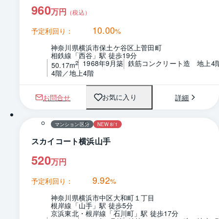
960
万円
（税込）
10.00
予定利回り：
%
神奈川県横浜市保土ケ谷区上菅田町
相鉄線「西谷」駅 徒歩19分
1968年9月築
鉄筋コンクリート造　地上4
2
50.17m
4階／地上4階
お問合せ
詳細
お気に入り
1 / 0
間取り
マンション区分
NEW 8/1
スカイコート横浜山手
520
万円
9.92
予定利回り：
%
神奈川県横浜市中区大和町１丁目
根岸線「山手」駅 徒歩5分
京浜東北・根岸線「石川町」駅 徒歩17分