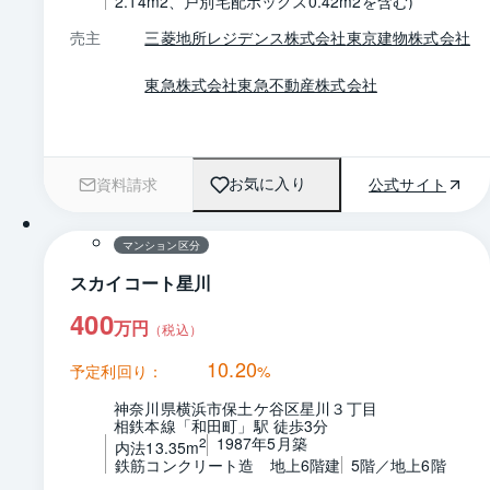
2.14m2、戸別宅配ボックス0.42m2を含む)
売主
三菱地所レジデンス株式会社
東京建物株式会社
東急株式会社
東急不動産株式会社
資料請求
公式サイト
お気に入り
1 / 0
間取り
マンション区分
スカイコート星川
400
万円
（税込）
10.20
予定利回り：
%
神奈川県横浜市保土ケ谷区星川３丁目
相鉄本線「和田町」駅 徒歩3分
1987年5月築
2
内法13.35m
鉄筋コンクリート造　地上6階建
5階／地上6階