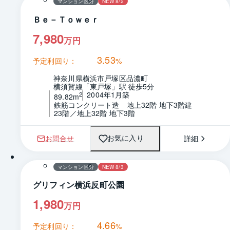
マンション区分
NEW 8/2
Ｂｅ－Ｔｏｗｅｒ
7,980
万円
3.53
予定利回り：
%
神奈川県横浜市戸塚区品濃町
横須賀線「東戸塚」駅 徒歩5分
2004年1月築
2
89.82m
鉄筋コンクリート造　地上32階 地下3階建
23階／地上32階 地下3階
お問合せ
詳細
お気に入り
1 / 0
間取り
マンション区分
NEW 8/3
グリフィン横浜反町公園
1,980
万円
4.66
予定利回り：
%