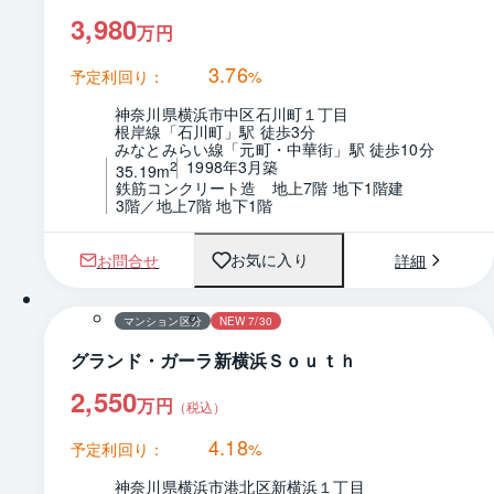
3,980
万円
3.76
予定利回り：
%
神奈川県横浜市中区石川町１丁目
根岸線「石川町」駅 徒歩3分
みなとみらい線「元町・中華街」駅 徒歩10分
1998年3月築
2
35.19m
鉄筋コンクリート造　地上7階 地下1階建
3階／地上7階 地下1階
お問合せ
詳細
お気に入り
1 / 0
間取り
マンション区分
NEW 7/30
グランド・ガーラ新横浜Ｓｏｕｔｈ
2,550
万円
（税込）
4.18
予定利回り：
%
神奈川県横浜市港北区新横浜１丁目