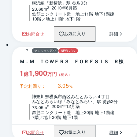
横浜線「新横浜」駅 徒歩9分
2010年8月築
2
23.68m
鉄筋コンクリート造　地上11階 地下1階建
10階／地上11階 地下1階
お問合せ
詳細
お気に入り
1 / 0
間取り
マンション区分
NEW 7/27
Ｍ．Ｍ ＴＯＷＥＲＳ ＦＯＲＥＳＩＳ Ｒ棟
1
1,900
億
万円
（税込）
3.05
予定利回り：
%
神奈川県横浜市西区みなとみらい４丁目
みなとみらい線「みなとみらい」駅 徒歩2分
2006年12月築
2
73.05m
鉄筋コンクリート造　地上30階 地下1階建
7階／地上30階 地下1階
お問合せ
詳細
お気に入り
1 / 0
間取り