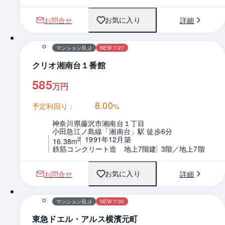
お問合せ
詳細
お気に入り
1 / 0
間取り
マンション区分
NEW 7/27
クリオ湘南台１番館
585
万円
8.00
予定利回り：
%
神奈川県藤沢市湘南台１丁目
小田急江ノ島線「湘南台」駅 徒歩6分
1991年12月築
2
16.38m
鉄筋コンクリート造　地上7階建
3階／地上7階
お問合せ
詳細
お気に入り
1 / 0
間取り
マンション区分
NEW 7/30
東急ドエル・アルス横濱元町