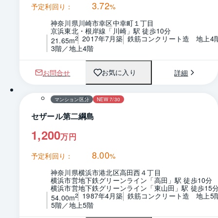
3.72
予定利回り：
%
神奈川県川崎市幸区中幸町１丁目
京浜東北・根岸線「川崎」駅 徒歩10分
2017年7月築
鉄筋コンクリート造　地上4
2
21.65m
3階／地上4階
お問合せ
詳細
お気に入り
1 / 0
間取り
マンション区分
NEW 7/30
セザール第二綱島
1,200
万円
8.00
予定利回り：
%
神奈川県横浜市港北区高田西４丁目
横浜市営地下鉄グリーンライン「高田」駅 徒歩10分
横浜市営地下鉄グリーンライン「東山田」駅 徒歩15
1987年4月築
鉄筋コンクリート造　地上5
2
54.00m
5階／地上5階