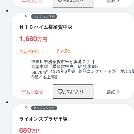
1 / 0
間取り
マンション区分
ＮＩＣハイム横須賀中央
1,680
万円
7.42
予定利回り：
%
神奈川県横須賀市米が浜通２丁目
京急本線「横須賀中央」駅 徒歩9分
1979年6月築
鉄筋コンクリート造　地上9
2
56.70m
6階／地上9階
お問合せ
詳細
お気に入り
1 / 0
マンション区分
ライオンズプラザ平塚
680
万円