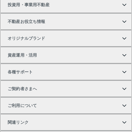
投資用・事業用不動産
中古マンションの購入
一戸建ての売却・査定
物件を借りる
貸したいTOP
不動産お役立ち情報
一戸建ての購入
土地の売却・査定
オフィス・店舗の賃貸
無料賃料査定
投資用・事業用不動産TOP
オリジナルブランド
新築一戸建ての購入
スピードAI査定
借りるときの流れ
マンション賃料データ
投資用不動産
不動産お役立ち情報
資産運用・活用
中古一戸建ての購入
不動産売却について
借りるガイド
賃貸管理プラン
事業用不動産
不動産AIアドバイザー Tellus Talk
当社売主リノベーションマンション
各種サポート
一棟リノベーションマンション L`GENTE（ルジェン
土地の購入
不動産査定について
リロケーションについて
マンション投資
マンションライブラリー
等価交換事業
テ）
ご契約者さまへ
不動産購入の流れ
売却サービス
貸すときの流れ
投資用マンション
人気マンションランキング
区分リノベーションマンション Lideas（リディアス）
不動産M&A
シニア向けサポート
ご利用について
投資用一棟レジデンスWELL SQUARE（ウェルスクエ
注目キーワード物件特集
不動産売却の流れ
貸すガイド
マンション一棟
暮らしに役立つ不動産メディア 「Lnote」
アセットマネジメント・出資
相続サポート
ご契約者さまサポートメニュー
ア）
関連リンク
購入ガイド
不動産買換えの流れ
アパート経営
不動産相場・不動産価格情報
不動産小口投資 LEGACIA（レガシア）
リフォームサポート
ご紹介・再契約特典
本人確認に関するお客様へのお願い