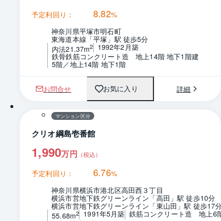
8.82
予定利回り：
%
神奈川県平塚市明石町
東海道本線「平塚」駅 徒歩5分
1992年2月築
2
内法21.37m
鉄骨鉄筋コンクリート造　地上14階 地下1階建
5階／地上14階 地下1階
お問合せ
詳細
お気に入り
1 / 0
間取り
マンション区分
クリオ綱島壱番館
1,990
万円
（税込）
6.76
予定利回り：
%
神奈川県横浜市港北区高田西３丁目
横浜市営地下鉄グリーンライン「高田」駅 徒歩10分
横浜市営地下鉄グリーンライン「東山田」駅 徒歩17
1991年5月築
鉄筋コンクリート造　地上6
2
55.68m