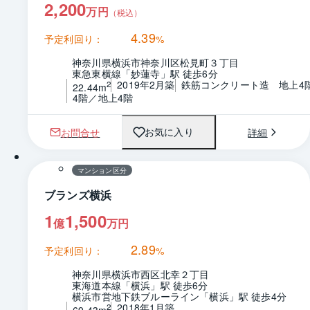
2,200
万円
（税込）
4.39
予定利回り：
%
神奈川県横浜市神奈川区松見町３丁目
東急東横線「妙蓮寺」駅 徒歩6分
2019年2月築
鉄筋コンクリート造　地上4
2
22.44m
4階／地上4階
お問合せ
詳細
お気に入り
1 / 0
間取り
マンション区分
ブランズ横浜
1
1,500
億
万円
2.89
予定利回り：
%
神奈川県横浜市西区北幸２丁目
東海道本線「横浜」駅 徒歩6分
横浜市営地下鉄ブルーライン「横浜」駅 徒歩4分
2018年1月築
2
69.43m