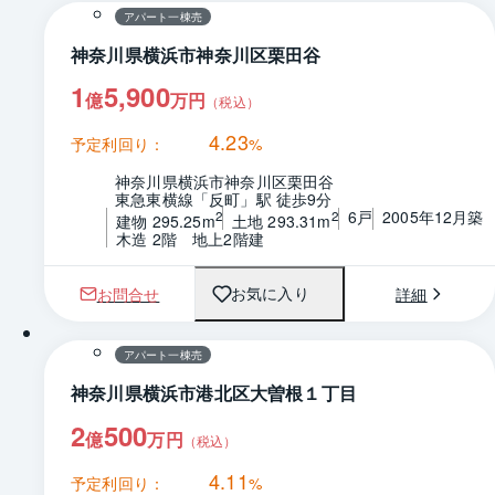
アパート一棟売
神奈川県横浜市神奈川区栗田谷
1
5,900
億
万円
（税込）
4.23
予定利回り：
%
神奈川県横浜市神奈川区栗田谷
東急東横線「反町」駅 徒歩9分
6戸
2005年12月築
2
2
建物 295.25m
土地 293.31m
木造 2階　地上2階建
お問合せ
詳細
お気に入り
1 / 0
間取り
アパート一棟売
神奈川県横浜市港北区大曽根１丁目
2
500
億
万円
（税込）
4.11
予定利回り：
%