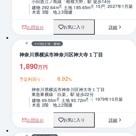
小田急江ノ島線「相模大野」駅 徒歩14分
15戸
2027年1月築
2
2
建物 292.64m
土地 185.65m
木造 3階　地上3階建
お問合せ
詳細
お気に入り
1 / 0
間取り
その他(土地・建物)
神奈川県横浜市神奈川区神大寺１丁目
1,890
万円
6.92
予定利回り：
%
神奈川県横浜市神奈川区神大寺１丁目
東急東横線「白楽」駅 徒歩22分
-
1979年10月築
2
2
建物 69.55m
土地 93.72m
木造 2階　地上2階建
お問合せ
詳細
お気に入り
1 / 0
間取り