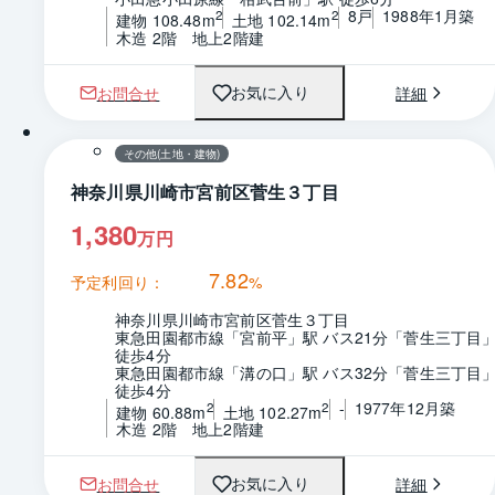
8戸
1988年1月築
2
2
建物 108.48m
土地 102.14m
木造 2階　地上2階建
お問合せ
詳細
お気に入り
1 / 0
間取り
その他(土地・建物)
神奈川県川崎市宮前区菅生３丁目
1,380
万円
7.82
予定利回り：
%
神奈川県川崎市宮前区菅生３丁目
東急田園都市線「宮前平」駅 バス21分「菅生三丁目」
徒歩4分
東急田園都市線「溝の口」駅 バス32分「菅生三丁目」
徒歩4分
-
1977年12月築
2
2
建物 60.88m
土地 102.27m
木造 2階　地上2階建
お問合せ
詳細
お気に入り
1 / 0