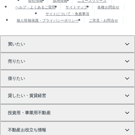
会社情報
採用情報
ニュースリリース
ヘルプ・よくあるご質問
サイトマップ
各種お問合せ
サイトについて・免責事項
個人情報保護・プライバシーポリシー
ご意見・お問合せ
買いたい
売りたい
買いたいTOP
借りたい
マンションの購入
売りたいTOP
貸したい・賃貸経営
新築・分譲マンションの購入
マンションの売却・査定
借りたいTOP
投資用・事業用不動産
中古マンションの購入
一戸建ての売却・査定
物件を借りる
貸したいTOP
不動産お役立ち情報
一戸建ての購入
土地の売却・査定
オフィス・店舗の賃貸
無料賃料査定
投資用・事業用不動産TOP