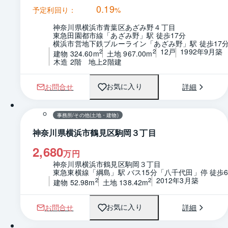
0.19
予定利回り：
%
神奈川県横浜市青葉区あざみ野４丁目
東急田園都市線「あざみ野」駅 徒歩17分
横浜市営地下鉄ブルーライン「あざみ野」駅 徒歩17
12戸
1992年9月築
2
2
建物 324.60m
土地 967.00m
木造 2階　地上2階建
お問合せ
詳細
お気に入り
1 / 0
間取り
事務所/その他(土地・建物)
神奈川県横浜市鶴見区駒岡３丁目
2,680
万円
神奈川県横浜市鶴見区駒岡３丁目
東急東横線「綱島」駅 バス15分「八千代田」停 徒歩
2012年3月築
2
2
建物 52.98m
土地 138.42m
お問合せ
詳細
お気に入り
1 / 0
間取り