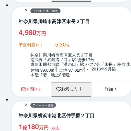
その他(土地・建物)
神奈川県川崎市高津区末長２丁目
4,980
万円
5.30
予定利回り：
%
神奈川県川崎市高津区末長２丁目
南武線「武蔵溝ノ口」駅 徒歩17分
東急田園都市線「溝の口」駅 バス7分「末長」停 徒歩
-
2013年9月築
2
2
建物 99.00m
土地 97.62m
木造 2階　地上2階建
お問合せ
詳細
お気に入り
1 / 0
アパート一棟売
神奈川県横浜市港北区仲手原２丁目
1
180
億
万円
（税込）