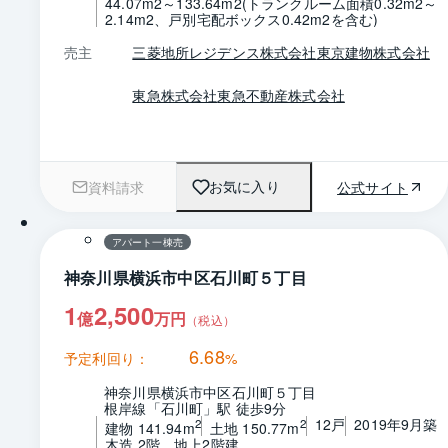
44.07m2～133.64m2(トランクルーム面積0.32m2～
2.14m2、戸別宅配ボックス0.42m2を含む)
売主
三菱地所レジデンス株式会社
東京建物株式会社
東急株式会社
東急不動産株式会社
資料請求
公式サイト
お気に入り
1 / 0
アパート一棟売
神奈川県横浜市中区石川町５丁目
1
2,500
億
万円
（税込）
6.68
予定利回り：
%
神奈川県横浜市中区石川町５丁目
根岸線「石川町」駅 徒歩9分
12戸
2019年9月築
2
2
建物 141.94m
土地 150.77m
木造 2階　地上2階建