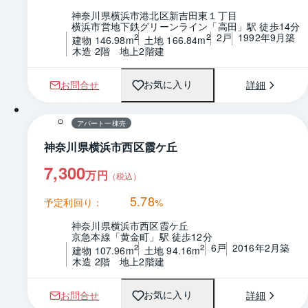
神奈川県横浜市港北区新吉田東１丁目
横浜市営地下鉄グリーンライン「高田」駅 徒歩14分
2戸
1992年9月築
2
2
建物 146.98m
土地 166.84m
木造 2階　地上2階建
お問合せ
詳細
お気に入り
1 / 0
間取り
アパート一棟売
神奈川県横浜市西区霞ケ丘
7,300
万円
（税込）
5.78
予定利回り：
%
神奈川県横浜市西区霞ケ丘
京急本線「黄金町」駅 徒歩12分
6戸
2016年2月築
2
2
建物 107.96m
土地 94.16m
木造 2階　地上2階建
お問合せ
詳細
お気に入り
1 / 0
間取り