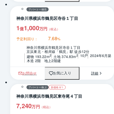
アパート一棟売
神奈川県横浜市鶴見区寺谷１丁目
1
1,000
億
万円
（税込）
7.68
予定利回り：
%
神奈川県横浜市鶴見区寺谷１丁目
京浜東北・根岸線「鶴見」駅 徒歩12分
10戸
2024年6月築
2
2
建物 193.22m
土地 374.83m
木造 2階　地上2階建
お問合せ
詳細
お気に入り
1 / 0
間取り
アパート一棟売
新価格 8/1
神奈川県横浜市鶴見区東寺尾４丁目
7,240
万円
（税込）