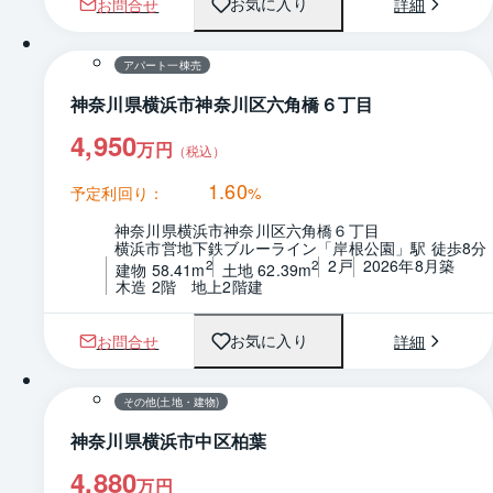
お問合せ
詳細
お気に入り
1 / 0
間取り
アパート一棟売
神奈川県横浜市神奈川区六角橋６丁目
4,950
万円
（税込）
1.60
予定利回り：
%
神奈川県横浜市神奈川区六角橋６丁目
横浜市営地下鉄ブルーライン「岸根公園」駅 徒歩8分
2戸
2026年8月築
2
2
建物 58.41m
土地 62.39m
木造 2階　地上2階建
お問合せ
詳細
お気に入り
1 / 0
その他(土地・建物)
神奈川県横浜市中区柏葉
4,880
万円