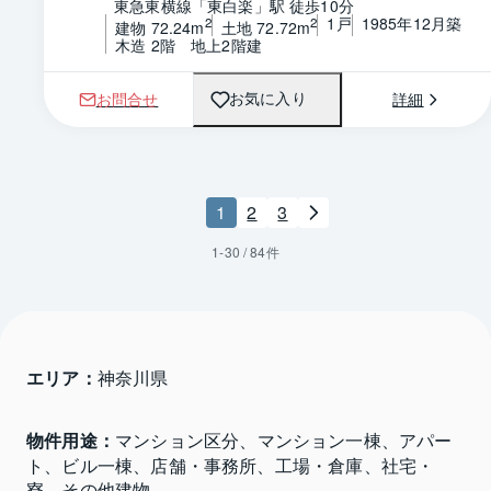
東急東横線「東白楽」駅 徒歩10分
1戸
1985年12月築
2
2
建物 72.24m
土地 72.72m
木造 2階　地上2階建
お問合せ
詳細
お気に入り
1
2
3
1
-
30
/
84
件
エリア：
神奈川県 
物件用途：
マンション区分、マンション一棟、アパー
ト、ビル一棟、店舗・事務所、工場・倉庫、社宅・
寮、その他建物