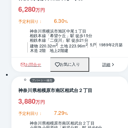
6,280
万円
6.30
予定利回り：
%
神奈川県横浜市旭区中尾１丁目
相鉄本線「希望ケ丘」駅 徒歩15分
相鉄本線「二俣川」駅 徒歩21分
5戸
1989年2月築
2
2
建物 220.32m
土地 223.96m
木造 2階　地上2階建
お問合せ
詳細
お気に入り
1 / 0
間取り
アパート一棟売
神奈川県相模原市南区相武台２丁目
3,880
万円
7.29
予定利回り：
%
神奈川県相模原市南区相武台２丁目
小田急小田原線「相武台前」駅 徒歩6分