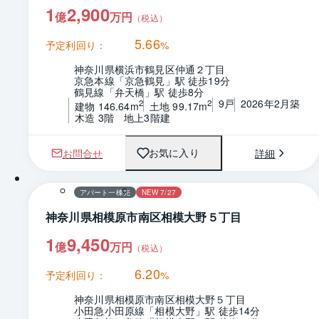
1
2,900
億
万円
（税込）
5.66
予定利回り：
%
神奈川県横浜市鶴見区仲通２丁目
京急本線「京急鶴見」駅 徒歩19分
鶴見線「弁天橋」駅 徒歩8分
9戸
2026年2月築
2
2
建物 146.64m
土地 99.17m
木造 3階　地上3階建
お問合せ
詳細
お気に入り
1 / 0
間取り
アパート一棟売
NEW 7/27
神奈川県相模原市南区相模大野５丁目
1
9,450
億
万円
（税込）
6.20
予定利回り：
%
神奈川県相模原市南区相模大野５丁目
小田急小田原線「相模大野」駅 徒歩14分