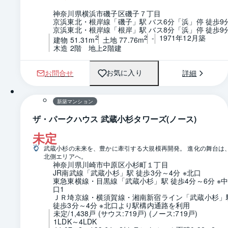
神奈川県横浜市磯子区磯子７丁目
京浜東北・根岸線「磯子」駅 バス6分「浜」停 徒歩9
京浜東北・根岸線「根岸」駅 バス8分「浜」停 徒歩9
-
1971年12月築
2
2
建物 51.31m
土地 77.76m
木造 2階　地上2階建
お問合せ
詳細
お気に入り
新築マンション
ザ・パークハウス 武蔵小杉タワーズ(ノース)
未定
武蔵小杉の未来を、豊かに牽引する大規模再開発。 進化の舞台は
北側エリアへ。
神奈川県川崎市中原区小杉町１丁目
JR南武線「武蔵小杉」駅 徒歩3分～4分 ※北口
東急東横線・目黒線「武蔵小杉」駅 徒歩4分～6分 ※
口1
ＪＲ埼京線・横須賀線・湘南新宿ライン「武蔵小杉」駅
徒歩3分～4分 ※北口より駅構内通路を利用
未定/1,438戸 (サウス:719戸) (ノース:719戸)
1LDK～4LDK