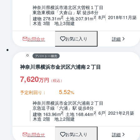
神奈川県横浜市港北区大曽根１丁目
東急東横線「大倉山」駅 徒歩8分
8戸
2018年11月築
2
2
建物 278.31m
土地 207.91m
木造 3階　地上3階建
お問合せ
詳細
お気に入り
1 / 0
間取り
アパート一棟売
神奈川県横浜市金沢区六浦南２丁目
7,620
万円
（税込）
5.52
予定利回り：
%
神奈川県横浜市金沢区六浦南２丁目
京急逗子線「六浦」駅 徒歩8分
6戸
2021年2月築
2
2
建物 163.96m
土地 168.44m
木造 2階　地上2階建
お問合せ
詳細
お気に入り
1 / 0
間取り