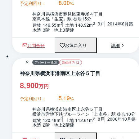
8.00
予定利回り：
%
神奈川県横浜市鶴見区東寺尾４丁目
京急本線「生麦」駅 徒歩15分
9戸
2014年6月築
2
2
建物 146.55m
土地 148.92m
木造 3階　地上3階建
お問合せ
詳細
お気に入り
1 / 0
間取り
アパート一棟売
新価格 7/12
神奈川県横浜市港南区上永谷５丁目
8,900
万円
5.19
予定利回り：
%
神奈川県横浜市港南区上永谷５丁目
横浜市営地下鉄ブルーライン「上永谷」駅 徒歩10分
8戸
2006年10月築
2
2
建物 120.48m
土地 112.61m
木造 2階　地上2階建