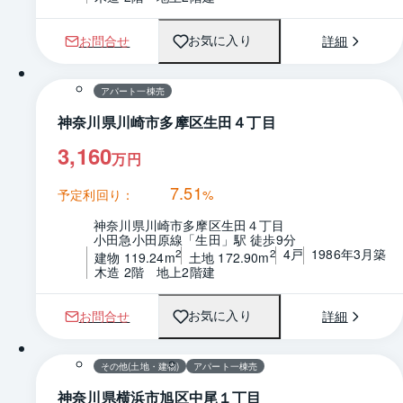
お問合せ
詳細
お気に入り
1 / 0
間取り
アパート一棟売
神奈川県川崎市多摩区生田４丁目
3,160
万円
7.51
予定利回り：
%
神奈川県川崎市多摩区生田４丁目
小田急小田原線「生田」駅 徒歩9分
4戸
1986年3月築
2
2
建物 119.24m
土地 172.90m
木造 2階　地上2階建
お問合せ
詳細
お気に入り
1 / 0
間取り
その他(土地・建物)
アパート一棟売
神奈川県横浜市旭区中尾１丁目