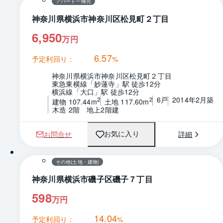
アパート一棟売
神奈川県横浜市神奈川区松見町２丁目
6,950
万円
6.57
予定利回り：
%
神奈川県横浜市神奈川区松見町２丁目
東急東横線「妙蓮寺」駅 徒歩12分
横浜線「大口」駅 徒歩12分
6戸
2014年2月築
2
2
建物 107.44m
土地 117.60m
木造 2階　地上2階建
お問合せ
詳細
お気に入り
1 / 0
間取り
その他(土地・建物)
神奈川県横浜市磯子区磯子７丁目
598
万円
14.04
予定利回り：
%