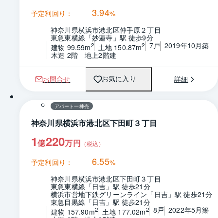
3.94
予定利回り：
%
神奈川県横浜市港北区仲手原２丁目
東急東横線「妙蓮寺」駅 徒歩9分
7戸
2019年10月築
2
2
建物 99.59m
土地 150.87m
木造 2階　地上2階建
お問合せ
詳細
お気に入り
1 / 0
間取り
アパート一棟売
神奈川県横浜市港北区下田町３丁目
1
220
億
万円
（税込）
6.55
予定利回り：
%
神奈川県横浜市港北区下田町３丁目
東急東横線「日吉」駅 徒歩21分
横浜市営地下鉄グリーンライン「日吉」駅 徒歩21分
東急目黒線「日吉」駅 徒歩21分
8戸
2022年5月築
2
2
建物 157.90m
土地 177.02m