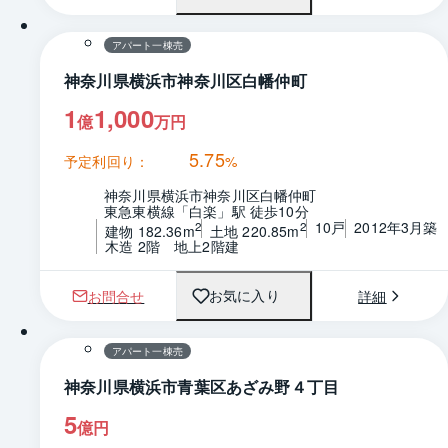
間取り
アパート一棟売
神奈川県横浜市神奈川区白幡仲町
1
1,000
億
万円
5.75
予定利回り：
%
神奈川県横浜市神奈川区白幡仲町
東急東横線「白楽」駅 徒歩10分
10戸
2012年3月築
2
2
建物 182.36m
土地 220.85m
木造 2階　地上2階建
お問合せ
詳細
お気に入り
1 / 0
間取り
アパート一棟売
神奈川県横浜市青葉区あざみ野４丁目
5
億円