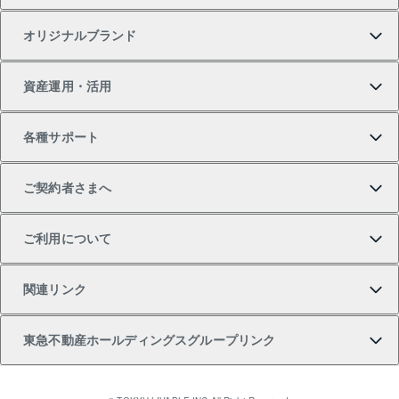
オリジナルブランド
新築一戸建ての購入
スピードAI査定
借りるときの流れ
マンション賃料データ
投資用不動産
不動産お役立ち情報
資産運用・活用
中古一戸建ての購入
不動産売却について
借りるガイド
賃貸管理プラン
事業用不動産
不動産AIアドバイザー Tellus Talk
当社売主リノベーションマンション
各種サポート
一棟リノベーションマンション L`GENTE（ルジェン
土地の購入
不動産査定について
リロケーションについて
マンション投資
マンションライブラリー
等価交換事業
テ）
ご契約者さまへ
不動産購入の流れ
売却サービス
貸すときの流れ
投資用マンション
人気マンションランキング
区分リノベーションマンション Lideas（リディアス）
不動産M&A
シニア向けサポート
ご利用について
投資用一棟レジデンスWELL SQUARE（ウェルスクエ
注目キーワード物件特集
不動産売却の流れ
貸すガイド
マンション一棟
暮らしに役立つ不動産メディア 「Lnote」
アセットマネジメント・出資
相続サポート
ご契約者さまサポートメニュー
ア）
関連リンク
購入ガイド
不動産買換えの流れ
アパート経営
不動産相場・不動産価格情報
不動産小口投資 LEGACIA（レガシア）
リフォームサポート
ご紹介・再契約特典
本人確認に関するお客様へのお願い
東急不動産ホールディングスグループリンク
売却ガイド
アパート投資用物件
不動産売却FAQ
入居者様専用-各種ご案内（賃貸）
金融商品取引について
すまいValue
多言語対応
English
繁体中文
簡体中文
これからご結婚される方に東急百貨店のブライダルク