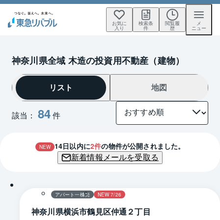
お気に
検索条
閲覧履
メ
入り
件
歴
ニュー
神奈川県全域 木造の投資用不動産（建物）
リスト
地図
84
該当：
件
14
日以内に
2
件
の物件が公開されました。
NEW
新着情報メールを受取る
1 / 0
間取り
アパート一棟売
NEW 7/26
神奈川県横浜市鶴見区仲通２丁目