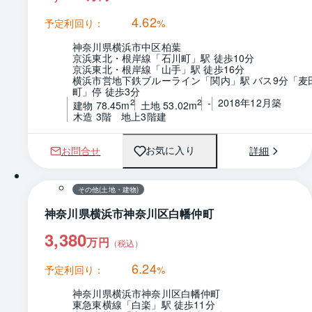
4.62
予定利回り：
%
神奈川県横浜市中区柏葉
京浜東北・根岸線「石川町」駅 徒歩10分
京浜東北・根岸線「山手」駅 徒歩16分
横浜市営地下鉄ブルーライン「関内」駅 バス9分「麦
町」停 徒歩3分
-
2018年12月築
2
2
建物 78.45m
土地 53.02m
木造 3階　地上3階建
お問合せ
詳細
お気に入り
1 / 0
間取り
その他(土地・建物)
神奈川県横浜市神奈川区白幡仲町
3,380
万円
（税込）
6.24
予定利回り：
%
神奈川県横浜市神奈川区白幡仲町
東急東横線「白楽」駅 徒歩11分