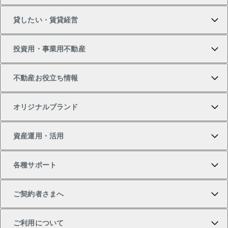
貸したい・賃貸経営
新築・分譲マンションの購入
マンションの売却・査定
借りたいTOP
投資用・事業用不動産
中古マンションの購入
一戸建ての売却・査定
物件を借りる
貸したいTOP
不動産お役立ち情報
一戸建ての購入
土地の売却・査定
オフィス・店舗の賃貸
無料賃料査定
投資用・事業用不動産TOP
オリジナルブランド
新築一戸建ての購入
スピードAI査定
借りるときの流れ
マンション賃料データ
投資用不動産
不動産お役立ち情報
資産運用・活用
中古一戸建ての購入
不動産売却について
借りるガイド
賃貸管理プラン
事業用不動産
不動産AIアドバイザー Tellus Talk
当社売主リノベーションマンション
各種サポート
一棟リノベーションマンション L`GENTE（ルジェン
土地の購入
不動産査定について
リロケーションについて
マンション投資
マンションライブラリー
等価交換事業
テ）
ご契約者さまへ
不動産購入の流れ
売却サービス
貸すときの流れ
投資用マンション
人気マンションランキング
区分リノベーションマンション Lideas（リディアス）
不動産M&A
シニア向けサポート
ご利用について
投資用一棟レジデンスWELL SQUARE（ウェルスクエ