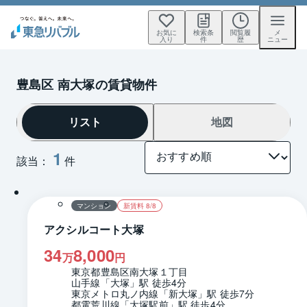
お気に
検索条
閲覧履
メ
入り
件
歴
ニュー
豊島区 南大塚の賃貸物件
リスト
地図
1
該当：
件
1 / 0
間取り
マンション
新賃料 8/8
アクシルコート大塚
34
8,000
万
円
東京都豊島区南大塚１丁目
山手線「大塚」駅 徒歩4分
東京メトロ丸ノ内線「新大塚」駅 徒歩7分
都電荒川線「大塚駅前」駅 徒歩4分