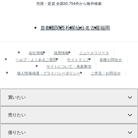
売買・賃貸 全国30,754件から物件検索
首都圏
関西
札幌
仙台
名古屋
福岡
会社情報
採用情報
ニュースリリース
ヘルプ・よくあるご質問
サイトマップ
各種お問合せ
サイトについて・免責事項
個人情報保護・プライバシーポリシー
ご意見・お問合せ
買いたい
売りたい
買いたいTOP
借りたい
マンションの購入
売りたいTOP