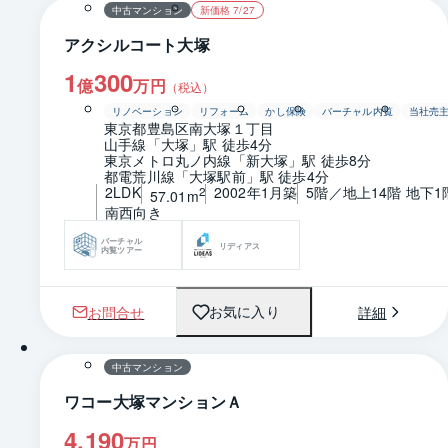
中古マンション
新価格 7/27
アクシルコート大塚
1
300
億
万円
（税込）
リノベーション
リフォーム
かし保険
バーチャル内覧
当社売
東京都豊島区南大塚１丁目
山手線「大塚」駅 徒歩4分
東京メトロ丸ノ内線「新大塚」駅 徒歩8分
都電荒川線「大塚駅前」駅 徒歩4分
2LDK
2002年1月築
5階／地上14階 地下1
2
57.01m
南西向き
バーチャル
リディアス
内覧ツアー
お問合せ
詳細
お気に入り
1 / 0
間取り
中古マンション
ワコー大塚マンションＡ
4,190
万円