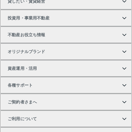
貸したい・賃貸経営
新築・分譲マンションの購入
マンションの売却・査定
借りたいTOP
投資用・事業用不動産
中古マンションの購入
一戸建ての売却・査定
物件を借りる
貸したいTOP
不動産お役立ち情報
一戸建ての購入
土地の売却・査定
オフィス・店舗の賃貸
無料賃料査定
投資用・事業用不動産TOP
オリジナルブランド
新築一戸建ての購入
スピードAI査定
借りるときの流れ
マンション賃料データ
投資用不動産
不動産お役立ち情報
資産運用・活用
中古一戸建ての購入
不動産売却について
借りるガイド
賃貸管理プラン
事業用不動産
不動産AIアドバイザー Tellus Talk
当社売主リノベーションマンション
各種サポート
一棟リノベーションマンション L`GENTE（ルジェン
土地の購入
不動産査定について
リロケーションについて
マンション投資
マンションライブラリー
等価交換事業
テ）
ご契約者さまへ
不動産購入の流れ
売却サービス
貸すときの流れ
投資用マンション
人気マンションランキング
区分リノベーションマンション Lideas（リディアス）
不動産M&A
シニア向けサポート
ご利用について
投資用一棟レジデンスWELL SQUARE（ウェルスクエ
注目キーワード物件特集
不動産売却の流れ
貸すガイド
マンション一棟
暮らしに役立つ不動産メディア 「Lnote」
アセットマネジメント・出資
相続サポート
ご契約者さまサポートメニュー
ア）