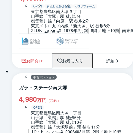
OPEN
あんしん仲介保証
CGリフォーム
東京都豊島区南大塚３丁目
山手線「大塚」駅 徒歩5分
都電荒川線「向原」駅 徒歩2分
東京メトロ丸ノ内線「新大塚」駅 徒歩8分
2LDK
1978年2月築
6階／地上10階
南東
2
46.95m
あんしん
CGリフォー
仲介保証
ムイメージ
お問合せ
詳細
お気に入り
1 / 0
間取り
中古マンション
ガラ・ステージ南大塚
4,980
万円
（税込）
OPEN
東京都豊島区南大塚１丁目
山手線「巣鴨」駅 徒歩6分
山手線「大塚」駅 徒歩10分
都電荒川線「大塚駅前」駅 徒歩11分
1D・K
2006年3月築
2階／地上10階
2
31.96m