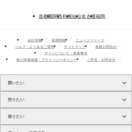
首都圏
関西
札幌
仙台
名古屋
福岡
会社情報
採用情報
ニュースリリース
ヘルプ・よくあるご質問
サイトマップ
各種お問合せ
サイトについて・免責事項
個人情報保護・プライバシーポリシー
ご意見・お問合せ
買いたい
売りたい
買いたいTOP
借りたい
マンションの購入
売りたいTOP