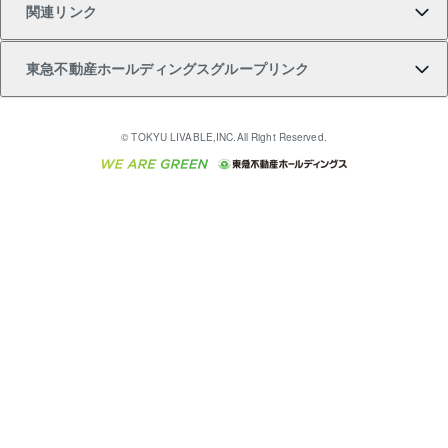
関連リンク
購入ガイド
不動産買換えの流れ
アパート経営
不動産相場・不動産価格情報
不動産小口投資 LEGACIA（レガシア）
リフォームサポート
ご紹介・再契約特典
本人確認に関するお客様へのお願い
東急不動産ホールディングスグループリンク
売却ガイド
アパート投資用物件
不動産売却FAQ
入居者様専用-各種ご案内（賃貸）
金融商品取引について
すまいValue
多言語対応
English
繁体中文
簡体中文
これからご結婚される方に東急百貨店のブライダルク
© TOKYU LIVABLE,INC.All Right Reserved.
収益物件
不動産コラム・ニュース
東急こすもす会「こすもすWeb」
東急リバブル ソーシャルメディアポリシー
東急不動産
ラブ
ご意見・お問い合わせ（金融商品取引専用の相談・お
人材サービスのご用命は 東急リバブルスタッフ株式会
ビル購入（ビル一棟）
不動産用語集
東急コミュニティー
問い合わせ窓口）
社まで
投資用不動産の売却査定
不動産なんでもネット相談室
保険募集におけるプライバシー・ポリシー
東北の逸品を贈ります 東北すぐれものセレクション
東急リバブル
ダイレクトメール（郵送物）・Eメールなどの送付停
事業用不動産の売却査定
住まいの税金
民泊の開業・運営のご相談は「ReINN株式会社」まで
東急住宅リース
止について
海外不動産
物件一括検索（購入＆賃貸）
宅地建物取引業者の皆様へ
学生情報センター（ナジック）
グループの一覧をもっと見る