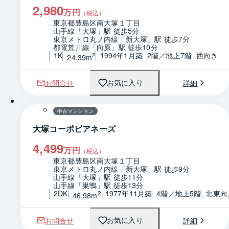
2,980
万円
（税込）
東京都豊島区南大塚１丁目
山手線「大塚」駅 徒歩5分
東京メトロ丸ノ内線「新大塚」駅 徒歩7分
都電荒川線「向原」駅 徒歩10分
1K
1994年1月築
2階／地上7階
西向き
2
24.39m
お問合せ
詳細
お気に入り
1 / 0
間取り
中古マンション
大塚コーポビアネーズ
4,499
万円
（税込）
東京都豊島区南大塚１丁目
東京メトロ丸ノ内線「新大塚」駅 徒歩9分
山手線「大塚」駅 徒歩11分
山手線「巣鴨」駅 徒歩13分
2DK
1977年11月築
4階／地上5階
北東向
2
46.98m
お問合せ
詳細
お気に入り
1 / 0
間取り