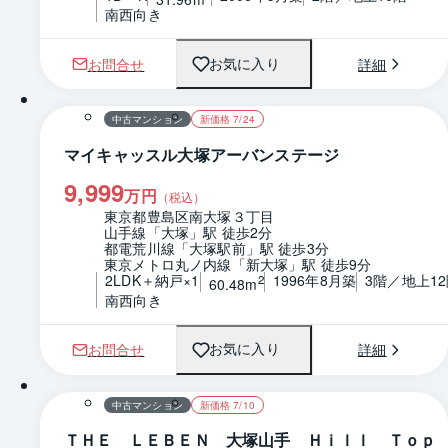
南西向き
お問合せ
詳細
お気に入り
1 / 0
間取り
中古マンション
新価格 7/24
マイキャッスル大塚アーバンステージ
9,999
万円
（税込）
東京都豊島区南大塚３丁目
山手線「大塚」駅 徒歩2分
都電荒川線「大塚駅前」駅 徒歩3分
東京メトロ丸ノ内線「新大塚」駅 徒歩9分
2LDK＋納戸×1
1996年8月築
3階／地上1
2
60.48m
南西向き
お問合せ
詳細
お気に入り
1 / 0
間取り
中古マンション
新価格 7/10
ＴＨＥ ＬＥＢＥＮ 大塚山手 Ｈｉｌｌ Ｔｏｐ