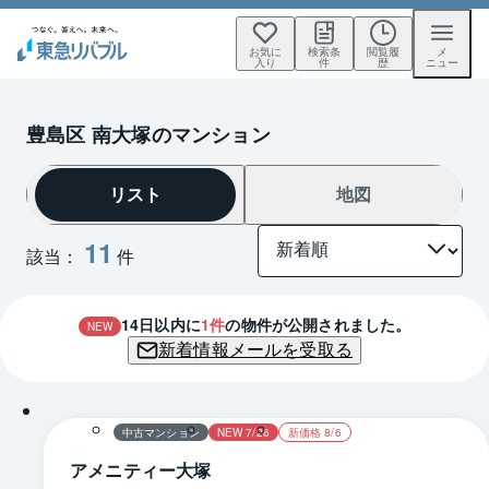
お気に
検索条
閲覧履
メ
入り
件
歴
ニュー
豊島区 南大塚のマンション
リスト
地図
11
該当：
件
14
日以内に
1
件
の物件が公開されました。
NEW
新着情報メールを受取る
1 / 0
中古マンション
NEW 7/26
新価格 8/6
アメニティー大塚