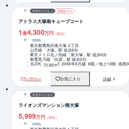
中古マンション
新価格 8/3
アトラス大塚南キューブコート
1
4,300
億
万円
（税込）
OPEN
東京都豊島区南大塚３丁目
山手線「大塚」駅 徒歩6分
東京メトロ丸ノ内線「新大塚」駅 徒歩6分
都電荒川線「向原」駅 徒歩2分
3LDK
2006年6月築
6階／地上13階
南西
2
72.82m
お問合せ
詳細
お気に入り
1 / 0
間取り
中古マンション
ライオンズマンション南大塚
5,999
万円
（税込）
OPEN
東京都豊島区南大塚１丁目