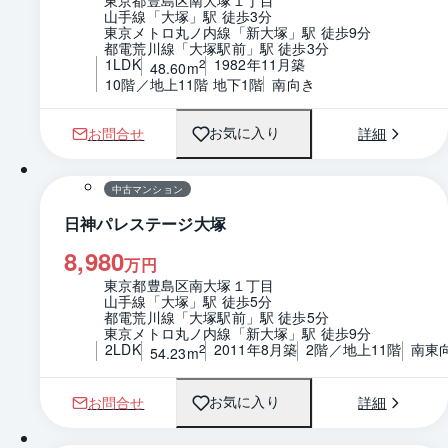
山手線「大塚」駅 徒歩3分
東京メトロ丸ノ内線「新大塚」駅 徒歩9分
都電荒川線「大塚駅前」駅 徒歩3分
1LDK
1982年11月築
2
48.60m
10階／地上11階 地下1階
南向き
お問合せ
詳細
お気に入り
1 / 0
間取り
中古マンション
日神パレステージ大塚
8,980
万円
東京都豊島区南大塚１丁目
山手線「大塚」駅 徒歩5分
都電荒川線「大塚駅前」駅 徒歩5分
東京メトロ丸ノ内線「新大塚」駅 徒歩9分
2LDK
2011年8月築
2階／地上11階
南東
2
54.23m
お問合せ
詳細
お気に入り
1 / 0
間取り