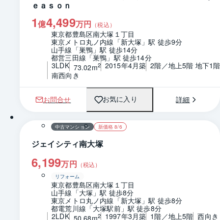
ｅａｓｏｎ
1
4,499
億
万円
（税込）
東京都豊島区南大塚１丁目
東京メトロ丸ノ内線「新大塚」駅 徒歩9分
山手線「巣鴨」駅 徒歩14分
都営三田線「巣鴨」駅 徒歩14分
3LDK
2015年4月築
2階／地上5階 地下1
2
73.02m
南西向き
お問合せ
詳細
お気に入り
1 / 0
間取り
中古マンション
新価格 8/6
ジェイシティ南大塚
6,199
万円
（税込）
リフォーム
東京都豊島区南大塚１丁目
山手線「大塚」駅 徒歩8分
東京メトロ丸ノ内線「新大塚」駅 徒歩8分
都電荒川線「大塚駅前」駅 徒歩8分
2LDK
1997年3月築
1階／地上5階
西向き
2
50.68m