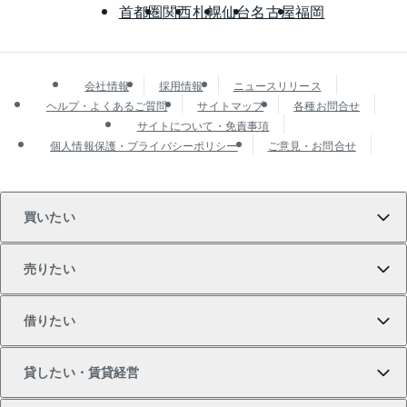
首都圏
関西
札幌
仙台
名古屋
福岡
会社情報
採用情報
ニュースリリース
ヘルプ・よくあるご質問
サイトマップ
各種お問合せ
サイトについて・免責事項
個人情報保護・プライバシーポリシー
ご意見・お問合せ
買いたい
売りたい
買いたいTOP
借りたい
マンションの購入
売りたいTOP
貸したい・賃貸経営
新築・分譲マンションの購入
マンションの売却・査定
借りたいTOP