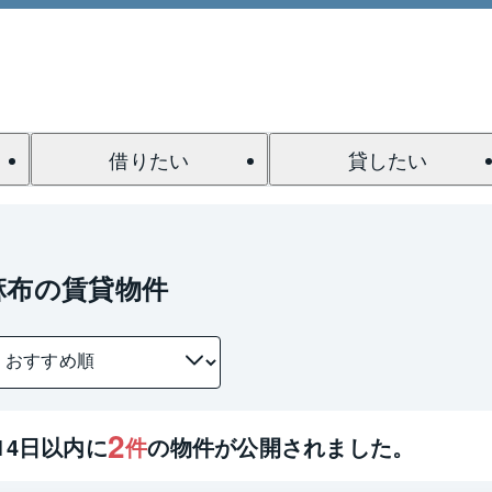
借りたい
貸したい
麻布の賃貸物件
2
14
日以内に
件
の物件が公開されました。
1 / 0