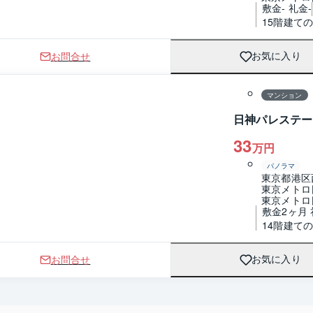
敷金- 礼金-
15階建ての
お問合せ
お気に入り
1 / 0
間取り
マンション
日神パレステー
33
万円
パノラマ
東京都港区
東京メトロ
東京メトロ
敷金2ヶ月
14階建ての
お問合せ
お気に入り