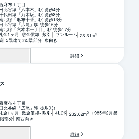
西麻布１丁目
日比谷線「六本木」駅 徒歩4分
千代田線「乃木坂」駅 徒歩8分
南北線「麻布十番」駅 徒歩13分
日比谷線「広尾」駅 徒歩16分
南北線「六本木一丁目」駅 徒歩17分
 礼金1ヶ月
敷金償却- 敷引-
ワンルーム
2
23.31m
築
5階建ての5階部分
東向き
詳細
ス
西麻布４丁目
日比谷線「広尾」駅 徒歩9分
 礼金1ヶ月
敷金償却- 敷引-
4LDK
1985年2月築
2
232.62m
3階部分
南西向き
詳細