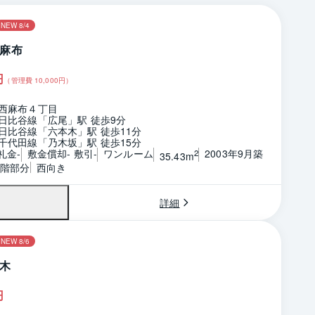
NEW 8/4
麻布
円
（管理費
10,000
円）
西麻布４丁目
日比谷線「広尾」駅 徒歩9分
日比谷線「六本木」駅 徒歩11分
千代田線「乃木坂」駅 徒歩15分
礼金-
敷金償却- 敷引-
ワンルーム
2003年9月築
2
35.43m
6階部分
西向き
詳細
NEW 8/6
木
円