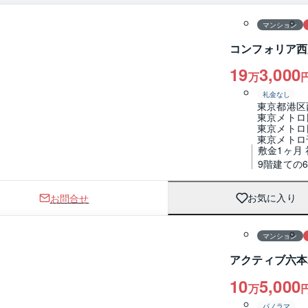
マンション
コンフォリア西
19
3,000
万
礼金なし
東京都港区
東京メトロ
東京メトロ
東京メトロ
敷金1ヶ月 
9階建ての
お問合せ
お気に入り
1 / 0
間取り
マンション
アクティブ六本
10
5,000
万
パノラマ