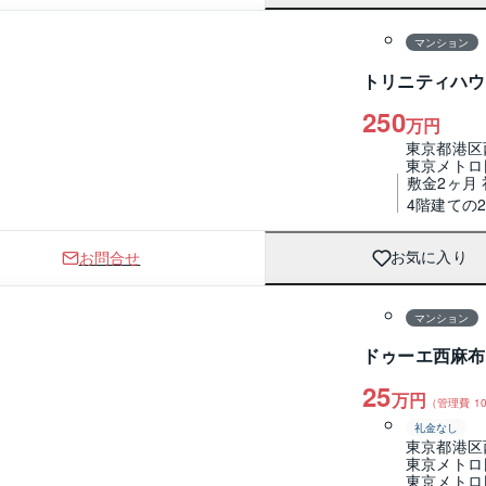
マンション
トリニティハウ
250
万円
東京都港区
東京メトロ
敷金2ヶ月
4階建ての
お問合せ
お気に入り
1 / 0
間取り
マンション
ドゥーエ西麻布
25
万円
（管理費
10
礼金なし
東京都港区
東京メトロ
東京メトロ