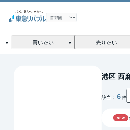
買いたい
売りたい
港区 西
6
該当：
件
NEW