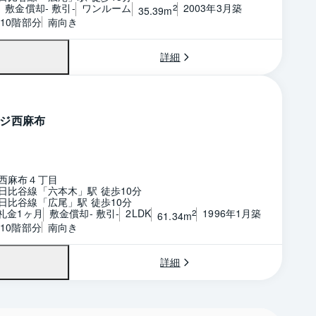
敷金償却- 敷引-
ワンルーム
2003年3月築
2
35.39m
10階部分
南向き
詳細
ジ西麻布
西麻布４丁目
日比谷線「六本木」駅 徒歩10分
日比谷線「広尾」駅 徒歩10分
 礼金1ヶ月
敷金償却- 敷引-
2LDK
1996年1月築
2
61.34m
10階部分
南向き
詳細