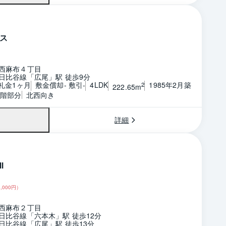
ス
西麻布４丁目
日比谷線「広尾」駅 徒歩9分
 礼金1ヶ月
敷金償却- 敷引-
4LDK
1985年2月築
2
222.65m
2階部分
北西向き
詳細
Ⅱ
,000
円）
西麻布２丁目
日比谷線「六本木」駅 徒歩12分
日比谷線「広尾」駅 徒歩13分