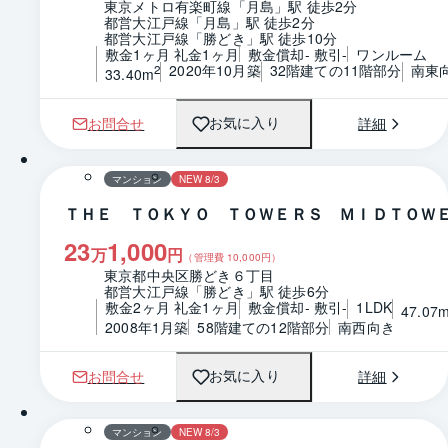
東京メトロ有楽町線「月島」駅 徒歩2分
都営大江戸線「月島」駅 徒歩2分
都営大江戸線「勝どき」駅 徒歩10分
敷金1ヶ月 礼金1ヶ月
敷金償却- 敷引-
ワンルーム
2020年10月築
32階建ての11階部分
南東
2
33.40m
お問合せ
詳細
お気に入り
1 / 0
間取り
マンション
NEW 8/3
ＴＨＥ ＴＯＫＹＯ ＴＯＷＥＲＳ ＭＩＤＴＯＷ
23
1,000
万
円
（管理費
10,000
円）
東京都中央区勝どき６丁目
都営大江戸線「勝どき」駅 徒歩6分
敷金2ヶ月 礼金1ヶ月
敷金償却- 敷引-
1LDK
47.07
2008年1月築
58階建ての12階部分
南西向き
お問合せ
詳細
お気に入り
1 / 0
間取り
マンション
NEW 8/3