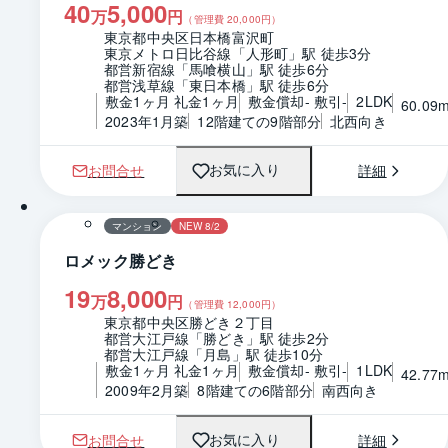
40
5,000
万
円
（管理費
20,000
円）
東京都中央区日本橋富沢町
東京メトロ日比谷線「人形町」駅 徒歩3分
都営新宿線「馬喰横山」駅 徒歩6分
都営浅草線「東日本橋」駅 徒歩6分
敷金1ヶ月 礼金1ヶ月
敷金償却- 敷引-
2LDK
60.09
2023年1月築
12階建ての9階部分
北西向き
お問合せ
詳細
お気に入り
1 / 0
間取り
マンション
NEW 8/2
ロメック勝どき
19
8,000
万
円
（管理費
12,000
円）
東京都中央区勝どき２丁目
都営大江戸線「勝どき」駅 徒歩2分
都営大江戸線「月島」駅 徒歩10分
敷金1ヶ月 礼金1ヶ月
敷金償却- 敷引-
1LDK
42.77
2009年2月築
8階建ての6階部分
南西向き
お問合せ
詳細
お気に入り
1 / 0