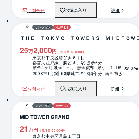
お問合せ
詳細
お気に入り
1 / 0
間取り
マンション
NEW 8/3
ＴＨＥ ＴＯＫＹＯ ＴＯＷＥＲＳ ＭＩＤＴＯＷ
25
2,000
万
円
（管理費
15,000
円）
東京都中央区勝どき６丁目
都営大江戸線「勝どき」駅 徒歩6分
敷金2ヶ月 礼金1ヶ月
敷金償却- 敷引-
1LDK
52.32
2008年1月築
58階建ての13階部分
南西向き
お問合せ
詳細
お気に入り
1 / 0
間取り
マンション
NEW 8/1
MID TOWER GRAND
21
万円
（管理費
20,000
円）
東京都中央区月島１丁目