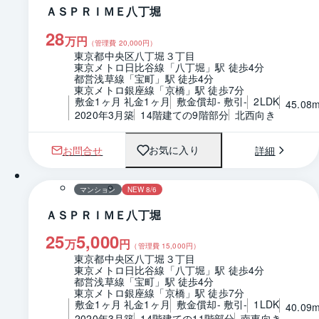
ＡＳＰＲＩＭＥ八丁堀
28
万円
（管理費
20,000
円）
東京都中央区八丁堀３丁目
東京メトロ日比谷線「八丁堀」駅 徒歩4分
都営浅草線「宝町」駅 徒歩4分
東京メトロ銀座線「京橋」駅 徒歩7分
敷金1ヶ月 礼金1ヶ月
敷金償却- 敷引-
2LDK
45.08
2020年3月築
14階建ての9階部分
北西向き
お問合せ
詳細
お気に入り
1 / 0
間取り
マンション
NEW 8/6
ＡＳＰＲＩＭＥ八丁堀
25
5,000
万
円
（管理費
15,000
円）
東京都中央区八丁堀３丁目
東京メトロ日比谷線「八丁堀」駅 徒歩4分
都営浅草線「宝町」駅 徒歩4分
東京メトロ銀座線「京橋」駅 徒歩7分
敷金1ヶ月 礼金1ヶ月
敷金償却- 敷引-
1LDK
40.09
2020年3月築
14階建ての11階部分
南東向き