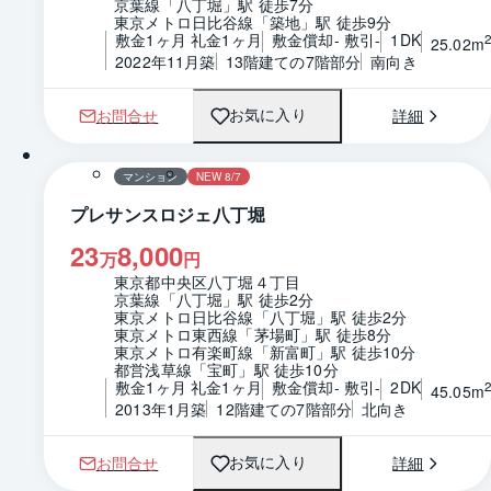
京葉線「八丁堀」駅 徒歩7分
東京メトロ日比谷線「築地」駅 徒歩9分
敷金1ヶ月 礼金1ヶ月
敷金償却- 敷引-
1DK
25.02m
2022年11月築
13階建ての7階部分
南向き
お問合せ
詳細
お気に入り
1 / 0
間取り
マンション
NEW 8/7
プレサンスロジェ八丁堀
23
8,000
万
円
東京都中央区八丁堀４丁目
京葉線「八丁堀」駅 徒歩2分
東京メトロ日比谷線「八丁堀」駅 徒歩2分
東京メトロ東西線「茅場町」駅 徒歩8分
東京メトロ有楽町線「新富町」駅 徒歩10分
都営浅草線「宝町」駅 徒歩10分
敷金1ヶ月 礼金1ヶ月
敷金償却- 敷引-
2DK
45.05m
2013年1月築
12階建ての7階部分
北向き
お問合せ
詳細
お気に入り
1 / 0
間取り