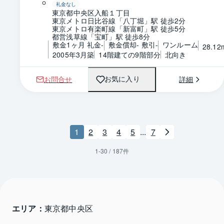
礼金なし
東京都中央区入船１丁目
東京メトロ日比谷線「八丁堀」駅 徒歩2分
東京メトロ有楽町線「新富町」駅 徒歩5分
都営浅草線「宝町」駅 徒歩8分
敷金1ヶ月 礼金-
敷金償却- 敷引-
ワンルーム
28.12
2005年3月築
14階建ての9階部分
北向き
お問合せ
詳細
お気に入り
1
2
3
4
5
...
7
1
-
30
/
187
件
エリア：
東京都中央区 