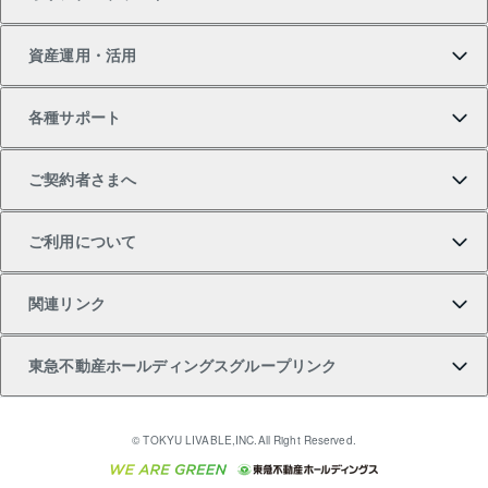
新築一戸建ての購入
スピードAI査定
借りるときの流れ
マンション賃料データ
投資用不動産
不動産お役立ち情報
資産運用・活用
中古一戸建ての購入
不動産売却について
借りるガイド
賃貸管理プラン
事業用不動産
不動産AIアドバイザー Tellus Talk
当社売主リノベーションマンション
各種サポート
一棟リノベーションマンション L`GENTE（ルジェン
土地の購入
不動産査定について
リロケーションについて
マンション投資
マンションライブラリー
等価交換事業
テ）
ご契約者さまへ
不動産購入の流れ
売却サービス
貸すときの流れ
投資用マンション
人気マンションランキング
区分リノベーションマンション Lideas（リディアス）
不動産M&A
シニア向けサポート
ご利用について
投資用一棟レジデンスWELL SQUARE（ウェルスクエ
注目キーワード物件特集
不動産売却の流れ
貸すガイド
マンション一棟
暮らしに役立つ不動産メディア 「Lnote」
アセットマネジメント・出資
相続サポート
ご契約者さまサポートメニュー
ア）
関連リンク
購入ガイド
不動産買換えの流れ
アパート経営
不動産相場・不動産価格情報
不動産小口投資 LEGACIA（レガシア）
リフォームサポート
ご紹介・再契約特典
本人確認に関するお客様へのお願い
東急不動産ホールディングスグループリンク
売却ガイド
アパート投資用物件
不動産売却FAQ
入居者様専用-各種ご案内（賃貸）
金融商品取引について
すまいValue
多言語対応
English
繁体中文
簡体中文
これからご結婚される方に東急百貨店のブライダルク
© TOKYU LIVABLE,INC.All Right Reserved.
収益物件
不動産コラム・ニュース
東急こすもす会「こすもすWeb」
東急リバブル ソーシャルメディアポリシー
東急不動産
ラブ