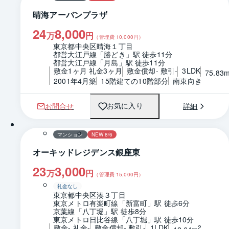
晴海アーバンプラザ
24
8,000
万
円
（管理費
10,000
円）
東京都中央区晴海１丁目
都営大江戸線「勝どき」駅 徒歩11分
都営大江戸線「月島」駅 徒歩11分
敷金1ヶ月 礼金3ヶ月
敷金償却- 敷引-
3LDK
75.83
2001年4月築
15階建ての10階部分
南東向き
お問合せ
詳細
お気に入り
1 / 0
間取り
マンション
NEW 8/6
オーキッドレジデンス銀座東
23
3,000
万
円
（管理費
15,000
円）
礼金なし
東京都中央区湊３丁目
東京メトロ有楽町線「新富町」駅 徒歩6分
京葉線「八丁堀」駅 徒歩8分
東京メトロ日比谷線「八丁堀」駅 徒歩10分
敷金- 礼金-
敷金償却- 敷引-
1LDK
2