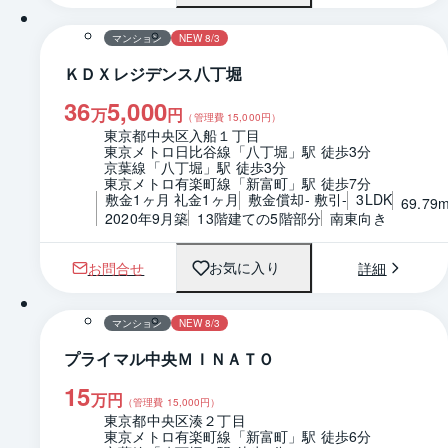
マンション
NEW 8/3
ＫＤＸレジデンス八丁堀
36
5,000
万
円
（管理費
15,000
円）
東京都中央区入船１丁目
東京メトロ日比谷線「八丁堀」駅 徒歩3分
京葉線「八丁堀」駅 徒歩3分
東京メトロ有楽町線「新富町」駅 徒歩7分
敷金1ヶ月 礼金1ヶ月
敷金償却- 敷引-
3LDK
69.79
2020年9月築
13階建ての5階部分
南東向き
お問合せ
詳細
お気に入り
1 / 0
間取り
マンション
NEW 8/3
プライマル中央ＭＩＮＡＴＯ
15
万円
（管理費
15,000
円）
東京都中央区湊２丁目
東京メトロ有楽町線「新富町」駅 徒歩6分