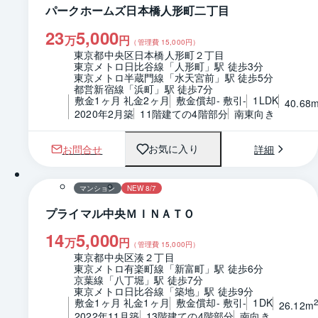
パークホームズ日本橋人形町二丁目
23
5,000
万
円
（管理費
15,000
円）
東京都中央区日本橋人形町２丁目
東京メトロ日比谷線「人形町」駅 徒歩3分
東京メトロ半蔵門線「水天宮前」駅 徒歩5分
都営新宿線「浜町」駅 徒歩7分
敷金1ヶ月 礼金2ヶ月
敷金償却- 敷引-
1LDK
40.68
2020年2月築
11階建ての4階部分
南東向き
お問合せ
詳細
お気に入り
1 / 0
間取り
マンション
NEW 8/7
プライマル中央ＭＩＮＡＴＯ
14
5,000
万
円
（管理費
15,000
円）
東京都中央区湊２丁目
東京メトロ有楽町線「新富町」駅 徒歩6分
京葉線「八丁堀」駅 徒歩7分
東京メトロ日比谷線「築地」駅 徒歩9分
敷金1ヶ月 礼金1ヶ月
敷金償却- 敷引-
1DK
26.12m
2022年11月築
13階建ての4階部分
南向き