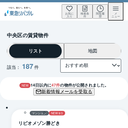
お気に
検索条
閲覧履
メ
入り
件
歴
ニュー
中央区の賃貸物件
リスト
地図
187
該当：
件
14
日以内に
47
件
の物件が公開されました。
NEW
新着情報メールを受取る
1 / 0
間取り
マンション
NEW 8/3
リビオメゾン勝どき