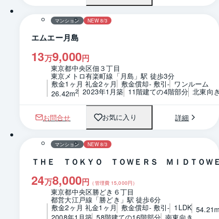
マンション
NEW 8/3
エムエー月島
13
9,000
万
円
東京都中央区佃３丁目
東京メトロ有楽町線「月島」駅 徒歩3分
敷金1ヶ月 礼金2ヶ月
敷金償却- 敷引-
ワンルーム
2023年1月築
11階建ての4階部分
北東向
2
26.42m
お問合せ
詳細
お気に入り
1 / 0
間取り
マンション
NEW 8/3
ＴＨＥ ＴＯＫＹＯ ＴＯＷＥＲＳ ＭＩＤＴＯＷ
24
8,000
万
円
（管理費
15,000
円）
東京都中央区勝どき６丁目
都営大江戸線「勝どき」駅 徒歩6分
敷金2ヶ月 礼金1ヶ月
敷金償却- 敷引-
1LDK
54.21
2008年1月築
58階建ての16階部分
南東向き