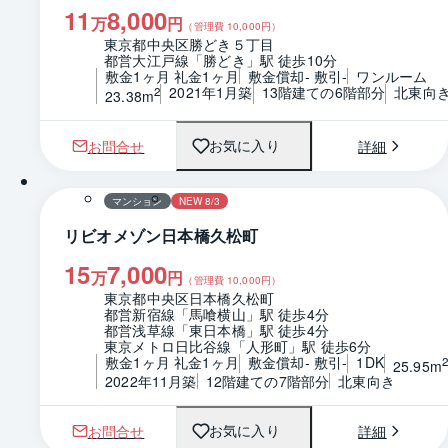
11
8,000
万
円
（管理費
10,000
円）
東京都中央区勝どき５丁目
都営大江戸線「勝どき」駅 徒歩10分
敷金1ヶ月 礼金1ヶ月
敷金償却- 敷引-
ワンルーム
2021年1月築
13階建ての6階部分
北東向
2
23.38m
お問合せ
詳細
お気に入り
1 / 0
間取り
マンション
NEW 8/3
リビオメゾン日本橋久松町
15
7,000
万
円
（管理費
10,000
円）
東京都中央区日本橋久松町
都営新宿線「馬喰横山」駅 徒歩4分
都営浅草線「東日本橋」駅 徒歩4分
東京メトロ日比谷線「人形町」駅 徒歩6分
敷金1ヶ月 礼金1ヶ月
敷金償却- 敷引-
1DK
25.95m
2022年11月築
12階建ての7階部分
北東向き
お問合せ
詳細
お気に入り
1 / 0
間取り