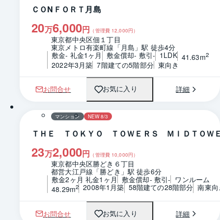
ＣＯNＦＯＲＴ月島
20
6,000
万
円
（管理費
12,000
円）
東京都中央区佃１丁目
東京メトロ有楽町線「月島」駅 徒歩4分
敷金- 礼金1ヶ月
敷金償却- 敷引-
1LDK
2
41.63m
2022年3月築
7階建ての5階部分
東向き
お問合せ
詳細
お気に入り
1 / 0
間取り
マンション
NEW 8/3
ＴＨＥ ＴＯＫＹＯ ＴＯＷＥＲＳ ＭＩＤＴＯＷ
23
2,000
万
円
（管理費
10,000
円）
東京都中央区勝どき６丁目
都営大江戸線「勝どき」駅 徒歩6分
敷金2ヶ月 礼金1ヶ月
敷金償却- 敷引-
ワンルーム
2008年1月築
58階建ての28階部分
南東向
2
48.29m
お問合せ
詳細
お気に入り
1 / 0
間取り