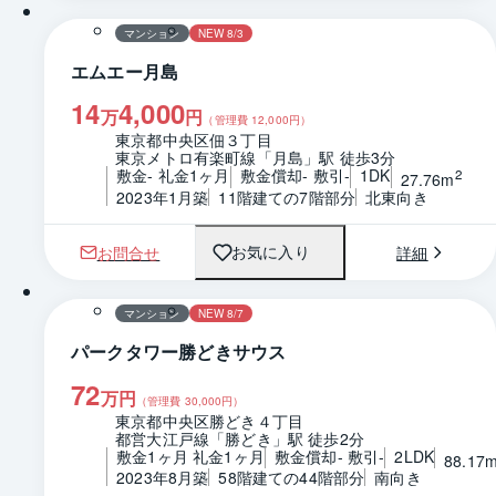
マンション
NEW 8/3
エムエー月島
14
4,000
万
円
（管理費
12,000
円）
東京都中央区佃３丁目
東京メトロ有楽町線「月島」駅 徒歩3分
敷金- 礼金1ヶ月
敷金償却- 敷引-
1DK
2
27.76m
2023年1月築
11階建ての7階部分
北東向き
お問合せ
詳細
お気に入り
1 / 0
マンション
NEW 8/7
パークタワー勝どきサウス
72
万円
（管理費
30,000
円）
東京都中央区勝どき４丁目
都営大江戸線「勝どき」駅 徒歩2分
敷金1ヶ月 礼金1ヶ月
敷金償却- 敷引-
2LDK
88.17
2023年8月築
58階建ての44階部分
南向き