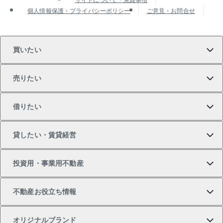
個人情報保護・プライバシーポリシー
ご意見・お問合せ
買いたい
売りたい
買いたいTOP
借りたい
マンションの購入
売りたいTOP
貸したい・賃貸経営
新築・分譲マンションの購入
マンションの売却・査定
借りたいTOP
投資用・事業用不動産
中古マンションの購入
一戸建ての売却・査定
物件を借りる
貸したいTOP
不動産お役立ち情報
一戸建ての購入
土地の売却・査定
オフィス・店舗の賃貸
無料賃料査定
投資用・事業用不動産TOP
オリジナルブランド