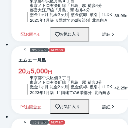
東京都中央区月島４丁目
東京メトロ有楽町線「月島」駅 徒歩4分
都営大江戸線「月島」駅 徒歩4分
敷金1ヶ月 礼金2ヶ月
敷金償却- 敷引-
1LDK
39.96
2025年1月築
8階建ての2階部分
北東向き
お問合せ
詳細
お気に入り
1 / 0
間取り
マンション
NEW 8/3
エムエー月島
20
5,000
万
円
東京都中央区佃３丁目
東京メトロ有楽町線「月島」駅 徒歩3分
敷金1ヶ月 礼金2ヶ月
敷金償却- 敷引-
1LDK
42.25
2023年1月築
11階建ての6階部分
北西向き
お問合せ
詳細
お気に入り
1 / 0
間取り
マンション
NEW 8/7