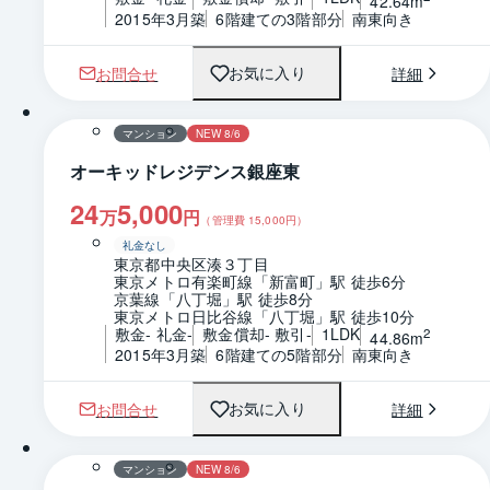
42.64m
2015年3月築
6階建ての3階部分
南東向き
お問合せ
詳細
お気に入り
1 / 0
間取り
マンション
NEW 8/6
オーキッドレジデンス銀座東
24
5,000
万
円
（管理費
15,000
円）
礼金なし
東京都中央区湊３丁目
東京メトロ有楽町線「新富町」駅 徒歩6分
京葉線「八丁堀」駅 徒歩8分
東京メトロ日比谷線「八丁堀」駅 徒歩10分
敷金- 礼金-
敷金償却- 敷引-
1LDK
2
44.86m
2015年3月築
6階建ての5階部分
南東向き
お問合せ
詳細
お気に入り
1 / 0
間取り
マンション
NEW 8/6