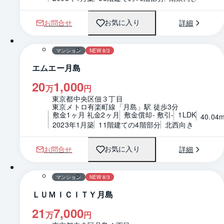
お問合せ
詳細
お気に入り
1 / 0
間取り
マンション
NEW 8/3
エムエー月島
20
1,000
万
円
東京都中央区佃３丁目
東京メトロ有楽町線「月島」駅 徒歩3分
敷金1ヶ月 礼金2ヶ月
敷金償却- 敷引-
1LDK
40.04
2023年1月築
11階建ての4階部分
北西向き
お問合せ
詳細
お気に入り
1 / 0
間取り
マンション
NEW 8/3
ＬＵＭＩＣＩＴＹ月島
21
7,000
万
円