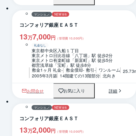
間取り
マンション
NEW 8/6
コンフォリア銀座ＥＡＳＴ
13
7,000
万
円
（管理費
10,000
円）
礼金なし
東京都中央区入船１丁目
東京メトロ日比谷線「八丁堀」駅 徒歩2分
東京メトロ有楽町線「新富町」駅 徒歩5分
都営浅草線「宝町」駅 徒歩8分
敷金1ヶ月 礼金-
敷金償却- 敷引-
ワンルーム
25.73
2005年3月築
14階建ての13階部分
北向き
お問合せ
詳細
お気に入り
1 / 0
間取り
マンション
NEW 8/6
コンフォリア銀座ＥＡＳＴ
13
2,000
万
円
（管理費
10,000
円）