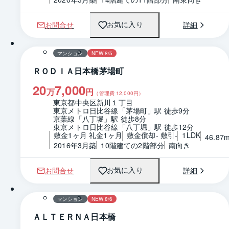
お問合せ
詳細
お気に入り
1 / 0
間取り
マンション
NEW 8/5
ＲＯＤＩＡ日本橋茅場町
20
7,000
万
円
（管理費
12,000
円）
東京都中央区新川１丁目
東京メトロ日比谷線「茅場町」駅 徒歩9分
京葉線「八丁堀」駅 徒歩8分
東京メトロ日比谷線「八丁堀」駅 徒歩12分
敷金1ヶ月 礼金1ヶ月
敷金償却- 敷引-
1LDK
46.87
2016年3月築
10階建ての2階部分
南向き
お問合せ
詳細
お気に入り
1 / 0
間取り
マンション
NEW 8/6
ＡＬＴＥＲＮＡ日本橋