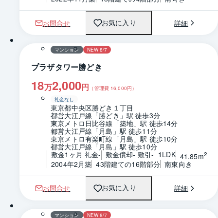
お問合せ
詳細
お気に入り
1 / 0
マンション
NEW 8/7
プラザタワー勝どき
18
2,000
万
円
（管理費
16,000
円）
礼金なし
東京都中央区勝どき１丁目
都営大江戸線「勝どき」駅 徒歩3分
東京メトロ日比谷線「築地」駅 徒歩14分
都営大江戸線「月島」駅 徒歩11分
東京メトロ有楽町線「月島」駅 徒歩10分
都営大江戸線「月島」駅 徒歩10分
敷金1ヶ月 礼金-
敷金償却- 敷引-
1LDK
2
41.85m
2004年2月築
43階建ての16階部分
南東向き
お問合せ
詳細
お気に入り
1 / 0
間取り
マンション
NEW 8/7