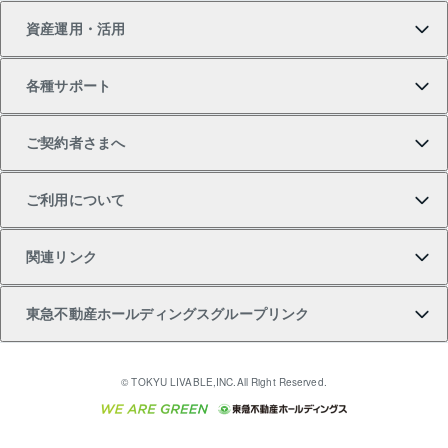
資産運用・活用
中古一戸建ての購入
不動産売却について
借りるガイド
賃貸管理プラン
事業用不動産
不動産AIアドバイザー Tellus Talk
当社売主リノベーションマンション
各種サポート
一棟リノベーションマンション L`GENTE（ルジェン
土地の購入
不動産査定について
リロケーションについて
マンション投資
マンションライブラリー
等価交換事業
テ）
ご契約者さまへ
不動産購入の流れ
売却サービス
貸すときの流れ
投資用マンション
人気マンションランキング
区分リノベーションマンション Lideas（リディアス）
不動産M&A
シニア向けサポート
ご利用について
投資用一棟レジデンスWELL SQUARE（ウェルスクエ
注目キーワード物件特集
不動産売却の流れ
貸すガイド
マンション一棟
暮らしに役立つ不動産メディア 「Lnote」
アセットマネジメント・出資
相続サポート
ご契約者さまサポートメニュー
ア）
関連リンク
購入ガイド
不動産買換えの流れ
アパート経営
不動産相場・不動産価格情報
不動産小口投資 LEGACIA（レガシア）
リフォームサポート
ご紹介・再契約特典
本人確認に関するお客様へのお願い
東急不動産ホールディングスグループリンク
売却ガイド
アパート投資用物件
不動産売却FAQ
入居者様専用-各種ご案内（賃貸）
金融商品取引について
すまいValue
多言語対応
English
繁体中文
簡体中文
これからご結婚される方に東急百貨店のブライダルク
© TOKYU LIVABLE,INC.All Right Reserved.
収益物件
不動産コラム・ニュース
東急こすもす会「こすもすWeb」
東急リバブル ソーシャルメディアポリシー
東急不動産
ラブ
ご意見・お問い合わせ（金融商品取引専用の相談・お
人材サービスのご用命は 東急リバブルスタッフ株式会
ビル購入（ビル一棟）
不動産用語集
東急コミュニティー