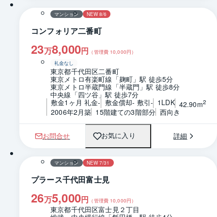
マンション
NEW 8/6
コンフォリア二番町
23
8,000
万
円
（管理費
10,000
円）
礼金なし
東京都千代田区二番町
東京メトロ有楽町線「麹町」駅 徒歩5分
東京メトロ半蔵門線「半蔵門」駅 徒歩8分
中央線「四ツ谷」駅 徒歩7分
敷金1ヶ月 礼金-
敷金償却- 敷引-
1LDK
2
42.90m
2006年2月築
15階建ての3階部分
西向き
お問合せ
詳細
お気に入り
1 / 0
間取り
マンション
NEW 7/31
プラース千代田富士見
26
5,000
万
円
（管理費
10,000
円）
東京都千代田区富士見２丁目