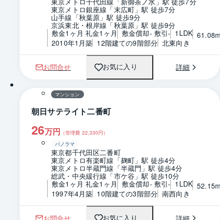
東京メトロ千代田線「新御茶ノ水」駅 徒歩7分
東京メトロ銀座線「末広町」駅 徒歩7分
山手線「秋葉原」駅 徒歩9分
京浜東北・根岸線「秋葉原」駅 徒歩9分
敷金1ヶ月 礼金1ヶ月
敷金償却- 敷引-
1LDK
61.08
2010年1月築
12階建ての9階部分
北東向き
お問合せ
詳細
お気に入り
1 / 0
間取り
マンション
朝日サテライト二番町
26
万円
（管理費
22,330
円）
パノラマ
東京都千代田区二番町
東京メトロ有楽町線「麹町」駅 徒歩4分
東京メトロ半蔵門線「半蔵門」駅 徒歩4分
総武・中央緩行線「市ケ谷」駅 徒歩10分
敷金1ヶ月 礼金1ヶ月
敷金償却- 敷引-
1LDK
52.15
1997年4月築
10階建ての3階部分
南西向き
お問合せ
詳細
お気に入り