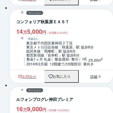
1 / 0
間取り
マンション
コンフォリア秋葉原ＥＡＳＴ
14
5,000
万
円
（管理費
6,000
円）
礼金なし
東京都千代田区東神田２丁目
東京メトロ日比谷線「秋葉原」駅 徒歩8分
総武本線「馬喰町」駅 徒歩6分
都営新宿線「岩本町」駅 徒歩8分
敷金1ヶ月 礼金-
敷金償却- 敷引-
1K
2
25.20m
2016年2月築
12階建ての5階部分
東向き
お問合せ
詳細
お気に入り
1 / 0
間取り
マンション
ルフォンプログレ神田プレミア
16
9,000
万
円
（管理費
15,000
円）