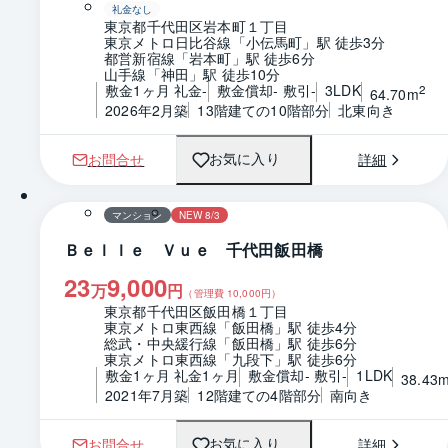
礼金なし
東京都千代田区岩本町１丁目
東京メトロ日比谷線「小伝馬町」駅 徒歩3分
都営新宿線「岩本町」駅 徒歩6分
山手線「神田」駅 徒歩10分
敷金1ヶ月 礼金-
敷金償却- 敷引-
3LDK
2
64.70m
2026年2月築
13階建ての10階部分
北東向き
お問合せ
詳細
お気に入り
1 / 0
間取り
マンション
NEW 8/3
Ｂｅｌｌｅ Ｖｕｅ 千代田飯田橋
23
9,000
万
円
（管理費
10,000
円）
東京都千代田区飯田橋１丁目
東京メトロ東西線「飯田橋」駅 徒歩4分
総武・中央緩行線「飯田橋」駅 徒歩6分
東京メトロ東西線「九段下」駅 徒歩6分
敷金1ヶ月 礼金1ヶ月
敷金償却- 敷引-
1LDK
38.43
2021年7月築
12階建ての4階部分
南向き
お問合せ
詳細
お気に入り