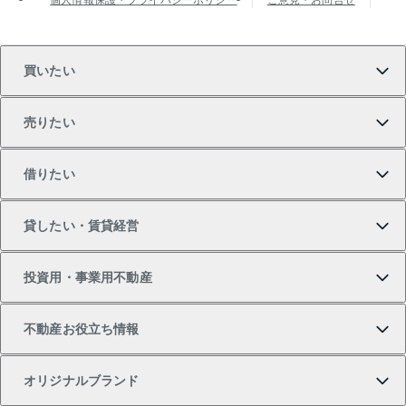
買いたい
売りたい
買いたいTOP
借りたい
マンションの購入
売りたいTOP
貸したい・賃貸経営
新築・分譲マンションの購入
マンションの売却・査定
借りたいTOP
投資用・事業用不動産
中古マンションの購入
一戸建ての売却・査定
物件を借りる
貸したいTOP
不動産お役立ち情報
一戸建ての購入
土地の売却・査定
オフィス・店舗の賃貸
無料賃料査定
投資用・事業用不動産TOP
オリジナルブランド
新築一戸建ての購入
スピードAI査定
借りるときの流れ
マンション賃料データ
投資用不動産
不動産お役立ち情報