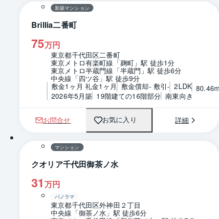
新築マンション
Brillia二番町
75
万円
東京都千代田区二番町
東京メトロ有楽町線「麹町」駅 徒歩1分
東京メトロ半蔵門線「半蔵門」駅 徒歩6分
中央線「四ツ谷」駅 徒歩9分
敷金1ヶ月 礼金1ヶ月
敷金償却- 敷引-
2LDK
80.46
2026年5月築
19階建ての16階部分
南東向き
お問合せ
詳細
お気に入り
1 / 0
間取り
マンション
クオリア千代田御茶ノ水
31
万円
パノラマ
東京都千代田区外神田２丁目
中央線「御茶ノ水」駅 徒歩6分