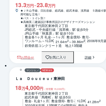
13.3
23.8
~
万円
万円
★ＪＲ山手線、日比谷線、総武線、総武本線、浅草線　５路線６
用可能な立地！
★バス・トイレ別！
★高橋英二建築設計事務所設計のデザイナーズマンション
東京都千代田区東神田２丁目
JR総武・中央緩行線「浅草橋」駅 徒歩5分
JR山手線「秋葉原」駅 徒歩10分
敷金各1ヶ月 礼金-～1ヶ月
敷金償却- 敷引-
ワンルーム～1LDK
2006年9月
2
2
21.64m
～39.86m
鉄骨鉄筋コンクリート造　地上13階建
お問合せ
詳細
お気に入り
1 / 0
間取り
マンション
NEW 8/5
Ｌａ Ｄｏｕｃｅｕｒ東神田
18
4,000
万
円
（管理費
15,000
円）
東京都千代田区東神田２丁目
総武本線「馬喰町」駅 徒歩5分
敷金- 礼金1ヶ月
敷金償却- 敷引-
1LDK
2
41.28m
2020年6月築
12階建ての4階部分
南向き