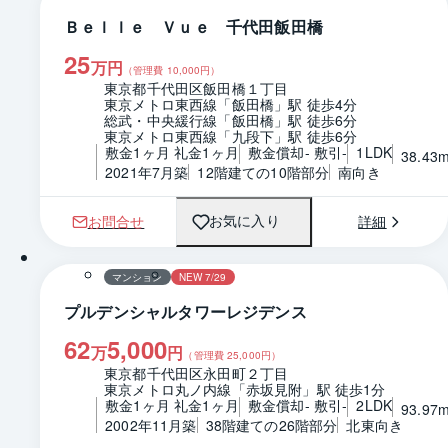
Ｂｅｌｌｅ Ｖｕｅ 千代田飯田橋
25
万円
（管理費
10,000
円）
東京都千代田区飯田橋１丁目
東京メトロ東西線「飯田橋」駅 徒歩4分
総武・中央緩行線「飯田橋」駅 徒歩6分
東京メトロ東西線「九段下」駅 徒歩6分
敷金1ヶ月 礼金1ヶ月
敷金償却- 敷引-
1LDK
38.43
2021年7月築
12階建ての10階部分
南向き
お問合せ
詳細
お気に入り
1 / 0
間取り
マンション
NEW 7/29
プルデンシャルタワーレジデンス
62
5,000
万
円
（管理費
25,000
円）
東京都千代田区永田町２丁目
東京メトロ丸ノ内線「赤坂見附」駅 徒歩1分
敷金1ヶ月 礼金1ヶ月
敷金償却- 敷引-
2LDK
93.97
2002年11月築
38階建ての26階部分
北東向き