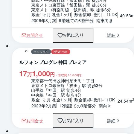
総武・中央緩行線「飯田橋」駅 徒歩4分
東京メトロ東西線「飯田橋」駅 徒歩6分
東京メトロ有楽町線「飯田橋」駅 徒歩6分
敷金1ヶ月 礼金1ヶ月
敷金償却- 敷引-
1LDK
49.53
2009年3月築
9階建ての6階部分
南東向き
お問合せ
詳細
お気に入り
1 / 0
間取り
マンション
NEW 7/31
ルフォンプログレ神田プレミア
17
1,000
万
円
（管理費
15,000
円）
東京都千代田区神田須田町１丁目
東京メトロ銀座線「神田」駅 徒歩3分
山手線「神田」駅 徒歩4分
中央線「神田」駅 徒歩4分
敷金1ヶ月 礼金1ヶ月
敷金償却- 敷引-
1DK
24.54m
2023年2月築
12階建ての9階部分
南向き
お問合せ
詳細
お気に入り
1 / 0
間取り