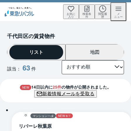
お気に
検索条
閲覧履
メ
入り
件
歴
ニュー
千代田区の賃貸物件
リスト
地図
63
該当：
件
14
日以内に
25
件
の物件が公開されました。
NEW
新着情報メールを受取る
1 / 0
マンション一棟
NEW 8/7
リバーレ秋葉原