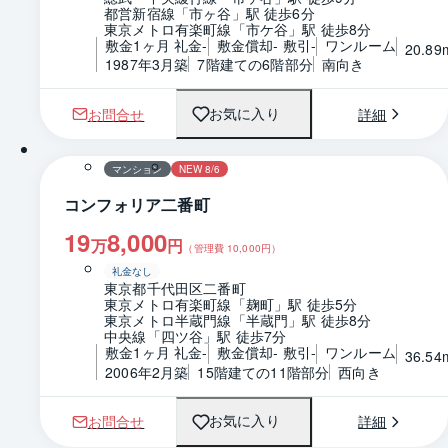
都営新宿線「市ヶ谷」駅 徒歩6分
東京メトロ有楽町線「市ケ谷」駅 徒歩8分
敷金1ヶ月 礼金-
敷金償却- 敷引-
ワンルーム
20.89
1987年3月築
7階建ての6階部分
南向き
お問合せ
詳細
お気に入り
1 / 0
間取り
マンション
NEW 8/6
コンフォリア二番町
19
8,000
万
円
（管理費
10,000
円）
礼金なし
東京都千代田区二番町
東京メトロ有楽町線「麹町」駅 徒歩5分
東京メトロ半蔵門線「半蔵門」駅 徒歩8分
中央線「四ツ谷」駅 徒歩7分
敷金1ヶ月 礼金-
敷金償却- 敷引-
ワンルーム
36.54
2006年2月築
15階建ての11階部分
西向き
お問合せ
詳細
お気に入り
1 / 0
間取り