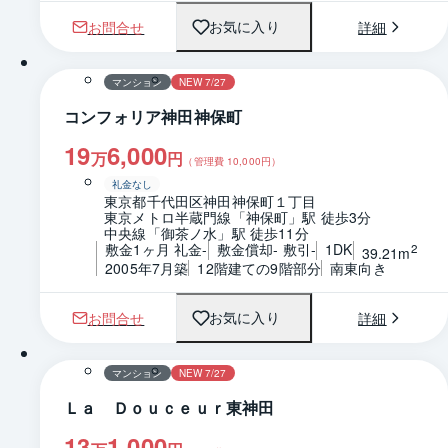
お問合せ
詳細
お気に入り
1 / 0
間取り
マンション
NEW 7/27
コンフォリア神田神保町
19
6,000
万
円
（管理費
10,000
円）
礼金なし
東京都千代田区神田神保町１丁目
東京メトロ半蔵門線「神保町」駅 徒歩3分
中央線「御茶ノ水」駅 徒歩11分
敷金1ヶ月 礼金-
敷金償却- 敷引-
1DK
2
39.21m
2005年7月築
12階建ての9階部分
南東向き
お問合せ
詳細
お気に入り
1 / 0
間取り
マンション
NEW 7/27
Ｌａ Ｄｏｕｃｅｕｒ東神田
13
1,000