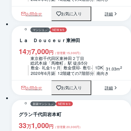
お問合せ
詳細
お気に入り
1 / 0
間取り
マンション
NEW 8/5
Ｌａ Ｄｏｕｃｅｕｒ東神田
14
7,000
万
円
（管理費
15,000
円）
東京都千代田区東神田２丁目
総武本線「馬喰町」駅 徒歩5分
敷金- 礼金1ヶ月
敷金償却- 敷引-
1DK
2
31.03m
2020年6月築
12階建ての7階部分
南向き
お問合せ
詳細
お気に入り
1 / 0
間取り
新築マンション
NEW 8/3
グラン千代田岩本町
33
1,000
万
円
（管理費
20,000
円）