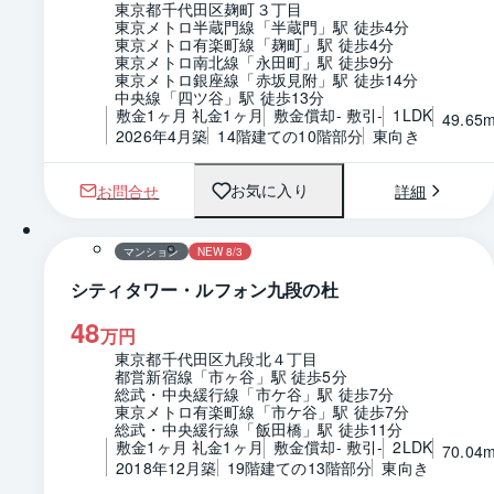
東京都千代田区麹町３丁目
東京メトロ半蔵門線「半蔵門」駅 徒歩4分
東京メトロ有楽町線「麹町」駅 徒歩4分
東京メトロ南北線「永田町」駅 徒歩9分
東京メトロ銀座線「赤坂見附」駅 徒歩14分
中央線「四ツ谷」駅 徒歩13分
敷金1ヶ月 礼金1ヶ月
敷金償却- 敷引-
1LDK
49.65
2026年4月築
14階建ての10階部分
東向き
お問合せ
詳細
お気に入り
1 / 0
間取り
マンション
NEW 8/3
シティタワー・ルフォン九段の杜
48
万円
東京都千代田区九段北４丁目
都営新宿線「市ヶ谷」駅 徒歩5分
総武・中央緩行線「市ケ谷」駅 徒歩7分
東京メトロ有楽町線「市ケ谷」駅 徒歩7分
総武・中央緩行線「飯田橋」駅 徒歩11分
敷金1ヶ月 礼金1ヶ月
敷金償却- 敷引-
2LDK
70.04
2018年12月築
19階建ての13階部分
東向き