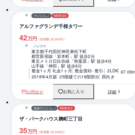
1 / 0
間取り
マンション
NEW 8/3
アルファグランデ千桜タワー
42
万円
（管理費
20,000
円）
パノラマ
東京都千代田区神田東松下町
都営新宿線「岩本町」駅 徒歩2分
東京メトロ日比谷線「秋葉原」駅 徒歩4分
山手線「神田」駅 徒歩6分
敷金1ヶ月 礼金1ヶ月
敷金償却- 敷引-
2LDK
67.09
2018年4月築
25階建ての18階部分
西向き
お問合せ
詳細
お気に入り
1 / 0
間取り
新築マンション
NEW 8/3
ザ・パークハウス麹町三丁目
35
万円
（管理費
20,000
円）