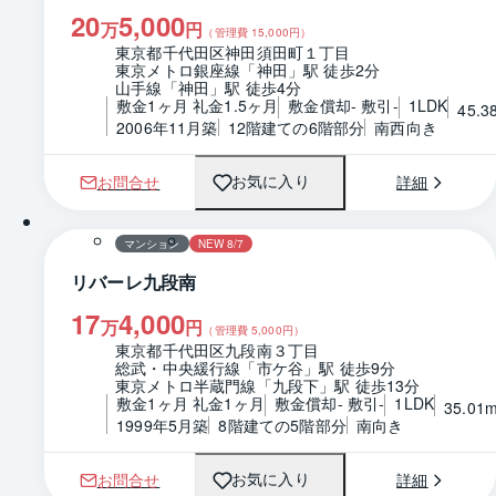
20
5,000
万
円
（管理費
15,000
円）
東京都千代田区神田須田町１丁目
東京メトロ銀座線「神田」駅 徒歩2分
山手線「神田」駅 徒歩4分
敷金1ヶ月 礼金1.5ヶ月
敷金償却- 敷引-
1LDK
45.3
2006年11月築
12階建ての6階部分
南西向き
お問合せ
詳細
お気に入り
1 / 0
間取り
マンション
NEW 8/7
リバーレ九段南
17
4,000
万
円
（管理費
5,000
円）
東京都千代田区九段南３丁目
総武・中央緩行線「市ケ谷」駅 徒歩9分
東京メトロ半蔵門線「九段下」駅 徒歩13分
敷金1ヶ月 礼金1ヶ月
敷金償却- 敷引-
1LDK
35.01
1999年5月築
8階建ての5階部分
南向き
お問合せ
詳細
お気に入り
1 / 0
間取り