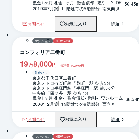
敷金1ヶ月 礼金1ヶ月
敷金償却- 敷引-
2LDK
56.45
2019年7月築
11階建ての5階部分
南東向き
お問合せ
詳細
お気に入り
1 / 0
間取り
マンション
NEW 7/30
コンフォリア二番町
19
8,000
万
円
（管理費
10,000
円）
礼金なし
東京都千代田区二番町
東京メトロ有楽町線「麹町」駅 徒歩5分
東京メトロ半蔵門線「半蔵門」駅 徒歩8分
中央線「四ツ谷」駅 徒歩7分
敷金1ヶ月 礼金-
敷金償却- 敷引-
ワンルーム
36.54
2006年2月築
15階建ての6階部分
西向き
お問合せ
詳細
お気に入り
1 / 0
間取り
マンション
NEW 7/30