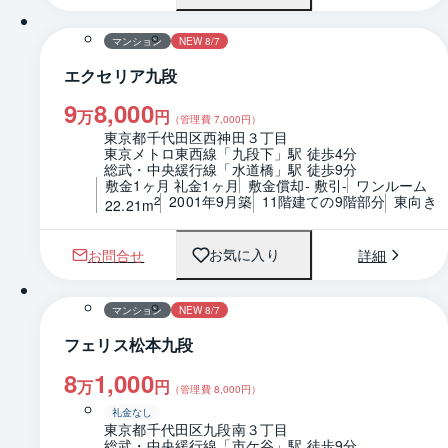
マンション
NEW 8/7
エクセリア九段
9
8,000
万
円
（管理費
7,000
円）
東京都千代田区西神田３丁目
東京メトロ東西線「九段下」駅 徒歩4分
総武・中央緩行線「水道橋」駅 徒歩9分
敷金1ヶ月 礼金1ヶ月
敷金償却- 敷引-
ワンルーム
2001年9月築
11階建ての9階部分
東向き
2
22.21m
お問合せ
詳細
お気に入り
1 / 0
マンション
NEW 8/7
フェリス松本九段
8
1,000
万
円
（管理費
8,000
円）
礼金なし
東京都千代田区九段南３丁目
総武・中央緩行線「市ケ谷」駅 徒歩9分