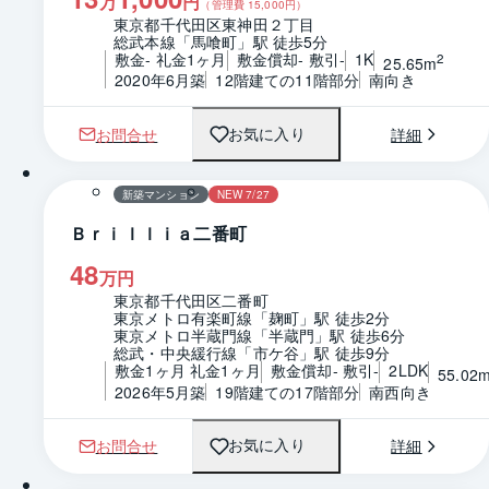
万
円
（管理費
15,000
円）
東京都千代田区東神田２丁目
総武本線「馬喰町」駅 徒歩5分
敷金- 礼金1ヶ月
敷金償却- 敷引-
1K
2
25.65m
2020年6月築
12階建ての11階部分
南向き
お問合せ
詳細
お気に入り
1 / 0
間取り
新築マンション
NEW 7/27
Ｂｒｉｌｌｉａ二番町
48
万円
東京都千代田区二番町
東京メトロ有楽町線「麹町」駅 徒歩2分
東京メトロ半蔵門線「半蔵門」駅 徒歩6分
総武・中央緩行線「市ケ谷」駅 徒歩9分
敷金1ヶ月 礼金1ヶ月
敷金償却- 敷引-
2LDK
55.02
2026年5月築
19階建ての17階部分
南西向き
お問合せ
詳細
お気に入り
1 / 0
間取り