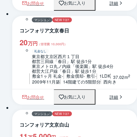
お問合せ
詳細
お気に入り
1 / 0
間取り
マンション
NEW 7/27
コンフォリア文京春日
20
万円
（管理費
10,000
円）
礼金なし
東京都文京区西片１丁目
都営三田線「春日」駅 徒歩1分
東京メトロ丸ノ内線「後楽園」駅 徒歩4分
都営大江戸線「春日」駅 徒歩1分
敷金1ヶ月 礼金-
敷金償却- 敷引-
1LDK
2
37.02m
2009年11月築
14階建ての5階部分
西向き
お問合せ
詳細
お気に入り
1 / 0
間取り
マンション
NEW 7/27
コンフォリア文京白山
11
5,000