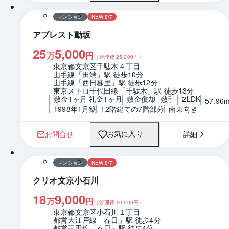
マンション
NEW 8/7
アブレスト動坂
25
5,000
万
円
（管理費
25,000
円）
東京都文京区千駄木４丁目
山手線「田端」駅 徒歩10分
山手線「西日暮里」駅 徒歩12分
東京メトロ千代田線「千駄木」駅 徒歩13分
敷金1ヶ月 礼金1ヶ月
敷金償却- 敷引-
2LDK
57.96
1998年1月築
12階建ての7階部分
南東向き
お問合せ
詳細
お気に入り
1 / 0
間取り
マンション
NEW 8/7
クリオ文京小石川
18
9,000
万
円
（管理費
10,000
円）
東京都文京区小石川１丁目
都営大江戸線「春日」駅 徒歩4分
都営三田線「春日」駅 徒歩4分