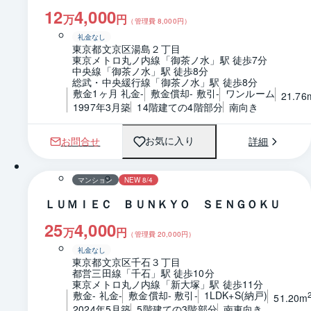
12
4,000
万
円
（管理費
8,000
円）
礼金なし
東京都文京区湯島２丁目
東京メトロ丸ノ内線「御茶ノ水」駅 徒歩7分
中央線「御茶ノ水」駅 徒歩8分
総武・中央緩行線「御茶ノ水」駅 徒歩8分
敷金1ヶ月 礼金-
敷金償却- 敷引-
ワンルーム
21.76
1997年3月築
14階建ての4階部分
南向き
お問合せ
詳細
お気に入り
1 / 0
間取り
マンション
NEW 8/4
ＬＵＭＩＥＣ ＢＵＮＫＹＯ ＳＥＮＧＯＫＵ
25
4,000
万
円
（管理費
20,000
円）
礼金なし
東京都文京区千石３丁目
都営三田線「千石」駅 徒歩10分
東京メトロ丸ノ内線「新大塚」駅 徒歩11分
敷金- 礼金-
敷金償却- 敷引-
1LDK+S(納戸)
51.20m
2024年5月築
5階建ての3階部分
南東向き