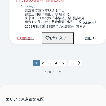
万
円
（管理費
6,000
円）
礼金なし
東京都文京区本駒込１丁目
都営三田線「白山」駅 徒歩3分
東京メトロ南北線「本駒込」駅 徒歩5分
敷金1ヶ月 礼金-
敷金償却- 敷引-
1K
2
23.04m
2006年8月築
6階建ての4階部分
東向き
お問合せ
詳細
お気に入り
1
2
3
4
5
...
6
1
-
30
/
156
件
エリア：
東京都文京区 