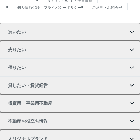
サイトについて・免責事項
個人情報保護・プライバシーポリシー
ご意見・お問合せ
買いたい
売りたい
買いたいTOP
借りたい
マンションの購入
売りたいTOP
貸したい・賃貸経営
新築・分譲マンションの購入
マンションの売却・査定
借りたいTOP
投資用・事業用不動産
中古マンションの購入
一戸建ての売却・査定
物件を借りる
貸したいTOP
不動産お役立ち情報
一戸建ての購入
土地の売却・査定
オフィス・店舗の賃貸
無料賃料査定
投資用・事業用不動産TOP
オリジナルブランド