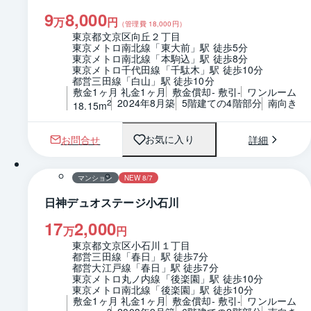
9
8,000
万
円
（管理費
18,000
円）
東京都文京区向丘２丁目
東京メトロ南北線「東大前」駅 徒歩5分
東京メトロ南北線「本駒込」駅 徒歩8分
東京メトロ千代田線「千駄木」駅 徒歩10分
都営三田線「白山」駅 徒歩10分
敷金1ヶ月 礼金1ヶ月
敷金償却- 敷引-
ワンルーム
2024年8月築
5階建ての4階部分
南向き
2
18.15m
お問合せ
詳細
お気に入り
1 / 0
間取り
マンション
NEW 8/7
日神デュオステージ小石川
17
2,000
万
円
東京都文京区小石川１丁目
都営三田線「春日」駅 徒歩7分
都営大江戸線「春日」駅 徒歩7分
東京メトロ丸ノ内線「後楽園」駅 徒歩10分
東京メトロ南北線「後楽園」駅 徒歩10分
敷金1ヶ月 礼金1ヶ月
敷金償却- 敷引-
ワンルーム
2