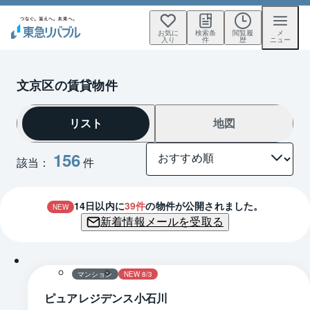
お気に
検索条
閲覧履
メ
入り
件
歴
ニュー
文京区の賃貸物件
リスト
地図
156
該当：
件
14
日以内に
39
件
の物件が公開されました。
NEW
新着情報メールを受取る
1 / 0
間取り
マンション
NEW 8/3
ピュアレジデンス小石川