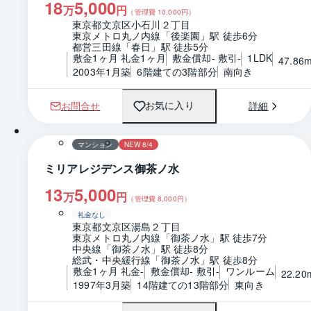
18
5,000
万
円
（管理費
10,000
円）
東京都文京区小石川２丁目
東京メトロ丸ノ内線「後楽園」駅 徒歩6分
都営三田線「春日」駅 徒歩5分
敷金1ヶ月 礼金1ヶ月
敷金償却- 敷引-
1LDK
47.86
2003年1月築
6階建ての3階部分
南向き
お問合せ
詳細
お気に入り
1 / 0
間取り
マンション
NEW 8/4
ミリアレジデンス御茶ノ水
13
5,000
万
円
（管理費
8,000
円）
礼金なし
東京都文京区湯島２丁目
東京メトロ丸ノ内線「御茶ノ水」駅 徒歩7分
中央線「御茶ノ水」駅 徒歩8分
総武・中央緩行線「御茶ノ水」駅 徒歩8分
敷金1ヶ月 礼金-
敷金償却- 敷引-
ワンルーム
22.20
1997年3月築
14階建ての13階部分
東向き