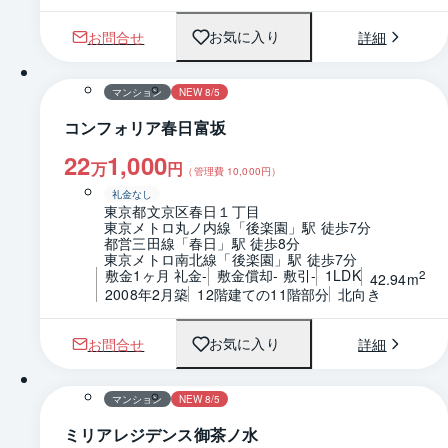
お問合せ
詳細
お気に入り
1 / 0
間取り
マンション
NEW 8/5
コンフォリア春日富坂
22
1,000
万
円
（管理費
10,000
円）
礼金なし
東京都文京区春日１丁目
東京メトロ丸ノ内線「後楽園」駅 徒歩7分
都営三田線「春日」駅 徒歩8分
東京メトロ南北線「後楽園」駅 徒歩7分
敷金1ヶ月 礼金-
敷金償却- 敷引-
1LDK
2
42.94m
2008年2月築
12階建ての11階部分
北向き
お問合せ
詳細
お気に入り
1 / 0
間取り
マンション
NEW 8/5
ミリアレジデンス御茶ノ水