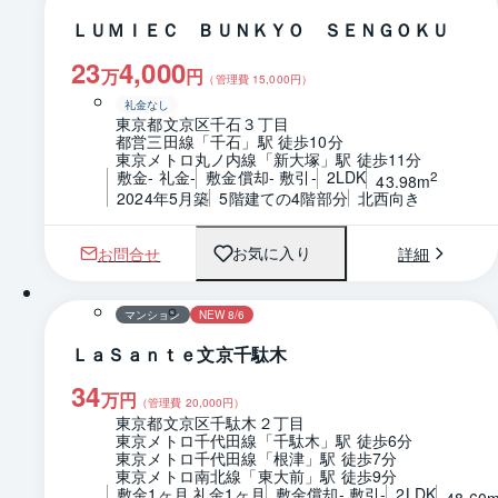
ＬＵＭＩＥＣ ＢＵＮＫＹＯ ＳＥＮＧＯＫＵ
23
4,000
万
円
（管理費
15,000
円）
礼金なし
東京都文京区千石３丁目
都営三田線「千石」駅 徒歩10分
東京メトロ丸ノ内線「新大塚」駅 徒歩11分
敷金- 礼金-
敷金償却- 敷引-
2LDK
2
43.98m
2024年5月築
5階建ての4階部分
北西向き
お問合せ
詳細
お気に入り
1 / 0
間取り
マンション
NEW 8/6
ＬａＳａｎｔｅ文京千駄木
34
万円
（管理費
20,000
円）
東京都文京区千駄木２丁目
東京メトロ千代田線「千駄木」駅 徒歩6分
東京メトロ千代田線「根津」駅 徒歩7分
東京メトロ南北線「東大前」駅 徒歩9分
敷金1ヶ月 礼金1ヶ月
敷金償却- 敷引-
2LDK
48.60