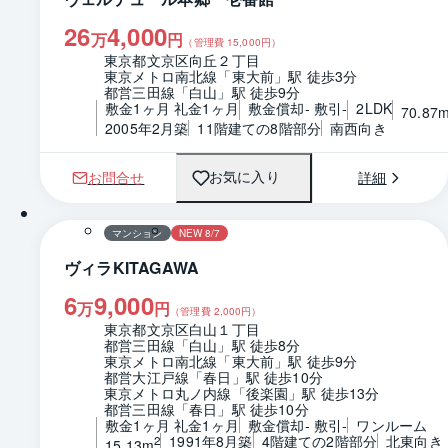
26
4,000
万
円
（管理費
15,000
円）
東京都文京区向丘２丁目
東京メトロ南北線「東大前」駅 徒歩3分
都営三田線「白山」駅 徒歩9分
敷金1ヶ月 礼金1ヶ月
敷金償却- 敷引-
2LDK
70.87
2005年2月築
11階建ての8階部分
南西向き
お問合せ
詳細
お気に入り
1 / 0
間取り
マンション
NEW 8/7
ヴィラKITAGAWA
6
9,000
万
円
（管理費
2,000
円）
東京都文京区白山１丁目
都営三田線「白山」駅 徒歩8分
東京メトロ南北線「東大前」駅 徒歩9分
都営大江戸線「春日」駅 徒歩10分
東京メトロ丸ノ内線「後楽園」駅 徒歩13分
都営三田線「春日」駅 徒歩10分
敷金1ヶ月 礼金1ヶ月
敷金償却- 敷引-
ワンルーム
1991年8月築
4階建ての2階部分
北東向き
2
15.13m