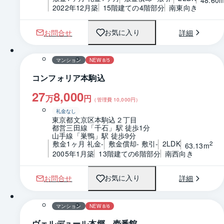
2022年12月築
15階建ての4階部分
南東向き
お問合せ
詳細
お気に入り
1 / 0
間取り
マンション
NEW 8/5
コンフォリア本駒込
27
8,000
万
円
（管理費
10,000
円）
礼金なし
東京都文京区本駒込２丁目
都営三田線「千石」駅 徒歩1分
山手線「巣鴨」駅 徒歩9分
敷金1ヶ月 礼金-
敷金償却- 敷引-
2LDK
2
63.13m
2005年1月築
13階建ての6階部分
南西向き
お問合せ
詳細
お気に入り
1 / 0
間取り
マンション
NEW 8/6
ヴェルデュール本郷 壱番館