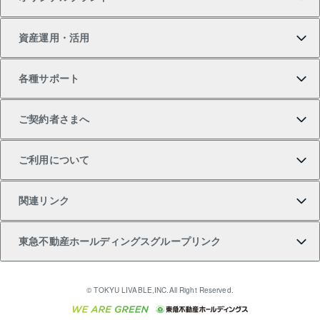
新築一戸建ての購入
スピードAI査定
借りるときの流れ
マンション賃料データ
投資用不動産
不動産お役立ち情報
資産運用・活用
中古一戸建ての購入
不動産売却について
借りるガイド
賃貸管理プラン
事業用不動産
不動産AIアドバイザー Tellus Talk
当社売主リノベーションマンション
各種サポート
一棟リノベーションマンション L`GENTE（ルジェン
土地の購入
不動産査定について
リロケーションについて
マンション投資
マンションライブラリー
等価交換事業
テ）
ご契約者さまへ
不動産購入の流れ
売却サービス
貸すときの流れ
投資用マンション
人気マンションランキング
区分リノベーションマンション Lideas（リディアス）
不動産M&A
シニア向けサポート
ご利用について
投資用一棟レジデンスWELL SQUARE（ウェルスクエ
注目キーワード物件特集
不動産売却の流れ
貸すガイド
マンション一棟
暮らしに役立つ不動産メディア 「Lnote」
アセットマネジメント・出資
相続サポート
ご契約者さまサポートメニュー
ア）
関連リンク
購入ガイド
不動産買換えの流れ
アパート経営
不動産相場・不動産価格情報
不動産小口投資 LEGACIA（レガシア）
リフォームサポート
ご紹介・再契約特典
本人確認に関するお客様へのお願い
東急不動産ホールディングスグループリンク
売却ガイド
アパート投資用物件
不動産売却FAQ
入居者様専用-各種ご案内（賃貸）
金融商品取引について
すまいValue
多言語対応
English
繁体中文
簡体中文
これからご結婚される方に東急百貨店のブライダルク
© TOKYU LIVABLE,INC.All Right Reserved.
収益物件
不動産コラム・ニュース
東急こすもす会「こすもすWeb」
東急リバブル ソーシャルメディアポリシー
東急不動産
ラブ