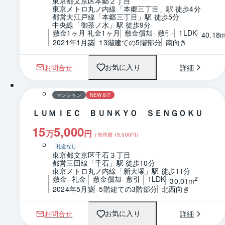
東京都文京区本郷２丁目
東京メトロ丸ノ内線「本郷三丁目」駅 徒歩4分
都営大江戸線「本郷三丁目」駅 徒歩5分
中央線「御茶ノ水」駅 徒歩9分
敷金1ヶ月 礼金1ヶ月
敷金償却- 敷引-
1LDK
40.18
2021年1月築
13階建ての5階部分
南向き
お問合せ
詳細
お気に入り
1 / 0
間取り
マンション
NEW 8/7
ＬＵＭＩＥＣ ＢＵＮＫＹＯ ＳＥＮＧＯＫＵ
15
5,000
万
円
（管理費
15,000
円）
礼金なし
東京都文京区千石３丁目
都営三田線「千石」駅 徒歩10分
東京メトロ丸ノ内線「新大塚」駅 徒歩11分
敷金- 礼金-
敷金償却- 敷引-
1LDK
2
30.01m
2024年5月築
5階建ての3階部分
北西向き
お問合せ
詳細
お気に入り
1 / 0
間取り