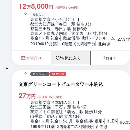
12
5,000
万
円
（管理費
6,000
円）
礼金なし
東京都文京区小石川２丁目
都営大江戸線「春日」駅 徒歩3分
都営三田線「春日」駅 徒歩3分
東京メトロ丸ノ内線「後楽園」駅 徒歩4分
敷金1ヶ月 礼金-
敷金償却- 敷引-
ワンルーム
27.91
2019年12月築
10階建ての2階部分
北向き
お問合せ
詳細
お気に入り
1 / 0
間取り
マンション
NEW 8/3
文京グリーンコートビュータワー本駒込
27
万円
（管理費
15,000
円）
東京都文京区本駒込２丁目
都営三田線「千石」駅 徒歩4分
東京メトロ南北線「駒込」駅 徒歩11分
山手線「駒込」駅 徒歩13分
敷金1ヶ月 礼金1.5ヶ月
敷金償却- 敷引-
1LDK
66.3
1998年1月築
22階建ての3階部分
西向き