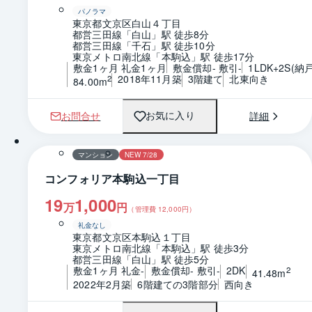
パノラマ
東京都文京区白山４丁目
都営三田線「白山」駅 徒歩8分
都営三田線「千石」駅 徒歩10分
東京メトロ南北線「本駒込」駅 徒歩17分
敷金1ヶ月 礼金1ヶ月
敷金償却- 敷引-
1LDK+2S(納戸
2018年11月築
3階建て
北東向き
2
84.00m
お問合せ
詳細
お気に入り
1 / 0
間取り
マンション
NEW 7/28
コンフォリア本駒込一丁目
19
1,000
万
円
（管理費
12,000
円）
礼金なし
東京都文京区本駒込１丁目
東京メトロ南北線「本駒込」駅 徒歩3分
都営三田線「白山」駅 徒歩5分
敷金1ヶ月 礼金-
敷金償却- 敷引-
2DK
2
41.48m
2022年2月築
6階建ての3階部分
西向き