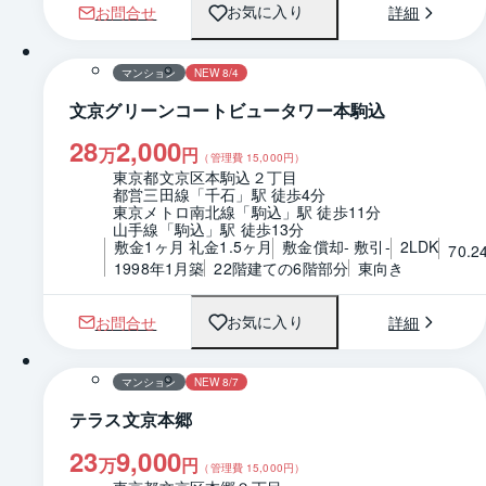
お問合せ
詳細
お気に入り
1 / 0
間取り
マンション
NEW 8/4
文京グリーンコートビュータワー本駒込
28
2,000
万
円
（管理費
15,000
円）
東京都文京区本駒込２丁目
都営三田線「千石」駅 徒歩4分
東京メトロ南北線「駒込」駅 徒歩11分
山手線「駒込」駅 徒歩13分
敷金1ヶ月 礼金1.5ヶ月
敷金償却- 敷引-
2LDK
70.2
1998年1月築
22階建ての6階部分
東向き
お問合せ
詳細
お気に入り
1 / 0
間取り
マンション
NEW 8/7
テラス文京本郷
23
9,000
万
円
（管理費
15,000
円）