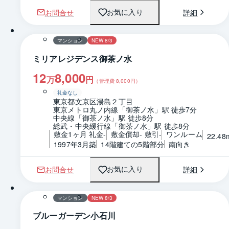
お問合せ
詳細
お気に入り
1 / 0
間取り
マンション
NEW 8/3
ミリアレジデンス御茶ノ水
12
8,000
万
円
（管理費
8,000
円）
礼金なし
東京都文京区湯島２丁目
東京メトロ丸ノ内線「御茶ノ水」駅 徒歩7分
中央線「御茶ノ水」駅 徒歩8分
総武・中央緩行線「御茶ノ水」駅 徒歩8分
敷金1ヶ月 礼金-
敷金償却- 敷引-
ワンルーム
22.48
1997年3月築
14階建ての5階部分
南向き
お問合せ
詳細
お気に入り
1 / 0
間取り
マンション
NEW 8/3
ブルーガーデン小石川