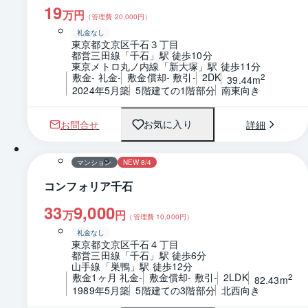
19
万円
（管理費
20,000
円）
礼金なし
東京都文京区千石３丁目
都営三田線「千石」駅 徒歩10分
東京メトロ丸ノ内線「新大塚」駅 徒歩11分
敷金- 礼金-
敷金償却- 敷引-
2DK
2
39.44m
2024年5月築
5階建ての1階部分
南東向き
お問合せ
詳細
お気に入り
1 / 0
間取り
マンション
NEW 8/4
コンフォリア千石
33
9,000
万
円
（管理費
10,000
円）
礼金なし
東京都文京区千石４丁目
都営三田線「千石」駅 徒歩6分
山手線「巣鴨」駅 徒歩12分
敷金1ヶ月 礼金-
敷金償却- 敷引-
2LDK
2
82.43m
1989年5月築
5階建ての3階部分
北西向き