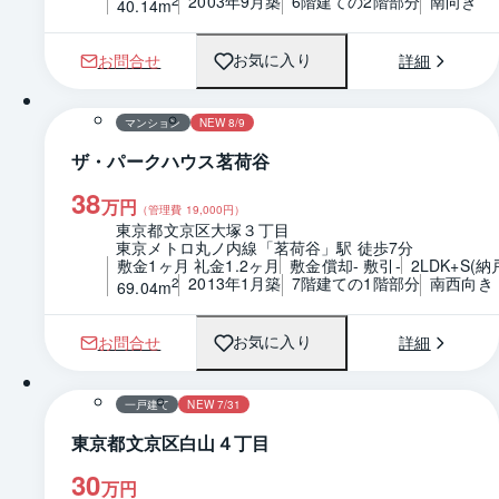
2003年9月築
6階建ての2階部分
南向き
40.14m
お問合せ
詳細
お気に入り
1 / 0
間取り
マンション
NEW 8/9
ザ・パークハウス茗荷谷
38
万円
（管理費
19,000
円）
東京都文京区大塚３丁目
東京メトロ丸ノ内線「茗荷谷」駅 徒歩7分
敷金1ヶ月 礼金1.2ヶ月
敷金償却- 敷引-
2LDK+S(納
2013年1月築
7階建ての1階部分
南西向き
2
69.04m
お問合せ
詳細
お気に入り
1 / 0
間取り
一戸建て
NEW 7/31
東京都文京区白山４丁目
30
万円