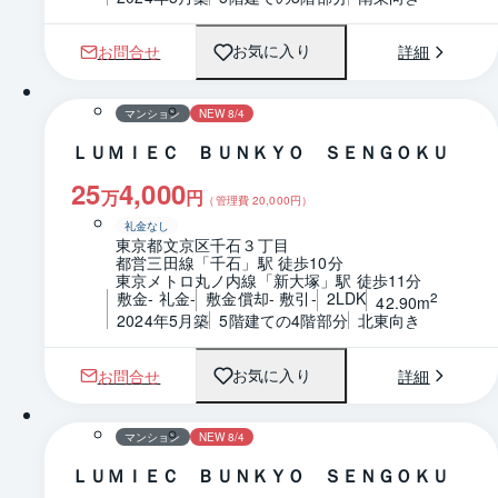
お問合せ
詳細
お気に入り
1 / 0
間取り
マンション
NEW 8/4
ＬＵＭＩＥＣ ＢＵＮＫＹＯ ＳＥＮＧＯＫＵ
25
4,000
万
円
（管理費
20,000
円）
礼金なし
東京都文京区千石３丁目
都営三田線「千石」駅 徒歩10分
東京メトロ丸ノ内線「新大塚」駅 徒歩11分
敷金- 礼金-
敷金償却- 敷引-
2LDK
2
42.90m
2024年5月築
5階建ての4階部分
北東向き
お問合せ
詳細
お気に入り
1 / 0
間取り
マンション
NEW 8/4
ＬＵＭＩＥＣ ＢＵＮＫＹＯ ＳＥＮＧＯＫＵ