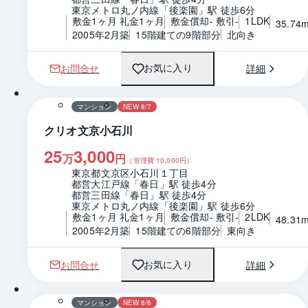
東京メトロ丸ノ内線「後楽園」駅 徒歩6分
敷金1ヶ月 礼金1ヶ月
敷金償却- 敷引-
1LDK
35.74
2005年2月築
15階建ての9階部分
北向き
お問合せ
詳細
お気に入り
1 / 0
間取り
マンション
NEW 8/7
クリオ文京小石川
25
3,000
万
円
（管理費
10,000
円）
東京都文京区小石川１丁目
都営大江戸線「春日」駅 徒歩4分
都営三田線「春日」駅 徒歩4分
東京メトロ丸ノ内線「後楽園」駅 徒歩6分
敷金1ヶ月 礼金1ヶ月
敷金償却- 敷引-
2LDK
48.31
2005年2月築
15階建ての6階部分
東向き
お問合せ
詳細
お気に入り
1 / 0
間取り
マンション
NEW 8/6