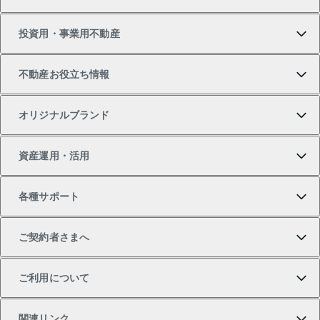
新築・分譲マンションの購入
マンションの売却・査定
借りたいTOP
投資用・事業用不動産
中古マンションの購入
一戸建ての売却・査定
物件を借りる
貸したいTOP
不動産お役立ち情報
一戸建ての購入
土地の売却・査定
オフィス・店舗の賃貸
無料賃料査定
投資用・事業用不動産TOP
オリジナルブランド
新築一戸建ての購入
スピードAI査定
借りるときの流れ
マンション賃料データ
投資用不動産
不動産お役立ち情報
資産運用・活用
中古一戸建ての購入
不動産売却について
借りるガイド
賃貸管理プラン
事業用不動産
不動産AIアドバイザー Tellus Talk
当社売主リノベーションマンション
各種サポート
一棟リノベーションマンション L`GENTE（ルジェン
土地の購入
不動産査定について
リロケーションについて
マンション投資
マンションライブラリー
等価交換事業
テ）
ご契約者さまへ
不動産購入の流れ
売却サービス
貸すときの流れ
投資用マンション
人気マンションランキング
区分リノベーションマンション Lideas（リディアス）
不動産M&A
シニア向けサポート
ご利用について
投資用一棟レジデンスWELL SQUARE（ウェルスクエ
注目キーワード物件特集
不動産売却の流れ
貸すガイド
マンション一棟
暮らしに役立つ不動産メディア 「Lnote」
アセットマネジメント・出資
相続サポート
ご契約者さまサポートメニュー
ア）
関連リンク