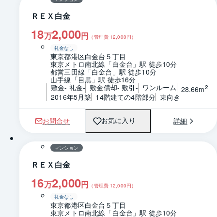
ＲＥＸ白金
18
2,000
万
円
（管理費
12,000
円）
礼金なし
東京都港区白金台５丁目
東京メトロ南北線「白金台」駅 徒歩10分
都営三田線「白金台」駅 徒歩10分
山手線「目黒」駅 徒歩16分
敷金- 礼金-
敷金償却- 敷引-
ワンルーム
2
28.66m
2016年5月築
14階建ての4階部分
東向き
お問合せ
詳細
お気に入り
1 / 0
間取り
マンション
ＲＥＸ白金
16
2,000
万
円
（管理費
12,000
円）
礼金なし
東京都港区白金台５丁目
東京メトロ南北線「白金台」駅 徒歩10分