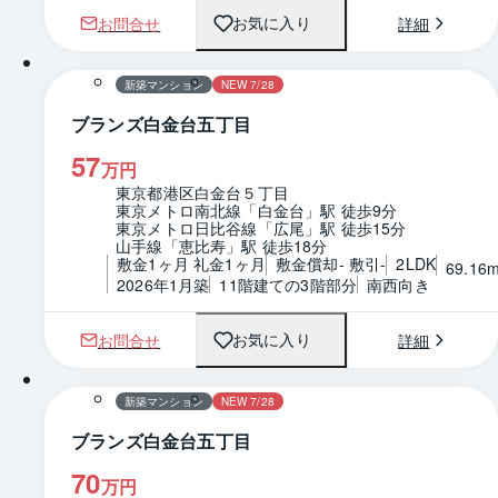
お問合せ
詳細
お気に入り
1 / 0
間取り
新築マンション
NEW 7/28
ブランズ白金台五丁目
57
万円
東京都港区白金台５丁目
東京メトロ南北線「白金台」駅 徒歩9分
東京メトロ日比谷線「広尾」駅 徒歩15分
山手線「恵比寿」駅 徒歩18分
敷金1ヶ月 礼金1ヶ月
敷金償却- 敷引-
2LDK
69.16
2026年1月築
11階建ての3階部分
南西向き
お問合せ
詳細
お気に入り
1 / 0
間取り
新築マンション
NEW 7/28
ブランズ白金台五丁目
70
万円