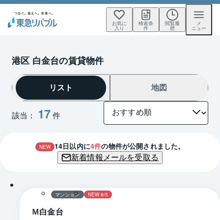
お気に
検索条
閲覧履
メ
入り
件
歴
ニュー
港区 白金台の賃貸物件
リスト
地図
17
該当：
件
14
日以内に
4
件
の物件が公開されました。
NEW
新着情報メールを受取る
1 / 0
間取り
マンション
NEW 8/5
Ｍ白金台