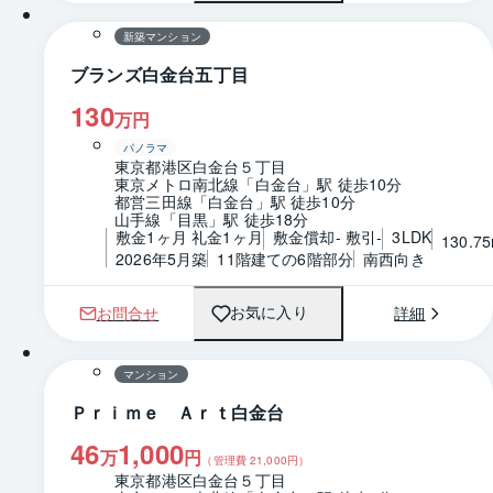
新築マンション
ブランズ白金台五丁目
130
万円
パノラマ
東京都港区白金台５丁目
東京メトロ南北線「白金台」駅 徒歩10分
都営三田線「白金台」駅 徒歩10分
山手線「目黒」駅 徒歩18分
敷金1ヶ月 礼金1ヶ月
敷金償却- 敷引-
3LDK
130.7
2026年5月築
11階建ての6階部分
南西向き
お問合せ
詳細
お気に入り
1 / 0
間取り
マンション
Ｐｒｉｍｅ Ａｒｔ白金台
46
1,000
万
円
（管理費
21,000
円）
東京都港区白金台５丁目