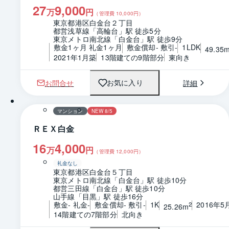
27
9,000
万
円
（管理費
10,000
円）
東京都港区白金台２丁目
都営浅草線「高輪台」駅 徒歩5分
東京メトロ南北線「白金台」駅 徒歩9分
敷金1ヶ月 礼金1ヶ月
敷金償却- 敷引-
1LDK
49.35
2021年1月築
13階建ての9階部分
東向き
お問合せ
詳細
お気に入り
1 / 0
間取り
マンション
NEW 8/5
ＲＥＸ白金
16
4,000
万
円
（管理費
12,000
円）
礼金なし
東京都港区白金台５丁目
東京メトロ南北線「白金台」駅 徒歩10分
都営三田線「白金台」駅 徒歩10分
山手線「目黒」駅 徒歩16分
敷金- 礼金-
敷金償却- 敷引-
1K
2016年5
2
25.26m
14階建ての7階部分
北向き