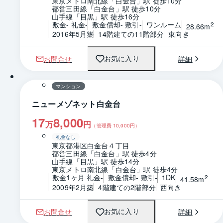
東京メトロ南北線「白金台」駅 徒歩10分
都営三田線「白金台」駅 徒歩10分
山手線「目黒」駅 徒歩16分
敷金- 礼金-
敷金償却- 敷引-
ワンルーム
2
28.66m
2016年5月築
14階建ての11階部分
東向き
お問合せ
詳細
お気に入り
1 / 0
間取り
マンション
ニューメゾネット白金台
17
8,000
万
円
（管理費
10,000
円）
礼金なし
東京都港区白金台４丁目
都営三田線「白金台」駅 徒歩4分
山手線「目黒」駅 徒歩14分
東京メトロ南北線「白金台」駅 徒歩4分
敷金1ヶ月 礼金-
敷金償却- 敷引-
1DK
2
41.58m
2009年2月築
4階建ての2階部分
西向き
お問合せ
詳細
お気に入り
1 / 0
間取り