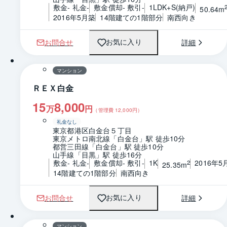
敷金- 礼金-
敷金償却- 敷引-
1LDK+S(納戸)
50.64m
2016年5月築
14階建ての1階部分
南西向き
お問合せ
詳細
お気に入り
1 / 0
間取り
マンション
ＲＥＸ白金
15
8,000
万
円
（管理費
12,000
円）
礼金なし
東京都港区白金台５丁目
東京メトロ南北線「白金台」駅 徒歩10分
都営三田線「白金台」駅 徒歩10分
山手線「目黒」駅 徒歩16分
敷金- 礼金-
敷金償却- 敷引-
1K
2016年5
2
25.35m
14階建ての1階部分
南西向き
お問合せ
詳細
お気に入り
1 / 0
間取り
マンション