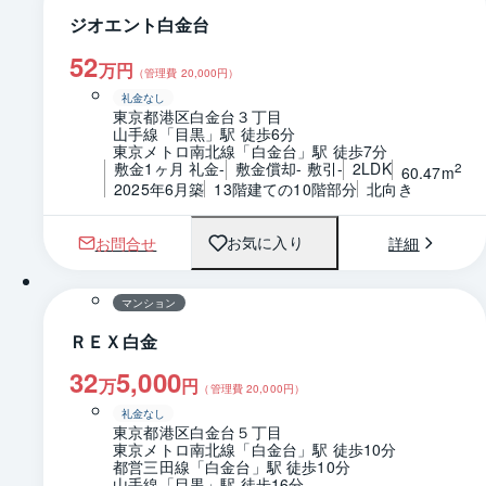
ジオエント白金台
52
万円
（管理費
20,000
円）
礼金なし
東京都港区白金台３丁目
山手線「目黒」駅 徒歩6分
東京メトロ南北線「白金台」駅 徒歩7分
敷金1ヶ月 礼金-
敷金償却- 敷引-
2LDK
2
60.47m
2025年6月築
13階建ての10階部分
北向き
お問合せ
詳細
お気に入り
1 / 0
間取り
マンション
ＲＥＸ白金
32
5,000
万
円
（管理費
20,000
円）
礼金なし
東京都港区白金台５丁目
東京メトロ南北線「白金台」駅 徒歩10分
都営三田線「白金台」駅 徒歩10分
山手線「目黒」駅 徒歩16分