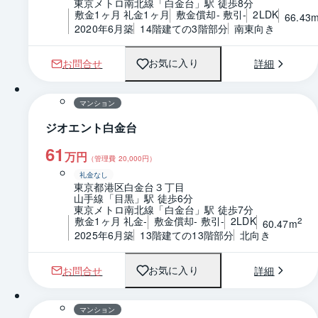
東京メトロ南北線「白金台」駅 徒歩8分
敷金1ヶ月 礼金1ヶ月
敷金償却- 敷引-
2LDK
66.43
2020年6月築
14階建ての3階部分
南東向き
お問合せ
詳細
お気に入り
1 / 0
間取り
マンション
ジオエント白金台
61
万円
（管理費
20,000
円）
礼金なし
東京都港区白金台３丁目
山手線「目黒」駅 徒歩6分
東京メトロ南北線「白金台」駅 徒歩7分
敷金1ヶ月 礼金-
敷金償却- 敷引-
2LDK
2
60.47m
2025年6月築
13階建ての13階部分
北向き
お問合せ
詳細
お気に入り
1 / 0
間取り
マンション