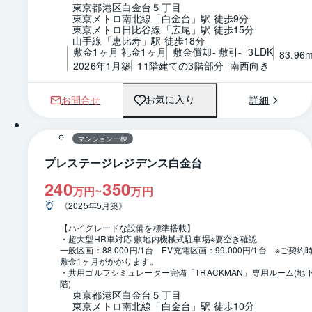
東京都港区白金台５丁目
東京メトロ南北線「白金台」駅 徒歩9分
東京メトロ日比谷線「広尾」駅 徒歩15分
山手線「恵比寿」駅 徒歩18分
敷金1ヶ月 礼金1ヶ月
敷金償却- 敷引-
3LDK
83.96
2026年1月築
11階建ての3階部分
南西向き
お問合せ
詳細
お気に入り
1 / 0
マンション一棟
プレステージレジデンス白金台
240
350
~
万円
万円
《2025年5月築》
【ハイグレードな設備を標準搭載】
・超大型HR車対応 敷地内機械式駐車場※要空き確認
一般区画：88.000円/1台　EV充電区画：99.000円/1台　※ご契約
敷金1ヶ月がかかります。
・共用ゴルフシミュレーター完備「TRACKMAN」専用ルーム(地下
階)
東京都港区白金台５丁目
東京メトロ南北線「白金台」駅 徒歩10分