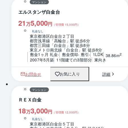
マンション
エルスタンザ白金台
21
5,000
万
円
（管理費
15,000
円）
礼金なし
東京都港区白金台２丁目
都営浅草線「高輪台」駅 徒歩6分
都営三田線「白金台」駅 徒歩8分
東京メトロ南北線「白金台」駅 徒歩8分
敷金1ヶ月 礼金-
敷金償却- 敷引-
1LDK
2
38.86m
2007年5月築
11階建ての3階部分
東向き
お問合せ
詳細
お気に入り
1 / 0
間取り
マンション
ＲＥＸ白金
18
3,000
万
円
（管理費
12,000
円）
礼金なし
東京都港区白金台５丁目