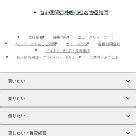
首都圏
関西
札幌
仙台
名古屋
福岡
会社情報
採用情報
ニュースリリース
ヘルプ・よくあるご質問
サイトマップ
各種お問合せ
サイトについて・免責事項
個人情報保護・プライバシーポリシー
ご意見・お問合せ
買いたい
売りたい
買いたいTOP
借りたい
マンションの購入
売りたいTOP
貸したい・賃貸経営