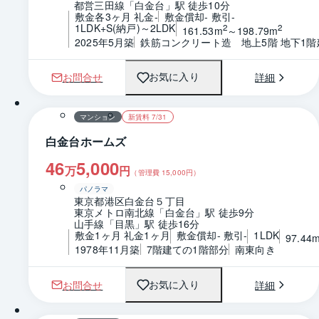
都営三田線「白金台」駅 徒歩10分
敷金各3ヶ月 礼金-
敷金償却- 敷引-
1LDK+S(納戸)～2LDK
2
2
161.53m
～198.79m
2025年5月築
鉄筋コンクリート造　地上5階 地下1階
お問合せ
詳細
お気に入り
1 / 0
間取り
マンション
新賃料 7/31
白金台ホームズ
46
5,000
万
円
（管理費
15,000
円）
パノラマ
東京都港区白金台５丁目
東京メトロ南北線「白金台」駅 徒歩9分
山手線「目黒」駅 徒歩16分
敷金1ヶ月 礼金1ヶ月
敷金償却- 敷引-
1LDK
97.44
1978年11月築
7階建ての1階部分
南東向き
お問合せ
詳細
お気に入り
1 / 0
間取り