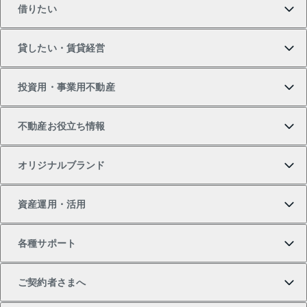
借りたい
マンションの購入
売りたいTOP
貸したい・賃貸経営
新築・分譲マンションの購入
マンションの売却・査定
借りたいTOP
投資用・事業用不動産
中古マンションの購入
一戸建ての売却・査定
物件を借りる
貸したいTOP
不動産お役立ち情報
一戸建ての購入
土地の売却・査定
オフィス・店舗の賃貸
無料賃料査定
投資用・事業用不動産TOP
オリジナルブランド
新築一戸建ての購入
スピードAI査定
借りるときの流れ
マンション賃料データ
投資用不動産
不動産お役立ち情報
資産運用・活用
中古一戸建ての購入
不動産売却について
借りるガイド
賃貸管理プラン
事業用不動産
不動産AIアドバイザー Tellus Talk
当社売主リノベーションマンション
各種サポート
一棟リノベーションマンション L`GENTE（ルジェン
土地の購入
不動産査定について
リロケーションについて
マンション投資
マンションライブラリー
等価交換事業
テ）
ご契約者さまへ
不動産購入の流れ
売却サービス
貸すときの流れ
投資用マンション
人気マンションランキング
区分リノベーションマンション Lideas（リディアス）
不動産M&A
シニア向けサポート