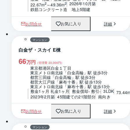
2026年10月築
2
2
22.67m
～49.36m
鉄筋コンクリート造　地上5階建
お問合せ
詳細
お気に入り
1 / 0
間取り
マンション
白金ザ・スカイ E棟
66
万円
（管理費
20,000
円）
東京都港区白金１丁目
東京メトロ南北線「白金高輪」駅 徒歩3分
都営三田線「白金高輪」駅 徒歩3分
都営大江戸線「麻布十番」駅 徒歩13分
東京メトロ南北線「麻布十番」駅 徒歩13分
敷金1ヶ月 礼金1ヶ月
敷金償却- 敷引-
3LDK
73.44
2023年2月築
45階建ての21階部分
南向き
お問合せ
詳細
お気に入り
1 / 0
間取り
マンション