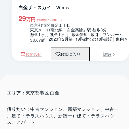
白金ザ・スカイ Ｗｅｓｔ
29
万円
（管理費
12,000
円）
東京都港区白金１丁目
東京メトロ南北線「白金高輪」駅 徒歩3分
敷金1ヶ月 礼金1ヶ月
敷金償却- 敷引-
ワンルーム
2023年2月築
19階建ての18階部分
東向き
2
38.67m
お問合せ
詳細
お気に入り
エリア：
東京都港区 白金
借りたい：
中古マンション、新築マンション、中古一
戸建て・テラスハウス、新築一戸建て・テラスハウ
ス、アパート