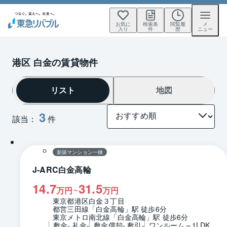
お気に
検索条
閲覧履
メ
入り
件
歴
ニュー
港区 白金の賃貸物件
リスト
地図
3
該当：
件
新築マンション一棟
J-ARC白金高輪
14.7
31.5
~
万円
万円
東京都港区白金３丁目
都営三田線「白金高輪」駅 徒歩6分
東京メトロ南北線「白金高輪」駅 徒歩6分
敷金- 礼金-
敷金償却- 敷引-
ワンルーム～1LDK