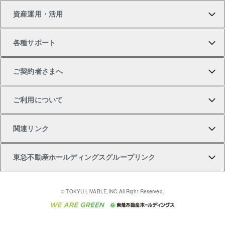
資産運用・活用
中古一戸建ての購入
不動産売却について
借りるガイド
賃貸管理プラン
事業用不動産
不動産AIアドバイザー Tellus Talk
当社売主リノベーションマンション
各種サポート
一棟リノベーションマンション L`GENTE（ルジェン
土地の購入
不動産査定について
リロケーションについて
マンション投資
マンションライブラリー
等価交換事業
テ）
ご契約者さまへ
不動産購入の流れ
売却サービス
貸すときの流れ
投資用マンション
人気マンションランキング
区分リノベーションマンション Lideas（リディアス）
不動産M&A
シニア向けサポート
ご利用について
投資用一棟レジデンスWELL SQUARE（ウェルスクエ
注目キーワード物件特集
不動産売却の流れ
貸すガイド
マンション一棟
暮らしに役立つ不動産メディア 「Lnote」
アセットマネジメント・出資
相続サポート
ご契約者さまサポートメニュー
ア）
関連リンク
購入ガイド
不動産買換えの流れ
アパート経営
不動産相場・不動産価格情報
不動産小口投資 LEGACIA（レガシア）
リフォームサポート
ご紹介・再契約特典
本人確認に関するお客様へのお願い
東急不動産ホールディングスグループリンク
売却ガイド
アパート投資用物件
不動産売却FAQ
入居者様専用-各種ご案内（賃貸）
金融商品取引について
すまいValue
多言語対応
English
繁体中文
簡体中文
これからご結婚される方に東急百貨店のブライダルク
© TOKYU LIVABLE,INC.All Right Reserved.
収益物件
不動産コラム・ニュース
東急こすもす会「こすもすWeb」
東急リバブル ソーシャルメディアポリシー
東急不動産
ラブ
ご意見・お問い合わせ（金融商品取引専用の相談・お
人材サービスのご用命は 東急リバブルスタッフ株式会
ビル購入（ビル一棟）
不動産用語集
東急コミュニティー