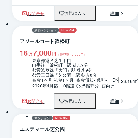
お問合せ
詳細
お気に入り
1 / 0
間取り
新築マンション
NEW 8/4
アジールコート浜松町
16
7,000
万
円
（管理費
10,000
円）
東京都港区芝１丁目
山手線「浜松町」駅 徒歩9分
都営浅草線「大門」駅 徒歩9分
都営三田線「芝公園」駅 徒歩8分
敷金1ヶ月 礼金1ヶ月
敷金償却- 敷引-
1DK
26.46m
2026年4月築
10階建ての5階部分
西向き
お問合せ
詳細
お気に入り
1 / 0
間取り
マンション
NEW 8/4
エステマール芝公園