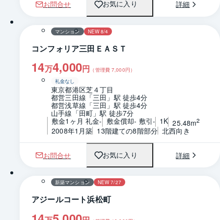
お問合せ
詳細
お気に入り
1 / 0
間取り
マンション
NEW 8/4
コンフォリア三田ＥＡＳＴ
14
4,000
万
円
（管理費
7,000
円）
礼金なし
東京都港区芝４丁目
都営三田線「三田」駅 徒歩4分
都営浅草線「三田」駅 徒歩4分
山手線「田町」駅 徒歩7分
敷金1ヶ月 礼金-
敷金償却- 敷引-
1K
2
25.48m
2008年1月築
13階建ての8階部分
北西向き
お問合せ
詳細
お気に入り
1 / 0
間取り
新築マンション
NEW 7/27
アジールコート浜松町
14
5,000
万
円