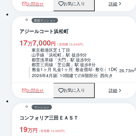
お問合せ
詳細
お気に入り
1 / 0
間取り
新築マンション
アジールコート浜松町
17
7,000
万
円
（管理費
10,000
円）
東京都港区芝１丁目
山手線「浜松町」駅 徒歩9分
都営浅草線「大門」駅 徒歩9分
都営三田線「芝公園」駅 徒歩8分
敷金1ヶ月 礼金1ヶ月
敷金償却- 敷引-
1DK
26.73m
2026年4月築
10階建ての9階部分
西向き
お問合せ
詳細
お気に入り
1 / 0
間取り
マンション
コンフォリア三田ＥＡＳＴ
19
万円
（管理費
10,000
円）