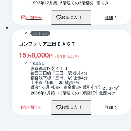
1993年12月築
5階建ての3階部分
南向き
お問合せ
詳細
お気に入り
1 / 0
間取り
マンション
コンフォリア三田ＥＡＳＴ
15
8,000
万
円
（管理費
7,000
円）
礼金なし
東京都港区芝４丁目
都営三田線「三田」駅 徒歩4分
都営浅草線「三田」駅 徒歩4分
山手線「田町」駅 徒歩7分
敷金1ヶ月 礼金-
敷金償却- 敷引-
1K
2
25.37m
2008年1月築
13階建ての10階部分
北西向き
お問合せ
詳細
お気に入り