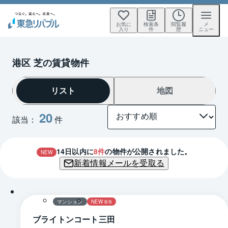
お気に
検索条
閲覧履
メ
入り
件
歴
ニュー
港区 芝の賃貸物件
リスト
地図
20
該当：
件
14
日以内に
8
件
の物件が公開されました。
NEW
新着情報メールを受取る
1 / 0
間取り
マンション
NEW 8/6
ブライトンコート三田