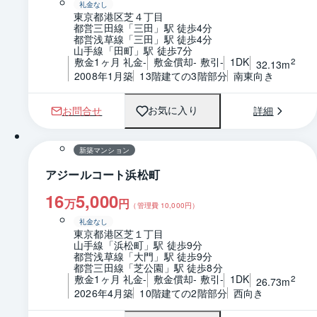
礼金なし
東京都港区芝４丁目
都営三田線「三田」駅 徒歩4分
都営浅草線「三田」駅 徒歩4分
山手線「田町」駅 徒歩7分
敷金1ヶ月 礼金-
敷金償却- 敷引-
1DK
2
32.13m
2008年1月築
13階建ての3階部分
南東向き
お問合せ
詳細
お気に入り
1 / 0
間取り
新築マンション
アジールコート浜松町
16
5,000
万
円
（管理費
10,000
円）
礼金なし
東京都港区芝１丁目
山手線「浜松町」駅 徒歩9分
都営浅草線「大門」駅 徒歩9分
都営三田線「芝公園」駅 徒歩8分
敷金1ヶ月 礼金-
敷金償却- 敷引-
1DK
2
26.73m
2026年4月築
10階建ての2階部分
西向き