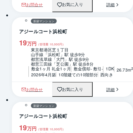
お問合せ
詳細
お気に入り
1 / 0
間取り
新築マンション
アジールコート浜松町
19
万円
（管理費
10,000
円）
東京都港区芝１丁目
山手線「浜松町」駅 徒歩9分
都営浅草線「大門」駅 徒歩9分
都営三田線「芝公園」駅 徒歩8分
敷金1ヶ月 礼金1ヶ月
敷金償却- 敷引-
1DK
26.73m
2026年4月築
10階建ての10階部分
西向き
お問合せ
詳細
お気に入り
1 / 0
間取り
新築マンション
アジールコート浜松町
19
万円
（管理費
10,000
円）