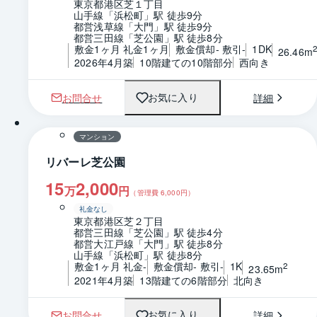
東京都港区芝１丁目
山手線「浜松町」駅 徒歩9分
都営浅草線「大門」駅 徒歩9分
都営三田線「芝公園」駅 徒歩8分
敷金1ヶ月 礼金1ヶ月
敷金償却- 敷引-
1DK
26.46m
2026年4月築
10階建ての10階部分
西向き
お問合せ
詳細
お気に入り
1 / 0
間取り
マンション
リバーレ芝公園
15
2,000
万
円
（管理費
6,000
円）
礼金なし
東京都港区芝２丁目
都営三田線「芝公園」駅 徒歩4分
都営大江戸線「大門」駅 徒歩8分
山手線「浜松町」駅 徒歩8分
敷金1ヶ月 礼金-
敷金償却- 敷引-
1K
2
23.65m
2021年4月築
13階建ての6階部分
北向き
お問合せ
詳細
お気に入り