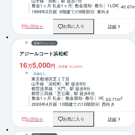
山手線「田町」駅 徒歩7分
敷金1ヶ月 礼金1ヶ月
敷金償却- 敷引-
1LDK
40.67
1998年2月築
9階建ての9階部分
東向き
お問合せ
詳細
お気に入り
1 / 0
間取り
新築マンション
アジールコート浜松町
16
5,000
万
円
（管理費
10,000
円）
礼金なし
東京都港区芝１丁目
山手線「浜松町」駅 徒歩9分
都営浅草線「大門」駅 徒歩9分
都営三田線「芝公園」駅 徒歩8分
敷金1ヶ月 礼金-
敷金償却- 敷引-
1K
2
22.71m
2026年4月築
10階建ての10階部分
西向き
お問合せ
詳細
お気に入り
1 / 0
間取り