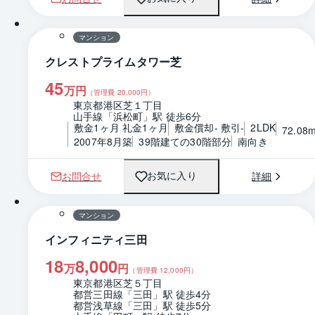
1 / 0
間取り
マンション
クレストプライムタワー芝
45
万円
（管理費
20,000
円）
東京都港区芝１丁目
山手線「浜松町」駅 徒歩6分
敷金1ヶ月 礼金1ヶ月
敷金償却- 敷引-
2LDK
72.08
2007年8月築
39階建ての30階部分
南向き
お問合せ
詳細
お気に入り
1 / 0
間取り
マンション
インフィニティ三田
18
8,000
万
円
（管理費
12,000
円）
東京都港区芝５丁目
都営三田線「三田」駅 徒歩4分
都営浅草線「三田」駅 徒歩5分