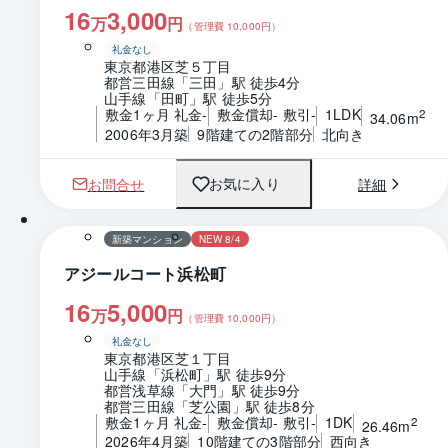
16
3,000
万
円
（管理費
10,000
円）
礼金なし
東京都港区芝５丁目
都営三田線「三田」駅 徒歩4分
山手線「田町」駅 徒歩5分
敷金1ヶ月 礼金-
敷金償却- 敷引-
1LDK
2
34.06m
2006年3月築
9階建ての2階部分
北向き
お問合せ
詳細
お気に入り
1 / 0
間取り
新築マンション
NEW 8/4
アジールコート浜松町
16
5,000
万
円
（管理費
10,000
円）
礼金なし
東京都港区芝１丁目
山手線「浜松町」駅 徒歩9分
都営浅草線「大門」駅 徒歩9分
都営三田線「芝公園」駅 徒歩8分
敷金1ヶ月 礼金-
敷金償却- 敷引-
1DK
2
26.46m
2026年4月築
10階建ての3階部分
西向き