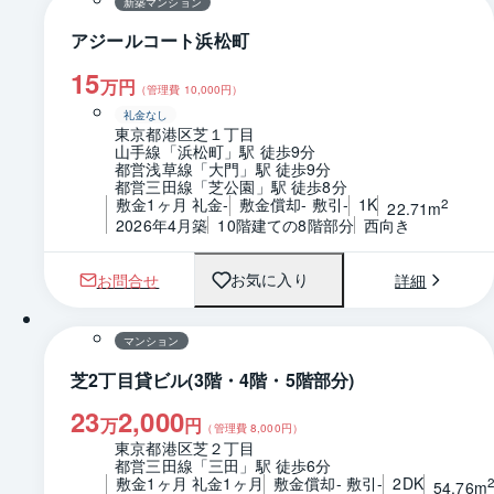
新築マンション
アジールコート浜松町
15
万円
（管理費
10,000
円）
礼金なし
東京都港区芝１丁目
山手線「浜松町」駅 徒歩9分
都営浅草線「大門」駅 徒歩9分
都営三田線「芝公園」駅 徒歩8分
敷金1ヶ月 礼金-
敷金償却- 敷引-
1K
2
22.71m
2026年4月築
10階建ての8階部分
西向き
お問合せ
詳細
お気に入り
1 / 0
間取り
マンション
芝2丁目貸ビル(3階・4階・5階部分)
23
2,000
万
円
（管理費
8,000
円）
東京都港区芝２丁目
都営三田線「三田」駅 徒歩6分
敷金1ヶ月 礼金1ヶ月
敷金償却- 敷引-
2DK
54.76m