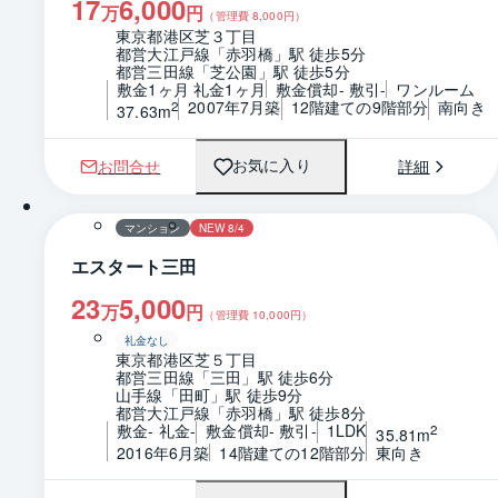
17
6,000
万
円
（管理費
8,000
円）
東京都港区芝３丁目
都営大江戸線「赤羽橋」駅 徒歩5分
都営三田線「芝公園」駅 徒歩5分
敷金1ヶ月 礼金1ヶ月
敷金償却- 敷引-
ワンルーム
2007年7月築
12階建ての9階部分
南向き
2
37.63m
お問合せ
詳細
お気に入り
1 / 0
間取り
マンション
NEW 8/4
エスタート三田
23
5,000
万
円
（管理費
10,000
円）
礼金なし
東京都港区芝５丁目
都営三田線「三田」駅 徒歩6分
山手線「田町」駅 徒歩9分
都営大江戸線「赤羽橋」駅 徒歩8分
敷金- 礼金-
敷金償却- 敷引-
1LDK
2
35.81m
2016年6月築
14階建ての12階部分
東向き