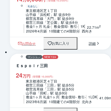
（管理費
10,000
円）
礼金なし
東京都港区芝１丁目
山手線「浜松町」駅 徒歩9分
都営浅草線「大門」駅 徒歩9分
都営三田線「芝公園」駅 徒歩8分
敷金1ヶ月 礼金-
敷金償却- 敷引-
1K
2
22.71m
2026年4月築
10階建ての4階部分
西向き
お問合せ
詳細
お気に入り
1 / 0
間取り
マンション
NEW 7/24
Ｅｓｐｏｉｒ三田
24
万円
（管理費
10,000
円）
東京都港区芝４丁目
都営三田線「三田」駅 徒歩5分
都営浅草線「三田」駅 徒歩5分
山手線「田町」駅 徒歩9分
敷金1ヶ月 礼金1ヶ月
敷金償却- 敷引-
1LDK
41.09
2023年6月築
10階建ての4階部分
北向き