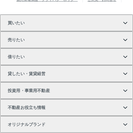
買いたい
売りたい
買いたいTOP
借りたい
マンションの購入
売りたいTOP
貸したい・賃貸経営
新築・分譲マンションの購入
マンションの売却・査定
借りたいTOP
投資用・事業用不動産
中古マンションの購入
一戸建ての売却・査定
物件を借りる
貸したいTOP
不動産お役立ち情報
一戸建ての購入
土地の売却・査定
オフィス・店舗の賃貸
無料賃料査定
投資用・事業用不動産TOP
オリジナルブランド
新築一戸建ての購入
スピードAI査定
借りるときの流れ
マンション賃料データ
投資用不動産
不動産お役立ち情報