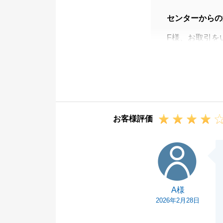
センターからの
F様、お取引を
スピーディなご
が完了できまし
今後もご相談事
引き続き何卒よ
お客様評価
A様
A様
2026年2月28日