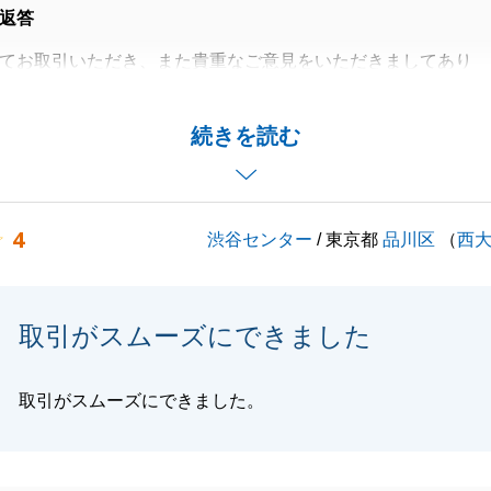
返答
てお取引いただき、また貴重なご意見をいただきましてあり
す。
明」についても貴重なご指摘をいただき、身の引き締まる思
続きを読む
な視点から「判断材料」をしっかりとお伝えできるよう努め
4
渋谷センター
/ 東京都
品川区
（
西
ご新居での生活でも、また何かお役にたてることがございま
にご連絡を頂戴できればと思っております。
ご多幸をお祈り申し上げます。
取引がスムーズにできました
取引がスムーズにできました。
閉じる