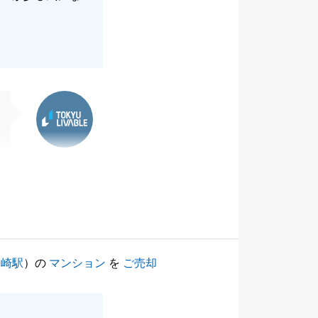
東急リバブル
大崎駅
）の
マンション
を
ご売却