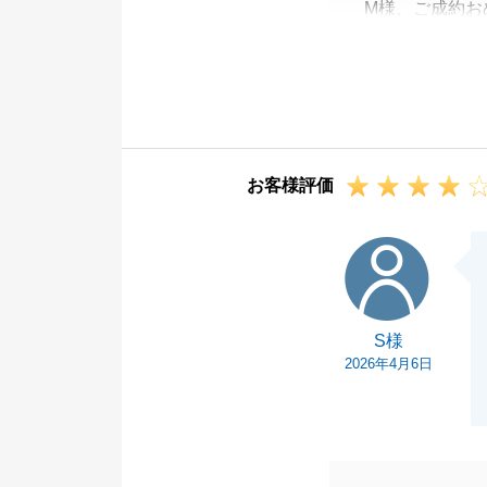
M様、ご成約お
また、お忙しい
私の説明が分か
た。
今後、お客様に
ご新居の生活を
お客様評価
今後不動産のこ
せ。
S様
引き続きよろし
S様
2026年4月6日