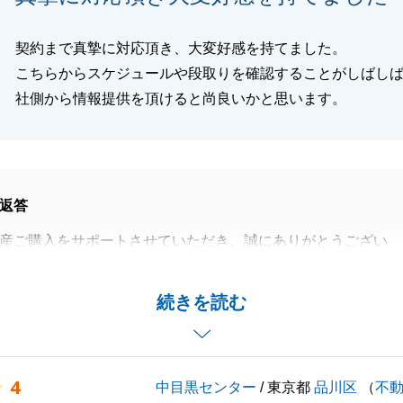
契約まで真摯に対応頂き、大変好感を持てました。
こちらからスケジュールや段取りを確認することがしばし
社側から情報提供を頂けると尚良いかと思います。
返答
産ご購入をサポートさせていただき、誠にありがとうござい
様のお住まいのご購入をお手伝いできましたこと、心より御
続きを読む
。
につきまして「真摯に対応頂き、大変好感を持てた」という
頂戴し、担当として大変嬉しく拝読いたしました。
4
中目黒センター
/ 東京都
品川区
（
不
住まい探しに携わることができ、大変光栄に存じます。