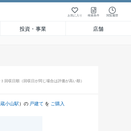
お気に入り
検索条件
閲覧履歴
投資・事業
店舗
ート回収日順（回収日が同じ場合は評価が高い順）
武蔵小山駅
）の
戸建て
を
ご購入