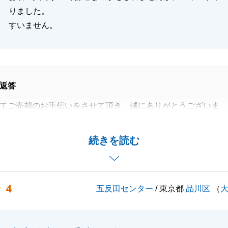
りました。
すいません。
返答
てご売却のお手伝いをさせて頂き、誠にありがとうございま
を迎える事ができ、大変光栄でございます。
続きを読む
却に関わらず、何かあればお気軽にお声がけ頂ければと思い
お付き合いの程、宜しくお願いいたします。
4
五反田センター
/ 東京都
品川区
（