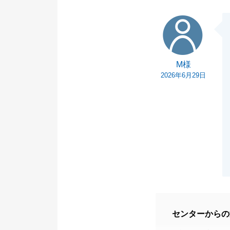
一方で、スケジ
M様
だく形となって
び申し上げます
いただきました
M様
めなスケジュー
2026年6月29日
努めてまいりま
お引越し後も、
いつでもお気軽
H様の新しいお
祈り申し上げま
センターからの