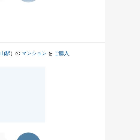
小山駅
）の
マンション
を
ご購入
。
東急リバブル