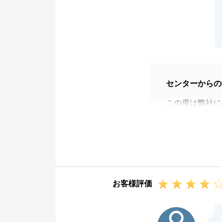
センターからの
この度は弊社に
した。
無事にお引渡し
今後も不動産売
ます。
今後とも末永い
お客様評価
I様