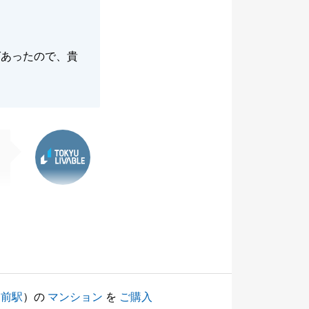
ばあったので、貴
東急リバブル
動前駅
）の
マンション
を
ご購入