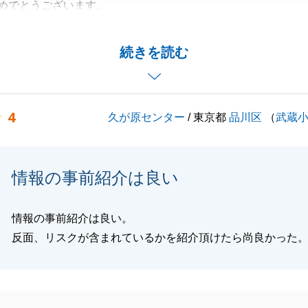
めでとうございます。
中、お時間をいただきありがとうございました。
りづらく、ご迷惑をおかけしてしまい、大変失礼いたしまし
続きを読む
分かりやすくご説明ができるようにいたします。
楽しんでくださいませ。
4
久が原センター
/ 東京都
品川区
（
武蔵
とで、お悩み事がございましたらお気軽にご連絡下さいま
くお願いいたします。
情報の事前紹介は良い
情報の事前紹介は良い。
閉じる
反面、リスクが含まれているかを紹介頂けたら尚良かった