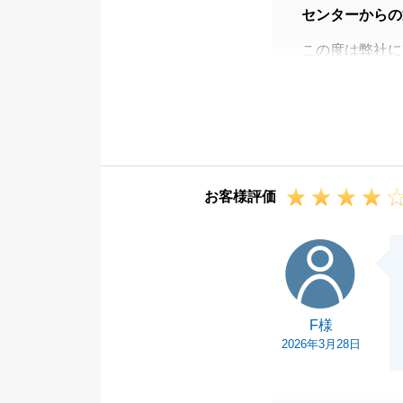
センターからの
この度は弊社に
がとうございま
「リスク面の説
いです。
今後は、多角的
てまいります。
お客様評価
これから始まる
したら、お気軽
F様
皆様のご健康と
F様
2026年3月28日