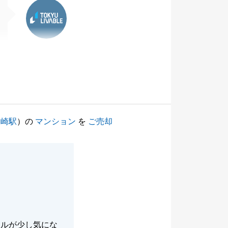
東急リバブル
大崎駅
）の
マンション
を
ご売却
ールが少し気にな