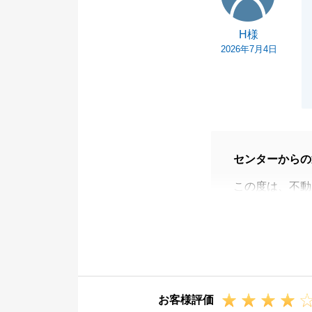
H様
2026年7月4日
センターからの
この度は、不動
ました。
また、無事にH
礼申し上げます
契約までの対応
光栄なお言葉を
お客様評価
H様の大切なお