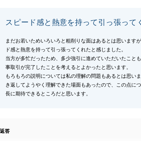
ュールや段取りのご案内につきまして、H様からご確認いた
しまい、ご不安やお手数をおかけしましたことを心よりお詫
スピード感と熱意を持って引っ張って
。
ご指摘を真摯に受け止め、今後は先回りした情報提供とこま
ル共有を徹底し、より安心してお取引いただけるよう改善に
まだお若いためいろいろと粗削りな面はあるとは思います
す。
ド感と熱意を持って引っ張ってくれたと感じました。
お住まいに関することで気になる点などがございましたら、
当方が多忙だったため、多少強引に進めていただいたこと
にご連絡下さい。
事取引が完了したことを考えるとよかったと思います。
住まいでの生活が、素晴らしいものとなりますよう心よりお
もろもろの説明については私の理解の問題もあるとは思い
す。
き返してようやく理解できた場面もあったので、この点に
長に期待できるところだと思います。
閉じる
返答