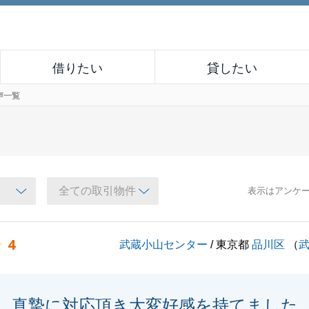
借りたい
貸したい
声一覧
表示はアンケ
4
武蔵小山センター
/ 東京都
品川区
（
真摯に対応頂き大変好感を持てました