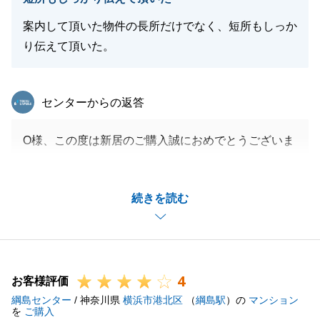
閉じる
案内して頂いた物件の長所だけでなく、短所もしっか
り伝えて頂いた。
東急リバブル
センターからの返答
O様、この度は新居のご購入誠におめでとうございま
す。
引き続き無事にご売却も完了すべく動いて参ります。
続きを読む
何卒よろしくお願い申し上げます。
閉じる
4
お客様評価
綱島センター
/ 神奈川県
横浜市港北区
（
綱島駅
）の
マンション
を
ご購入