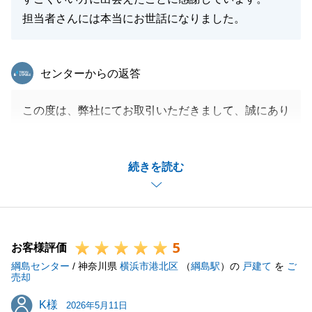
担当者さんには本当にお世話になりました。
東急リバブル
センターからの返答
この度は、弊社にてお取引いただきまして、誠にあり
がとうございました。
また、温かいお言葉もいただきまして、嬉しい限りで
続きを読む
す。
Y様の初めての不動産のご購入をお手伝いでき、また
「不安なく進められた」「頼もしかった」と言ってい
ただけて、担当としてこれほど嬉しいことはありませ
5
ん。
お客様評価
綱島センター
/ 神奈川県
横浜市港北区
（
綱島駅
）の
戸建て
を
ご
売却
まさか私がよく足を運んでいた球場が共通の思い出の
K様
K様
場所だったとは夢にも思わず、お話を伺った時は私も
2026年5月11日