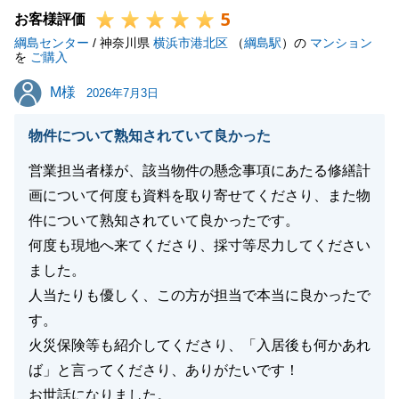
5
今後とも、不動産関係でお悩みがございましたらお気
お客様評価
綱島センター
軽にご相談いただけますと幸いです。
/ 神奈川県
横浜市港北区
（
綱島駅
）の
マンション
を
ご購入
M様
M様
2026年7月3日
閉じる
物件について熟知されていて良かった
営業担当者様が、該当物件の懸念事項にあたる修繕計
画について何度も資料を取り寄せてくださり、また物
件について熟知されていて良かったです。
何度も現地へ来てくださり、採寸等尽力してください
ました。
人当たりも優しく、この方が担当で本当に良かったで
す。
火災保険等も紹介してくださり、「入居後も何かあれ
ば」と言ってくださり、ありがたいです！
お世話になりました。