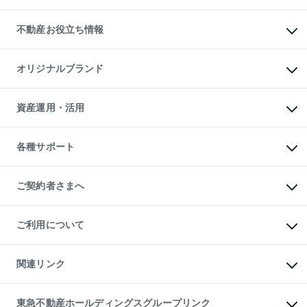
リロケーションについて
投資用不動産
貸すときの流れ
事業用不動産
不動産お役立ち情報
貸すガイド
マンション投資
投資用マンション
不動産AIアドバイザー Tellus Talk
マンション一棟
マンションライブラリー
オリジナルブランド
アパート経営
人気マンションランキング
アパート投資用物件
暮らしに役立つ不動産メディア

収益物件
当社売主リノベーションマンション
「Lnote」
ビル購入（ビル一棟）
一棟リノベーションマンション

資産運用・活用
不動産相場・不動産価格情報
投資用不動産の売却査定
L`GENTE（ルジェンテ）
不動産売却FAQ
事業用不動産の売却査定
区分リノベーションマンション

不動産コラム・ニュース
等価交換事業
海外不動産
Lideas（リディアス）
不動産用語集
不動産M&A
各種サポート
投資用一棟レジデンスWELL

不動産なんでもネット相談室
アセットマネジメント・出資
SQUARE（ウェルスクエア）
住まいの税金
不動産小口投資

シニア向けサポート
物件一括検索（購入＆賃貸）
LEGACIA（レガシア）
相続サポート
ご契約者さまへ
リフォームサポート
ご契約者さまサポートメニュー
ご紹介・再契約特典
ご利用について
入居者様専用-各種ご案内（賃貸）
東急こすもす会「こすもすWeb」
本人確認に関するお客様へのお願い
金融商品取引について
関連リンク
東急リバブル ソーシャルメディアポリシー
ご意見・お問い合わせ（金融商品取引専用の相談・お問い合わせ窓口）
すまいValue
保険募集におけるプライバシー・ポリシー
これからご結婚される方に東急百貨店のブライダルクラブ
東急不動産ホールディングスグループリンク
ダイレクトメール（郵送物）・Eメールなどの送付停止について