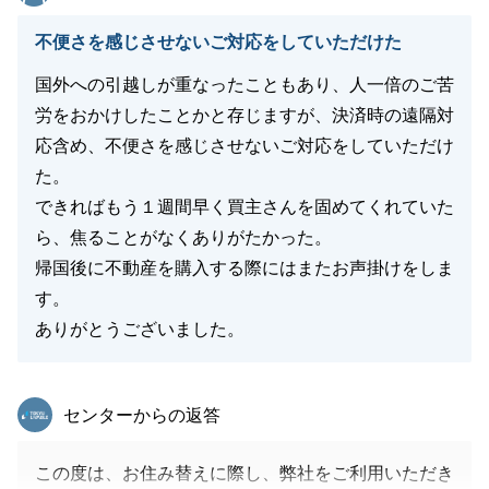
運命的なご縁を勝手に感じておりました。
不便さを感じさせないご対応をしていただけた
その共通点があったからこそ、私も緊張がほぐれ、Y
様と本音でお話しさせていただけたのだと、深く感謝
国外への引越しが重なったこともあり、人一倍のご苦
しております。
労をおかけしたことかと存じますが、決済時の遠隔対
新しいお住まいでの生活がいよいよ始まりますね。
応含め、不便さを感じさせないご対応をしていただけ
お引越しされてからも、何かお困りのことや気になる
た。
ことがございましたら、いつでもお気軽にご連絡下さ
できればもう１週間早く買主さんを固めてくれていた
い。
ら、焦ることがなくありがたかった。
Y様のこれからの暮らしが、笑顔にあふれた素晴らし
帰国後に不動産を購入する際にはまたお声掛けをしま
いものとなりますよう、心よりお祈り申し上げます。
す。
今後とも、どうぞ末永いお付き合いをよろしくお願い
ありがとうございました。
いたします。
東急リバブル
センターからの返答
閉じる
この度は、お住み替えに際し、弊社をご利用いただき