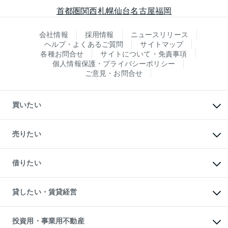
首都圏
関西
札幌
仙台
名古屋
福岡
会社情報
採用情報
ニュースリリース
ヘルプ・よくあるご質問
サイトマップ
各種お問合せ
サイトについて・免責事項
個人情報保護・プライバシーポリシー
ご意見・お問合せ
買いたい
マンションの購入
新築・分譲マンションの購入
売りたい
中古マンションの購入
一戸建ての購入
マンションの売却・査定
新築一戸建ての購入
一戸建ての売却・査定
借りたい
中古一戸建ての購入
土地の売却・査定
土地の購入
スピードAI査定
不動産購入の流れ
物件を借りる
不動産売却について
注目キーワード物件特集
オフィス・店舗の賃貸
貸したい・賃貸経営
不動産査定について
購入ガイド
借りるときの流れ
売却サービス
借りるガイド
不動産売却の流れ
無料賃料査定
多言語対応
不動産買換えの流れ
マンション賃料データ
投資用・事業用不動産
売却ガイド
賃貸管理プラン
English
繁体中文
簡体中文