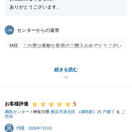
ありがとうございます。
東急リバブル
センターからの返答
M様、この度は素敵な新居のご購入おめでとうござい
ます。
ご決断にあたりご不安もあったかと思いますが気に入
続きを読む
っていただけて本当に良かったです。
今後ともお役にたてることがあればお気軽にお申し付
けください。
5
お客様評価
綱島センター
/ 神奈川県
横浜市港北区
（
綱島駅
）の
戸建て
を
ご
閉じる
売却
H様
H様
2026年7月3日