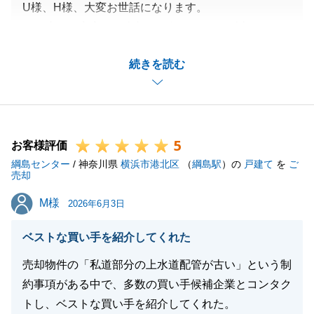
U様、H様、大変お世話になります。
この度はご実家のご売却をお任せいただき誠にありが
とうごいました。
続きを読む
今後もお役に立てることがあればお気軽にお申し付け
ください。
引き続き、よろしくお願い申し上げます。
5
お客様評価
綱島センター
/ 神奈川県
横浜市港北区
（
綱島駅
）の
戸建て
を
ご
閉じる
売却
M様
M様
2026年6月3日
ベストな買い手を紹介してくれた
売却物件の「私道部分の上水道配管が古い」という制
約事項がある中で、多数の買い手候補企業とコンタク
トし、ベストな買い手を紹介してくれた。