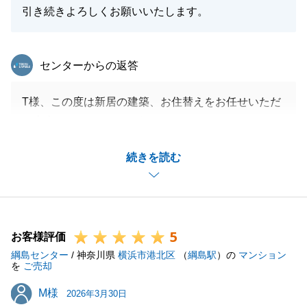
引き続きよろしくお願いいたします。
東急リバブル
センターからの返答
T様、この度は新居の建築、お住替えをお任せいただ
き本当にありがとうございました。
T様邸の魅力を感じていただける方にご紹介が出来て
続きを読む
本当に良かったです。
次回素敵な新居を是非ゆっくり拝見させてください。
今後ともよろしくお願い申し上げます。
5
お客様評価
綱島センター
/ 神奈川県
横浜市港北区
（
綱島駅
）の
マンション
閉じる
を
ご売却
M様
M様
2026年3月30日