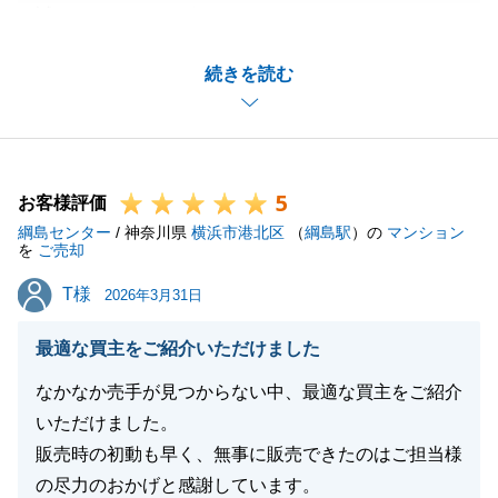
誠にありがとうございました。
買主様が決まるのがお引越し直前となってしまい、ご
続きを読む
不安なお気持ちにさせてしまいましたこと、心よりお
詫び申し上げます。
そのような中でも、お引越し前に無事にお話がまとま
り、私もほっと安堵いたしました。
5
今後、日本へご帰国され、再びお住まいをお探しの機
お客様評価
綱島センター
会がございましたら、ぜひともまたお声がけいただけ
/ 神奈川県
横浜市港北区
（
綱島駅
）の
マンション
を
ご売却
ますと幸いです。
T様
T様
異国の地での新生活、慣れないことも多くあるかと存
2026年3月31日
じますが、どうかご自愛くださいませ。
最適な買主をご紹介いただけました
K様の益々のご活躍をお祈り申し上げます。
なかなか売手が見つからない中、最適な買主をご紹介
いただけました。
販売時の初動も早く、無事に販売できたのはご担当様
閉じる
の尽力のおかげと感謝しています。