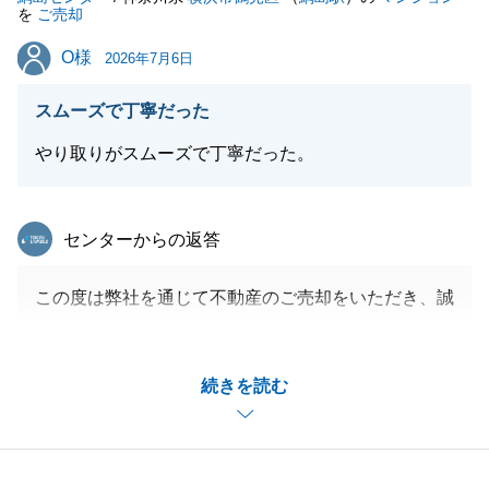
を
ご売却
O様
O様
2026年7月6日
スムーズで丁寧だった
やり取りがスムーズで丁寧だった。
東急リバブル
センターからの返答
この度は弊社を通じて不動産のご売却をいただき、誠
にありがとうございました。
ご契約からご決済まで1ヶ月という短期間かつ、お引
続きを読む
越し先のお探しまでかなりタイトなスケジュールだっ
たかと思いますが、
迅速にご対応いただき、誠にありがとうございまし
た。