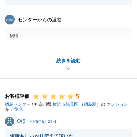
東急リバブル
センターからの返答
M様
この度は、当社にてお取引をいただき誠にありがとう
ございました。
続きを読む
今回、司法書士からのご紹介にてご縁をいただき、ご
成約となりました。
M様のご希望に合ったお取引になり、大変嬉しく思い
ます。
5
また、別途で不動産のお困りごとがあればいつでもお
お客様評価
綱島センター
気軽にご連絡ください。
/ 神奈川県
横浜市鶴見区
（
綱島駅
）の
マンション
を
ご購入
引き続き、宜しくお願いいたします。
O様
O様
2026年5月31日
短所もしっかり伝えて頂いた