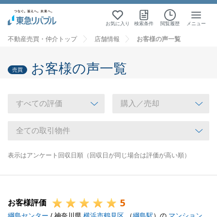
お気に入り
検索条件
閲覧履歴
メニュー
不動産売買・仲介トップ
店舗情報
お客様の声一覧
お客様の声一覧
売買
表示はアンケート回収日順（回収日が同じ場合は評価が高い順）
5
お客様評価
綱島センター
/ 神奈川県
横浜市鶴見区
（
綱島駅
）の
マンション