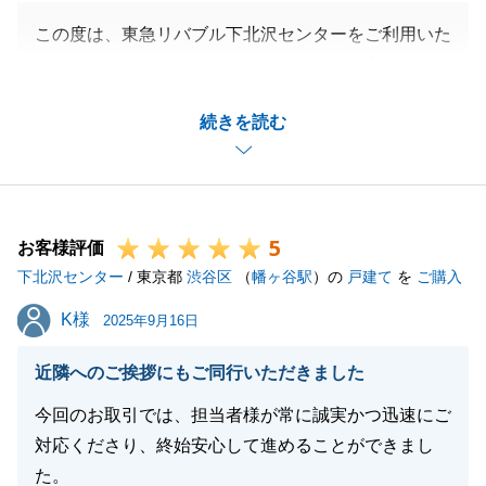
この度は、東急リバブル下北沢センターをご利用いた
だき、また、お忙しい中アンケートにご協力いただ
き、誠にありがとうございました。
続きを読む
ご相談いただいてから約２年。販売開始してから約９
か月。
いろいろとありましたが最終的には一番良い買主様に
購入いただけ私もうれしく思います。
5
今後もまた、何かありましたらいつでもお声掛けくだ
お客様評価
下北沢センター
さい。
/ 東京都
渋谷区
（
幡ヶ谷駅
）の
戸建て
を
ご購入
ありがとうございました。
K様
K様
2025年9月16日
近隣へのご挨拶にもご同行いただきました
閉じる
今回のお取引では、担当者様が常に誠実かつ迅速にご
対応くださり、終始安心して進めることができまし
た。