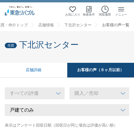
お気に入り
検索条件
閲覧履歴
メニュー
売買・仲介トップ
店舗情報
下北沢センター
お客様の声一覧
下北沢センター
売買
お客様の声（６ヶ月以前）
店舗詳細
表示はアンケート回収日順（回収日が同じ場合は評価が高い順）