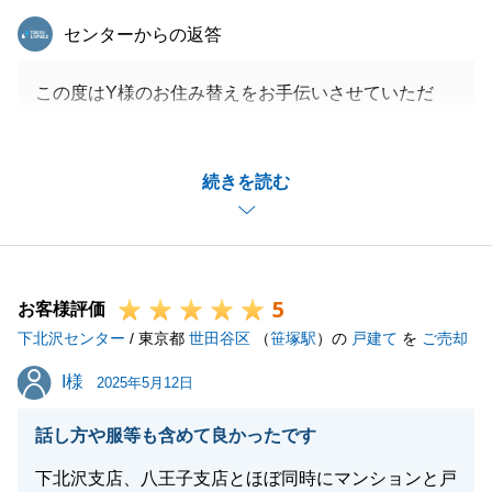
東急リバブル
センターからの返答
この度はY様のお住み替えをお手伝いさせていただ
き、ありがとうございました。
またY様よりお褒めのお言葉まで頂戴できたこと、営
続きを読む
業冥利に尽きます。
今後もY様のお役に立てることがございましたら、お
気軽にお申し付けくださいませ。
5
お客様評価
下北沢センター
/ 東京都
世田谷区
（
笹塚駅
）の
戸建て
を
ご売却
閉じる
I様
I様
2025年5月12日
話し方や服等も含めて良かったです
下北沢支店、八王子支店とほぼ同時にマンションと戸