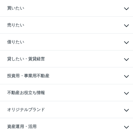
買いたい
マンションの購入
新築・分譲マンションの購入
売りたい
中古マンションの購入
一戸建ての購入
マンションの売却・査定
新築一戸建ての購入
一戸建ての売却・査定
借りたい
中古一戸建ての購入
土地の売却・査定
土地の購入
スピードAI査定
不動産購入の流れ
物件を借りる
不動産売却について
注目キーワード物件特集
オフィス・店舗の賃貸
貸したい・賃貸経営
不動産査定について
購入ガイド
借りるときの流れ
売却サービス
借りるガイド
不動産売却の流れ
無料賃料査定
多言語対応
不動産買換えの流れ
マンション賃料データ
投資用・事業用不動産
売却ガイド
賃貸管理プラン
English
繁体中文
簡体中文
リロケーションについて
投資用不動産
貸すときの流れ
事業用不動産
不動産お役立ち情報
貸すガイド
マンション投資
投資用マンション
不動産AIアドバイザー Tellus Talk
マンション一棟
マンションライブラリー
オリジナルブランド
アパート経営
人気マンションランキング
アパート投資用物件
暮らしに役立つ不動産メディア

収益物件
当社売主リノベーションマンション
「Lnote」
ビル購入（ビル一棟）
一棟リノベーションマンション

資産運用・活用
不動産相場・不動産価格情報
投資用不動産の売却査定
L`GENTE（ルジェンテ）
不動産売却FAQ