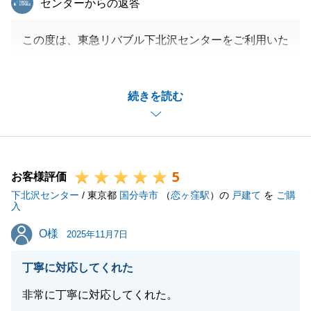
センターからの返答
この度は、東急リバブル下北沢センターをご利用いた
だき、誠にありがとうございました。
ご紹介不動産を気に入って頂いた後、購入申込、ご契
続きを読む
約、ご融資審査等の準備・手続きをＭ様に迅速にご対
応頂きました。Ｍ様のご協力があってのご成約だと思
っておりますので、改めて御礼申し上げます。
ご指摘の件について、Ｍ様のご期待に十分にお応えで
5
きず大変申し訳ございませんでした。
お客様評価
下北沢センター
弊社では、無料税務相談だけでなく、無料法律相談や
/ 東京都
国分寺市
（
恋ヶ窪駅
）の
戸建て
を
ご購
入
FP相談等も行っております。複数の視点からのご相
O様
O様
談対応ができますので、今後は、よりお気軽に弊社サ
2025年11月7日
ービスをご利用いただけるように努めてまいります。
丁寧に対応してくれた
いつでもお気軽にお声掛けください。ありがとうござ
いました。
非常に丁寧に対応してくれた。