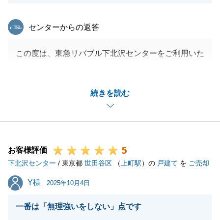
東急リバブル
センターからの返答
閉じる
この度は、東急リバブル下北沢センターをご利用いた
だき、また、お忙しい中アンケートにご協力いただ
き、誠にありがとうございました。
続きを読む
当初は住みたいエリアも定まっていなくて、いくつも
物件や地図を提供させていただきました。
時間のある時に、ご自身でそのエリアを散策いただけ
たことが、優先順位を見失わなかった要因かと存じま
5
す。
お客様評価
下北沢センター
Ｏ様の行動力のなせる業だと思いました。
/ 東京都
世田谷区
（
上町駅
）の
戸建て
を
ご売却
新しい生活に慣れるまでは大変かとは思いますが、今
Y様
Y様
2025年10月4日
後もまた、何かありましたらいつでもお声掛けくださ
い。
一番は「無理強いをしない」点です
ありがとうございました。