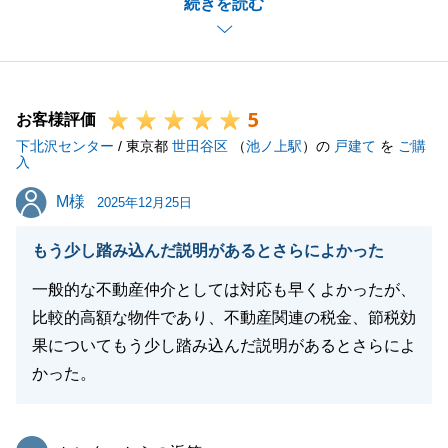
続きを読む
こと、大変光栄に存じます。
お褒めの言葉が、何よりの励みとなります。
今後もより一層、質の高いサービスをご提供できるよ
う努めてまいります。
5
また何かお力になれることがございましたら、いつで
お客様評価
下北沢センター
もお気軽にお申し付けください。
/ 東京都
世田谷区
（
池ノ上駅
）の
戸建て
を
ご購
入
またのご利用を心よりお待ちしております。
M様
M様
2025年12月25日
もう少し踏み込んだ説明があるとさらによかった
閉じる
一般的な不動産仲介としては対応も早くよかったが、
比較的高額な物件であり、不動産関連の税金、節税効
果についてもう少し踏み込んだ説明があるとさらによ
かった。
東急リバブル