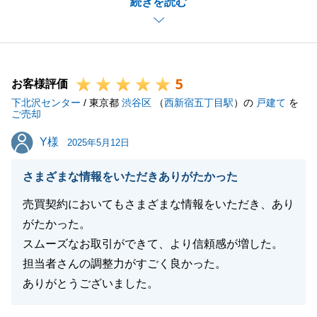
続きを読む
売却のご相談から約２年。
色々な気持ちもあったかとは存じますが、徐々に打ち
解け、最終的にはお買換えもうまくいき良かったと思
っております。
5
今後もまた、何かありましたらいつでもお声掛けくだ
お客様評価
下北沢センター
さい。
/ 東京都
渋谷区
（
西新宿五丁目駅
）の
戸建て
を
ご売却
ありがとうございました。
Y様
Y様
2025年5月12日
さまざまな情報をいただきありがたかった
閉じる
売買契約においてもさまざまな情報をいただき、あり
がたかった。
スムーズなお取引ができて、より信頼感が増した。
担当者さんの調整力がすごく良かった。
ありがとうございました。