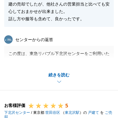
建の売却でしたが、他社さんの営業担当と比べても安
心しておまかせが出来ました。
話し方や服等も含めて、良かったです。
東急リバブル
センターからの返答
この度は、東急リバブル下北沢センターをご利用いた
だき、また、お忙しい中アンケートにご協力いただ
き、誠にありがとうございました。
続きを読む
売却のご相談から引き渡しまで約半年、測量のことや
買換え先の話などいろいろありましたが、良いお住み
替えが出来、私も自分の事の様にうれしく思います。
今後もまた、何かありましたらいつでもお声掛けくだ
5
さい。
お客様評価
下北沢センター
ありがとうございました。
/ 東京都
世田谷区
（
東北沢駅
）の
戸建て
を
ご売
却