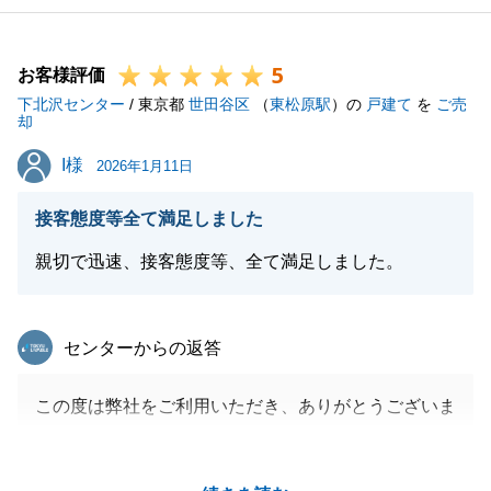
5
お客様評価
下北沢センター
/ 東京都
世田谷区
（
東松原駅
）の
戸建て
を
ご売
却
I様
I様
2026年1月11日
接客態度等全て満足しました
親切で迅速、接客態度等、全て満足しました。
東急リバブル
センターからの返答
この度は弊社をご利用いただき、ありがとうございま
した。
Ｉ様に本件のお取引について、ご満足いただけたとの