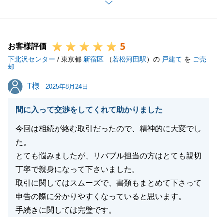
勉強になりました。
今後も良い物件等がございましたら紹介させていただ
きます。
5
民泊のことは勉強中ですが、不動産取引は長けており
お客様評価
下北沢センター
ますので今後もまた、何かありましたらいつでもお声
/ 東京都
新宿区
（
若松河田駅
）の
戸建て
を
ご売
却
掛けください。
T様
T様
ありがとうございました。
2025年8月24日
間に入って交渉をしてくれて助かりました
今回は相続が絡む取引だったので、精神的に大変でし
閉じる
た。
とても悩みましたが、リバブル担当の方はとても親切
丁寧で親身になって下さいました。
取引に関してはスムーズで、書類もまとめて下さって
申告の際に分かりやすくなっていると思います。
手続きに関しては完璧です。