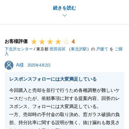
複数社の中から当社をお選び頂けた事、お取引を通じ
続きを読む
てご満足いただけている事、自分事のように嬉しく思
います。
引き続き、不動産に関することで何かございました
ら、ぜひご相談ください。
4
今後とも末永いお付き合いの程、よろしくお願いいた
お客様評価
下北沢センター
します。
/ 東京都
世田谷区
（
東北沢駅
）の
戸建て
を
ご購
入
A様
A様
2025年4月2日
閉じる
レスポンスフォローには大変満足している
今回購入と売却を並行で行うため各種調整が難しいケ
ースだったが、依頼事項に対する提案内容、回答のレ
スポンス、フォローには大変満足している。
一方、売却時の手付金の取り決め、窓ガラス破損の負
担、持分比率に関する説明が無く、抜け漏れも散見さ