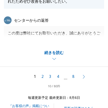
れたためぜひ改善をお願いしたい。
東急リバブル
センターからの返答
この度は弊社にてお取引いただき、誠にありがとうご
ざいます。
お住み替えという事で非常にタイトなスケジュールで
続きを読む
ございますが、手続きやご連絡等多くのご尽力を頂き
ました。
引き続き、不動産に関することで何かございました
ら、ぜひご相談ください。
1
2
3
4
8
次へ
…
今後とも末永いお付き合いの程、よろしくお願いいた
10 / 80件
します。
毎週更新予定 最終更新日：8月6日
『お客様の声』掲載につい