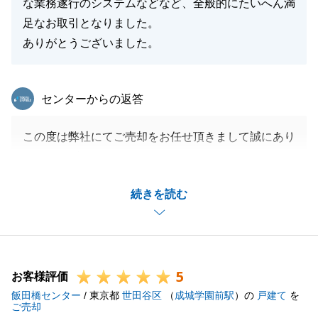
な業務遂行のシステムなどなど、全般的にたいへん満
足なお取引となりました。
ありがとうございました。
東急リバブル
センターからの返答
この度は弊社にてご売却をお任せ頂きまして誠にあり
がとうございました。
事前にお話ししていた販売戦略がしっかり実現でき、
続きを読む
ご満足いただける形で売買ができて本当に良かったで
す。
引き続きお困りのことがあればご気軽にご連絡くださ
いませ。
5
お客様評価
飯田橋センター
/ 東京都
世田谷区
（
成城学園前駅
）の
戸建て
を
ご売却
閉じる