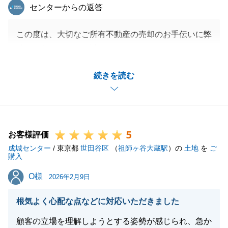
東急リバブル
センターからの返答
この度は、大切なご所有不動産の売却のお手伝いに弊
社をお選びいただき誠にありがとうございました。
微力ながらT様のお役に立てたこと大変光栄でござい
続きを読む
ます。
T様のご要望に併せて、ご安心いただけるお取引とな
りました事、大変嬉しく思います。
また、今後私にお手伝いできることがございました
5
ら、是非ご用命ください。
お客様評価
成城センター
今後とも末永くご愛顧賜りますよう、お願い申し上げ
/ 東京都
世田谷区
（
祖師ヶ谷大蔵駅
）の
土地
を
ご
購入
ます。
O様
O様
2026年2月9日
根気よく心配な点などに対応いただきました
閉じる
顧客の立場を理解しようとする姿勢が感じられ、急か