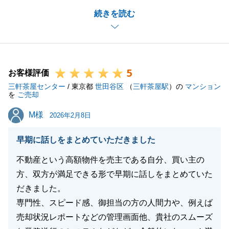
Y様が前向きにお考え頂き、早々にご判断をして頂い
続きを読む
たので、ご購入頂けたのだと思います。
随時、ご連絡を頂いていたので、私も安心して進める
ことができました。
今後も不動産の事で、お悩みやご相談がございました
5
ら、お気軽におっしゃって下さい。
お客様評価
三軒茶屋センター
引き続き、宜しくお願い申し上げます。
/ 東京都
世田谷区
（
三軒茶屋駅
）の
マンション
を
ご売却
M様
M様
2026年2月8日
閉じる
早期に話しをまとめていただきました
不動産という高額物件を売主である自分、買い主の
方、双方が満足できる形で早期に話しをまとめていた
だきました。
専門性、スピード感、御担当の方の人間力や、例えば
売却状況レポートなどの管理画面他、貴社のスムーズ