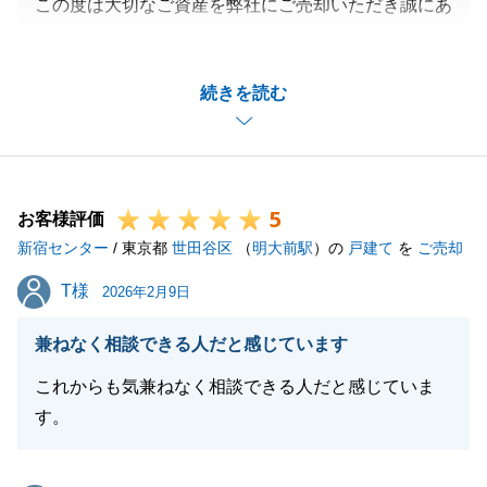
この度は大切なご資産を弊社にご売却いただき誠にあ
りがとうございました。
感激していただけたとのありがたいお言葉を賜り大変
続きを読む
光栄でございます。
お忙しい中、何度もお打ち合わせのお時間をいただき
誠にありがとうございました。
契約期間中には、金融機関への完済予約なども迅速に
5
ご対応いただけましたおかげで無事にお取引を完了す
お客様評価
新宿センター
ることが出来ました。
/ 東京都
世田谷区
（
明大前駅
）の
戸建て
を
ご売却
もしもまたなにか不動産でお困りのことがあれば是非
T様
T様
2026年2月9日
お気軽にご相談ください。
今後ともよろしくお願い申し上げます。
兼ねなく相談できる人だと感じています
これからも気兼ねなく相談できる人だと感じていま
す。
閉じる