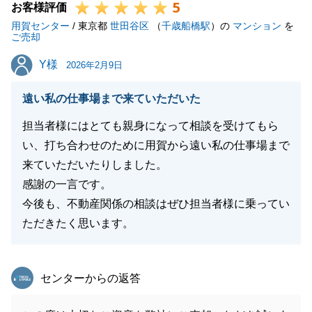
5
お客様評価
用賀センター
/ 東京都
世田谷区
（
千歳船橋駅
）の
マンション
を
ご売却
Y様
Y様
2026年2月9日
遠い私の仕事場まで来ていただいた
担当者様にはとても親身になって相談を受けてもら
い、打ち合わせのために用賀から遠い私の仕事場まで
来ていただいたりしました。
感謝の一言です。
今後も、不動産関係の相談はぜひ担当者様に乗ってい
ただきたく思います。
東急リバブル
センターからの返答