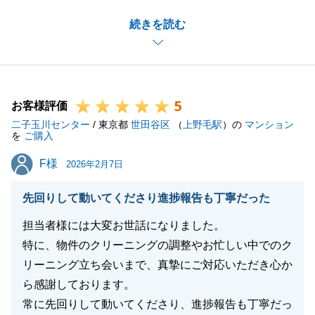
M様と良いご縁がありお取引できたこと大変嬉しく思
続きを読む
います。
スムーズにお取引できたのはM様と密にコミュニケー
ション取りながら進められたからだと思っておりま
す。
5
また、何かご相談事等ございましたらお気軽にご連絡
お客様評価
二子玉川センター
ください。
/ 東京都
世田谷区
（
上野毛駅
）の
マンション
を
ご購入
今後ともどうぞよろしくお願い申し上げます。
F様
F様
2026年2月7日
先回りして動いてくださり進捗報告も丁寧だった
閉じる
担当者様には大変お世話になりました。
特に、物件のクリーニングの調整やお忙しい中でのク
リーニング立ち会いまで、真摯にご対応いただき心か
ら感謝しております。
常に先回りして動いてくださり、進捗報告も丁寧だっ