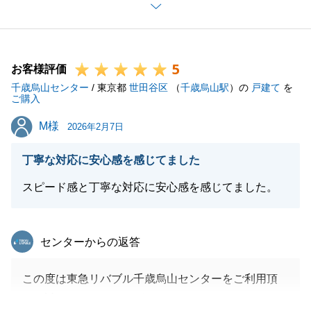
ました。
ご不明な点などございましたらご連絡くださいませ。
5
お客様評価
千歳烏山センター
/ 東京都
世田谷区
（
千歳烏山駅
）の
戸建て
を
閉じる
ご購入
M様
M様
2026年2月7日
丁寧な対応に安心感を感じてました
スピード感と丁寧な対応に安心感を感じてました。
東急リバブル
センターからの返答
この度は東急リバブル千歳烏山センターをご利用頂
き、誠にありがとうござます。