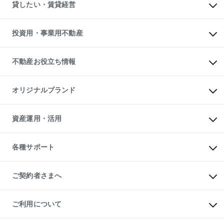
注目キーワード物件特集
オフィス・店舗の賃貸
貸したい・賃貸経営
不動産査定について
購入ガイド
借りるときの流れ
売却サービス
借りるガイド
不動産売却の流れ
無料賃料査定
多言語対応
不動産買換えの流れ
マンション賃料データ
投資用・事業用不動産
売却ガイド
賃貸管理プラン
English
繁体中文
簡体中文
リロケーションについて
投資用不動産
貸すときの流れ
事業用不動産
不動産お役立ち情報
貸すガイド
マンション投資
投資用マンション
不動産AIアドバイザー Tellus Talk
マンション一棟
マンションライブラリー
オリジナルブランド
アパート経営
人気マンションランキング
アパート投資用物件
暮らしに役立つ不動産メディア

収益物件
当社売主リノベーションマンション
「Lnote」
ビル購入（ビル一棟）
一棟リノベーションマンション

資産運用・活用
不動産相場・不動産価格情報
投資用不動産の売却査定
L`GENTE（ルジェンテ）
不動産売却FAQ
事業用不動産の売却査定
区分リノベーションマンション

不動産コラム・ニュース
等価交換事業
海外不動産
Lideas（リディアス）
不動産用語集
不動産M&A
各種サポート
投資用一棟レジデンスWELL

不動産なんでもネット相談室
アセットマネジメント・出資
SQUARE（ウェルスクエア）
住まいの税金
不動産小口投資

シニア向けサポート
物件一括検索（購入＆賃貸）
LEGACIA（レガシア）
相続サポート
ご契約者さまへ
リフォームサポート
ご契約者さまサポートメニュー
ご紹介・再契約特典
ご利用について
入居者様専用-各種ご案内（賃貸）
東急こすもす会「こすもすWeb」
本人確認に関するお客様へのお願い