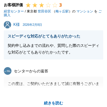
3
ご連絡ください。
お客様評価
経堂センター
今後ともよろしくお願い申し上げます。
/ 東京都
世田谷区
（
梅ヶ丘駅
）の
マンション
を
ご
購入
K様
K様
2026年2月8日
閉じる
スピーディな対応がとてもありがたかった
契約申し込みまでの流れや、質問した際のスピーディ
な対応がとてもありがたかったです。
東急リバブル
センターからの返答
この度は、ご契約いただきまして誠に有難うございま
した。
契約から決済まであまり時間がありませんでしたが、
続きを読む
色々と早急にご対応いただきましてありがとうござい