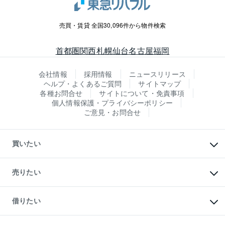
売買・賃貸 全国30,096件から物件検索
首都圏
関西
札幌
仙台
名古屋
福岡
会社情報
採用情報
ニュースリリース
ヘルプ・よくあるご質問
サイトマップ
各種お問合せ
サイトについて・免責事項
個人情報保護・プライバシーポリシー
ご意見・お問合せ
買いたい
マンションの購入
新築・分譲マンションの購入
売りたい
中古マンションの購入
一戸建ての購入
マンションの売却・査定
新築一戸建ての購入
一戸建ての売却・査定
借りたい
中古一戸建ての購入
土地の売却・査定
土地の購入
スピードAI査定
不動産購入の流れ
物件を借りる
不動産売却について