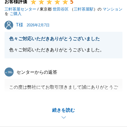
5
のような大切なご縁をいただき、微力ながらF様のお
お客様評価
三軒茶屋センター
力になれていましたら大変光栄です。
/ 東京都
世田谷区
（
三軒茶屋駅
）の
マンション
を
ご購入
今後とも末永くどうぞよろしくお願いいたします。
T様
T様
2026年2月7日
色々ご対応いただきありがとうございました
閉じる
色々ご対応いただきありがとうございました。
東急リバブル
センターからの返答
この度は弊社にてお取引頂きまして誠にありがとうご
ざいました。
住宅ローンやリフォーム等のお打ち合わせも含めて総
続きを読む
合的にサポートさせて頂く形となりましたが、無事に
ご購入頂けて本当に良かったです。
引き続きお手伝いできることがあればどんなことでも