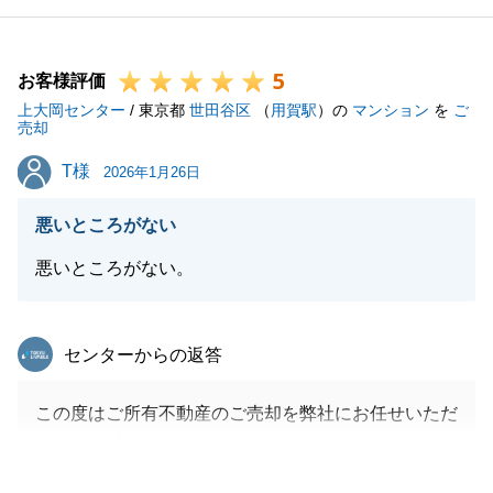
払い）ご利用により、スムーズに進み、Ｔ様に安全・
安心にお取引いただけたこと、当方も大変うれしく思
5
っております。
お客様評価
上大岡センター
/ 東京都
世田谷区
（
用賀駅
）の
マンション
を
ご
売却
T様
T様
2026年1月26日
閉じる
悪いところがない
悪いところがない。
東急リバブル
センターからの返答
この度はご所有不動産のご売却を弊社にお任せいただ
きまして誠にありがとうございました。
買主様とのお話しに対してのご判断や、住宅ローン完