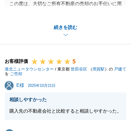
この度は、大切なご所有不動産の売却のお手伝いに用
賀センターをお選びいただき誠にありがとうございま
した。
続きを読む
微力ながらH様・J様のお役に立てたこと大変光栄で
ございます。
ご成約に至るまで、紆余曲折ございましたが、何とか
御二方のご要望に併せて、ご安心いただけるお取引と
5
なりました事、大変嬉しく思います。
お客様評価
港北ニュータウンセンター
また、今後のお住み替えの際や、投資用物件のご購入
/ 東京都
世田谷区
（
用賀駅
）の
戸建て
を
ご売却
についても、お手伝いさせて頂けますと幸いでござい
E様
E様
ます。
2025年10月21日
今後とも末永くご愛顧賜りますよう、お願い申し上げ
相談しやすかった
ます。
購入先の不動産会社と比較すると相談しやすかった。
閉じる