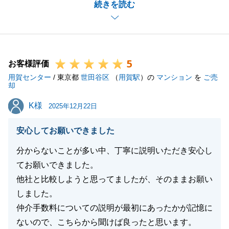
続きを読む
済手続きについて迅速にご対応いただけたことで無事
最終お手続きを迎えることができました。
重ねて御礼申し上げます。
今後も確定申告や将来的なお住み替えなど、不動産に
5
まつわるお悩みがあればお気軽にご相談下さいませ。
お客様評価
用賀センター
引き続きご愛顧の程よろしくお願い申し上げます。
/ 東京都
世田谷区
（
用賀駅
）の
マンション
を
ご売
却
K様
K様
2025年12月22日
閉じる
安心してお願いできました
分からないことが多い中、丁寧に説明いただき安心し
てお願いできました。
他社と比較しようと思ってましたが、そのままお願い
しました。
仲介手数料についての説明が最初にあったかが記憶に
ないので、こちらから聞けば良ったと思います。