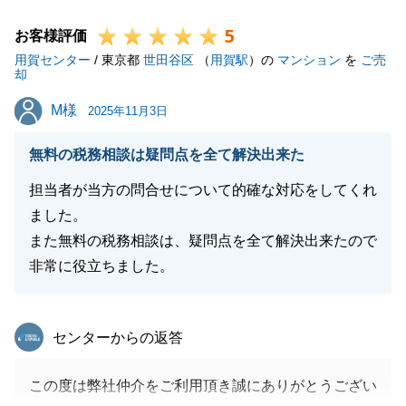
のを楽しみにしておりました。
5
今後もお困りのことがございましたら、いつでもお気
お客様評価
用賀センター
軽にご相談ください。
/ 東京都
世田谷区
（
用賀駅
）の
マンション
を
ご売
却
何卒よろしくお願い申し上げます。
M様
M様
2025年11月3日
無料の税務相談は疑問点を全て解決出来た
閉じる
担当者が当方の問合せについて的確な対応をしてくれ
ました。
また無料の税務相談は、疑問点を全て解決出来たので
非常に役立ちました。
東急リバブル
センターからの返答
この度は弊社仲介をご利用頂き誠にありがとうござい