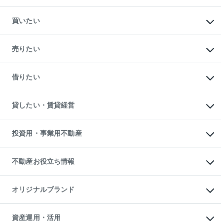
買いたい
マンションの購入
新築・分譲マンションの購入
売りたい
中古マンションの購入
一戸建ての購入
マンションの売却・査定
新築一戸建ての購入
一戸建ての売却・査定
借りたい
中古一戸建ての購入
土地の売却・査定
土地の購入
スピードAI査定
不動産購入の流れ
物件を借りる
不動産売却について
注目キーワード物件特集
オフィス・店舗の賃貸
貸したい・賃貸経営
不動産査定について
購入ガイド
借りるときの流れ
売却サービス
借りるガイド
不動産売却の流れ
無料賃料査定
多言語対応
不動産買換えの流れ
マンション賃料データ
投資用・事業用不動産
売却ガイド
賃貸管理プラン
English
繁体中文
簡体中文
リロケーションについて
投資用不動産
貸すときの流れ
事業用不動産
不動産お役立ち情報
貸すガイド
マンション投資
投資用マンション
不動産AIアドバイザー Tellus Talk
マンション一棟
マンションライブラリー
オリジナルブランド
アパート経営
人気マンションランキング
アパート投資用物件
暮らしに役立つ不動産メディア

収益物件
当社売主リノベーションマンション
「Lnote」
ビル購入（ビル一棟）
一棟リノベーションマンション

資産運用・活用
不動産相場・不動産価格情報