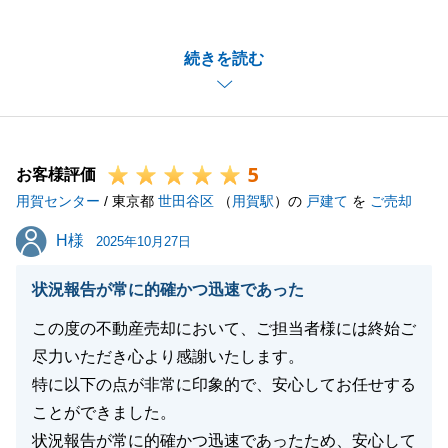
ました。
的確な対応ができていたとのお褒めのお言葉を賜り大
続きを読む
変光栄です。
販売期間中やご契約後も何度もご連絡を差し上げた
り、お打ち合わせのお時間をいただきましたが、M様
にいつも快く迅速に受け止めて頂きましたおかげで、
5
無事にお取引を完了することができました。
お客様評価
用賀センター
もしもまたなにか不動産に関するお困りのことがござ
/ 東京都
世田谷区
（
用賀駅
）の
戸建て
を
ご売却
いましたら、今後ともお気軽にご相談を頂ければと思
H様
H様
2025年10月27日
います。
弊社共々、末永くご愛顧いただけますと幸いです。よ
状況報告が常に的確かつ迅速であった
ろしくお願い申し上げます。
この度の不動産売却において、ご担当者様には終始ご
尽力いただき心より感謝いたします。
特に以下の点が非常に印象的で、安心してお任せする
閉じる
ことができました。
状況報告が常に的確かつ迅速であったため、安心して