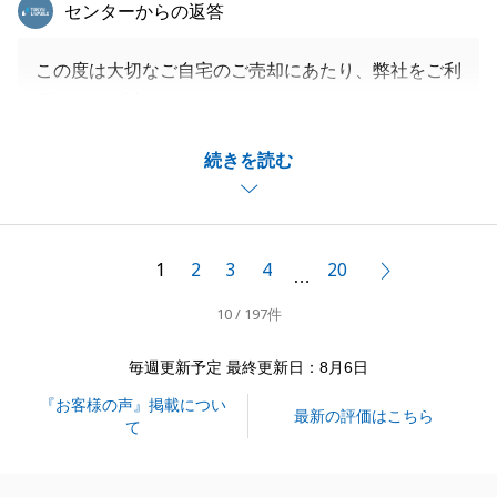
東急リバブル
センターからの返答
この度は大切なご自宅のご売却にあたり、弊社をご利
用いただき誠にありがとうございました。
お買い替えに伴い、2つの物件のご契約やお荷物の処
続きを読む
分、お引越し等、心身ともにご負担も大きかったと存
じますが、無事にお引き渡しを終えることができ、私
も非常に嬉しく思っております。
また、「購入先の不動産会社と比較すると相談しやす
1
2
3
4
20
次へ
…
かった」とのこと、温かいお言葉が非常に励みになり
10 / 197件
ます。
これからご新居でのご生活がスタートしますが、今後
毎週更新予定 最終更新日：8月6日
も不動産に関しお困りのことがあれば、いつでもお気
『お客様の声』掲載につい
軽にご連絡くださいませ。
最新の評価はこちら
て
今後とも何卒よろしくお願い申し上げます。