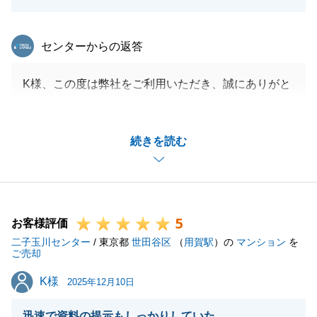
東急リバブル
センターからの返答
K様、この度は弊社をご利用いただき、誠にありがと
うございました。微力ながら、K様のお力になること
ができ、嬉しく思います。
続きを読む
K様からのお言葉を糧に今後もより良いサービスの提
供に努めさせていただきます。また何かご相談等ござ
いましたら、気兼ねなくお申し付け下さい。
末永くご愛顧賜りますよう、よろしくお願い申し上げ
5
ます。
お客様評価
二子玉川センター
/ 東京都
世田谷区
（
用賀駅
）の
マンション
を
ご売却
K様
K様
2025年12月10日
閉じる
迅速で資料の提示もしっかりしていた