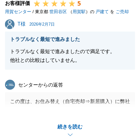
5
お客様評価
用賀センター
/ 東京都
世田谷区
（
用賀駅
）の
戸建て
を
ご売却
T様
T様
2026年2月7日
トラブルなく最短で進みました
トラブルなく最短で進みましたので満足です。
他社との比較はしていません。
東急リバブル
センターからの返答
この度は、お住み替え（自宅売却⇒新居購入）に弊社
仲介をご利用いただきましてありがとうございまし
た。
続きを読む
お買い替えの際、購入資金用意のため、売却・購入の
タイミングの調整が難しいのですが、弊社商品（立替