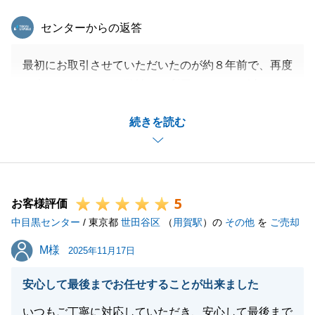
東急リバブル
センターからの返答
最初にお取引させていただいたのが約８年前で、再度
お声がけいただき、弊社をご利用頂きまして誠にあり
がとうございました。
続きを読む
また嬉しいお言葉もありがとうございます。
こちらこそ遠方にもかかわらず、N様が迅速にご対応
いただいた結果、無事にお取引が終了できたと思いま
す。
5
引き続き、よろしくお願いいたします。
お客様評価
中目黒センター
/ 東京都
世田谷区
（
用賀駅
）の
その他
を
ご売却
M様
M様
2025年11月17日
閉じる
安心して最後までお任せすることが出来ました
いつもご丁寧に対応していただき、安心して最後まで