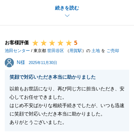
K様の大切な不動産を無事にご売却することができ、
続きを読む
大変嬉しく思っております。
ご多忙のところ、迅速にご対応いただきまして誠にあ
りがとうございました。
また何かお困りの事がございましたら是非ご相談くだ
5
さい。今後とも、よろしくお願いいたします。
お客様評価
池田センター
/ 東京都
世田谷区
（
用賀駅
）の
土地
を
ご売却
N様
N様
2025年11月30日
閉じる
笑顔で対応いただき本当に助かりました
以前もお世話になり、再び同じ方に担当いただき、安
心してお任せできました。
はじめ不安ばかりな相続手続きでしたが、いつも迅速
に笑顔で対応いただき本当に助かりました。
ありがとうございました。