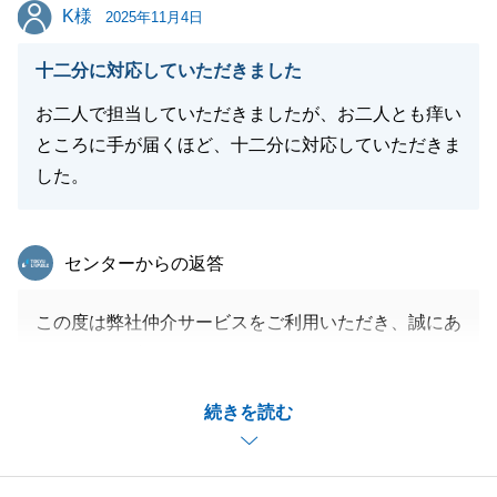
K様
K様
2025年11月4日
十二分に対応していただきました
お二人で担当していただきましたが、お二人とも痒い
ところに手が届くほど、十二分に対応していただきま
した。
東急リバブル
センターからの返答
この度は弊社仲介サービスをご利用いただき、誠にあ
りがとうございました。
身に余るお褒めの言葉を頂戴し、大変光栄に存じま
続きを読む
す。
K様には、こちらからの連絡や要望にいつも快くご対
応いただき、我々はお打ち合わせの際にお会いできる