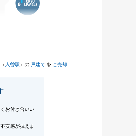
（
入曽駅
）の
戸建て
を
ご売却
す
永くお付き合いい
等不安感が拭えま