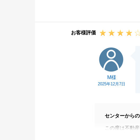
し上げます。
今後、不動産に
たら、どうぞお
お客様評価
何卒よろしくお
M様
M様
2025年12月7日
センターからの
この度は不動産
た。