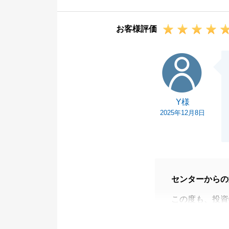
た。
また何かお困り
お客様評価
しくお願いいた
Y様
Y様
2025年12月8日
センターからの
この度も、投資
とうございまし
また、お忙しい