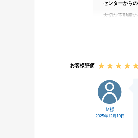
センターからの
大切な不動産の
各種お手続き等
トラブルもなく
この度は本当に
また買主様もO
次回ご利用いた
お客様評価
今後とも『東急
M様
M様
2025年12月10日