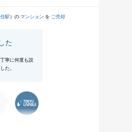
千住駅
）の
マンション
を
ご売却
した
、丁寧に何度も説
ました。
東急リバブル