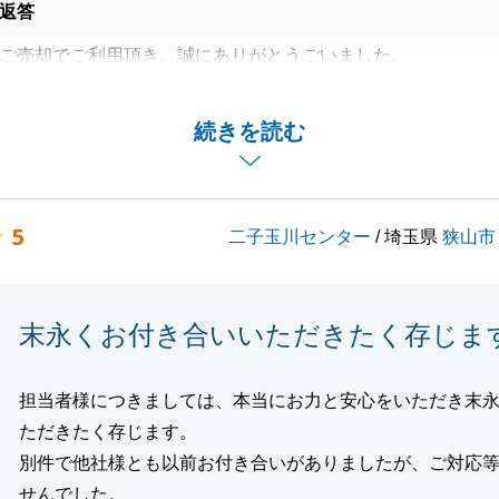
返答
ご売却でご利用頂き、誠にありがとうごいました。
、O様に迅速にご対応いただきました事により、スムーズに
お引き渡しを終えることができました。
続きを読む
ありがとうございました。
様から物件を購入することができ大変喜ばれております。
だく機会がございましたら、是非私にお申し付けください。
5
二子玉川センター
/ 埼玉県
狭山市
リバブル』をご愛顧賜りますよう宜しくお願いいたします。
末永くお付き合いいただきたく存じま
閉じる
担当者様につきましては、本当にお力と安心をいただき末
ただきたく存じます。
別件で他社様とも以前お付き合いがありましたが、ご対応
せんでした。