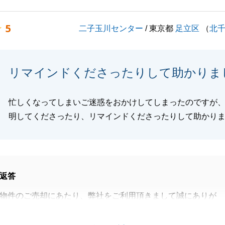
の事がございましたら是非ご相談ください。今後とも、よろ
5
二子玉川センター
/ 東京都
足立区
（
北
します。
リマインドくださったりして助かりま
閉じる
忙しくなってしまいご迷惑をおかけしてしまったのですが
明してくださったり、リマインドくださったりして助かり
返答
物件のご売却にあたり、弊社をご利用頂きまして誠にありが
た。
中、決済のお手続きやご準備等ご協力いただき重ねて御礼申