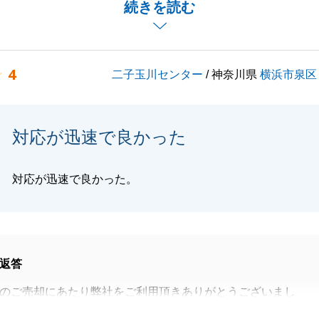
続きを読む
関わることで何かご不明な点や、お困りのことがございまし
気軽にご相談くださいませ。
4
二子玉川センター
/ 神奈川県
横浜市泉区
願いいたします。
対応が迅速で良かった
閉じる
対応が迅速で良かった。
返答
のご売却にあたり弊社をご利用頂きありがとうございまし