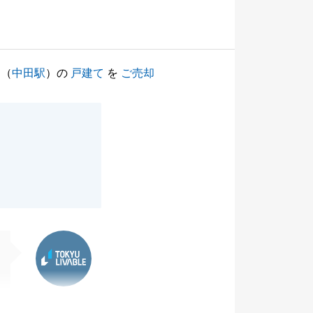
（
中田駅
）の
戸建て
を
ご売却
東急リバブル