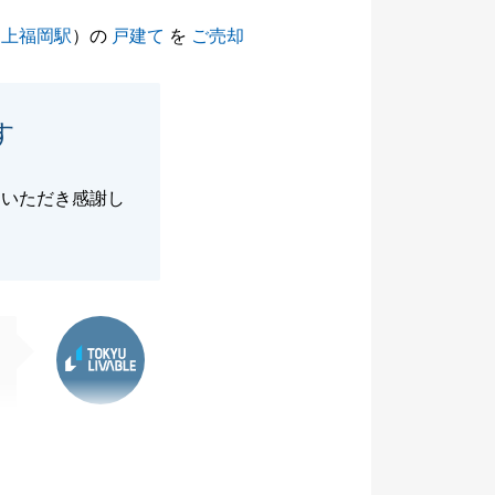
（
上福岡駅
）の
戸建て
を
ご売却
す
ていただき感謝し
東急リバブル