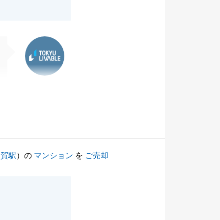
東急リバブル
用賀駅
）の
マンション
を
ご売却