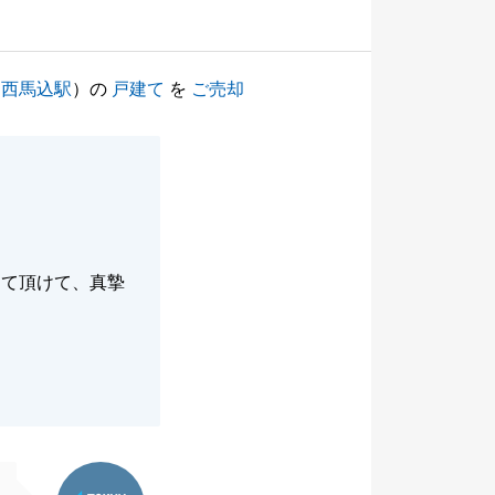
（
西馬込駅
）の
戸建て
を
ご売却
して頂けて、真摯
東急リバブル