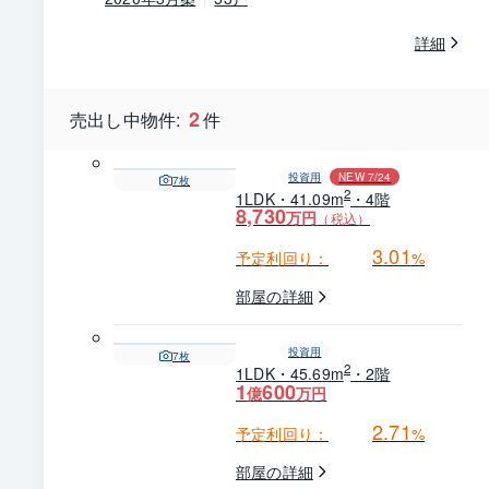
詳細
2
売出し中物件:
件
投資用
NEW 7/24
7
枚
2
1LDK・41.09m
・4階
8,730
万円
（税込）
3.01
予定利回り：
%
部屋の詳細
投資用
7
枚
2
1LDK・45.69m
・2階
1
600
億
万円
2.71
予定利回り：
%
部屋の詳細