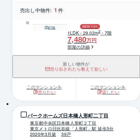
1
売出し中物件:
件
NEW 7/31
27
枚
2
1LDK・29.02m
・7階
7,480
万円
部屋の詳細
新しい物件が
売り出されたら教えて欲しい
このマンションを
このマンションを
売りたい
貸したい
1 / 0
パークホームズ日本橋人形町二丁目
東京都中央区日本橋人形町２丁目
東京メトロ日比谷線「人形町」駅 徒歩3分
2020年3月築
39戸