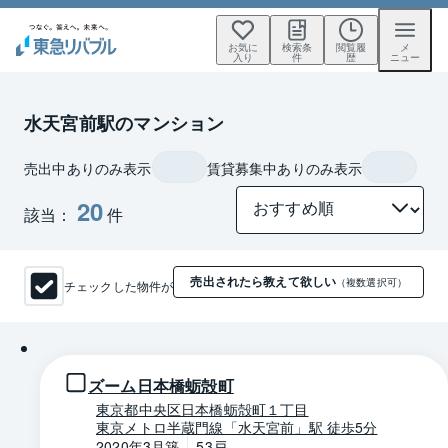
お気に
検索条
閲覧履
メ
入り
件
歴
ニュー
水天宮前駅のマンション
売出中ありのみ表示
賃貸募集中ありのみ表示
20
該当：
件
売出されたら教えて欲しい
チェックした物件が
（複数選択可）
1 / 0
ズーム日本橋蛎殻町
東京都中央区日本橋蛎殻町１丁目
東京メトロ半蔵門線「水天宮前」駅 徒歩5分
2020年3月築
53戸