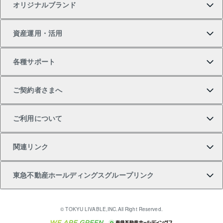
オリジナルブランド
新築一戸建ての購入
スピードAI査定
借りるときの流れ
マンション賃料データ
投資用不動産
不動産お役立ち情報
資産運用・活用
中古一戸建ての購入
不動産売却について
借りるガイド
賃貸管理プラン
事業用不動産
不動産AIアドバイザー Tellus Talk
当社売主リノベーションマンション
各種サポート
一棟リノベーションマンション L`GENTE（ルジェン
土地の購入
不動産査定について
リロケーションについて
マンション投資
マンションライブラリー
等価交換事業
テ）
ご契約者さまへ
不動産購入の流れ
売却サービス
貸すときの流れ
投資用マンション
人気マンションランキング
区分リノベーションマンション Lideas（リディアス）
不動産M&A
シニア向けサポート
ご利用について
投資用一棟レジデンスWELL SQUARE（ウェルスクエ
注目キーワード物件特集
不動産売却の流れ
貸すガイド
マンション一棟
暮らしに役立つ不動産メディア 「Lnote」
アセットマネジメント・出資
相続サポート
ご契約者さまサポートメニュー
ア）
関連リンク
購入ガイド
不動産買換えの流れ
アパート経営
不動産相場・不動産価格情報
不動産小口投資 LEGACIA（レガシア）
リフォームサポート
ご紹介・再契約特典
本人確認に関するお客様へのお願い
東急不動産ホールディングスグループリンク
売却ガイド
アパート投資用物件
不動産売却FAQ
入居者様専用-各種ご案内（賃貸）
金融商品取引について
すまいValue
多言語対応
English
繁体中文
簡体中文
これからご結婚される方に東急百貨店のブライダルク
© TOKYU LIVABLE,INC.All Right Reserved.
収益物件
不動産コラム・ニュース
東急こすもす会「こすもすWeb」
東急リバブル ソーシャルメディアポリシー
東急不動産
ラブ