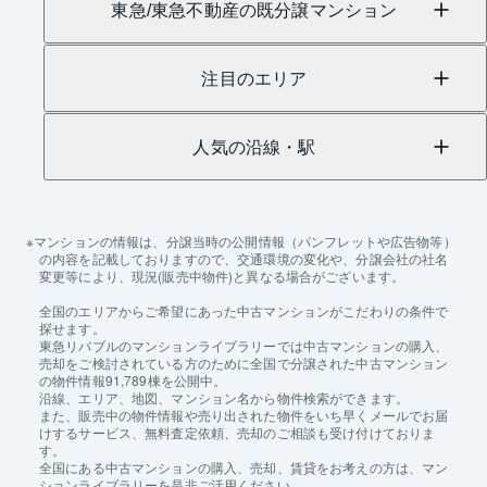
東急/東急不動産の既分譲マンション
注目のエリア
人気の沿線・駅
マンションの情報は、分譲当時の公開情報（パンフレットや広告物等）
の内容を記載しておりますので、交通環境の変化や、分譲会社の社名
変更等により、現況(販売中物件)と異なる場合がございます。
全国のエリアからご希望にあった中古マンションがこだわりの条件で
探せます。
東急リバブルのマンションライブラリーでは中古マンションの購入、
売却をご検討されている方のために全国で分譲された中古マンション
の物件情報91,789棟を公開中。
沿線、エリア、地図、マンション名から物件検索ができます。
また、販売中の物件情報や売り出された物件をいち早くメールでお届
けするサービス、無料査定依頼、売却のご相談も受け付けておりま
す。
全国にある中古マンションの購入、売却、賃貸をお考えの方は、マン
ションライブラリーを是非ご活用ください。