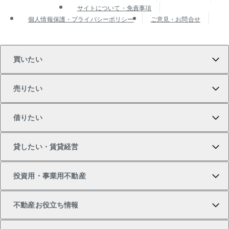
サイトについて・免責事項
個人情報保護・プライバシーポリシー
ご意見・お問合せ
買いたい
売りたい
買いたいTOP
借りたい
マンションの購入
売りたいTOP
貸したい・賃貸経営
新築・分譲マンションの購入
マンションの売却・査定
借りたいTOP
投資用・事業用不動産
中古マンションの購入
一戸建ての売却・査定
物件を借りる
貸したいTOP
不動産お役立ち情報
一戸建ての購入
土地の売却・査定
オフィス・店舗の賃貸
無料賃料査定
投資用・事業用不動産TOP