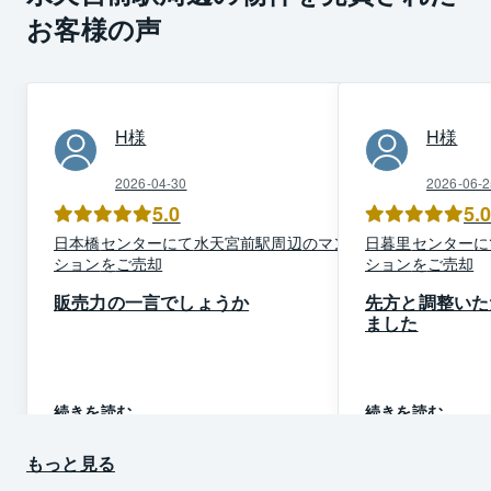
お客様の声
H
様
H
様
2026-04-30
2026-06-2
5.0
5.
日本橋
センター
にて
水天宮前駅周辺
の
マン
日暮里
センター
に
ション
を
ご売却
ション
を
ご売却
販売力の一言でしょうか
先方と調整いた
ました
続きを読む
続きを読む
もっと見る