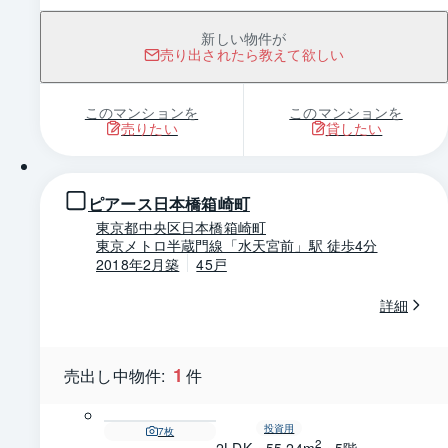
新しい物件が
売り出されたら教えて欲しい
このマンションを
このマンションを
売りたい
貸したい
1 / 0
ピアース日本橋箱崎町
東京都中央区日本橋箱崎町
東京メトロ半蔵門線「水天宮前」駅 徒歩4分
2018年2月築
45戸
詳細
1
売出し中物件:
件
投資用
7
枚
2
2LDK・55.24m
・5階