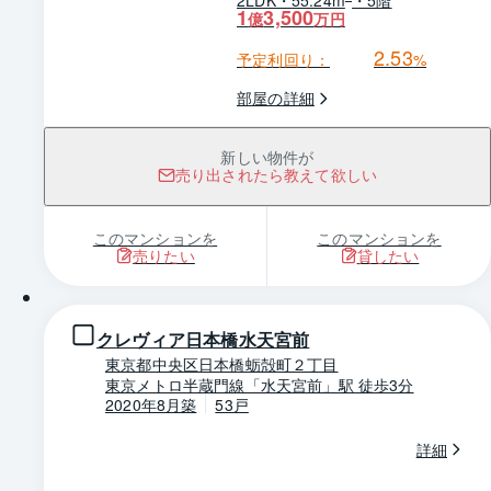
1
3,500
億
万円
2.53
予定利回り：
%
部屋の詳細
新しい物件が
売り出されたら教えて欲しい
このマンションを
このマンションを
売りたい
貸したい
1 / 0
クレヴィア日本橋水天宮前
東京都中央区日本橋蛎殻町２丁目
東京メトロ半蔵門線「水天宮前」駅 徒歩3分
2020年8月築
53戸
詳細