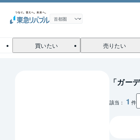
買いたい
売りたい
「ガーデ
1
該当：
件