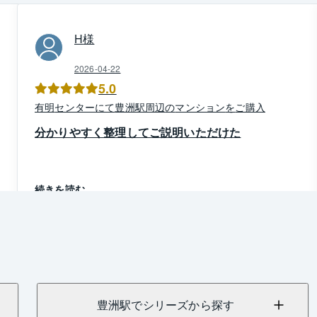
H
様
2026-04-22
5.0
有明
センター
にて
豊洲駅周辺
の
マンション
を
ご購入
分かりやすく整理してご説明いただけた
続きを読む
豊洲駅でシリーズから探す