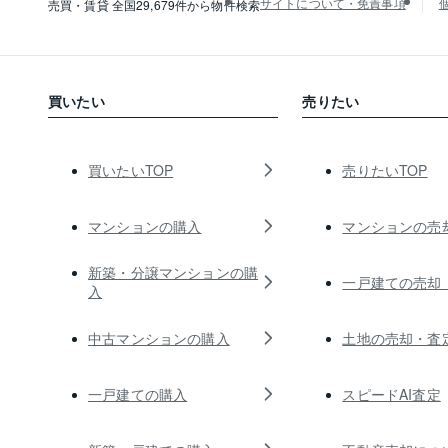
サイトについて・免責事項
売買・賃貸 全国29,679件から物件検索
買いたい
売りたい
買いたいTOP
売りたいTOP
マンションの購入
マンションの売
新築・分譲マンションの購
一戸建ての売却
入
中古マンションの購入
土地の売却・査
一戸建ての購入
スピードAI査定