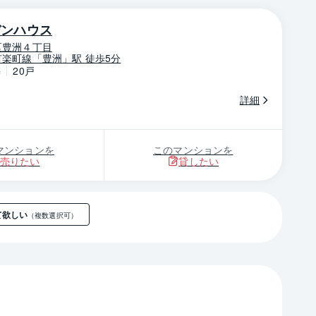
デンハウス
区豊洲４丁目
楽町線「豊洲」駅 徒歩5分
築
20戸
詳細
マンションを
このマンションを
売りたい
貸したい
て欲しい
（複数選択可）