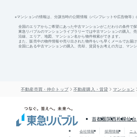
マンションの情報は、分譲当時の公開情報（パンフレットや広告物等）
全国のエリアからご希望にあった中古マンションがこだわりの条件で
東急リバブルのマンションライブラリーでは中古マンションの購入、売却
沿線、エリア、地図、マンション名から物件検索ができます。
また、販売中の物件情報や売り出された物件をいち早くメールでお届
全国にある中古マンションの購入、売却、賃貸をお考えの方は、マン
不動産売買・仲介トップ
不動産購入・賃貸
マンション
首都圏
関西
札幌
仙台
会社情報
採用情報
ニュ