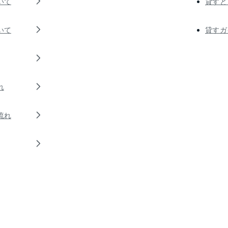
いて
貸すと
いて
貸すガ
れ
流れ