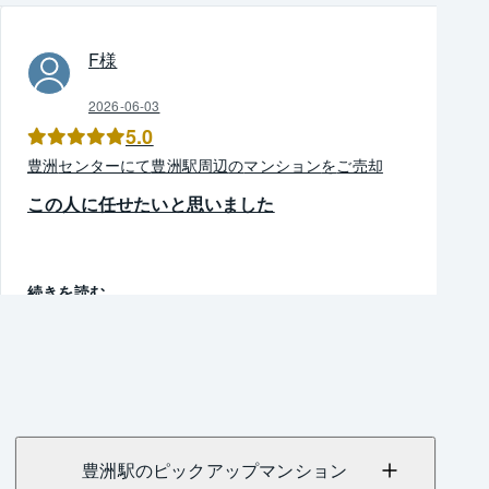
F
様
2026-06-03
5.0
豊洲
センター
にて
豊洲駅周辺
の
マンション
を
ご売却
この人に任せたいと思いました
続きを読む
豊洲駅のピックアップマンション