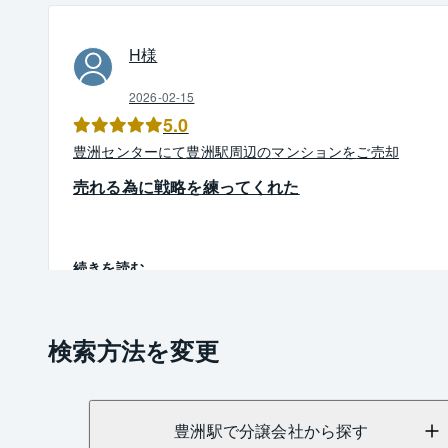
H
様
2026-02-15
5.0
豊洲
センター
にて
豊洲駅周辺
の
マンション
を
ご売却
売れる為に戦略を練ってくれた
続きを読む
検索方法を変更
豊洲駅で分譲会社から探す