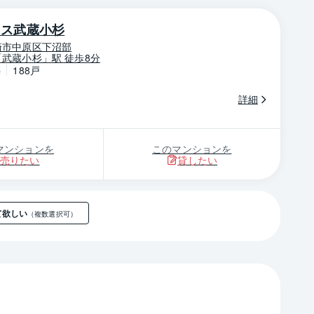
ウス武蔵小杉
崎市中原区下沼部
武蔵小杉」駅 徒歩8分
築
188戸
詳細
マンションを
このマンションを
売りたい
貸したい
て欲しい
（複数選択可）