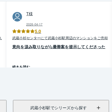
T
様
2026-04-17
5.0
入
武蔵小杉
センター
にて
武蔵小杉駅周辺
の
マンション
を
ご売却
意向を汲み取りながら最善案を提示してくださった
続きを読む
武蔵小杉駅でシリーズから探す