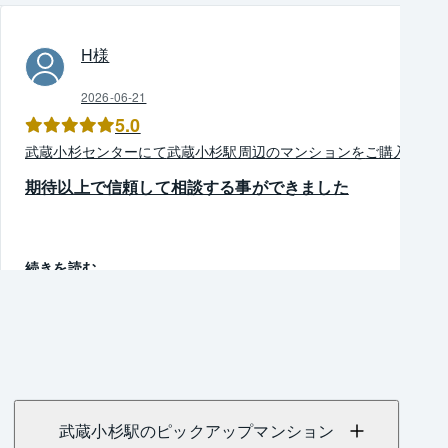
H
様
2026-06-21
5.0
武蔵小杉
センター
にて
武蔵小杉駅周辺
の
マンション
を
ご購入
期待以上で信頼して相談する事ができました
続きを読む
武蔵小杉駅のピックアップマンション