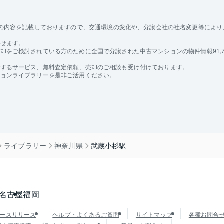
の内容を記載しておりますので、交通環境の変化や、分譲会社の社名変更等により、
探せます。
をご検討されている方のために全国で分譲された中古マンションの物件情報91,7
けするサービス、無料査定依頼、売却のご相談も受け付けております。
ションライブラリーを是非ご活用ください。
ライブラリー
神奈川県
武蔵小杉駅
名古屋
福岡
ースリリース
ヘルプ・よくあるご質問
サイトマップ
各種お問合