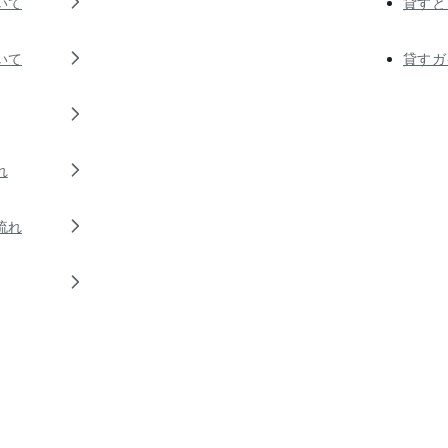
いて
貸すと
いて
貸すガ
れ
流れ