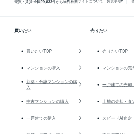
サイトについて・免責事項
売買・賃貸 全国29,833件から物件検索
買いたい
売りたい
買いたいTOP
売りたいTOP
マンションの購入
マンションの売
新築・分譲マンションの購
一戸建ての売却
入
中古マンションの購入
土地の売却・査
一戸建ての購入
スピードAI査定