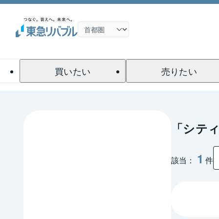
買いたい
売りたい
「シティ
1
該当：
件