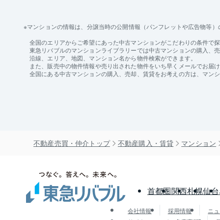
マンションの情報は、分譲当時の公開情報（パンフレットや広告物等）
全国のエリアからご希望にあった中古マンションがこだわりの条件で
東急リバブルのマンションライブラリーでは中古マンションの購入、売却
沿線、エリア、地図、マンション名から物件検索ができます。
また、販売中の物件情報や売り出された物件をいち早くメールでお届
全国にある中古マンションの購入、売却、賃貸をお考えの方は、マン
不動産売買・仲介トップ
不動産購入・賃貸
マンション
首都圏
関西
札幌
仙台
会社情報
採用情報
ニュ