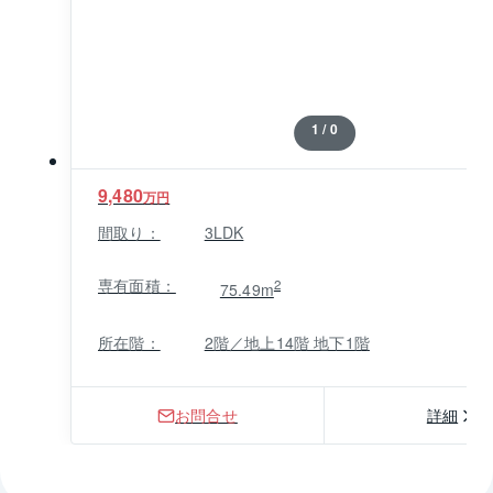
1 / 0
9,480
万円
間取り：
3LDK
専有面積：
2
75.49m
所在階：
2階／地上14階 地下1階
お問合せ
詳細