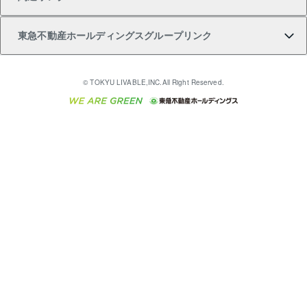
購入ガイド
不動産買換えの流れ
アパート経営
不動産相場・不動産価格情報
不動産小口投資 LEGACIA（レガシア）
リフォームサポート
ご紹介・再契約特典
本人確認に関するお客様へのお願い
東急不動産ホールディングスグループリンク
売却ガイド
アパート投資用物件
不動産売却FAQ
入居者様専用-各種ご案内（賃貸）
金融商品取引について
すまいValue
多言語対応
English
繁体中文
簡体中文
これからご結婚される方に東急百貨店のブライダルク
© TOKYU LIVABLE,INC.All Right Reserved.
収益物件
不動産コラム・ニュース
東急こすもす会「こすもすWeb」
東急リバブル ソーシャルメディアポリシー
東急不動産
ラブ
ご意見・お問い合わせ（金融商品取引専用の相談・お
人材サービスのご用命は 東急リバブルスタッフ株式会
ビル購入（ビル一棟）
不動産用語集
東急コミュニティー
問い合わせ窓口）
社まで
投資用不動産の売却査定
不動産なんでもネット相談室
保険募集におけるプライバシー・ポリシー
東北の逸品を贈ります 東北すぐれものセレクション
東急リバブル
ダイレクトメール（郵送物）・Eメールなどの送付停
事業用不動産の売却査定
住まいの税金
民泊の開業・運営のご相談は「ReINN株式会社」まで
東急住宅リース
止について
海外不動産
物件一括検索（購入＆賃貸）
宅地建物取引業者の皆様へ
学生情報センター（ナジック）
グループの一覧をもっと見る