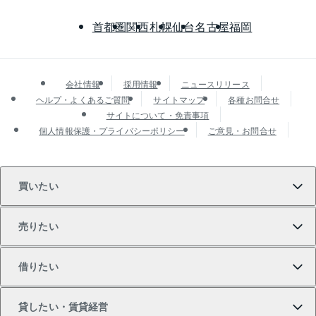
首都圏
関西
札幌
仙台
名古屋
福岡
会社情報
採用情報
ニュースリリース
ヘルプ・よくあるご質問
サイトマップ
各種お問合せ
サイトについて・免責事項
個人情報保護・プライバシーポリシー
ご意見・お問合せ
買いたい
売りたい
買いたいTOP
借りたい
マンションの購入
売りたいTOP
貸したい・賃貸経営