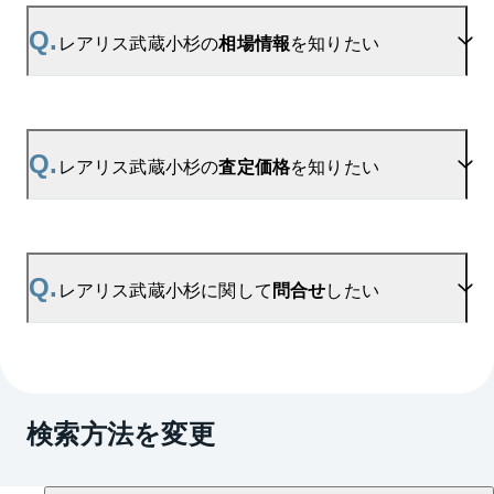
A.
当サイトには、
「売り出されたら教えて」
リクエス
ト機能がございます。お気に入りのマンションをご
Q.
レアリス武蔵小杉の
相場情報
を知りたい
登録いただきますと、新着情報をいち早くお届けし
ます。
ご登録はこちら→
レアリス武蔵小杉の新着登録
A.
参考相場価格、参考相場賃料
を掲載しております。
レアリス武蔵小杉の過去の販売事例や、周辺の販売
Q.
レアリス武蔵小杉の
査定価格
を知りたい
実績からAIが算出した数値です。ご希望の広さに合
わせてご確認いただけますので、平米数選択もご活
用ください。
A.
レアリス武蔵小杉の無料売却査定は
お問い合わせフォーム
よりお問い合わせください。
Q.
レアリス武蔵小杉に関して
問合せ
したい
マンションAI査定では、ご所有マンションの推定価
格をAIがすぐにスピード査定いたします。
→
AI査定はこちら
A.
売買に関するお問い合わせは、
武蔵小杉センター
（TEL：0120-109-634）
検索方法を変更
賃貸に関するお問い合わせは、
武蔵小杉センター
（TEL：0120-992-445）
にて承っております。