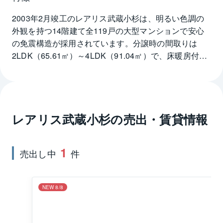
2003年2月竣工のレアリス武蔵小杉は、明るい色調の
外観を持つ14階建て全119戸の大型マンションで安心
の免震構造が採用されています。分譲時の間取りは
2LDK（65.61㎡）～4LDK（91.04㎡）で、床暖房付き
のリビングダイニングは11.0畳から13.5畳が用意され
ています。多くの住戸にウォークインクローゼットが
設けられるほか、洗面室にはワードローブ（衣裳
棚）、廊下には物入れが採用されるなど収納も豊富で
レアリス武蔵小杉
の売出・賃貸情報
す。バルコニーにはスロップシンク、プライバシーを
重視したポーチ、浴室乾燥・オートロック・宅配ロッ
カーも採用されています。レリアス武蔵小杉からはJR
1
売出し中
件
南武線武蔵小杉駅へ徒歩3分、東急東横線武蔵小杉駅へ
徒歩4分と交通アクセスの良さも魅力です。
NEW 8/8