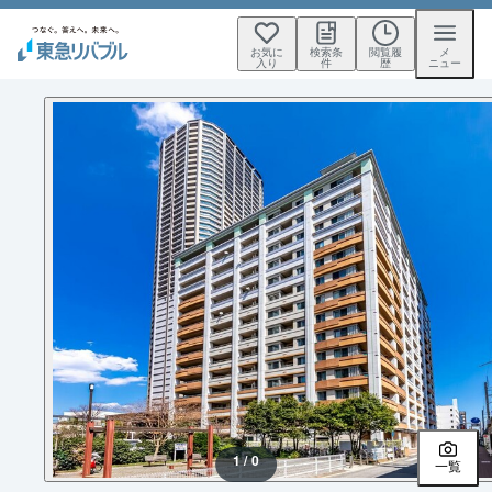
お気に
検索条
閲覧履
メ
入り
件
歴
ニュー
1 / 0
一覧