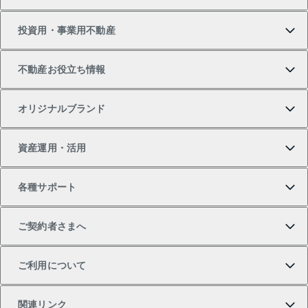
新築・分譲マンションの購入
マンションの売却・査定
借りたいTOP
投資用・事業用不動産
中古マンションの購入
一戸建ての売却・査定
物件を借りる
貸したいTOP
不動産お役立ち情報
一戸建ての購入
土地の売却・査定
オフィス・店舗の賃貸
無料賃料査定
投資用・事業用不動産TOP
オリジナルブランド
新築一戸建ての購入
スピードAI査定
借りるときの流れ
マンション賃料データ
投資用不動産
不動産お役立ち情報
資産運用・活用
中古一戸建ての購入
不動産売却について
借りるガイド
賃貸管理プラン
事業用不動産
不動産AIアドバイザー Tellus Talk
当社売主リノベーションマンション
各種サポート
一棟リノベーションマンション L`GENTE（ルジェン
土地の購入
不動産査定について
リロケーションについて
マンション投資
マンションライブラリー
等価交換事業
テ）
ご契約者さまへ
不動産購入の流れ
売却サービス
貸すときの流れ
投資用マンション
人気マンションランキング
区分リノベーションマンション Lideas（リディアス）
不動産M&A
シニア向けサポート
ご利用について
投資用一棟レジデンスWELL SQUARE（ウェルスクエ
注目キーワード物件特集
不動産売却の流れ
貸すガイド
マンション一棟
暮らしに役立つ不動産メディア 「Lnote」
アセットマネジメント・出資
相続サポート
ご契約者さまサポートメニュー
ア）
関連リンク