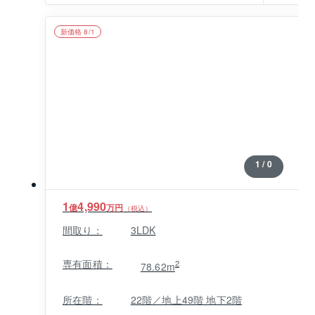
新価格 8/1
1 / 0
1
4,990
億
万円
（税込）
間取り：
3LDK
専有面積：
2
78.62m
所在階：
22階／地上49階 地下2階