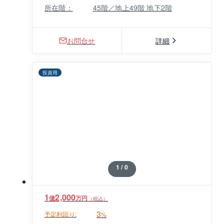
所在階：
45階／地上49階 地下2階
お問合せ
詳細
投資用
1 / 0
1
2,000
億
万円
（税込）
3
予定利回り:
%