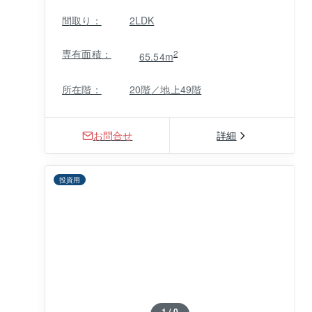
間取り：
2LDK
専有面積：
2
65.54m
所在階：
20階／地上49階
お問合せ
詳細
投資用
1 / 0