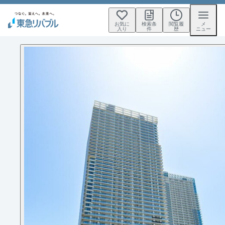
お気に
検索条
閲覧履
メ
入り
件
歴
ニュー