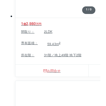
1 / 0
1
2,980
億
万円
間取り：
2LDK
専有面積：
2
59.43m
所在階：
31階／地上49階 地下2階
お問合せ