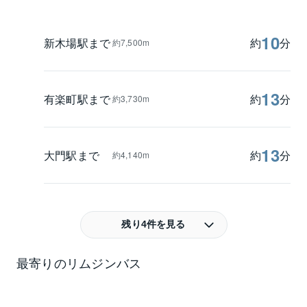
10
新木場駅まで
約
分
約7,500m
13
有楽町駅まで
約
分
約3,730m
13
大門駅まで
約
分
約4,140m
残り4件を見る
最寄りのリムジンバス