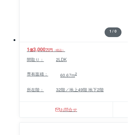
1 / 0
1
3,000
億
万円
（税込）
間取り：
2LDK
専有面積：
2
60.67m
所在階：
32階／地上49階 地下2階
お問合せ