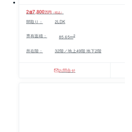
2
7,800
億
万円
（税込）
間取り：
2LDK
専有面積：
2
85.65m
所在階：
32階／地上49階 地下2階
お問合せ