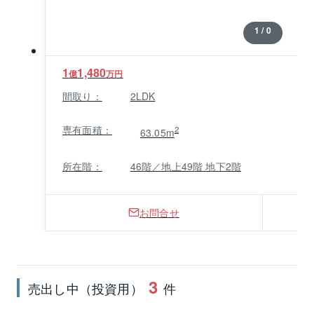
1 / 0
1
1,480
億
万円
間取り：
2LDK
専有面積：
2
63.05m
所在階：
46階／地上49階 地下2階
お問合せ
3
売出し中（投資用）
件