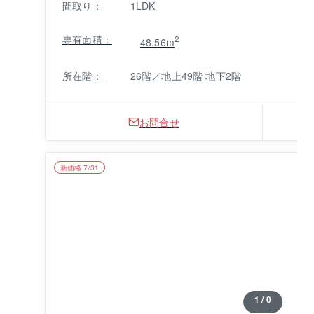
間取り：
1LDK
専有面積：
2
48.56m
所在階：
26階／地上49階 地下2階
お問合せ
新価格 7/31
1 / 0