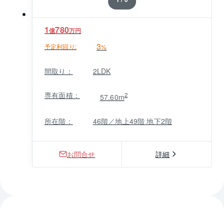
1
780
億
万円
3
予定利回り:
%
間取り：
2LDK
専有面積：
2
57.60m
所在階：
46階／地上49階 地下2階
お問合せ
詳細