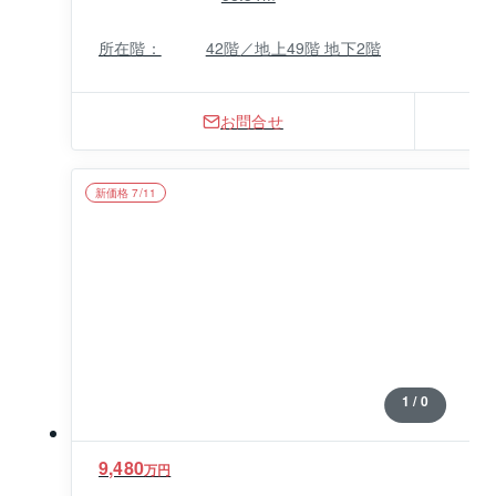
所在階：
42階／地上49階 地下2階
お問合せ
新価格 7/11
1 / 0
9,480
万円