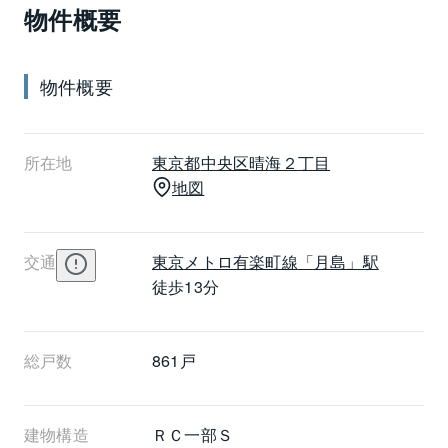
物件概要
物件概要
所在地
東京都
中央区
晴海２丁目
地図
交通
東京メトロ有楽町線
「月島」駅
徒歩13分
総戸数
861戸
建物構造
ＲＣ一部Ｓ