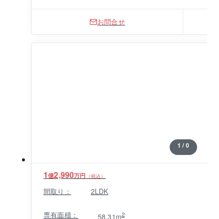
お問合せ
1 / 0
1
2,990
億
万円
（税込）
間取り：
2LDK
専有面積：
2
58.31m