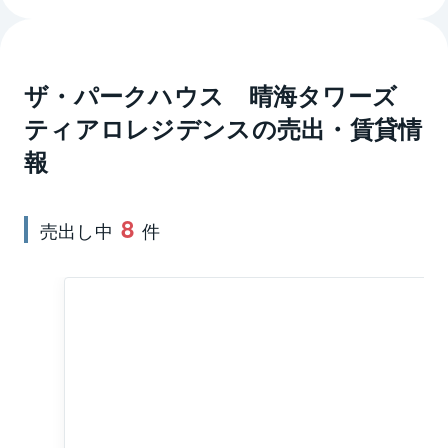
は駐車場、駐輪場、バイク置き場、宅配ボックスなど
が備わっています。他に、コンシェルジュデスク、
ガーデンビューラウンジ、ミニショップ、パーティー
フォーラム、キッズスペース、サウンドサークル、ラ
ザ・パークハウス 晴海タワーズ
イブラリーラウンジ、スタディーブース、フィットネ
ティアロレジデンス
の売出・賃貸情
スルーム、ゴルフレンジ、ゲストルーム、ティアロラ
報
ウンジなど様々な共用施設があって、快適に過ごせそ
うです。ザ・パークハウス　晴海タワーズ　ティアロ
レジデンスの分譲時の専有面積は43.33㎡～127.79㎡、
8
売出し中
件
間取りは1LDK～4LDKでシングルからファミリーまで
幅広い家族構成に対応しています。また、ホテルを思
わせるような内廊下設計のため、エレベーターを降り
れば、外を気にすることなく各住戸へのアクセスが可
能です。ザ・パークハウス　晴海タワーズ　ティアロ
レジデンスの最寄り駅は東京メトロ有楽町線の月島駅
で徒歩13分です。