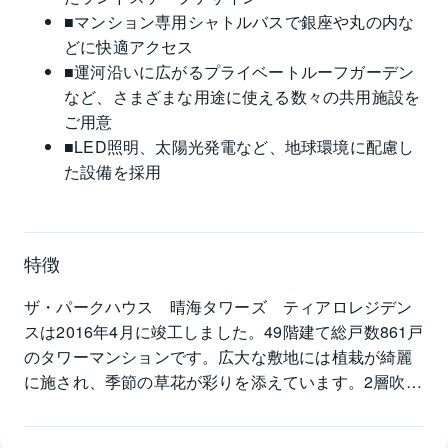
■マンション専用シャトルバスで銀座や丸の内な
どに快適アクセス
■運河沿いに広がるプライベートルーフガーデン
など、さまざまな用途に使える数々の共用施設を
ご用意
■LED照明、太陽光発電など、地球環境に配慮し
た設備を採用
特徴
ザ・パークハウス　晴海タワーズ　ティアロレジデン
スは2016年4月に竣工しました。49階建て総戸数861戸
のタワーマンションです。広大な敷地には植栽が綺麗
に施され、季節の草花が彩りを添えています。2層吹き
抜けのエントランスホールは開放感があり、エスカ
レーターが設置されています。マンションの敷地内に