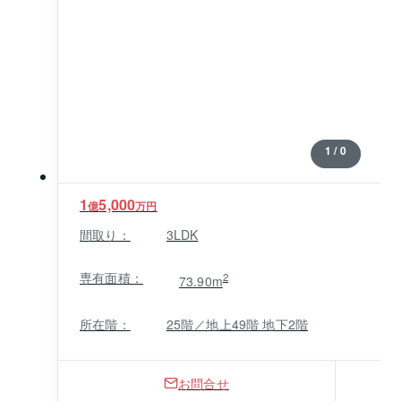
1 / 0
1
5,000
億
万円
間取り：
3LDK
専有面積：
2
73.90m
所在階：
25階／地上49階 地下2階
お問合せ