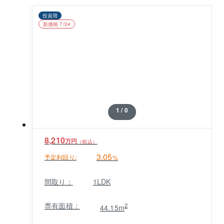
投資用
新価格 7/24
1 / 0
8,210
万円
（税込）
3.05
予定利回り:
%
間取り：
1LDK
専有面積：
2
44.15m