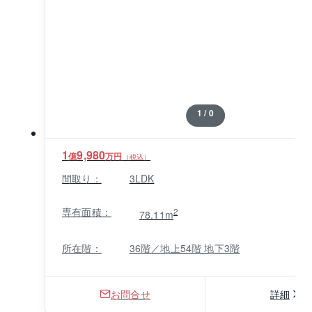
1 / 0
1
9,980
億
万円
（税込）
間取り：
3LDK
専有面積：
2
78.11m
所在階：
36階／地上54階 地下3階
お問合せ
詳細