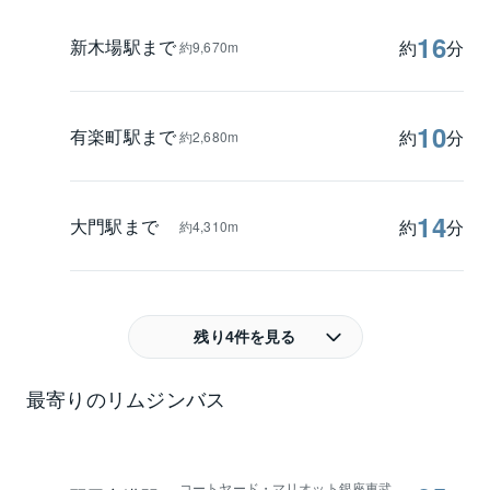
16
新木場駅まで
約
分
約9,670m
10
有楽町駅まで
約
分
約2,680m
14
大門駅まで
約
分
約4,310m
残り4件を見る
最寄りのリムジンバス
コートヤード・マリオット銀座東武