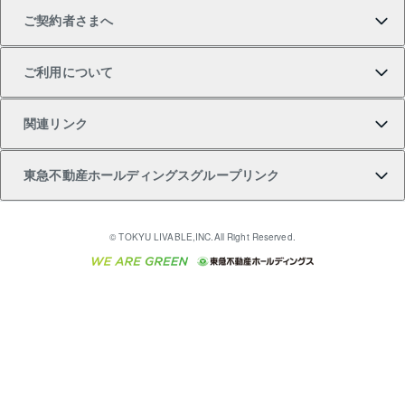
ご契約者さまへ
不動産購入の流れ
売却サービス
貸すときの流れ
投資用マンション
人気マンションランキング
区分リノベーションマンション Lideas（リディアス）
不動産M&A
シニア向けサポート
ご利用について
投資用一棟レジデンスWELL SQUARE（ウェルスクエ
注目キーワード物件特集
不動産売却の流れ
貸すガイド
マンション一棟
暮らしに役立つ不動産メディア 「Lnote」
アセットマネジメント・出資
相続サポート
ご契約者さまサポートメニュー
ア）
関連リンク
購入ガイド
不動産買換えの流れ
アパート経営
不動産相場・不動産価格情報
不動産小口投資 LEGACIA（レガシア）
リフォームサポート
ご紹介・再契約特典
本人確認に関するお客様へのお願い
東急不動産ホールディングスグループリンク
売却ガイド
アパート投資用物件
不動産売却FAQ
入居者様専用-各種ご案内（賃貸）
金融商品取引について
すまいValue
多言語対応
English
繁体中文
簡体中文
これからご結婚される方に東急百貨店のブライダルク
© TOKYU LIVABLE,INC.All Right Reserved.
収益物件
不動産コラム・ニュース
東急こすもす会「こすもすWeb」
東急リバブル ソーシャルメディアポリシー
東急不動産
ラブ
ご意見・お問い合わせ（金融商品取引専用の相談・お
人材サービスのご用命は 東急リバブルスタッフ株式会
ビル購入（ビル一棟）
不動産用語集
東急コミュニティー
問い合わせ窓口）
社まで
投資用不動産の売却査定
不動産なんでもネット相談室
保険募集におけるプライバシー・ポリシー
東北の逸品を贈ります 東北すぐれものセレクション
東急リバブル
ダイレクトメール（郵送物）・Eメールなどの送付停
事業用不動産の売却査定
住まいの税金
民泊の開業・運営のご相談は「ReINN株式会社」まで
東急住宅リース
止について