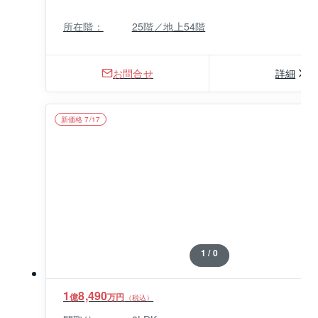
所在階：
25階／地上54階
お問合せ
詳細
新価格 7/17
1 / 0
1
8,490
億
万円
（税込）