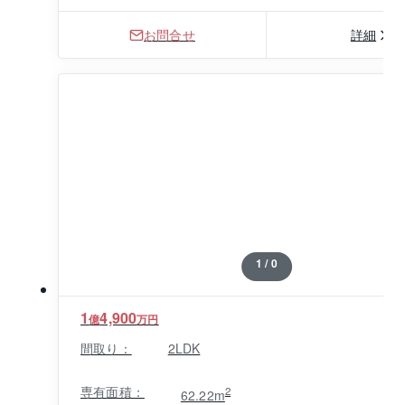
お問合せ
詳細
1 / 0
1
4,900
億
万円
間取り：
2LDK
専有面積：
2
62.22m