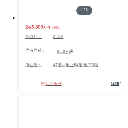
1 / 0
2
5,800
億
万円
（税込）
間取り：
2LDK
専有面積：
2
95.09m
所在階：
47階／地上54階 地下3階
お問合せ
詳細