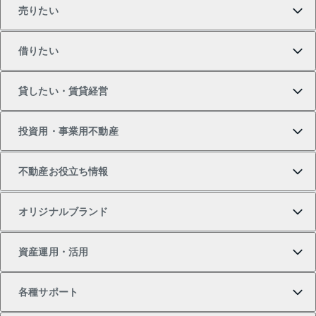
売りたい
買いたいTOP
借りたい
マンションの購入
売りたいTOP
貸したい・賃貸経営
新築・分譲マンションの購入
マンションの売却・査定
借りたいTOP
投資用・事業用不動産
中古マンションの購入
一戸建ての売却・査定
物件を借りる
貸したいTOP
不動産お役立ち情報
一戸建ての購入
土地の売却・査定
オフィス・店舗の賃貸
無料賃料査定
投資用・事業用不動産TOP
オリジナルブランド
新築一戸建ての購入
スピードAI査定
借りるときの流れ
マンション賃料データ
投資用不動産
不動産お役立ち情報
資産運用・活用
中古一戸建ての購入
不動産売却について
借りるガイド
賃貸管理プラン
事業用不動産
不動産AIアドバイザー Tellus Talk
当社売主リノベーションマンション
各種サポート
一棟リノベーションマンション L`GENTE（ルジェン
土地の購入
不動産査定について
リロケーションについて
マンション投資
マンションライブラリー
等価交換事業
テ）