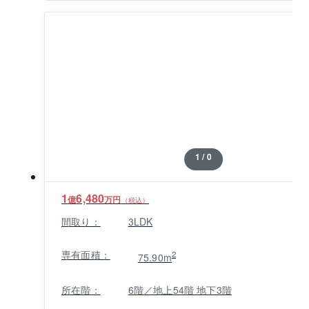
1 / 0
1
6,480
億
万円
（税込）
間取り：
3LDK
専有面積：
2
75.90m
所在階：
6階／地上54階 地下3階