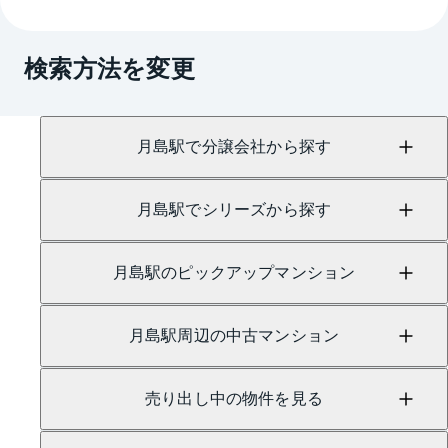
A.
売買に関するお問い合わせは、
月島センター
（TEL：0800-888-6109）
検索方法を変更
賃貸に関するお問い合わせは、
勝どきセンター
（TEL：0120-951-859）
にて承っております。
月島駅で分譲会社から探す
月島駅でシリーズから探す
月島駅のピックアップマンション
月島駅周辺の中古マンション
売り出し中の物件を見る