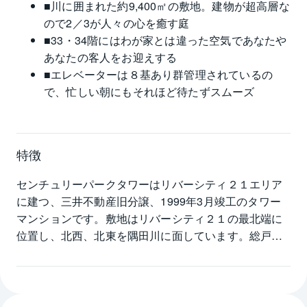
■川に囲まれた約9,400㎡の敷地。建物が超高層な
ので2／3が人々の心を癒す庭
■33・34階にはわが家とは違った空気であなたや
あなたの客人をお迎えする
■エレベーターは８基あり群管理されているの
で、忙しい朝にもそれほど待たずスムーズ
特徴
センチュリーパークタワーはリバーシティ２１エリア
に建つ、三井不動産旧分譲、1999年3月竣工のタワー
マンションです。敷地はリバーシティ２１の最北端に
位置し、北西、北東を隅田川に面しています。総戸数
756戸、54階建ての建物は、三井不動産が手掛けたこ
のエリアのタワーマンションの中では最も規模が大き
く、ガーデン、キッズルーム、デッキテラス、展望ロ
ビー、ラウンジ、ゲストスイートなど多様な共用設備