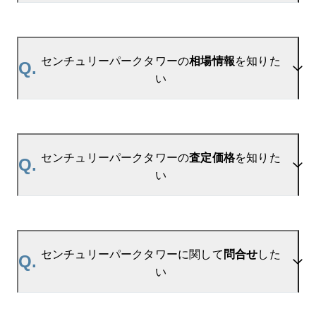
A.
当サイトには、
「売り出されたら教えて」
リクエス
ト機能がございます。お気に入りのマンションをご
センチュリーパークタワーの
相場情報
を知りた
Q.
登録いただきますと、新着情報をいち早くお届けし
い
ます。
ご登録はこちら→
センチュリーパークタワーの新着登録
A.
参考相場価格、参考相場賃料
を掲載しております。
センチュリーパークタワーの過去の販売事例や、周
センチュリーパークタワーの
査定価格
を知りた
Q.
辺の販売実績からAIが算出した数値です。ご希望の
い
広さに合わせてご確認いただけますので、平米数選
択もご活用ください。
A.
センチュリーパークタワーの無料売却査定は
お問い合わせフォーム
よりお問い合わせください。
センチュリーパークタワーに関して
問合せ
した
Q.
マンションAI査定では、ご所有マンションの推定価
い
格をAIがすぐにスピード査定いたします。
→
AI査定はこちら