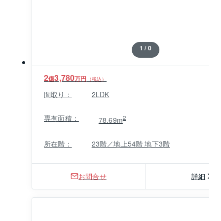
1 / 0
2
3,780
億
万円
（税込）
間取り：
2LDK
専有面積：
2
78.69m
所在階：
23階／地上54階 地下3階
お問合せ
詳細