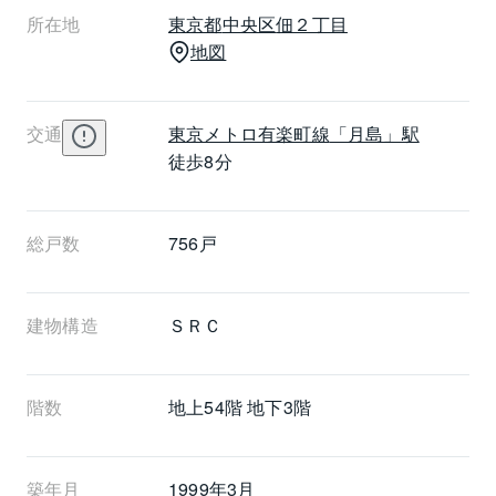
所在地
東京都
中央区
佃２丁目
地図
交通
東京メトロ有楽町線
「月島」駅
徒歩8分
総戸数
756戸
建物構造
ＳＲＣ
階数
地上54階 地下3階
築年月
1999年3月