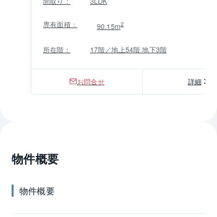
間取り：
3LDK
専有面積：
2
90.15m
所在階：
17階／地上54階 地下3階
お問合せ
詳細
物件概要
物件概要