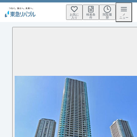
お気に
検索条
閲覧履
メ
入り
件
歴
ニュー