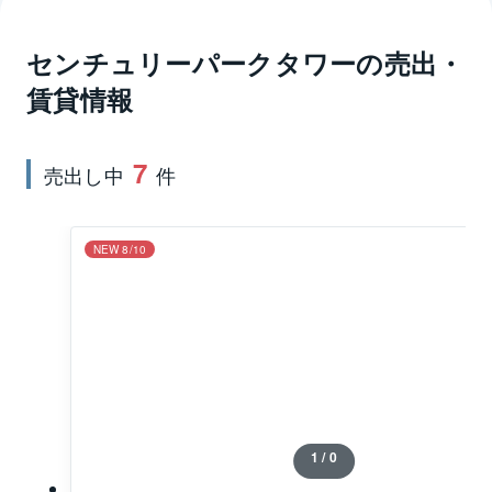
が揃い、スケールメリットを存分に享受できます。ド
ラッグストア、フィットネスジム、医療機関、飲食店
センチュリーパークタワー
の売出・
などは敷地内に、スーパー2ヶ所、ドラッグストア、公
賃貸情報
立小学校、公立中学校、児童館などは徒歩3分圏内な
ど、生活施設が揃っており、利便性にも優れていま
す。センチュリーパークタワーの管理形態は全部委託
7
売出し中
件
で管理人常駐体制です。寄り駅は東京メトロ有楽町線
の月島駅で駅から徒歩8分です。
NEW 8/10
1 / 0