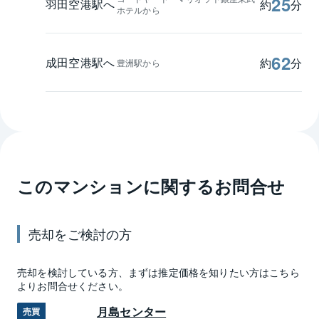
25
羽田空港駅へ
約
分
ホテルから
62
成田空港駅へ
約
分
豊洲駅から
このマンションに関するお問合せ
売却
をご検討の方
売却
を検討している方、まずは推定
価格
を知りたい方はこちら
よりお問合せください。
月島センター
売買