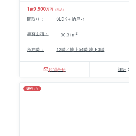
1
9,500
億
万円
（税込）
間取り：
3LDK＋納戸×1
専有面積：
2
90.31m
所在階：
12階／地上54階 地下3階
お問合せ
詳細
NEW 8/1