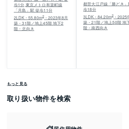
都営大江戸線「勝どき」
歩1分,東京メトロ有楽町線
歩18分
「月島」駅 徒歩11分
2
3LDK・84.20m
・2025
2
2LDK・55.80m
・2023年8月
築・21階／地上50階 地
築・31階／地上45階 地下2
階・南西向き
階・北向き
もっと見る
取り扱い物件を検索
居住用物件