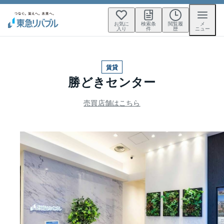
お気に
検索条
閲覧履
メ
入り
件
歴
ニュー
賃貸
勝どきセンター
売買店舗はこちら