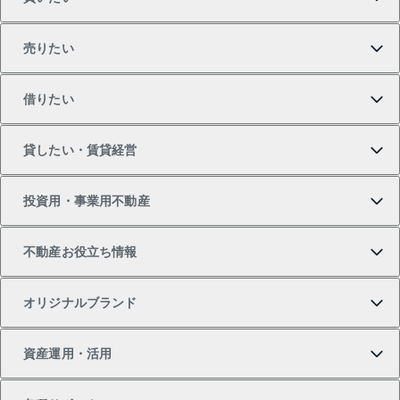
売りたい
買いたいTOP
借りたい
マンションの購入
売りたいTOP
貸したい・賃貸経営
新築・分譲マンションの購入
マンションの売却・査定
借りたいTOP
投資用・事業用不動産
中古マンションの購入
一戸建ての売却・査定
物件を借りる
貸したいTOP
不動産お役立ち情報
一戸建ての購入
土地の売却・査定
オフィス・店舗の賃貸
無料賃料査定
投資用・事業用不動産TOP
オリジナルブランド
新築一戸建ての購入
スピードAI査定
借りるときの流れ
マンション賃料データ
投資用不動産
不動産お役立ち情報
資産運用・活用
中古一戸建ての購入
不動産売却について
借りるガイド
賃貸管理プラン
事業用不動産
不動産AIアドバイザー Tellus Talk
当社売主リノベーションマンション