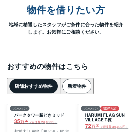
物件を借りたい方
地域に精通したスタッフがご条件に合った物件を紹介
します。お気軽にご相談ください。
おすすめの物件はこちら
店舗おすすめ物件
新着物件
マンション
マンション
NEW 7/27
パークタワー勝どきミッド
HARUMI FLAG SUN
VILLAGE T棟
35
万円
（管理費
20,000
円）
72
万円
（管理費
30,000
円）
都営大江戸線「勝どき」駅 徒