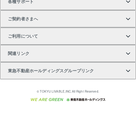
各種サポート
一棟リノベーションマンション L`GENTE（ルジェン
土地の購入
不動産査定について
リロケーションについて
マンション投資
マンションライブラリー
等価交換事業
テ）
ご契約者さまへ
不動産購入の流れ
売却サービス
貸すときの流れ
投資用マンション
人気マンションランキング
区分リノベーションマンション Lideas（リディアス）
不動産M&A
シニア向けサポート
ご利用について
投資用一棟レジデンスWELL SQUARE（ウェルスクエ
注目キーワード物件特集
不動産売却の流れ
貸すガイド
マンション一棟
暮らしに役立つ不動産メディア 「Lnote」
アセットマネジメント・出資
相続サポート
ご契約者さまサポートメニュー
ア）
関連リンク
購入ガイド
不動産買換えの流れ
アパート経営
不動産相場・不動産価格情報
不動産小口投資 LEGACIA（レガシア）
リフォームサポート
ご紹介・再契約特典
本人確認に関するお客様へのお願い
東急不動産ホールディングスグループリンク
売却ガイド
アパート投資用物件
不動産売却FAQ
入居者様専用-各種ご案内（賃貸）
金融商品取引について
すまいValue
多言語対応
English
繁体中文
簡体中文
これからご結婚される方に東急百貨店のブライダルク
© TOKYU LIVABLE,INC.All Right Reserved.
収益物件
不動産コラム・ニュース
東急こすもす会「こすもすWeb」
東急リバブル ソーシャルメディアポリシー
東急不動産
ラブ
ご意見・お問い合わせ（金融商品取引専用の相談・お
人材サービスのご用命は 東急リバブルスタッフ株式会
ビル購入（ビル一棟）
不動産用語集
東急コミュニティー
問い合わせ窓口）
社まで
投資用不動産の売却査定
不動産なんでもネット相談室
保険募集におけるプライバシー・ポリシー
東北の逸品を贈ります 東北すぐれものセレクション
東急リバブル