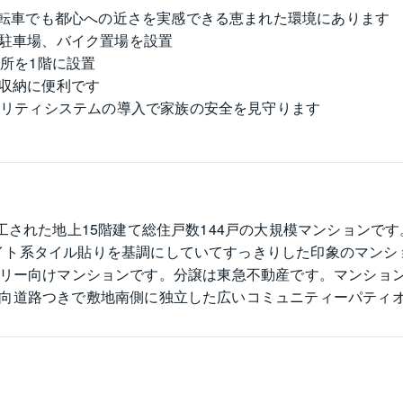
自転車でも都心への近さを実感できる恵まれた環境にあります
た駐車場、バイク置場を設置
所を1階に設置
収納に便利です
ュリティシステムの導入で家族の安全を見守ります
竣工された地上15階建て総住戸数144戸の大規模マンション
ト系タイル貼りを基調にしていてすっきりした印象のマンション
S・ファミリー向けマンションです。分譲は東急不動産です。マン
方向道路つきで敷地南側に独立した広いコミュニティーパティ
ズ東雲はマンション周辺にショッピングセンター、保育園、