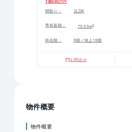
1
680
億
万円
間取り：
3LDK
専有面積：
2
75.53m
所在階：
5階／地上15階
お問合せ
物件概要
物件概要