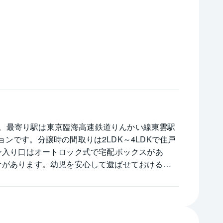
です。最寄り駅は東京臨海高速鉄道りんかい線東雲駅
です。分譲時の間取りは2LDK～4LDKで住戸
ション入り口はオートロック式で宅配ボックスがあ
オがあります。幼児を安心して遊ばせておける空間
幼稚園、小学校がありますので海好きな子育てファ