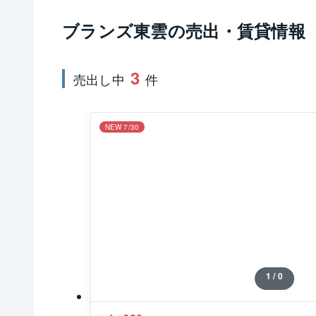
ブランズ東雲
の売出・賃貸情報
3
売出し中
件
NEW 7/30
1 / 0