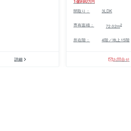
1
980
億
万円
間取り：
3LDK
専有面積：
2
72.02m
所在階：
4階／地上15階
詳細
お問合せ