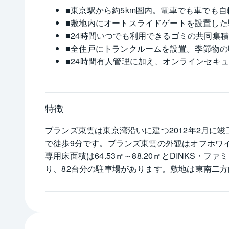
■東京駅から約5km圏内。電車でも車でも
■敷地内にオートスライドゲートを設置し
■24時間いつでも利用できるゴミの共同集積
■全住戸にトランクルームを設置。季節物の
■24時間有人管理に加え、オンラインセキ
特徴
ブランズ東雲は東京湾沿いに建つ2012年2月に
で徒歩9分です。ブランズ東雲の外観はオフホワイ
専用床面積は64.53㎡～88.20㎡とDINK
り、82台分の駐車場があります。敷地は東南二
です。プランは南向きの標準プランです。ブラン
ミリーに良い環境です。