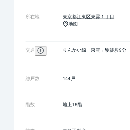
所在地
東京都
江東区
東雲１丁目
地図
交通
りんかい線
「東雲」駅
徒歩9分
総戸数
144戸
階数
地上15階 