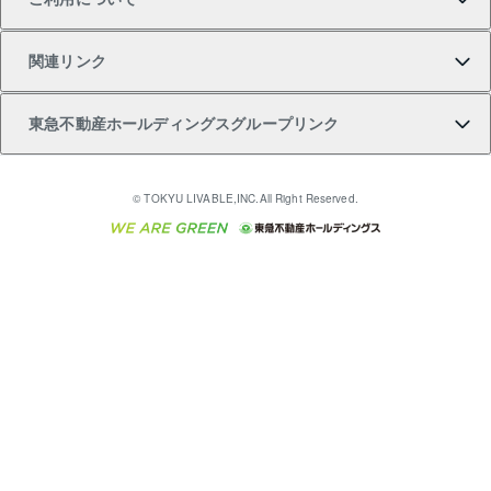
投資用一棟レジデンスWELL SQUARE（ウェルスクエ
注目キーワード物件特集
不動産売却の流れ
貸すガイド
マンション一棟
暮らしに役立つ不動産メディア 「Lnote」
アセットマネジメント・出資
相続サポート
ご契約者さまサポートメニュー
ア）
関連リンク
購入ガイド
不動産買換えの流れ
アパート経営
不動産相場・不動産価格情報
不動産小口投資 LEGACIA（レガシア）
リフォームサポート
ご紹介・再契約特典
本人確認に関するお客様へのお願い
東急不動産ホールディングスグループリンク
売却ガイド
アパート投資用物件
不動産売却FAQ
入居者様専用-各種ご案内（賃貸）
金融商品取引について
すまいValue
多言語対応
English
繁体中文
簡体中文
これからご結婚される方に東急百貨店のブライダルク
© TOKYU LIVABLE,INC.All Right Reserved.
収益物件
不動産コラム・ニュース
東急こすもす会「こすもすWeb」
東急リバブル ソーシャルメディアポリシー
東急不動産
ラブ
ご意見・お問い合わせ（金融商品取引専用の相談・お
人材サービスのご用命は 東急リバブルスタッフ株式会
ビル購入（ビル一棟）
不動産用語集
東急コミュニティー
問い合わせ窓口）
社まで
投資用不動産の売却査定
不動産なんでもネット相談室
保険募集におけるプライバシー・ポリシー
東北の逸品を贈ります 東北すぐれものセレクション
東急リバブル
ダイレクトメール（郵送物）・Eメールなどの送付停
事業用不動産の売却査定
住まいの税金
民泊の開業・運営のご相談は「ReINN株式会社」まで
東急住宅リース
止について
海外不動産
物件一括検索（購入＆賃貸）
宅地建物取引業者の皆様へ
学生情報センター（ナジック）