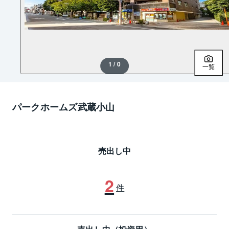
1 / 0
一覧
パークホームズ武蔵小山
売出し中
2
件