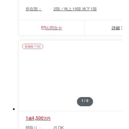
所在階：
2階／地上19階 地下1階
お問合せ
詳細
新価格 7/30
1 / 0
1
4,500
億
万円
間取り：
2LDK