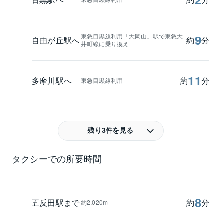
東急目黒線利用「大岡山」駅で東急大
9
自由が丘駅へ
約
分
井町線に乗り換え
11
多摩川駅へ
約
分
東急目黒線利用
残り3件を見る
タクシーでの所要時間
8
五反田駅まで
約
分
約2,020m