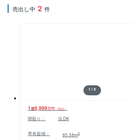
2
売出し中
件
1 / 0
1
9,999
億
万円
（税込）
間取り：
3LDK
専有面積：
2
85.38m