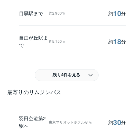
10
目黒駅まで
約
分
約2,900m
自由が丘駅ま
18
約
分
約5,150m
で
残り4件を見る
最寄りのリムジンバス
羽田空港第2
30
約
分
東京マリオットホテルから
駅へ