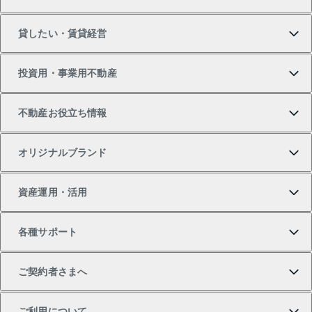
マンションの購入
売りたいTOP
貸したい・賃貸経営
新築・分譲マンションの購入
マンションの売却・査定
借りたいTOP
投資用・事業用不動産
中古マンションの購入
一戸建ての売却・査定
物件を借りる
貸したいTOP
不動産お役立ち情報
一戸建ての購入
土地の売却・査定
オフィス・店舗の賃貸
無料賃料査定
投資用・事業用不動産TOP
オリジナルブランド
新築一戸建ての購入
スピードAI査定
借りるときの流れ
マンション賃料データ
投資用不動産
不動産お役立ち情報
資産運用・活用
中古一戸建ての購入
不動産売却について
借りるガイド
賃貸管理プラン
事業用不動産
不動産AIアドバイザー Tellus Talk
当社売主リノベーションマンション
各種サポート
一棟リノベーションマンション L`GENTE（ルジェン
土地の購入
不動産査定について
リロケーションについて
マンション投資
マンションライブラリー
等価交換事業
テ）
ご契約者さまへ
不動産購入の流れ
売却サービス
貸すときの流れ
投資用マンション
人気マンションランキング
区分リノベーションマンション Lideas（リディアス）
不動産M&A
シニア向けサポート
ご利用について