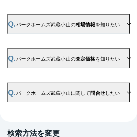
A.
当サイトには、
「売り出されたら教えて」
リクエス
ト機能がございます。お気に入りのマンションをご
Q.
パークホームズ武蔵小山の
相場情報
を知りたい
登録いただきますと、新着情報をいち早くお届けし
ます。
ご登録はこちら→
A.
参考相場価格、参考相場賃料
を掲載しております。
パークホームズ武蔵小山の新着登録
パークホームズ武蔵小山の過去の販売事例や、周辺
Q.
パークホームズ武蔵小山の
査定価格
を知りたい
の販売実績からAIが算出した数値です。ご希望の広
さに合わせてご確認いただけますので、平米数選択
もご活用ください。
A.
パークホームズ武蔵小山の無料売却査定は
お問い合わせフォーム
よりお問い合わせください。
Q.
パークホームズ武蔵小山に関して
問合せ
したい
マンションAI査定では、ご所有マンションの推定価
格をAIがすぐにスピード査定いたします。
→
AI査定はこちら
A.
売買に関するお問い合わせは、
武蔵小山センター
（TEL：0120-266-109）
検索方法を変更
賃貸に関するお問い合わせは、
目黒センター