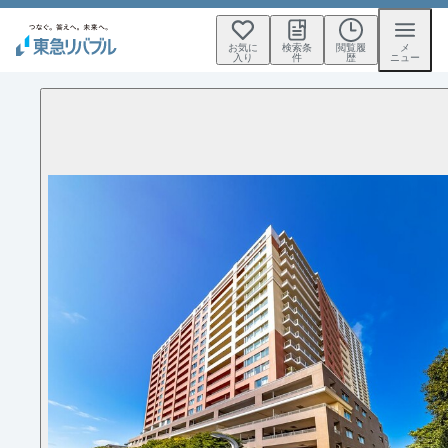
お気に
検索条
閲覧履
メ
入り
件
歴
ニュー