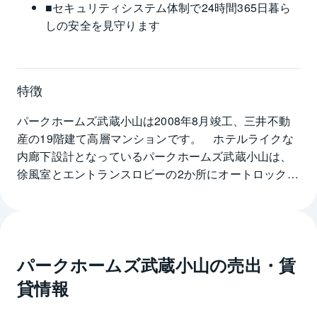
■セキュリティシステム体制で24時間365日暮ら
しの安全を見守ります
特徴
パークホームズ武蔵小山は2008年8月竣工、三井不動
産の19階建て高層マンションです。　ホテルライクな
内廊下設計となっているパークホームズ武蔵小山は、
徐風室とエントランスロビーの2か所にオートロックが
設置されており、セキュリティの高さに信頼のおける
物件です。パークホームズ武蔵小山は東急目黒線武蔵
小山駅から徒歩3分の立地で、地下鉄三田線・南北線へ
の乗り上げ、目黒線目黒駅にてJR山手線にも乗り換え
パークホームズ武蔵小山
の売出・賃
可能と都心へのアクセスにも優れています。
貸情報