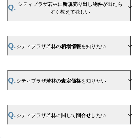
シティプラザ若林に
新規売り出し物件
が出たら
Q.
すぐ教えて欲しい
A.
当サイトには、
「売り出されたら教えて」
リクエス
ト機能がございます。お気に入りのマンションをご
Q.
シティプラザ若林の
相場情報
を知りたい
登録いただきますと、新着情報をいち早くお届けし
ます。
ご登録はこちら→
シティプラザ若林の新着登録
A.
参考相場価格、参考相場賃料
を掲載しております。
シティプラザ若林の過去の販売事例や、周辺の販売
Q.
シティプラザ若林の
査定価格
を知りたい
実績からAIが算出した数値です。ご希望の広さに合
わせてご確認いただけますので、平米数選択もご活
用ください。
A.
シティプラザ若林の無料売却査定は
お問い合わせフォーム
よりお問い合わせください。
Q.
シティプラザ若林に関して
問合せ
したい
マンションAI査定では、ご所有マンションの推定価
格をAIがすぐにスピード査定いたします。
→
AI査定はこちら