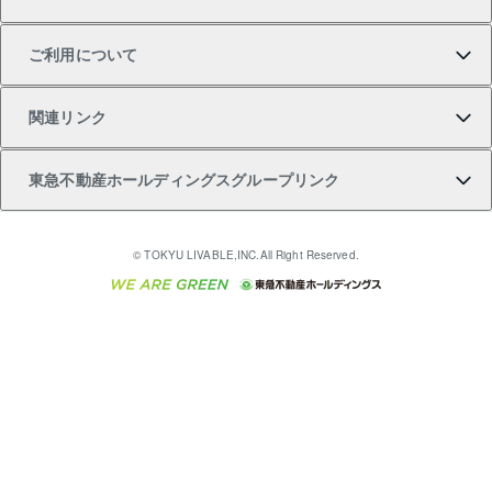
不動産購入の流れ
売却サービス
貸すときの流れ
投資用マンション
人気マンションランキング
区分リノベーションマンション Lideas（リディアス）
不動産M&A
シニア向けサポート
ご利用について
投資用一棟レジデンスWELL SQUARE（ウェルスクエ
注目キーワード物件特集
不動産売却の流れ
貸すガイド
マンション一棟
暮らしに役立つ不動産メディア 「Lnote」
アセットマネジメント・出資
相続サポート
ご契約者さまサポートメニュー
ア）
関連リンク
購入ガイド
不動産買換えの流れ
アパート経営
不動産相場・不動産価格情報
不動産小口投資 LEGACIA（レガシア）
リフォームサポート
ご紹介・再契約特典
本人確認に関するお客様へのお願い
東急不動産ホールディングスグループリンク
売却ガイド
アパート投資用物件
不動産売却FAQ
入居者様専用-各種ご案内（賃貸）
金融商品取引について
すまいValue
多言語対応
English
繁体中文
簡体中文
これからご結婚される方に東急百貨店のブライダルク
© TOKYU LIVABLE,INC.All Right Reserved.
収益物件
不動産コラム・ニュース
東急こすもす会「こすもすWeb」
東急リバブル ソーシャルメディアポリシー
東急不動産
ラブ
ご意見・お問い合わせ（金融商品取引専用の相談・お
人材サービスのご用命は 東急リバブルスタッフ株式会
ビル購入（ビル一棟）
不動産用語集
東急コミュニティー
問い合わせ窓口）
社まで
投資用不動産の売却査定
不動産なんでもネット相談室
保険募集におけるプライバシー・ポリシー
東北の逸品を贈ります 東北すぐれものセレクション
東急リバブル
ダイレクトメール（郵送物）・Eメールなどの送付停
事業用不動産の売却査定
住まいの税金
民泊の開業・運営のご相談は「ReINN株式会社」まで
東急住宅リース
止について