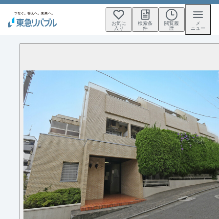
お気に
検索条
閲覧履
メ
入り
件
歴
ニュー