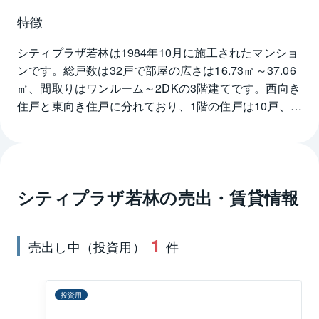
特徴
シティプラザ若林は1984年10月に施工されたマンショ
ンです。総戸数は32戸で部屋の広さは16.73㎡～37.06
㎡、間取りはワンルーム～2DKの3階建てです。西向き
住戸と東向き住戸に分れており、1階の住戸は10戸、
2、3階は11戸です。全室天井高が2.4mもあり、部屋が
広く開放感があるように感じられます。シティプラザ
若林にはユニットバスの他、天井までの収納もあり、
キッチンはIHヒーター対応、吊戸棚や収納も豊富と機
シティプラザ若林
の売出・賃貸情報
能的に作られていて、シングル、DINKS、少人数の
ファミリーに向いています。外観は明るいベージュ色
のタイル貼りで緑の植栽とのコントラストが効いてい
1
売出し中（投資用）
件
ます。内装は白い壁にウッディな床で明るくまとめら
れています。また、1階にコインランドリーがついてい
ます。シティプラザ若林の最寄り駅は、東急世田谷線
投資用
の若林駅で徒歩4分と駅近です。