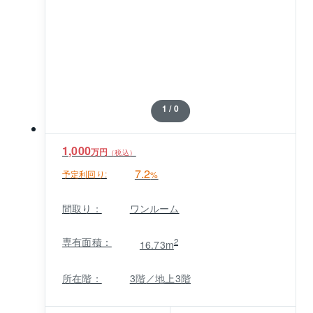
1 / 0
1,000
万円
（税込）
7.2
予定利回り:
%
間取り：
ワンルーム
専有面積：
2
16.73m
所在階：
3階／地上3階