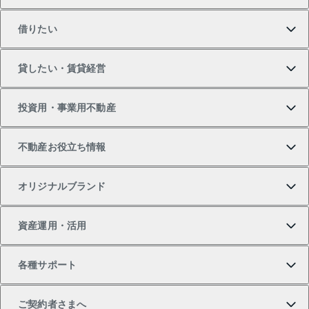
借りたい
マンションの購入
売りたいTOP
貸したい・賃貸経営
新築・分譲マンションの購入
マンションの売却・査定
借りたいTOP
投資用・事業用不動産
中古マンションの購入
一戸建ての売却・査定
物件を借りる
貸したいTOP
不動産お役立ち情報
一戸建ての購入
土地の売却・査定
オフィス・店舗の賃貸
無料賃料査定
投資用・事業用不動産TOP
オリジナルブランド
新築一戸建ての購入
スピードAI査定
借りるときの流れ
マンション賃料データ
投資用不動産
不動産お役立ち情報
資産運用・活用
中古一戸建ての購入
不動産売却について
借りるガイド
賃貸管理プラン
事業用不動産
不動産AIアドバイザー Tellus Talk
当社売主リノベーションマンション
各種サポート
一棟リノベーションマンション L`GENTE（ルジェン
土地の購入
不動産査定について
リロケーションについて
マンション投資
マンションライブラリー
等価交換事業
テ）
ご契約者さまへ