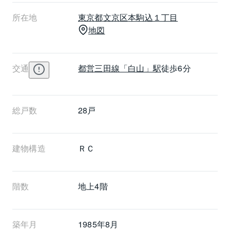
ながっています。また都営三田線の白山駅からも大手
所在地
東京都
文京区
本駒込１丁目
町駅、日比谷駅などの都心のビジネス拠点に出ること
地図
ができ、目的地などによって使いこなせます。白山ヒ
ルズの住居専有面積は19.83㎡～55.62㎡で、分譲時の
間取りは1K～3LDKとなっています。バルコニーの向
交通
都営三田線
「白山」駅
徒歩6分
きはほとんどがほぼ南向きで、一部にほぼ東向きと西
向きがあります。白山ヒルズが完成したのは1985年8
月で、建物は鉄筋コンクリート造の地下1階・地上4階
建てで、総戸数は28戸です。
総戸数
28戸
建物構造
ＲＣ
階数
地上4階 
築年月
1985年8月