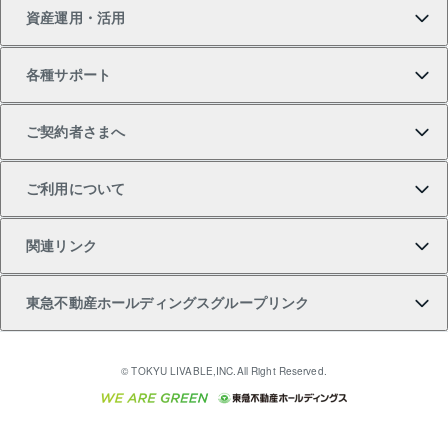
資産運用・活用
中古一戸建ての購入
不動産売却について
借りるガイド
賃貸管理プラン
事業用不動産
不動産AIアドバイザー Tellus Talk
当社売主リノベーションマンション
各種サポート
一棟リノベーションマンション L`GENTE（ルジェン
土地の購入
不動産査定について
リロケーションについて
マンション投資
マンションライブラリー
等価交換事業
テ）
ご契約者さまへ
不動産購入の流れ
売却サービス
貸すときの流れ
投資用マンション
人気マンションランキング
区分リノベーションマンション Lideas（リディアス）
不動産M&A
シニア向けサポート
ご利用について
投資用一棟レジデンスWELL SQUARE（ウェルスクエ
注目キーワード物件特集
不動産売却の流れ
貸すガイド
マンション一棟
暮らしに役立つ不動産メディア 「Lnote」
アセットマネジメント・出資
相続サポート
ご契約者さまサポートメニュー
ア）
関連リンク
購入ガイド
不動産買換えの流れ
アパート経営
不動産相場・不動産価格情報
不動産小口投資 LEGACIA（レガシア）
リフォームサポート
ご紹介・再契約特典
本人確認に関するお客様へのお願い
東急不動産ホールディングスグループリンク
売却ガイド
アパート投資用物件
不動産売却FAQ
入居者様専用-各種ご案内（賃貸）
金融商品取引について
すまいValue
多言語対応
English
繁体中文
簡体中文
これからご結婚される方に東急百貨店のブライダルク
© TOKYU LIVABLE,INC.All Right Reserved.
収益物件
不動産コラム・ニュース
東急こすもす会「こすもすWeb」
東急リバブル ソーシャルメディアポリシー
東急不動産
ラブ
ご意見・お問い合わせ（金融商品取引専用の相談・お
人材サービスのご用命は 東急リバブルスタッフ株式会
ビル購入（ビル一棟）
不動産用語集
東急コミュニティー
問い合わせ窓口）
社まで