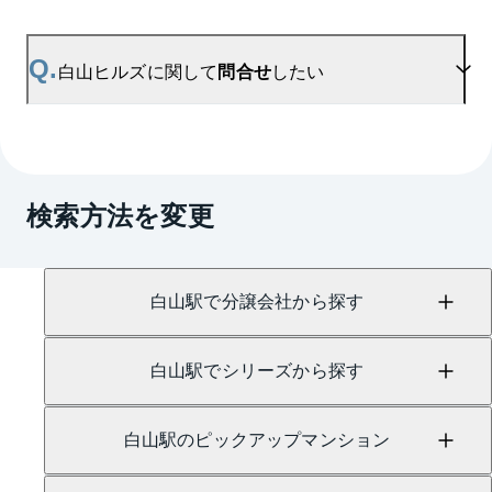
さい。
A.
白山ヒルズの無料売却査定は
お問い合わせフォーム
よりお問い合わせください。
Q.
白山ヒルズに関して
問合せ
したい
マンションAI査定では、ご所有マンションの推定価
格をAIがすぐにスピード査定いたします。
→
AI査定はこちら
A.
売買に関するお問い合わせは、
駒込センター
（TEL：0120-935-509）
検索方法を変更
賃貸に関するお問い合わせは、
茗荷谷センター
（TEL：0120-965-049）
にて承っております。
白山駅で分譲会社から探す
白山駅でシリーズから探す
白山駅のピックアップマンション