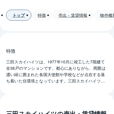
トップ
特徴
売出・賃貸情報
物件概
特徴
三田スカイハイツは、1977年10月に竣工した7階建て
全38戸のマンションです。都心にありながら、周囲は
濃い緑に囲まれた各国大使館や学校などが点在する落
ち着いた住環境となっています。三田スカイハイツ
は、慶応義塾大学のある桜田通りから麻布十番方面の
三の橋の交差点方面へ抜ける通りに面して立地してい
るため、複数駅の利用が可能です。都営浅草線と都営
三田線の三田駅へは徒歩14分の距離にあるほか、東京
三田スカイハイツ
の売出・賃貸情報
メトロ南北線と都営大江戸線の2路線が通る麻布十番駅