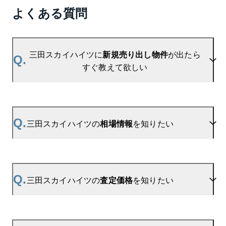
よくある質問
三田スカイハイツに
新規売り出し物件
が出たら
Q.
すぐ教えて欲しい
A.
当サイトには、
「売り出されたら教えて」
リクエス
ト機能がございます。お気に入りのマンションをご
Q.
三田スカイハイツの
相場情報
を知りたい
登録いただきますと、新着情報をいち早くお届けし
ます。
ご登録はこちら→
三田スカイハイツの新着登録
A.
参考相場価格、参考相場賃料
を掲載しております。
三田スカイハイツの過去の販売事例や、周辺の販売
Q.
三田スカイハイツの
査定価格
を知りたい
実績からAIが算出した数値です。ご希望の広さに合
わせてご確認いただけますので、平米数選択もご活
用ください。
A.
三田スカイハイツの無料売却査定は