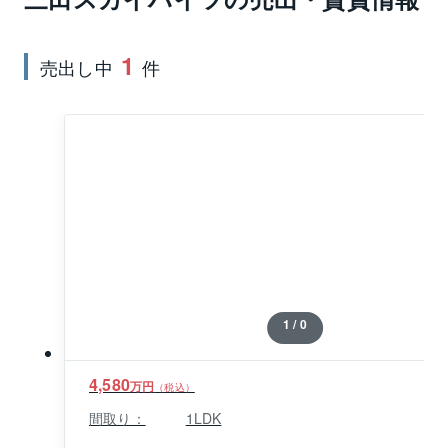
へは徒歩10分です。他にも、東京メトロ南北線と都営
三田線の白金高輪駅も徒歩10分で利用できるなど、交
1
売出し中
件
通アクセスの良さが魅力です。三田スカイハイツの専
有面積は25.92㎡～70.91㎡、間取りはシングルの方向
けのワンルームからファミリーにも対応できる2LDKま
で揃っています。すべての住戸の玄関は内廊下に面し
ているため、天候の影響も受けにくいほか、プライバ
シーも保つことができます。
1 / 0
4,580
万円
（税込）
間取り：
1LDK