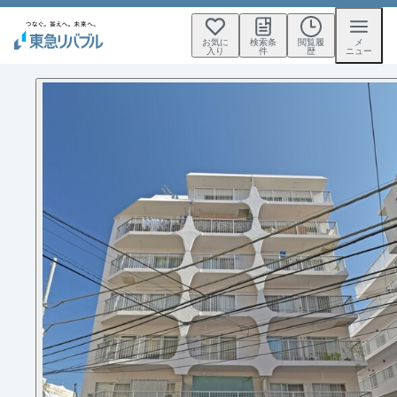
お気に
検索条
閲覧履
メ
入り
件
歴
ニュー