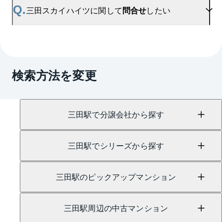
お問い合わせフォーム
よりお問い合わせください。
Q.
三田スカイハイツに関して
問合せ
したい
マンションAI査定では、ご所有マンションの推定価
格をAIがすぐにスピード査定いたします。
→
AI査定はこちら
A.
売買に関するお問い合わせは、
麻布センター
（TEL：0120-373-240）
検索方法を変更
賃貸に関するお問い合わせは、
麻布センター
（TEL：0120-982-252）
にて承っております。
三田駅で分譲会社から探す
三田駅でシリーズから探す
三田駅のピックアップマンション
三田駅周辺の中古マンション