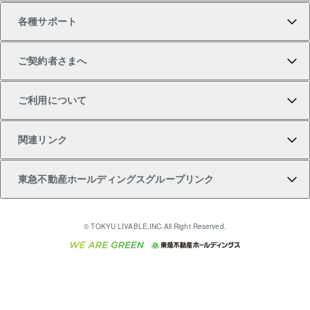
各種サポート
一棟リノベーションマンション L`GENTE（ルジェン
土地の購入
不動産査定について
リロケーションについて
マンション投資
マンションライブラリー
等価交換事業
テ）
ご契約者さまへ
不動産購入の流れ
売却サービス
貸すときの流れ
投資用マンション
人気マンションランキング
区分リノベーションマンション Lideas（リディアス）
不動産M&A
シニア向けサポート
ご利用について
投資用一棟レジデンスWELL SQUARE（ウェルスクエ
注目キーワード物件特集
不動産売却の流れ
貸すガイド
マンション一棟
暮らしに役立つ不動産メディア 「Lnote」
アセットマネジメント・出資
相続サポート
ご契約者さまサポートメニュー
ア）
関連リンク
購入ガイド
不動産買換えの流れ
アパート経営
不動産相場・不動産価格情報
不動産小口投資 LEGACIA（レガシア）
リフォームサポート
ご紹介・再契約特典
本人確認に関するお客様へのお願い
東急不動産ホールディングスグループリンク
売却ガイド
アパート投資用物件
不動産売却FAQ
入居者様専用-各種ご案内（賃貸）
金融商品取引について
すまいValue
多言語対応
English
繁体中文
簡体中文
これからご結婚される方に東急百貨店のブライダルク
© TOKYU LIVABLE,INC.All Right Reserved.
収益物件
不動産コラム・ニュース
東急こすもす会「こすもすWeb」
東急リバブル ソーシャルメディアポリシー
東急不動産
ラブ
ご意見・お問い合わせ（金融商品取引専用の相談・お
人材サービスのご用命は 東急リバブルスタッフ株式会
ビル購入（ビル一棟）
不動産用語集
東急コミュニティー
問い合わせ窓口）
社まで
投資用不動産の売却査定
不動産なんでもネット相談室
保険募集におけるプライバシー・ポリシー
東北の逸品を贈ります 東北すぐれものセレクション
東急リバブル