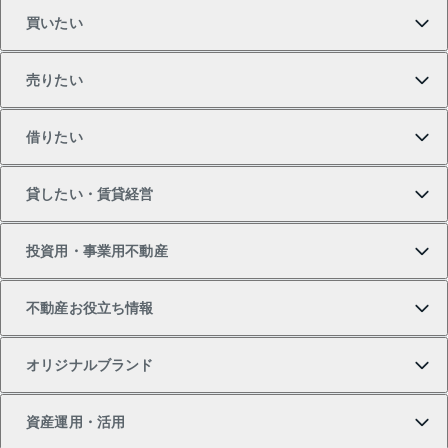
買いたい
売りたい
買いたいTOP
借りたい
マンションの購入
売りたいTOP
貸したい・賃貸経営
新築・分譲マンションの購入
マンションの売却・査定
借りたいTOP
投資用・事業用不動産
中古マンションの購入
一戸建ての売却・査定
物件を借りる
貸したいTOP
不動産お役立ち情報
一戸建ての購入
土地の売却・査定
オフィス・店舗の賃貸
無料賃料査定
投資用・事業用不動産TOP
オリジナルブランド
新築一戸建ての購入
スピードAI査定
借りるときの流れ
マンション賃料データ
投資用不動産
不動産お役立ち情報
資産運用・活用
中古一戸建ての購入
不動産売却について
借りるガイド
賃貸管理プラン
事業用不動産
不動産AIアドバイザー Tellus Talk
当社売主リノベーションマンション