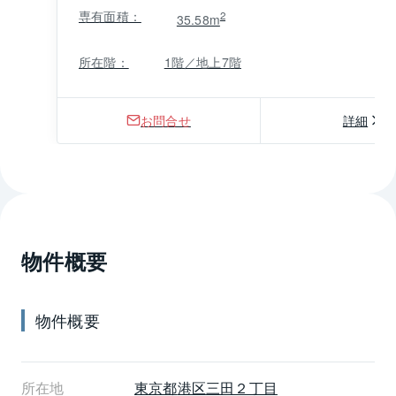
専有面積：
2
35.58m
所在階：
1階／地上7階
お問合せ
詳細
物件概要
物件概要
所在地
東京都
港区
三田２丁目