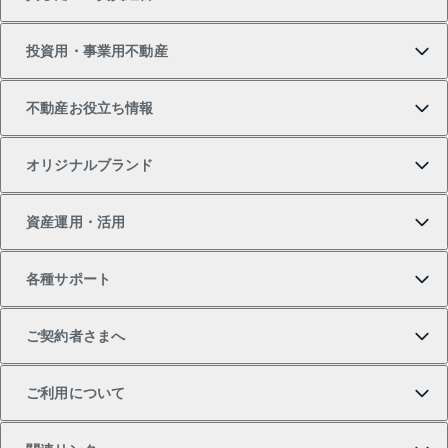
新築・分譲マンションの購入
マンションの売却・査定
借りたいTOP
投資用・事業用不動産
中古マンションの購入
一戸建ての売却・査定
物件を借りる
貸したいTOP
不動産お役立ち情報
一戸建ての購入
土地の売却・査定
オフィス・店舗の賃貸
無料賃料査定
投資用・事業用不動産TOP
オリジナルブランド
新築一戸建ての購入
スピードAI査定
借りるときの流れ
マンション賃料データ
投資用不動産
不動産お役立ち情報
資産運用・活用
中古一戸建ての購入
不動産売却について
借りるガイド
賃貸管理プラン
事業用不動産
不動産AIアドバイザー Tellus Talk
当社売主リノベーションマンション
各種サポート
一棟リノベーションマンション L`GENTE（ルジェン
土地の購入
不動産査定について
リロケーションについて
マンション投資
マンションライブラリー
等価交換事業
テ）
ご契約者さまへ
不動産購入の流れ
売却サービス
貸すときの流れ
投資用マンション
人気マンションランキング
区分リノベーションマンション Lideas（リディアス）
不動産M&A
シニア向けサポート
ご利用について
投資用一棟レジデンスWELL SQUARE（ウェルスクエ
注目キーワード物件特集
不動産売却の流れ
貸すガイド
マンション一棟
暮らしに役立つ不動産メディア 「Lnote」
アセットマネジメント・出資
相続サポート
ご契約者さまサポートメニュー
ア）