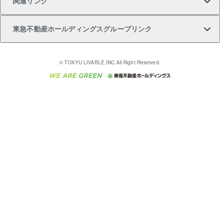
関連リンク
購入ガイド
不動産買換えの流れ
アパート経営
不動産相場・不動産価格情報
不動産小口投資 LEGACIA（レガシア）
リフォームサポート
ご紹介・再契約特典
本人確認に関するお客様へのお願い
東急不動産ホールディングスグループリンク
売却ガイド
アパート投資用物件
不動産売却FAQ
入居者様専用-各種ご案内（賃貸）
金融商品取引について
すまいValue
多言語対応
English
繁体中文
簡体中文
これからご結婚される方に東急百貨店のブライダルク
© TOKYU LIVABLE,INC.All Right Reserved.
収益物件
不動産コラム・ニュース
東急こすもす会「こすもすWeb」
東急リバブル ソーシャルメディアポリシー
東急不動産
ラブ
ご意見・お問い合わせ（金融商品取引専用の相談・お
人材サービスのご用命は 東急リバブルスタッフ株式会
ビル購入（ビル一棟）
不動産用語集
東急コミュニティー
問い合わせ窓口）
社まで
投資用不動産の売却査定
不動産なんでもネット相談室
保険募集におけるプライバシー・ポリシー
東北の逸品を贈ります 東北すぐれものセレクション
東急リバブル
ダイレクトメール（郵送物）・Eメールなどの送付停
事業用不動産の売却査定
住まいの税金
民泊の開業・運営のご相談は「ReINN株式会社」まで
東急住宅リース
止について
海外不動産
物件一括検索（購入＆賃貸）
宅地建物取引業者の皆様へ
学生情報センター（ナジック）
グループの一覧をもっと見る