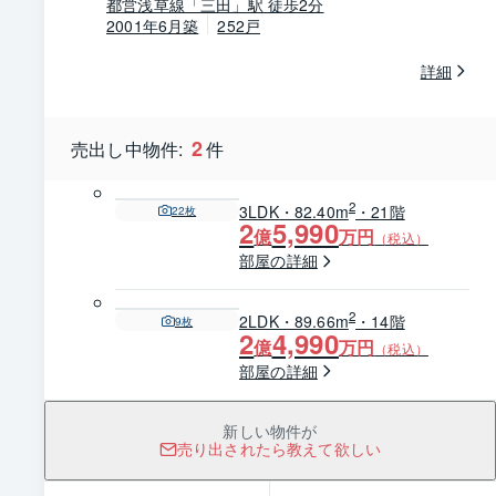
都営浅草線「三田」駅 徒歩2分
2001年6月築
252戸
詳細
2
売出し中物件:
件
2
3LDK・82.40m
・21階
22
枚
2
5,990
億
万円
（税込）
部屋の詳細
2
2LDK・89.66m
・14階
9
枚
2
4,990
億
万円
（税込）
部屋の詳細
新しい物件が
売り出されたら教えて欲しい