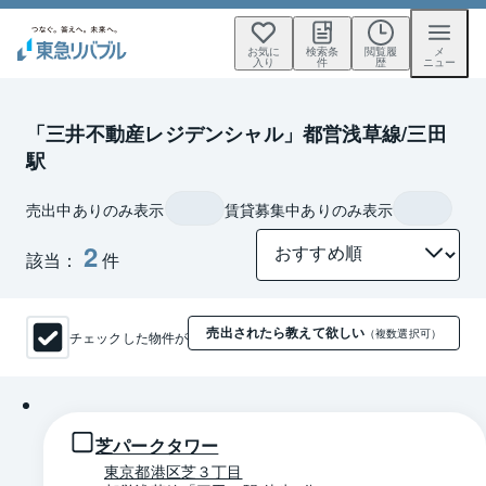
お気に
検索条
閲覧履
メ
入り
件
歴
ニュー
「三井不動産レジデンシャル」都営浅草線/三田
駅
売出中ありのみ表示
賃貸募集中ありのみ表示
2
該当：
件
売出されたら教えて欲しい
チェックした物件が
（複数選択可）
1 / 0
芝パークタワー
東京都港区芝３丁目