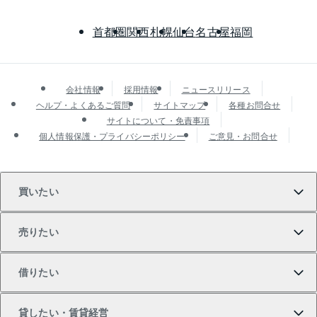
首都圏
関西
札幌
仙台
名古屋
福岡
会社情報
採用情報
ニュースリリース
ヘルプ・よくあるご質問
サイトマップ
各種お問合せ
サイトについて・免責事項
個人情報保護・プライバシーポリシー
ご意見・お問合せ
買いたい
売りたい
買いたいTOP
借りたい
マンションの購入
売りたいTOP
貸したい・賃貸経営